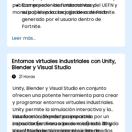
publicar experiencias interactivas y
Comprender los fundamentos del UEFN y
monetizables para los jugadores de Fortnite.
su papel en la creación de contenido
generado por el usuario dentro de
Fortnite.
Navegar por la interfaz del UEFN,
Leer más...
configurar proyectos y gestionar activos
de manera eficaz.
Desarrollar y publicar experiencias
Entornos virtuales industriales con Unity,
personalizadas para Fortnite utilizando
Blender y Visual Studio
herramientas de construcción de mundos
y paisajismo.
21 Horas
Aplicar conceptos básicos de
Unity, Blender y Visual Studio en conjunto
programación mediante el lenguaje de
ofrecen una potente herramienta para crear
scripting Verse.
y programar entornos virtuales industriales.
Colaborar en proyectos de UEFN y
Unity permite la simulación interactiva y la
prepararse para las oportunidades de
visualización, Blender proporciona
Esta formación práctica impartida por un
monetización en Fortnite.
capacidades avanzadas de modelado 3D y
instructor (en línea o presencial) está dirigida
Visual Studio actúa como el núcleo de
a profesionales principiantes e intermedios