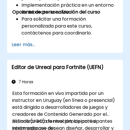
Implementación práctica en un entorno
Opciones de personalización del curso
de laboratorio en vivo.
Para solicitar una formación
personalizada para este curso,
contáctenos para coordinarlo.
Leer más...
Editor de Unreal para Fortnite (UEFN)
7 Horas
Esta formación en vivo impartida por un
instructor en Uruguay (en línea o presencial)
está dirigida a desarrolladores de juegos y
creadores de Contenido Generado por el
Usuario (UGC) de nivel principiante e
Al finalizar esta formación, los participantes
intermedio que desean diseñar, desarrollar y
serán capaces de: