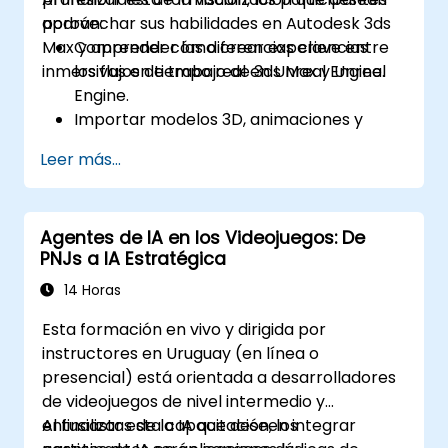
aprovechar sus habilidades en Autodesk 3ds
podrán:
Max y aprender cómo crear experiencias
Comprender las diferencias clave entre
inmersivas en tiempo real en Unreal Engine.
los flujos de trabajo de 3ds Max y Unreal
Engine.
Importar modelos 3D, animaciones y
activos desde 3ds Max a Unreal Engine.
Leer más...
Crear y personalizar materiales, texturas
y sombreadores en Unreal Engine.
Configurar iluminación dinámica e
Agentes de IA en los Videojuegos: De
iluminación global para renderizado en
PNJs a IA Estratégica
tiempo real.
Implementar interactividad y mecánicas
14 Horas
de juego mediante la programación visual
Esta formación en vivo y dirigida por
de Blueprints.
instructores en Uruguay (en línea o
Optimizar activos y escenas para el
presencial) está orientada a desarrolladores
rendimiento y la eficiencia en tiempo real.
de videojuegos de nivel intermedio y
entusiastas de la IA que deseen integrar
Al finalizar esta capacitación, los