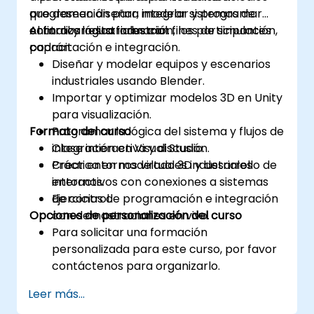
programación para integrar sistemas de
que deseen diseñar, modelar y programar
control y lógica industrial.
entornos industriales con fines de simulación,
Al finalizar esta formación, los participantes
capacitación e integración.
podrán:
Diseñar y modelar equipos y escenarios
industriales usando Blender.
Importar y optimizar modelos 3D en Unity
para visualización.
Formato del curso
Programar la lógica del sistema y flujos de
integración en Visual Studio.
Clase interactiva y discusión.
Crear entornos virtuales industriales
Práctica en modelado 3D y desarrollo de
interactivos con conexiones a sistemas
entornos.
de control.
Ejercicios de programación e integración
Opciones de personalización del curso
con demostraciones en vivo.
Para solicitar una formación
personalizada para este curso, por favor
contáctenos para organizarlo.
Leer más...