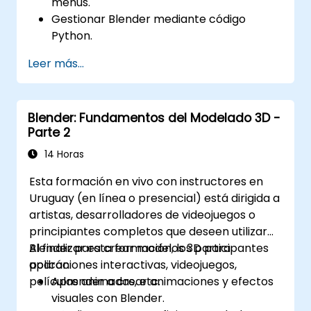
menús.
Gestionar Blender mediante código
Python.
Crear scripts para procesos automáticos.
Leer más...
Explorar y comprender la biblioteca bpy.
Blender: Fundamentos del Modelado 3D -
Parte 2
14 Horas
Esta formación en vivo con instructores en
Uruguay (en línea o presencial) está dirigida a
artistas, desarrolladores de videojuegos o
principiantes completos que deseen utilizar
Blender para crear modelos 3D para
Al finalizar esta formación, los participantes
aplicaciones interactivas, videojuegos,
podrán:
películas animadas, etc.
Aprender a crear animaciones y efectos
visuales con Blender.