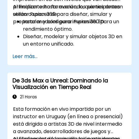
principiante hasta avanzado, quienes desean
Al finalizar esta formación, los participantes
utilizar Fusion 360 para diseñar, simular y
serán capaces de:
preparar modelos para impresión 3D.
Instalar y configurar Fusion 360 para un
rendimiento óptimo.
Diseñar, modelar y simular objetos 3D en
un entorno unificado.
Optimizar y preparar diseños para el
Leer más...
proceso de impresión 3D.
Colaborar y compartir sus diseños
utilizando las capacidades en la nube de
De 3ds Max a Unreal: Dominando la
Fusion 360.
Visualización en Tiempo Real
21 Horas
Esta formación en vivo impartida por un
instructor en Uruguay (en línea o presencial)
está dirigida a artistas 3D de nivel intermedio
a avanzado, desarrolladores de juegos y
profesionales de la visualización que desean
Al finalizar esta formación, los participantes