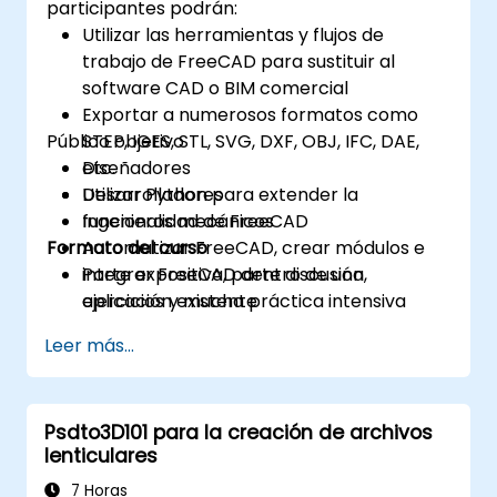
participantes podrán:
Utilizar las herramientas y flujos de
trabajo de FreeCAD para sustituir al
software CAD o BIM comercial
Exportar a numerosos formatos como
Público objetivo
STEP, IGES, STL, SVG, DXF, OBJ, IFC, DAE,
etc.
Diseñadores
Utilizar Python para extender la
Desarrolladores
funcionalidad de FreeCAD
Ingenieros mecánicos
Formato del curso
Automatizar FreeCAD, crear módulos e
integrar FreeCAD dentro de una
Parte expositiva, parte discusión,
aplicación existente
ejercicios y mucha práctica intensiva
Leer más...
Psdto3D101 para la creación de archivos
lenticulares
7 Horas