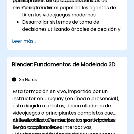
agentes de IA en aplicaciones lúdicas de
participantes serán capaces de:
manera efectiva.
Comprender el papel de los agentes de
IA en los videojuegos modernos.
Desarrollar sistemas de toma de
decisiones utilizando árboles de decisión y
máquinas de estados finitos.
Leer más...
Implementar algoritmos de búsqueda de
caminos, como A*, para la navegación
dentro del juego.
Blender: Fundamentos de Modelado 3D
Aplicar técnicas de aprendizaje por
refuerzo para crear comportamientos de
IA adaptativos.
35 Horas
Optimizar el rendimiento de la IA en
Esta formación en vivo, impartida por un
entornos lúdicos en tiempo real.
instructor en Uruguay (en línea o presencial),
está dirigida a artistas, desarrolladores de
videojuegos o principiantes completos que
deseen utilizar Blender para crear modelos
Al finalizar esta formación, los participantes
3D para aplicaciones interactivas,
serán capaces de: