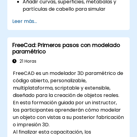
Añadir curvas, superficies, metabalas y
partículas de cabello para simular
movimientos 3D realistas.
Leer más...
Introducción al modelado y la animación
no destructiva.
Exportar modelos y activos 3D a un motor
FreeCad: Primeros pasos con modelado
de videojuegos, una impresora 3D u otro
paramétrico
software.
21 Horas
FreeCAD es un modelador 3D paramétrico de
código abierto, personalizable,
multiplataforma, scriptable y extensible,
diseñado para la creación de objetos reales.
En esta formación guiada por un instructor,
los participantes aprenderán cómo modelar
un objeto con vistas a su posterior fabricación
o impresión 3D.
Al finalizar esta capacitación, los