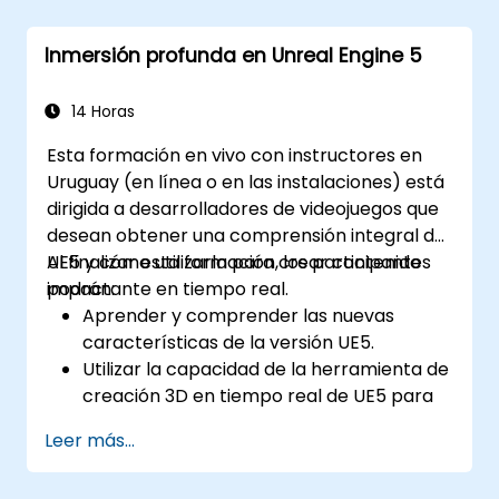
Inmersión profunda en Unreal Engine 5
14 Horas
Esta formación en vivo con instructores en
Uruguay (en línea o en las instalaciones) está
dirigida a desarrolladores de videojuegos que
desean obtener una comprensión integral de
UE5 y cómo utilizarla para crear contenido
Al finalizar esta formación, los participantes
impactante en tiempo real.
podrán:
Aprender y comprender las nuevas
características de la versión UE5.
Utilizar la capacidad de la herramienta de
creación 3D en tiempo real de UE5 para
generar visuales realistas.
Leer más...
Explorar y construir mundos visuales y
juegos.