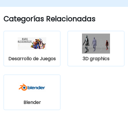
Aprender y dominar los principios del
diseño de videojuegos.
Crear animaciones de cinemáticas
Categorías Relacionadas
(cutscenes).
Desarrollo de Juegos
3D graphics
Blender