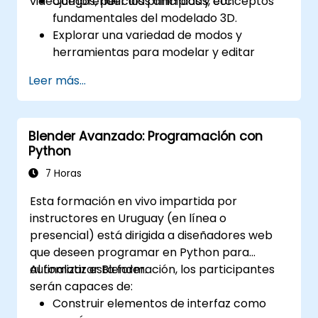
videojuegos, películas animadas, etc.
Comprender los principios y conceptos
fundamentales del modelado 3D.
Explorar una variedad de modos y
herramientas para modelar y editar
mallas 3D.
Leer más...
Aprender a crear animaciones y efectos
visuales con Blender.
Añadir curvas, superficies, metabolas y
Blender Avanzado: Programación con
partículas de pelo para simular
Python
movimientos 3D realistas.
Utilizar las herramientas para mapeo UV
7 Horas
/ desempaquetado, escultura y pintura
Esta formación en vivo impartida por
de modelos 3D.
instructores en Uruguay (en línea o
Exportar modelos y activos 3D a un motor
presencial) está dirigida a diseñadores web
de juego, impresora 3D u otro software.
que deseen programar en Python para
automatizar Blender.
Al finalizar esta formación, los participantes
serán capaces de:
Construir elementos de interfaz como