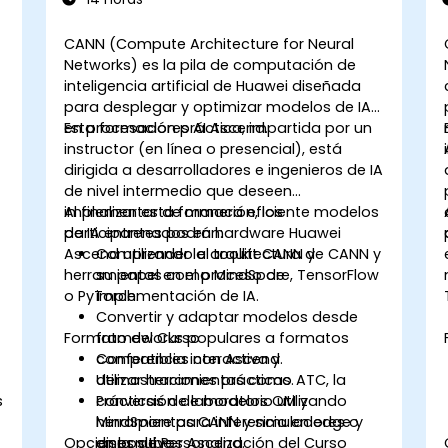
CANN (Compute Architecture for Neural
Networks) es la pila de computación de
inteligencia artificial de Huawei diseñada
para desplegar y optimizar modelos de IA
en procesadores AI Ascend.
Esta formación práctica, impartida por un
instructor (en línea o presencial), está
dirigida a desarrolladores e ingenieros de IA
de nivel intermedio que deseen
implementar de manera eficiente modelos
Al finalizar esta formación, los
de IA entrenados en hardware Huawei
participantes podrán:
Ascend utilizando el toolkit CANN y
Comprender la arquitectura de CANN y
herramientas como MindSpore, TensorFlow
su papel en el proceso de
o PyTorch.
implementación de IA.
Convertir y adaptar modelos desde
Formato del Curso
frameworks populares a formatos
compatibles con Ascend.
Conferencia interactiva y
Utilizar herramientas como ATC, la
demostraciones prácticas.
s
conversión de modelos OM y
Prácticas de laboratorio utilizando
MindSpore para inferencia en edge y
herramientas CANN y simuladores o
Opciones de Personalización del Curso
en la nube.
dispositivos Ascend.