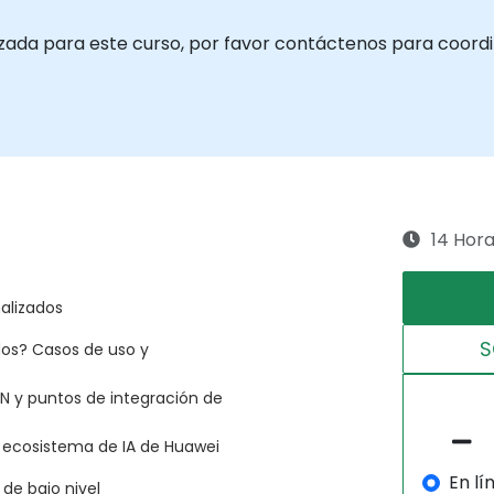
izada para este curso, por favor contáctenos para coordi
14 Hor
nalizados
S
dos? Casos de uso y
N y puntos de integración de
l ecosistema de IA de Huawei
En lí
de bajo nivel