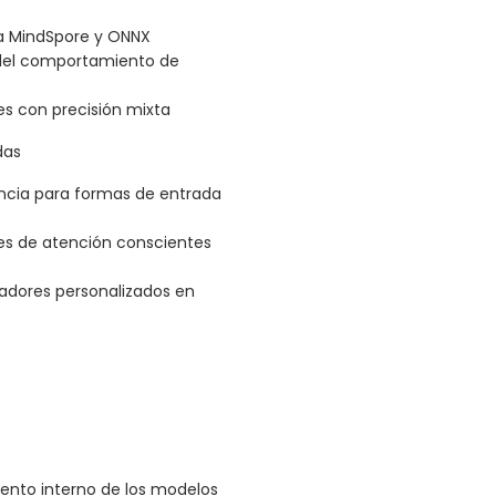
ra MindSpore y ONNX
y del comportamiento de
es con precisión mixta
das
encia para formas de entrada
es de atención conscientes
radores personalizados en
ento interno de los modelos