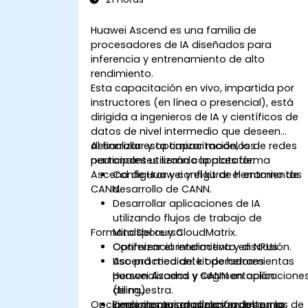
Huawei Ascend es una familia de
procesadores de IA diseñados para
inferencia y entrenamiento de alto
rendimiento.
Esta capacitación en vivo, impartida por
instructores (en línea o presencial), está
dirigida a ingenieros de IA y científicos de
datos de nivel intermedio que deseen
desarrollar y optimizar modelos de redes
Al finalizar esta capacitación, los
neuronales utilizando la plataforma
participantes serán capaces de:
Ascend de Huawei y el kit de herramientas
Configurar y configurar el entorno de
CANN.
desarrollo de CANN.
Desarrollar aplicaciones de IA
utilizando flujos de trabajo de
Formato del curso
MindSpore y CloudMatrix.
Optimizar el rendimiento en NPUs
Conferencia interactiva y discusión.
Ascend mediante operadores
Uso práctico del kit de herramientas
personalizados y segmentación
Huawei Ascend y CANN en aplicacione
(tiling).
de muestra.
Opciones de personalización del curso
Implementar modelos en entornos de
Ejercicios guiados centrados en la