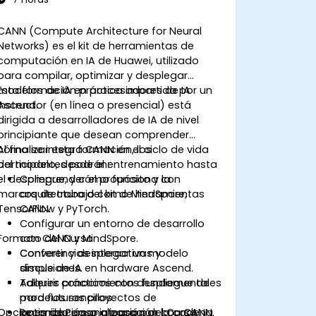
CANN (Compute Architecture for Neural
Networks) es el kit de herramientas de
computación en IA de Huawei, utilizado
para compilar, optimizar y desplegar
modelos de IA en procesadores de IA
Esta formación práctica impartida por un
Ascend.
instructor (en línea o presencial) está
dirigida a desarrolladores de IA de nivel
principiante que desean comprender
cómo se integra CANN en el ciclo de vida
Al finalizar esta formación, los
del modelo, desde el entrenamiento hasta
participantes podrán:
el despliegue, y cómo funciona con
Comprender el propósito y la
marcos de trabajo como MindSpore,
arquitectura del kit de herramientas
TensorFlow y PyTorch.
CANN.
Configurar un entorno de desarrollo
Formato del Curso
con CANN y MindSpore.
Convertir y desplegar un modelo
Conferencias interactivas y
simple de IA en hardware Ascend.
discusiones.
Adquirir conocimientos fundamentales
Talleres prácticos con despliegue de
para futuros proyectos de
modelos sencillos.
Opciones de Personalización del Curso
optimización o integración con CANN.
Recorrido paso a paso por la cadena