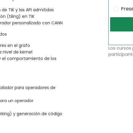
Pres
e TIK y las API admitidas
n (tiling) en TIK
erador personalizado con CANN
ados
res en el grafo
Los cursos
nivel de kernel
participant
 y el comportamiento de los
ilador para operadores de
para un operador
king) y generación de código