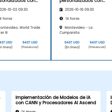
sonalizados con
personalizados con
N TIK y TVM
CANN TIK y TVM
026-10-02 09:30
2026-10-16 09:30
4 horas
14 horas
ontevideo, World Trade
Montevideo - La
r III
Cumparsita
437 USD
6437 USD
5437 USD
6437 USD
En línea)
(En línea)
(Presencial)
(Presencial)
n
Implementación de Modelos de IA
con CANN y Procesadores AI Ascend
14 Horas