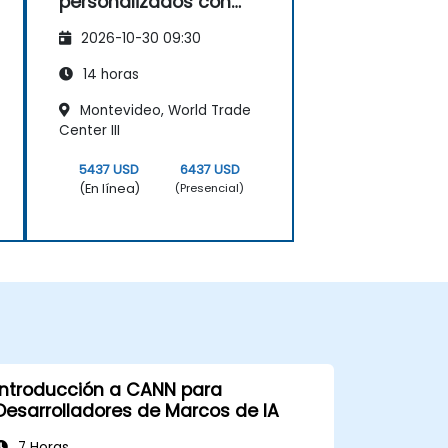
personalizados con
CANN TIK y TVM
2026-10-30 09:30
14 horas
Montevideo, World Trade
Center III
5437 USD
6437 USD
(En línea)
(Presencial)
Introducción a CANN para
Desarrolladores de Marcos de IA
7 Horas