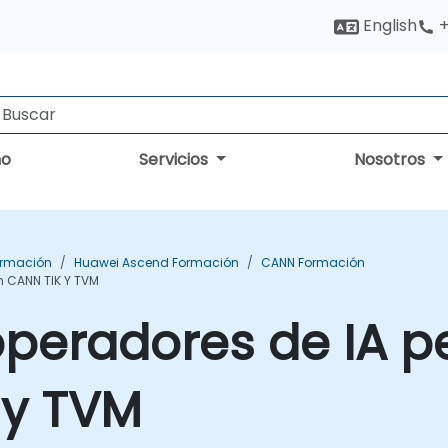
English
+
no
Servicios
Nosotros
ormación
Huawei Ascend Formación
CANN Formación
n CANN TIK Y TVM
peradores de IA p
 y TVM