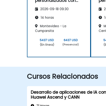
personalizados con
per
CANN TIK y TVM
CAN
2026-09-18 09:30
2
14 horas
1
Montevideo - La
M
Cumparsita
Cente
5437 USD
6437 USD
5
(En línea)
(
(Presencial)
Cursos Relacionados
Desarrollo de aplicaciones de IA co
Huawei Ascend y CANN
21 Horas