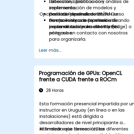
detección, clasificación y análisis de
Laboratorio práctico con
sentimiento.
implementación de modelos y
Opciones de Personalización del Curso
Construir pipelines de VP/PLN en
perfilado de rendimiento.
tiempo real para escenarios de
Diseño en vivo de pipelines utilizando
Para solicitar una formación
implementación en el borde (edge) o
casos de uso reales de VP y PLN.
personalizada para este curso,
en la nube.
póngase en contacto con nosotros
para organizarla.
Leer más...
Programación de GPUs: OpenCL
frente a CUDA frente a ROCm
28 Horas
Esta formación presencial impartida por u
instructor en Uruguay (en línea o en las
instalaciones) está dirigida a
desarrolladores de nivel principiante a
intermedio que deseen utilizar diferentes
Al finalizar esta formación, los