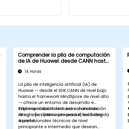
n
Comprender la pila de computación
de IA de Huawei: desde CANN hasta
MindSpore
14 Horas
La pila de inteligencia artificial (IA) de
Huawei — desde el SDK CANN de nivel bajo
hasta el framework MindSpore de nivel alto
— ofrece un entorno de desarrollo e
implementación de IA estrechamente
Esta capacitación en vivo con instrucción
integrado, optimizado para el hardware
directa (en línea o presencial) está dirigida
Ascend.
a profesionales técnicos de nivel
principiante e intermedio que desean