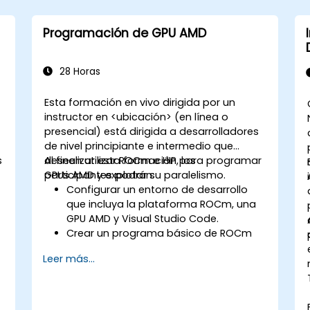
Programación de GPU AMD
28 Horas
Esta formación en vivo dirigida por un
instructor en <ubicación> (en línea o
presencial) está dirigida a desarrolladores
de nivel principiante e intermedio que
s
deseen utilizar ROCm e HIP para programar
Al finalizar esta formación, los
GPUs AMD y explotar su paralelismo.
participantes podrán:
Configurar un entorno de desarrollo
que incluya la plataforma ROCm, una
GPU AMD y Visual Studio Code.
o
Crear un programa básico de ROCm
que realice la suma de vectores en la
Leer más...
GPU y recupere los resultados desde la
memoria de la GPU.
Utilizar la API de ROCm para consultar
información del dispositivo, asignar y