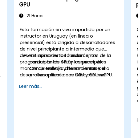
GPU
21 Horas
Esta formación en vivo impartida por un
instructor en Uruguay (en línea o
presencial) está dirigida a desarrolladores
de nivel principiante a intermedio que
desean aprender los fundamentos de la
Al finalizar esta formación, los
programación de GPU y los principales
participantes serán capaces de:
marcos de trabajo y herramientas para
Comprender la diferencia entre el
desarrollar aplicaciones basadas en GPU.
procesamiento con CPU y GPU, así
como los beneficios y desafíos de la
Leer más...
programación de GPU.
Seleccionar el marco de trabajo y la
herramienta adecuados para su
aplicación basada en GPU.
Crear un programa básico de GPU que
realice una adición de vectores
utilizando uno o más de los marcos de
trabajo y herramientas.