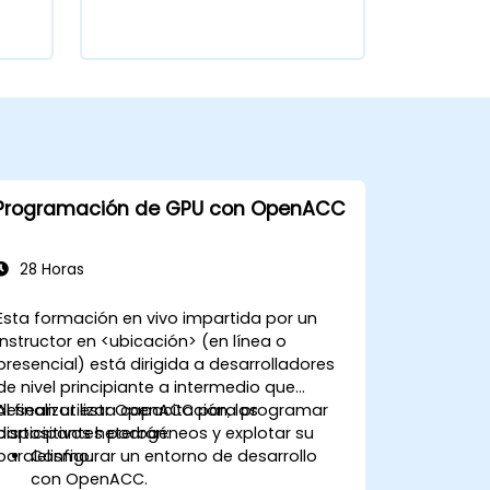
Programación de GPU con OpenACC
28 Horas
Esta formación en vivo impartida por un
instructor en <ubicación> (en línea o
presencial) está dirigida a desarrolladores
de nivel principiante a intermedio que
desean utilizar OpenACC para programar
Al finalizar esta capacitación, los
dispositivos heterogéneos y explotar su
participantes podrán:
paralelismo.
Configurar un entorno de desarrollo
con OpenACC.