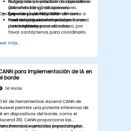
autoajuste y evaluación comparativa
Programación práctica de operadores
(benchmarking) de operadores.
utilizando las canalizaciones
Opciones de personalización del curso
Depurar y optimizar el rendimiento a
(pipelines) de TIK y TVM.
nivel de instrucciones para patrones
Pruebas y ajuste en hardware Ascend
Para solicitar una formación
de cómputo personalizados.
o simuladores.
personalizada para este curso, por
favor contáctenos para coordinarlo.
Leer más...
CANN para implementación de IA en
el borde
14 Horas
El kit de herramientas Ascend CANN de
Huawei permite una potente inferencia de
IA en dispositivos del borde, como el
Ascend 310. CANN proporciona las
herramientas esenciales para compilar,
Esta formación práctica impartida por