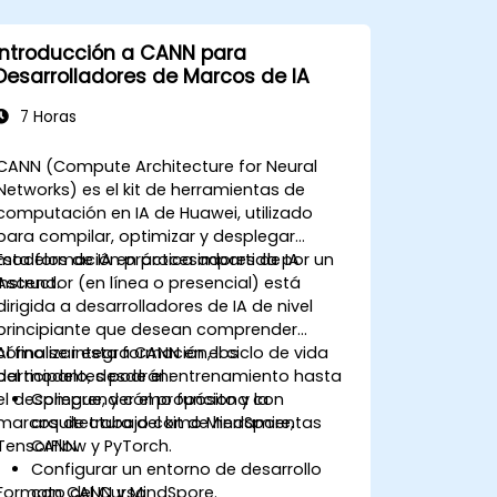
Introducción a CANN para
Desarrolladores de Marcos de IA
7 Horas
CANN (Compute Architecture for Neural
Networks) es el kit de herramientas de
computación en IA de Huawei, utilizado
para compilar, optimizar y desplegar
modelos de IA en procesadores de IA
Esta formación práctica impartida por un
Ascend.
instructor (en línea o presencial) está
dirigida a desarrolladores de IA de nivel
principiante que desean comprender
cómo se integra CANN en el ciclo de vida
Al finalizar esta formación, los
del modelo, desde el entrenamiento hasta
participantes podrán:
el despliegue, y cómo funciona con
Comprender el propósito y la
marcos de trabajo como MindSpore,
arquitectura del kit de herramientas
TensorFlow y PyTorch.
CANN.
Configurar un entorno de desarrollo
Formato del Curso
con CANN y MindSpore.