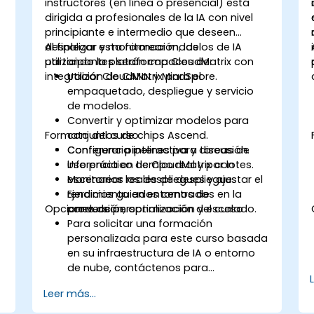
instructores (en línea o presencial) está
coalescencia, el almacenamiento en
dirigida a profesionales de la IA con nivel
caché, la precarga y el perfilado.
principiante e intermedio que deseen
desplegar y monitorear modelos de IA
Al finalizar esta formación, los
utilizando la plataforma CloudMatrix con
participantes serán capaces de:
integración de CANN y MindSpore.
Utilizar CloudMatrix para el
empaquetado, despliegue y servicio
de modelos.
Convertir y optimizar modelos para
Formato del curso
conjuntos de chips Ascend.
Configurar pipelines para tareas de
Conferencia interactiva y discusión.
inferencia en tiempo real y por lotes.
Uso práctico de CloudMatrix con
Monitorear los despliegues y ajustar el
escenarios reales de despliegue.
rendimiento en entornos de
Ejercicios guiados centrados en la
Opciones de personalización del curso
producción.
conversión, optimización y escalado.
Para solicitar una formación
personalizada para este curso basada
en su infraestructura de IA o entorno
de nube, contáctenos para
coordinarlo.
Leer más...