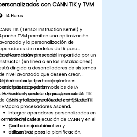
personalizados con CANN TIK y TVM
14 Horas
CANN TIK (Tensor Instruction Kernel) y
Apache TVM permiten una optimización
avanzada y la personalización de
operadores de modelos de IA para
hardware Huawei Ascend.
Esta formación presencial impartida por un
instructor (en línea o en las instalaciones)
está dirigida a desarrolladores de sistemas
de nivel avanzado que deseen crear,
implementar y ajustar operadores
Al finalizar esta formación, los
personalizados para modelos de IA
participantes podrán:
utilizando el modelo de programación TIK
Escribir y probar operadores de IA
de CANN y la integración del compilador
personalizados utilizando el DSL de TIK
TVM.
para procesadores Ascend.
Integrar operadores personalizados en
Formato del curso
el tiempo de ejecución de CANN y en el
grafo de ejecución.
Conferencia interactiva y
Utilizar TVM para la planificación,
demostraciones.