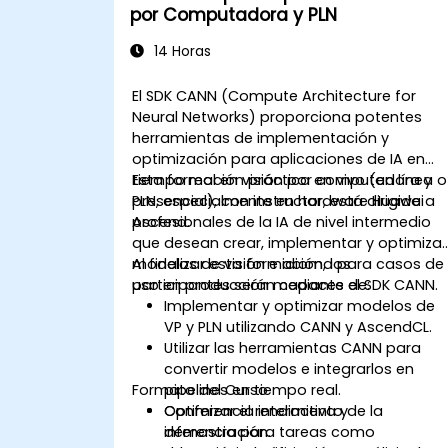
por Computadora y PLN
14 Horas
El SDK CANN (Compute Architecture for
Neural Networks) proporciona potentes
herramientas de implementación y
optimización para aplicaciones de IA en
tiempo real en visión por computadora y
Esta formación práctica en vivo (en línea o
PLN, especialmente en hardware Huawei
presencial), con instructor, está dirigida a
Ascend.
profesionales de la IA de nivel intermedio
que desean crear, implementar y optimizar
modelos de visión e idioma para casos de
Al finalizar esta formación, los
uso en producción mediante el SDK CANN.
participantes serán capaces de:
Implementar y optimizar modelos de
VP y PLN utilizando CANN y AscendCL.
Utilizar las herramientas CANN para
convertir modelos e integrarlos en
Formato del Curso
pipelines en tiempo real.
Optimizar el rendimiento de la
Conferencia interactiva y
inferencia para tareas como
demostración.