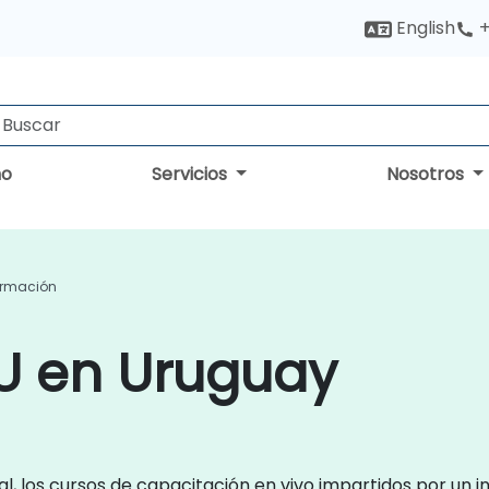
English
+
no
Servicios
Nosotros
ormación
U en Uruguay
, los cursos de capacitación en vivo impartidos por un 