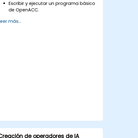
Escribir y ejecutar un programa básico
de OpenACC.
Anotar el código con directivas y
Leer más...
cláusulas de OpenACC.
Utilizar la API y las bibliotecas de
OpenACC.
Perfilar, depurar y optimizar programas
de OpenACC.
Creación de operadores de IA