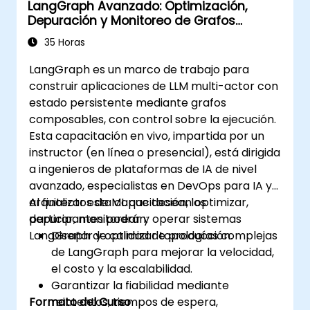
LangGraph Avanzado: Optimización,
Depuración y Monitoreo de Grafos
Complejos
35 Horas
LangGraph es un marco de trabajo para
construir aplicaciones de LLM multi-actor con
estado persistente mediante grafos
composables, con control sobre la ejecución.
Esta capacitación en vivo, impartida por un
instructor (en línea o presencial), está dirigida
a ingenieros de plataformas de IA de nivel
avanzado, especialistas en DevOps para IA y
arquitectos de ML que desean optimizar,
Al finalizar esta capacitación, los
depurar, monitorear y operar sistemas
participantes podrán:
LangGraph de calidad de producción.
Diseñar y optimizar topologías complejas
de LangGraph para mejorar la velocidad,
el costo y la escalabilidad.
Garantizar la fiabilidad mediante
Formato del Curso
reintentos, tiempos de espera,