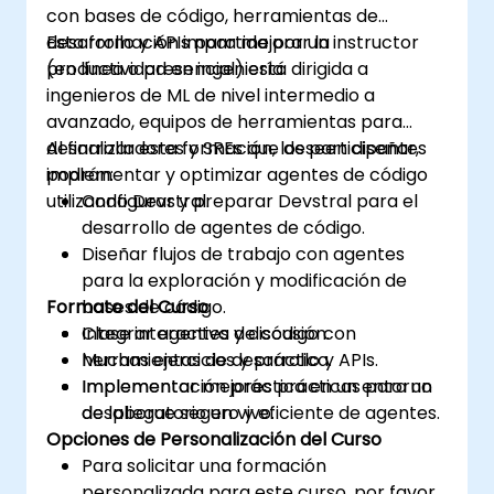
con bases de código, herramientas de
desarrollo y APIs para mejorar la
Esta formación impartida por un instructor
productividad en ingeniería.
(en línea o presencial) está dirigida a
ingenieros de ML de nivel intermedio a
avanzado, equipos de herramientas para
desarrolladores y SREs que deseen diseñar,
Al finalizar esta formación, los participantes
implementar y optimizar agentes de código
podrán:
utilizando Devstral.
Configurar y preparar Devstral para el
desarrollo de agentes de código.
Diseñar flujos de trabajo con agentes
para la exploración y modificación de
Formato del Curso
bases de código.
Integrar agentes de código con
Clase interactiva y discusión.
herramientas de desarrollo y APIs.
Muchas ejercicios y práctica.
Implementar mejores prácticas para un
Implementación práctica en un entorno
despliegue seguro y eficiente de agentes.
de laboratorio en vivo.
Opciones de Personalización del Curso
Para solicitar una formación
personalizada para este curso, por favor