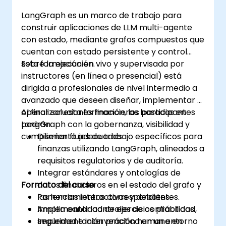
análisis de imágenes en investigación
LangGraph es un marco de trabajo para
biológica.
construir aplicaciones de LLM multi-agente
con estado, mediante grafos compuestos que
cuentan con estado persistente y control
sobre la ejecución.
Esta formación en vivo y supervisada por
instructores (en línea o presencial) está
dirigida a profesionales de nivel intermedio a
avanzado que deseen diseñar, implementar y
operar soluciones financieras basadas en
Al finalizar esta formación, los participantes
LangGraph con la gobernanza, visibilidad y
podrán:
cumplimiento adecuados.
Diseñar flujos de trabajo específicos para
finanzas utilizando LangGraph, alineados a
requisitos regulatorios y de auditoría.
Integrar estándares y ontologías de
Formato del curso
datos financieros en el estado del grafo y
las herramientas correspondientes.
Ponencias interactivas y debates.
Implementar controles de confiabilidad,
Amplia cantidad de ejercicios prácticos.
seguridad e intervención humana en
Implementación práctica en un entorno