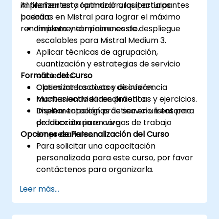
implementar y optimizar arquitecturas
Al finalizar esta formación, los participantes
basadas en Mistral para lograr el máximo
podrán:
rendimiento y el mínimo costo.
Implementar patrones de despliegue
escalables para Mistral Medium 3.
Aplicar técnicas de agrupación,
cuantización y estrategias de servicio
Formato del Curso
eficientes.
Optimizar los costos de inferencia
Clases interactivas y discusión.
manteniendo el rendimiento.
Muchas actividades prácticas y ejercicios.
Diseñar topologías de servicio listas para
Implementación práctica en un entorno
producción para cargas de trabajo
de laboratorio en vivo.
Opciones de Personalización del Curso
empresariales.
Para solicitar una capacitación
personalizada para este curso, por favor
contáctenos para organizarla.
Leer más...