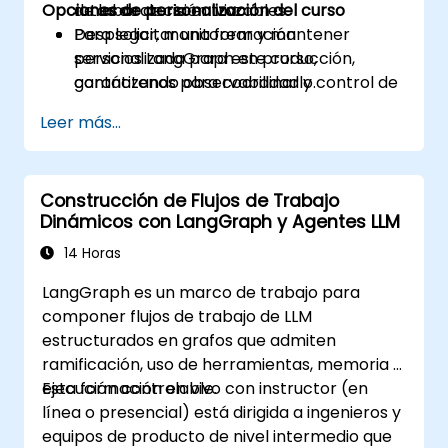
Opciones de personalización del curso
rutas de decisión trazables.
de laboratorio en vivo.
Desplegar, monitorear y mantener
Para solicitar una formación
servicios LangGraph en producción,
personalizada para este curso,
garantizando observabilidad y control de
contáctenos para coordinarlo.
costos.
Leer más...
Construcción de Flujos de Trabajo
Dinámicos con LangGraph y Agentes LLM
14 Horas
LangGraph es un marco de trabajo para
componer flujos de trabajo de LLM
estructurados en grafos que admiten
ramificación, uso de herramientas, memoria y
ejecución controlable.
Esta formación en vivo con instructor (en
línea o presencial) está dirigida a ingenieros y
equipos de producto de nivel intermedio que