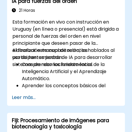
IA para fuerzas del orden
21 Horas
Esta formación en vivo con instrucción en
Uruguay (en línea o presencial) está dirigida a
personal de fuerzas del orden en nivel
principiante que deseen pasar de la
elaboración manual de retratos hablados al
Al finalizar esta capacitación, los
uso de herramientas de IA para desarrollar
participantes podrán:
sistemas de reconocimiento facial.
Comprender los fundamentos de la
Inteligencia Artificial y el Aprendizaje
Automático.
Aprender los conceptos básicos del
procesamiento digital de imágenes y su
Leer más...
aplicación en el reconocimiento facial.
Desarrollar habilidades para utilizar
herramientas y marcos de trabajo de IA
Fiji: Procesamiento de imágenes para
con el fin de crear modelos de
biotecnología y toxicología
reconocimiento facial.