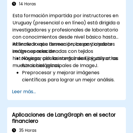
Adquirir experiencia práctica en la
14 Horas
creación, entrenamiento y prueba de
Esta formación impartida por instructores en
sistemas de reconocimiento facial.
Uruguay (presencial o en línea) está dirigida a
Comprender las consideraciones éticas y
investigadores y profesionales de laboratorio
las mejores prácticas en el uso de la
con conocimientos desde nivel básico hasta
tecnología de reconocimiento facial.
intermedio que deseen procesar y analizar
Al finalizar esta formación, los participantes
imágenes relacionadas con tejidos
serán capaces de:
histológicos, células sanguíneas, algas y otras
Navegar por la interfaz de Fiji y utilizar las
muestras biológicas.
funciones principales de ImageJ.
Preprocesar y mejorar imágenes
científicas para lograr un mejor análisis.
Analizar imágenes de manera
Leer más...
cuantitativa, incluyendo el recuento de
células y la medición de áreas.
Automatizar tareas repetitivas mediante
Aplicaciones de LangGraph en el sector
macros y complementos (plugins).
financiero
Personalizar flujos de trabajo para
satisfacer necesidades específicas de
35 Horas