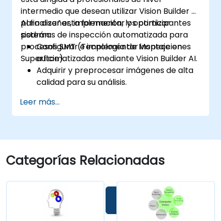
intermedio que desean utilizar Vision Builder AI
para diseñar, implementar y optimizar
Al finalizar esta formación, los participantes
sistemas de inspección automatizada para
podrán:
procesos SMT (Tecnología de Montaje en
Configurar e implementar inspecciones
Superficie).
automatizadas mediante Vision Builder AI.
Adquirir y preprocesar imágenes de alta
calidad para su análisis.
Implementar decisiones basadas en
Leer más...
lógica para la detección de defectos y
validación del proceso.
Generar informes de inspección y
optimizar el rendimiento del sistema.
Categorías Relacionadas
Ponte en Contacto