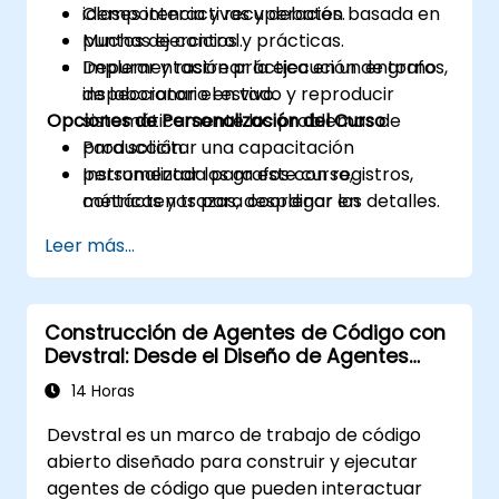
idempotencia y recuperación basada en
Clases interactivas y debates.
puntos de control.
Muchas ejercicios y prácticas.
Depurar y rastrear la ejecución de grafos,
Implementación práctica en un entorno
inspeccionar el estado y reproducir
de laboratorio en vivo.
Opciones de Personalización del Curso
sistemáticamente los problemas de
producción.
Para solicitar una capacitación
Instrumentar los grafos con registros,
personalizada para este curso,
métricas y trazas, desplegar en
contáctenos para coordinar los detalles.
producción y monitorear los SLA y los
Leer más...
costos.
Construcción de Agentes de Código con
Devstral: Desde el Diseño de Agentes
hasta las Herramientas
14 Horas
Devstral es un marco de trabajo de código
abierto diseñado para construir y ejecutar
agentes de código que pueden interactuar