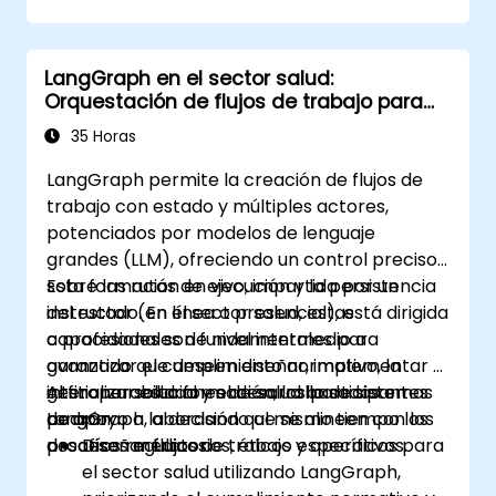
LangGraph en el sector salud:
Orquestación de flujos de trabajo para
entornos regulados
35 Horas
LangGraph permite la creación de flujos de
trabajo con estado y múltiples actores,
potenciados por modelos de lenguaje
grandes (LLM), ofreciendo un control preciso
sobre las rutas de ejecución y la persistencia
Esta formación en vivo, impartida por un
del estado. En el sector salud, estas
instructor (en línea o presencial), está dirigida
capacidades son fundamentales para
a profesionales de nivel intermedio a
garantizar el cumplimiento normativo, la
avanzado que deseen diseñar, implementar y
interoperabilidad y el desarrollo de sistemas
gestionar soluciones de salud basadas en
Al finalizar esta formación, los participantes
de apoyo a la decisión que se alineen con los
LangGraph, abordando al mismo tiempo los
podrán:
procesos médicos.
desafíos regulatorios, éticos y operativos.
Diseñar flujos de trabajo específicos para
el sector salud utilizando LangGraph,