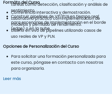
Formato del Curso
tareas como detección, clasificación y análisis de
sentimiento.
Conferencia interactiva y demostración.
Construir pipelines de VP/PLN en tiempo real
Laboratorio práctico con implementación de
para escenarios de implementación en el borde
modelos y perfilado de rendimiento.
(edge) o en la nube.
Diseño en vivo de pipelines utilizando casos de
uso reales de VP y PLN.
Opciones de Personalización del Curso
Para solicitar una formación personalizada para
este curso, póngase en contacto con nosotros
para organizarla.
Leer más