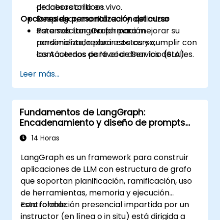
procesos críticos.
de laboratorio en vivo.
Opciones de personalización del curso
Desplegar, monitorear y optimizar
sistemas LangGraph para mejorar su
Para solicitar una formación
rendimiento, reducir costos y cumplir con
personalizada para este curso,
los Acuerdos de Nivel de Servicio (SLA).
contáctenos para coordinar los detalles.
Leer más...
Fundamentos de LangGraph:
Encadenamiento y diseño de prompts
para LLM basados en grafos
14 Horas
LangGraph es un framework para construir
aplicaciones de LLM con estructura de grafo
que soportan planificación, ramificación, uso
de herramientas, memoria y ejecución
controlable.
Esta formación presencial impartida por un
instructor (en línea o in situ) está dirigida a