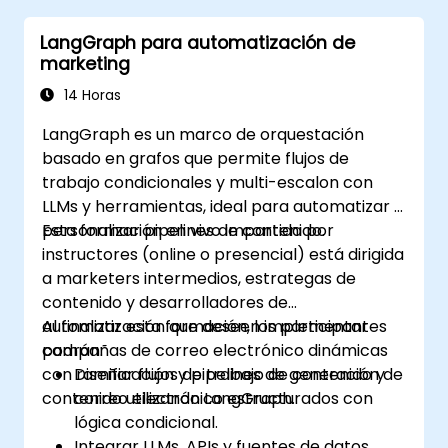
LangGraph para automatización de
marketing
14 Horas
LangGraph es un marco de orquestación
basado en grafos que permite flujos de
trabajo condicionales y multi-escalon con
LLMs y herramientas, ideal para automatizar y
personalizar pipelines de contenido.
Esta formación en vivo impartida por
instructores (online o presencial) está dirigida
a marketers intermedios, estrategas de
contenido y desarrolladores de
automatización que deseen implementar
Al finalizar esta formación, los participantes
campañas de correo electrónico dinámicas
podrán:
con ramificación y pipelines de generación de
Diseñar flujos de trabajo de contenido y
contenido utilizando LangGraph.
correo electrónico estructurados con
lógica condicional.
Integrar LLMs, APIs y fuentes de datos