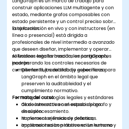
LangGraph es un marco de trabajo para
construir aplicaciones LLM multiagente y con
estado, mediante grafos composables con
estado persistente y un control preciso sobre
la ejecución.
Esta formación en vivo y con instructores (en
línea o presencial) está dirigida a
profesionales de nivel intermedio a avanzado
que deseen diseñar, implementar y operar
soluciones legales basadas en LangGraph,
Al finalizar esta formación, los participantes
incorporando los controles necesarios de
podrán:
cumplimiento, trazabilidad y gobernanza.
Diseñar flujos de trabajo específicos para
LangGraph en el ámbito legal que
preserven la auditableidad y el
cumplimiento normativo.
Formato del curso
Integrar ontologías legales y estándares
de documentos en el estado del grafo y
Clase interactiva con espacio para
en el procesamiento.
discusión.
Implementar líneas de defensa,
Numerosos ejercicios y prácticas.
aprobaciones con intervención humana y
Implementación práctica en un entorno