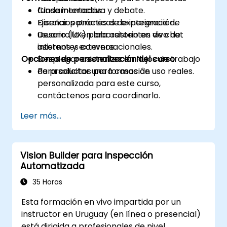
fundamentadas.
Clase interactiva y debate.
Diseñar patrones de experiencia de
Ejercicios prácticos de integración.
usuario (UX) para asistentes de chat
Desarrollo en laboratorio en vivo de
internos y externos.
asistentes conversacionales.
Opciones de personalización del curso
Desplegar asistentes en flujos de trabajo
de productos para casos de uso reales.
Para solicitar una formación
personalizada para este curso,
contáctenos para coordinarlo.
Leer más...
Vision Builder para Inspección
Automatizada
35 Horas
Esta formación en vivo impartida por un
instructor en Uruguay (en línea o presencial)
está dirigida a profesionales de nivel