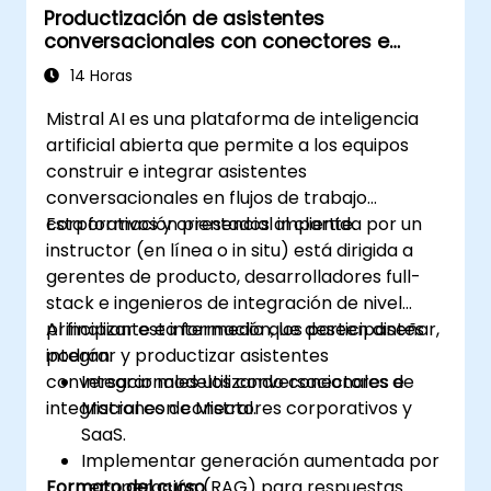
Productización de asistentes
conversacionales con conectores e
integraciones de Mistral
14 Horas
Mistral AI es una plataforma de inteligencia
artificial abierta que permite a los equipos
construir e integrar asistentes
conversacionales en flujos de trabajo
corporativos y orientados al cliente.
Esta formación presencial impartida por un
instructor (en línea o in situ) está dirigida a
gerentes de producto, desarrolladores full-
stack e ingenieros de integración de nivel
principiante e intermedio que deseen diseñar,
Al finalizar esta formación, los participantes
integrar y productizar asistentes
podrán:
conversacionales utilizando conectores e
Integrar modelos conversacionales de
integraciones de Mistral.
Mistral con conectores corporativos y
SaaS.
Implementar generación aumentada por
Formato del curso
recuperación (RAG) para respuestas