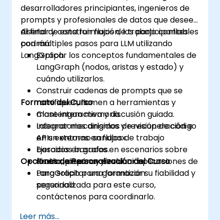
desarrolladores principiantes, ingenieros de
prompts y profesionales de datos que deseen
diseñar y construir flujos de trabajo confiables
Al final de esta formación, los participantes
con múltiples pasos para LLM utilizando
podrán:
LangGraph.
Explicar los conceptos fundamentales de
LangGraph (nodos, aristas y estado) y
cuándo utilizarlos.
Construir cadenas de prompts que se
Formato del Curso
ramifiquen, llamen a herramientas y
mantengan memoria.
Clase interactiva y discusión guiada.
Integrar mecanismos de recuperación e
Laboratorios dirigidos y revisión de código
APIs externas en flujos de trabajo
en un entorno sandbox.
basados en grafos.
Ejercicios basados en escenarios sobre
Opciones de Personalización del Curso
Probar, depurar y evaluar aplicaciones de
diseño, prueba y evaluación.
LangGraph para garantizar su fiabilidad y
Para solicitar una formación
seguridad.
personalizada para este curso,
contáctenos para coordinarlo.
Leer más...