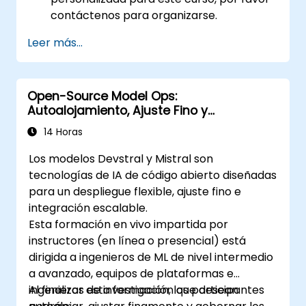
contáctenos para organizarse.
Leer más...
Open-Source Model Ops:
Autoalojamiento, Ajuste Fino y
Gobernanza con Modelos Devstral y
14 Horas
Mistral
Los modelos Devstral y Mistral son
tecnologías de IA de código abierto diseñadas
para un despliegue flexible, ajuste fino e
integración escalable.
Esta formación en vivo impartida por
instructores (en línea o presencial) está
dirigida a ingenieros de ML de nivel intermedio
a avanzado, equipos de plataformas e
ingenieros de investigación que desean
Al finalizar esta formación, los participantes