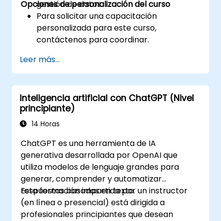
Opciones de personalización del curso
gestión de datos.
Para solicitar una capacitación
personalizada para este curso,
contáctenos para coordinar.
Leer más...
Inteligencia artificial con ChatGPT (Nivel
principiante)
14 Horas
ChatGPT es una herramienta de IA
generativa desarrollada por OpenAI que
utiliza modelos de lenguaje grandes para
generar, comprender y automatizar
respuestas basadas en texto.
Esta formación impartida por un instructor
(en línea o presencial) está dirigida a
profesionales principiantes que desean