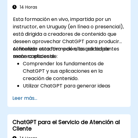
cumplimiento normativo y la gestión de
14 Horas
riesgos en las operaciones bancarias.
Esta formación en vivo, impartida por un
instructor, en Uruguay (en línea o presencial),
está dirigida a creadores de contenido que
deseen aprovechar ChatGPT para producir
contenido atractivo y de alta calidad de
Al finalizar esta formación, los participantes
manera eficiente.
serán capaces de:
Comprender los fundamentos de
ChatGPT y sus aplicaciones en la
creación de contenido.
Utilizar ChatGPT para generar ideas
creativas y superar el bloqueo del
Leer más...
escritor.
Mejorar la calidad y la relevancia del
contenido con la asistencia de ChatGPT.
ChatGPT para el Servicio de Atención al
Aplicar las mejores prácticas para utilizar
Cliente
ChatGPT en los flujos de trabajo de
creación de contenido.