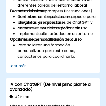
diferentes tareas del entorno laboral.
Formato del curso
Optimizar los «prompts» (instrucciones)
para obtener respuestas mejores.
Conferencia interactiva con espacio para
Identificar las limitaciones de ChatGPT y
preguntas y respuestas.
conocer las mejores prácticas de uso.
Numerosos ejercicios y prácticas.
Implementación práctica en un entorno
Opciones de personalización del curso
de laboratorio en tiempo real.
Para solicitar una formación
personalizada para este curso,
contáctenos para coordinarlo.
Leer más...
IA con ChatGPT (De nivel principiante a
avanzado)
42 Horas