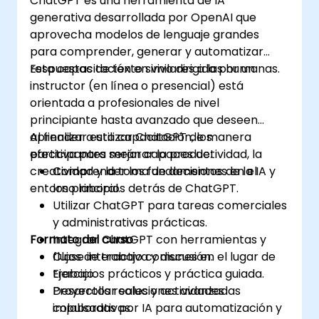
ChatGPT es una herramienta de IA
generativa desarrollada por OpenAI que
aprovecha modelos de lenguaje grandes
para comprender, generar y automatizar
respuestas de texto similares a las humanas.
Esta capacitación en vivo dirigida por un
instructor (en línea o presencial) está
orientada a profesionales de nivel
principiante hasta avanzado que deseen
aprender a utilizar ChatGPT de manera
Al finalizar esta capacitación, los
efectiva para mejorar la productividad, la
participantes serán capaces de:
creatividad y la toma de decisiones en el
Comprender los fundamentos de la IA y
entorno laboral.
los principios detrás de ChatGPT.
Utilizar ChatGPT para tareas comerciales
y administrativas prácticas.
Formato del curso
Integrar ChatGPT con herramientas y
flujos de trabajo comunes en el lugar de
Clase interactiva y discusión.
trabajo.
Ejercicios prácticos y práctica guiada.
Desarrollar soluciones avanzadas
Proyectos reales y actividades
impulsadas por IA para automatización y
colaborativas.