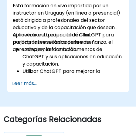
Esta formación en vivo impartida por un
instructor en Uruguay (en línea o presencial)
está dirigida a profesionales del sector
educativo y de la capacitación que desean
aprovechar el potencial de ChatGPT para
Al finalizar esta capacitación, los
mejorar los resultados de la enseñanza, el
participantes serán capaces de:
aprendizaje y la formación.
Comprender los fundamentos de
ChatGPT y sus aplicaciones en educación
y capacitación.
Utilizar ChatGPT para mejorar la
enseñanza y el diseño instruccional.
Leer más...
Aprovechar ChatGPT para crear
experiencias de aprendizaje
personalizadas.
Automatizar tareas administrativas con
ChatGPT.
Categorías Relacionadas
Crear modelos personalizados de
ChatGPT para casos de uso educativos y