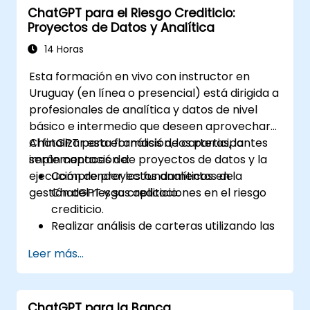
ChatGPT para el Riesgo Crediticio:
Desarrollar e implementar scripts de
Proyectos de Datos y Analítica
automatización personalizados.
Supervisar y gestionar los sistemas del
14 Horas
edificio utilizando información basada en
Esta formación en vivo con instructor en
inteligencia artificial (IA).
Uruguay (en línea o presencial) está dirigida a
profesionales de analítica y datos de nivel
básico e intermedio que deseen aprovechar
ChatGPT para el análisis de carteras, la
Al finalizar esta formación, los participantes
implementación de proyectos de datos y la
serán capaces de:
ejecución de proyectos analíticos en la
Comprender los fundamentos de
gestión del riesgo crediticio.
ChatGPT y sus aplicaciones en el riesgo
crediticio.
Realizar análisis de carteras utilizando las
capacidades de lenguaje natural de
Leer más...
ChatGPT.
Implementar proyectos de datos y
analítica con la asistencia de ChatGPT.
ChatGPT para la Banca
Optimizar los procesos de toma de