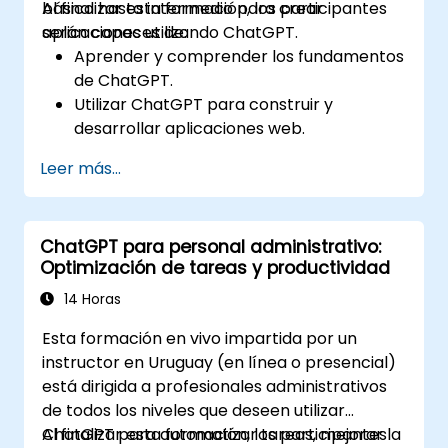
básico hasta intermedio para crear
Al finalizar esta formación, los participantes
aplicaciones utilizando ChatGPT.
serán capaces de:
Aprender y comprender los fundamentos
de ChatGPT.
Utilizar ChatGPT para construir y
desarrollar aplicaciones web.
Conocer las mejores prácticas y casos de
Leer más...
uso reales de ChatGPT.
ChatGPT para personal administrativo:
Optimización de tareas y productividad
14 Horas
Esta formación en vivo impartida por un
instructor en Uruguay (en línea o presencial)
está dirigida a profesionales administrativos
de todos los niveles que deseen utilizar
ChatGPT para automatizar tareas, mejorar la
Al finalizar esta formación, los participantes