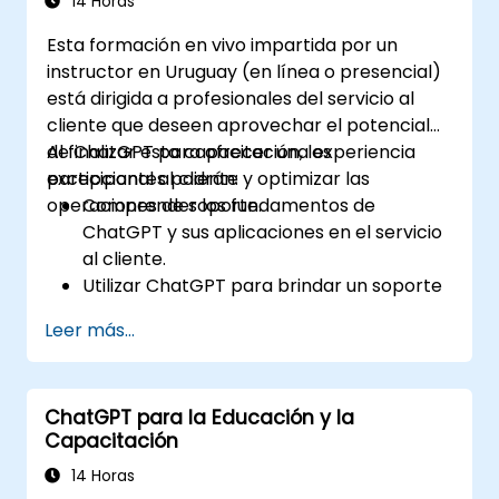
14 Horas
Esta formación en vivo impartida por un
instructor en Uruguay (en línea o presencial)
está dirigida a profesionales del servicio al
cliente que deseen aprovechar el potencial
de ChatGPT para ofrecer una experiencia
Al finalizar esta capacitación, los
excepcional al cliente y optimizar las
participantes podrán:
operaciones de soporte.
Comprender los fundamentos de
ChatGPT y sus aplicaciones en el servicio
al cliente.
Utilizar ChatGPT para brindar un soporte
al cliente personalizado y eficiente.
Leer más...
Desarrollar chatbots automatizados
impulsados por ChatGPT que atiendan las
consultas de los clientes.
ChatGPT para la Educación y la
Implementar buenas prácticas para
Capacitación
aprovechar ChatGPT en escenarios de
servicio al cliente.
14 Horas