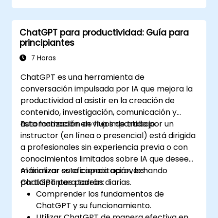
ChatGPT para productividad: Guía para
principiantes
7 Horas
ChatGPT es una herramienta de
conversación impulsada por IA que mejora la
productividad al asistir en la creación de
contenido, investigación, comunicación y
automatización de flujos de trabajo.
Esta formación en vivo impartida por un
instructor (en línea o presencial) está dirigida
a profesionales sin experiencia previa o con
conocimientos limitados sobre IA que deseen
maximizar su eficiencia aprovechando
Al finalizar esta capacitación, los
ChatGPT para tareas diarias.
participantes podrán:
Comprender los fundamentos de
ChatGPT y su funcionamiento.
Utilizar ChatGPT de manera efectiva en