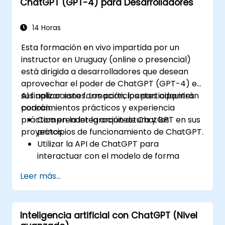
ChatGPT (GPT-4) para Desarrolladores
14 Horas
Esta formación en vivo impartida por un
instructor en Uruguay (online o presencial)
está dirigida a desarrolladores que desean
aprovechar el poder de ChatGPT (GPT-4) en
sus aplicaciones. Los participantes adquirirán
Al finalizar esta formación, los participantes
conocimientos prácticos y experiencia
podrán:
práctica en la integración de ChatGPT en sus
Comprender la arquitectura y los
proyectos.
principios de funcionamiento de ChatGPT.
Utilizar la API de ChatGPT para
interactuar con el modelo de forma
programática.
Leer más...
Desarrollar agentes conversacionales y
chatbots utilizando ChatGPT.
Explorar las nuevas características y
Inteligencia artificial con ChatGPT (Nivel
funcionalidades ofrecidas por GPT-4