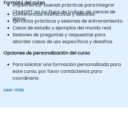
Formato del curso
Implementar buenas prácticas para integrar
ChatGPT en los flujos de trabajo de ciencia de
Conferencias interactivas y debates.
datos.
Ejercicios prácticos y sesiones de entrenamiento.
Casos de estudio y ejemplos del mundo real.
Sesiones de preguntas y respuestas para
abordar casos de uso específicos y desafíos.
Opciones de personalización del curso
Para solicitar una formación personalizada para
este curso, por favor contáctenos para
coordinarlo.
Leer más