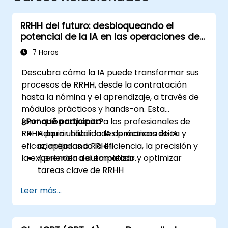
RRHH del futuro: desbloqueando el
potencial de la IA en las operaciones de
personas
7 Horas
Descubra cómo la IA puede transformar sus
procesos de RRHH, desde la contratación
hasta la nómina y el aprendizaje, a través de
módulos prácticos y hands-on. Esta
formación capacita a los profesionales de
¿Por qué participar?
RRHH para utilizar la IA de manera ética y
Adquirir habilidades prácticas de IA
eficaz, mejorando la eficiencia, la precisión y
adaptadas a RRHH
la experiencia del empleado.
Aprender a automatizar y optimizar
tareas clave de RRHH
Comprender el uso ético y la gestión de
Leer más...
riesgos
Preparar su departamento de RRHH para
el futuro