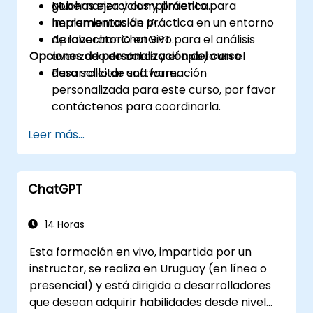
gobernanza y cumplimiento para
Muchas ejercicios y práctica.
herramientas de IA.
Implementación práctica en un entorno
Aprovechar ChatGPT para el análisis
de laboratorio en vivo.
Opciones de personalización del curso
avanzado de datos y el apoyo en el
desarrollo de software.
Para solicitar una formación
personalizada para este curso, por favor
contáctenos para coordinarla.
Leer más...
ChatGPT
14 Horas
Esta formación en vivo, impartida por un
instructor, se realiza en Uruguay (en línea o
presencial) y está dirigida a desarrolladores
que desean adquirir habilidades desde nivel