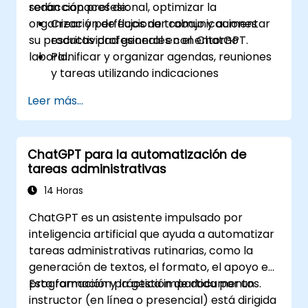
redacción profesional, optimizar la
serán capaces de:
organización de flujos de trabajo y aumentar
Crear y perfeccionar comunicaciones
su productividad general en el entorno
escritas profesionales con ChatGPT.
laboral.
Planificar y organizar agendas, reuniones
y tareas utilizando indicaciones
generadas por IA.
Leer más...
Generar y analizar contenido
administrativo, como informes y
resúmenes.
ChatGPT para la automatización de
Integrar ChatGPT con herramientas de
tareas administrativas
productividad y automatizar flujos de
trabajo rutinarios.
14 Horas
ChatGPT es un asistente impulsado por
inteligencia artificial que ayuda a automatizar
tareas administrativas rutinarias, como la
generación de textos, el formato, el apoyo en
programación y la gestión de documentos.
Esta formación práctica impartida por un
instructor (en línea o presencial) está dirigida