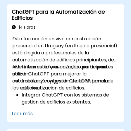
ChatGPT para la Automatización de
Edificios
14 Horas
Esta formación en vivo con instrucción
presencial en Uruguay (en línea o presencial)
está dirigida a profesionales de la
automatización de edificios principiantes, de
nivel intermedio y avanzados que desean
Al finalizar esta formación, los participantes
utilizar ChatGPT para mejorar la
podrán:
automatización y gestión de los sistemas de
Instalar y configurar ChatGPT para la
los edificios.
automatización de edificios.
Integrar ChatGPT con los sistemas de
gestión de edificios existentes.
Automatizar el control de iluminación,
Leer más...
climatización (HVAC) y sistemas de
seguridad contra incendios mediante
ChatGPT.