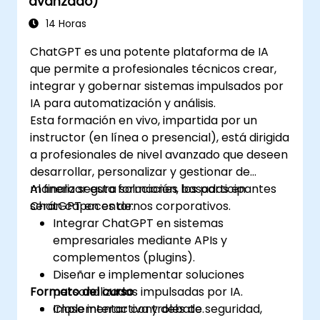
avanzado)
para mejorar sus aplicaciones.
Personalizar y afinar ChatGPT para
14 Horas
aplicaciones específicas.
ChatGPT es una potente plataforma de IA
que permite a profesionales técnicos crear,
integrar y gobernar sistemas impulsados por
IA para automatización y análisis.
Esta formación en vivo, impartida por un
instructor (en línea o presencial), está dirigida
a profesionales de nivel avanzado que deseen
desarrollar, personalizar y gestionar de
manera segura soluciones basadas en
Al finalizar esta formación, los participantes
ChatGPT en entornos corporativos.
serán capaces de:
Integrar ChatGPT en sistemas
empresariales mediante APIs y
complementos (plugins).
Diseñar e implementar soluciones
Formato del curso
personalizadas impulsadas por IA.
Implementar controles de seguridad,
Clase interactiva y debate.