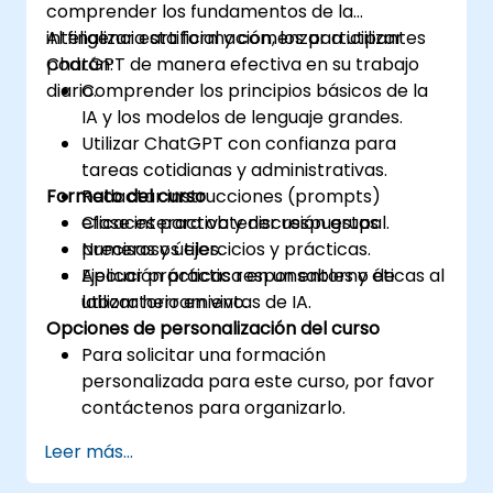
comprender los fundamentos de la
inteligencia artificial y comenzar a utilizar
Al finalizar esta formación, los participantes
ChatGPT de manera efectiva en su trabajo
podrán:
diario.
Comprender los principios básicos de la
IA y los modelos de lenguaje grandes.
Utilizar ChatGPT con confianza para
tareas cotidianas y administrativas.
Formato del curso
Redactar instrucciones (prompts)
eficaces para obtener respuestas
Clase interactiva y discusión grupal.
precisas y útiles.
Numerosos ejercicios y prácticas.
Aplicar prácticas responsables y éticas al
Ejecución práctica en un entorno de
utilizar herramientas de IA.
laboratorio en vivo.
Opciones de personalización del curso
Para solicitar una formación
personalizada para este curso, por favor
contáctenos para organizarlo.
Leer más...