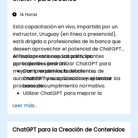
decisiones mediante el uso de ChatGPT
en el flujo de trabajo del riesgo crediticio.
14 Horas
Identificar las mejores prácticas para
Esta capacitación en vivo, impartida por un
integrar ChatGPT en las estrategias de
instructor, Uruguay (en línea o presencial),
gestión de riesgos.
está dirigida a profesionales de la banca que
deseen aprovechar el potencial de ChatGPT
en sus operaciones. Los participantes
Al finalizar esta capacitación, los
aprenderán cómo utilizar ChatGPT para
participantes podrán:
mejorar la experiencia del cliente,
Comprender los fundamentos de
automatizar tareas rutinarias y optimizar los
ChatGPT y su aplicación en el sector
procesos de cumplimiento normativo.
bancario.
Utilizar ChatGPT para mejorar la
interacción con los clientes y
Leer más...
proporcionar asesoramiento financiero
personalizado.
Automatizar tareas bancarias rutinarias
ChatGPT para la Creación de Contenidos
mediante el uso de ChatGPT.
Implementar ChatGPT para gestionar el