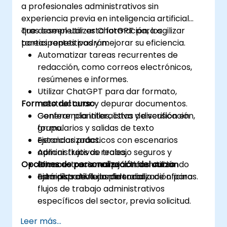
a profesionales administrativos sin
experiencia previa en inteligencia artificial
que deseen utilizar ChatGPT para agilizar
Tras completar esta formación, los
tareas repetitivas y mejorar su eficiencia.
participantes podrán:
Automatizar tareas recurrentes de
redacción, como correos electrónicos,
resúmenes e informes.
Utilizar ChatGPT para dar formato,
Formato del curso
reestructurar y depurar documentos.
Generar plantillas, listas de verificación,
Conferencia interactiva y discusión en
formularios y salidas de texto
grupo.
estandarizadas.
Ejercicios prácticos con escenarios
Aplicar flujos de trabajo seguros y
administrativos reales.
Opciones de personalización del curso
eficaces para manejar información
Demonstraciones prácticas utilizando
administrativa confidencial.
ejemplos de flujos de trabajo de oficinas.
Está disponible la personalización para
flujos de trabajo administrativos
específicos del sector, previa solicitud.
Leer más...