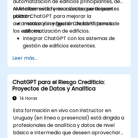
automatización de edificios principiantes, de
nivel intermedio y avanzados que desean
Al finalizar esta formación, los participantes
utilizar ChatGPT para mejorar la
podrán:
automatización y gestión de los sistemas de
Instalar y configurar ChatGPT para la
los edificios.
automatización de edificios.
Integrar ChatGPT con los sistemas de
gestión de edificios existentes.
Automatizar el control de iluminación,
Leer más...
climatización (HVAC) y sistemas de
seguridad contra incendios mediante
ChatGPT.
ChatGPT para el Riesgo Crediticio:
Desarrollar e implementar scripts de
Proyectos de Datos y Analítica
automatización personalizados.
Supervisar y gestionar los sistemas del
14 Horas
edificio utilizando información basada en
Esta formación en vivo con instructor en
inteligencia artificial (IA).
Uruguay (en línea o presencial) está dirigida a
profesionales de analítica y datos de nivel
básico e intermedio que deseen aprovechar