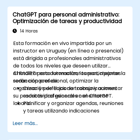
ChatGPT para personal administrativo:
Optimización de tareas y productividad
14 Horas
Esta formación en vivo impartida por un
instructor en Uruguay (en línea o presencial)
está dirigida a profesionales administrativos
de todos los niveles que deseen utilizar
ChatGPT para automatizar tareas, mejorar la
Al finalizar esta formación, los participantes
redacción profesional, optimizar la
serán capaces de:
organización de flujos de trabajo y aumentar
Crear y perfeccionar comunicaciones
su productividad general en el entorno
escritas profesionales con ChatGPT.
laboral.
Planificar y organizar agendas, reuniones
y tareas utilizando indicaciones
generadas por IA.
Leer más...
Generar y analizar contenido
administrativo, como informes y