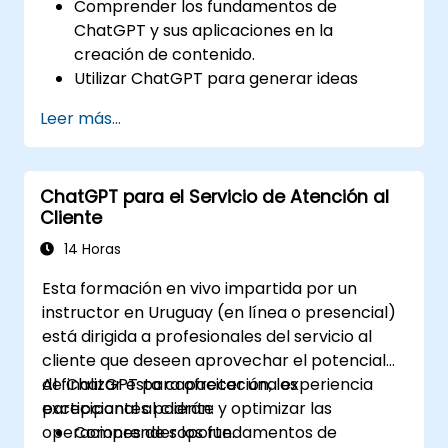
Comprender los fundamentos de
ChatGPT y sus aplicaciones en la
creación de contenido.
Utilizar ChatGPT para generar ideas
creativas y superar el bloqueo del
Leer más...
escritor.
Mejorar la calidad y la relevancia del
contenido con la asistencia de ChatGPT.
ChatGPT para el Servicio de Atención al
Aplicar las mejores prácticas para utilizar
Cliente
ChatGPT en los flujos de trabajo de
creación de contenido.
14 Horas
Esta formación en vivo impartida por un
instructor en Uruguay (en línea o presencial)
está dirigida a profesionales del servicio al
cliente que deseen aprovechar el potencial
de ChatGPT para ofrecer una experiencia
Al finalizar esta capacitación, los
excepcional al cliente y optimizar las
participantes podrán:
operaciones de soporte.
Comprender los fundamentos de