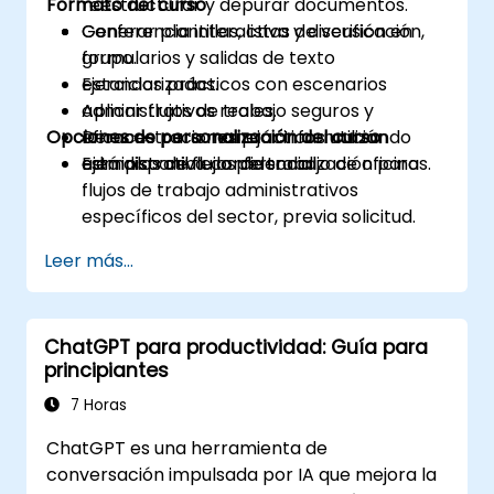
Formato del curso
reestructurar y depurar documentos.
Generar plantillas, listas de verificación,
Conferencia interactiva y discusión en
formularios y salidas de texto
grupo.
estandarizadas.
Ejercicios prácticos con escenarios
Aplicar flujos de trabajo seguros y
administrativos reales.
Opciones de personalización del curso
eficaces para manejar información
Demonstraciones prácticas utilizando
administrativa confidencial.
ejemplos de flujos de trabajo de oficinas.
Está disponible la personalización para
flujos de trabajo administrativos
específicos del sector, previa solicitud.
Leer más...
ChatGPT para productividad: Guía para
principiantes
7 Horas
ChatGPT es una herramienta de
conversación impulsada por IA que mejora la