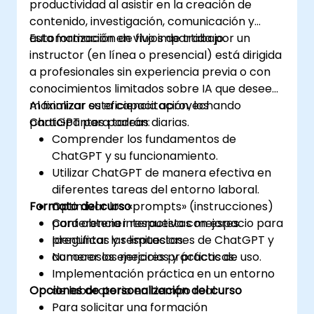
productividad al asistir en la creación de
contenido, investigación, comunicación y
automatización de flujos de trabajo.
Esta formación en vivo impartida por un
instructor (en línea o presencial) está dirigida
a profesionales sin experiencia previa o con
conocimientos limitados sobre IA que deseen
maximizar su eficiencia aprovechando
Al finalizar esta capacitación, los
ChatGPT para tareas diarias.
participantes podrán:
Comprender los fundamentos de
ChatGPT y su funcionamiento.
Utilizar ChatGPT de manera efectiva en
diferentes tareas del entorno laboral.
Formato del curso
Optimizar los «prompts» (instrucciones)
para obtener respuestas mejores.
Conferencia interactiva con espacio para
Identificar las limitaciones de ChatGPT y
preguntas y respuestas.
conocer las mejores prácticas de uso.
Numerosos ejercicios y prácticas.
Implementación práctica en un entorno
Opciones de personalización del curso
de laboratorio en tiempo real.
Para solicitar una formación