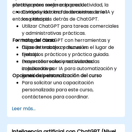
efectiva para mejorar la productividad, la
participantes serán capaces de:
creatividad y la toma de decisiones en el
Comprender los fundamentos de la IA y
entorno laboral.
los principios detrás de ChatGPT.
Utilizar ChatGPT para tareas comerciales
y administrativas prácticas.
Formato del curso
Integrar ChatGPT con herramientas y
flujos de trabajo comunes en el lugar de
Clase interactiva y discusión.
trabajo.
Ejercicios prácticos y práctica guiada.
Desarrollar soluciones avanzadas
Proyectos reales y actividades
impulsadas por IA para automatización y
colaborativas.
Opciones de personalización del curso
gestión de datos.
Para solicitar una capacitación
personalizada para este curso,
contáctenos para coordinar.
Leer más...
Inteligencia artificial con ChatGPT (Nivel