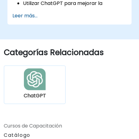
Utilizar ChatGPT para mejorar la
enseñanza y el diseño instruccional.
Leer más...
Aprovechar ChatGPT para crear
experiencias de aprendizaje
personalizadas.
Automatizar tareas administrativas con
ChatGPT.
Categorías Relacionadas
Crear modelos personalizados de
ChatGPT para casos de uso educativos y
de capacitación específicos.
ChatGPT
Cursos de Capacitación
Catálogo