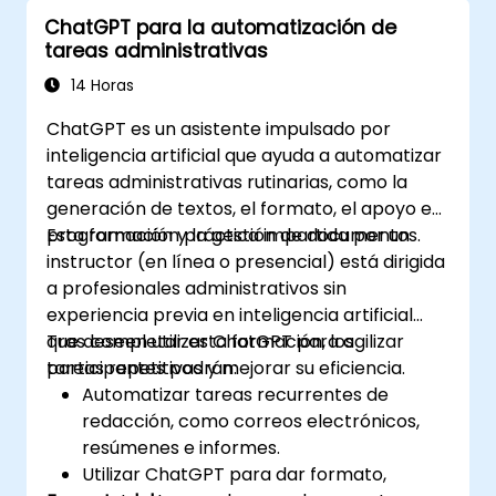
resúmenes.
ChatGPT para la automatización de
Integrar ChatGPT con herramientas de
tareas administrativas
productividad y automatizar flujos de
trabajo rutinarios.
14 Horas
ChatGPT es un asistente impulsado por
inteligencia artificial que ayuda a automatizar
tareas administrativas rutinarias, como la
generación de textos, el formato, el apoyo en
programación y la gestión de documentos.
Esta formación práctica impartida por un
instructor (en línea o presencial) está dirigida
a profesionales administrativos sin
experiencia previa en inteligencia artificial
que deseen utilizar ChatGPT para agilizar
Tras completar esta formación, los
tareas repetitivas y mejorar su eficiencia.
participantes podrán:
Automatizar tareas recurrentes de
redacción, como correos electrónicos,
resúmenes e informes.
Utilizar ChatGPT para dar formato,