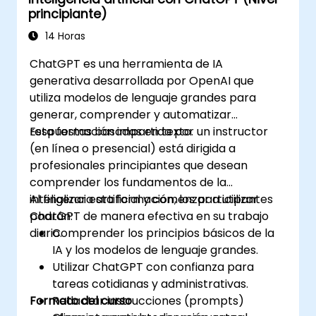
principiante)
14 Horas
ChatGPT es una herramienta de IA
generativa desarrollada por OpenAI que
utiliza modelos de lenguaje grandes para
generar, comprender y automatizar
respuestas basadas en texto.
Esta formación impartida por un instructor
(en línea o presencial) está dirigida a
profesionales principiantes que desean
comprender los fundamentos de la
inteligencia artificial y comenzar a utilizar
Al finalizar esta formación, los participantes
ChatGPT de manera efectiva en su trabajo
podrán:
diario.
Comprender los principios básicos de la
IA y los modelos de lenguaje grandes.
Utilizar ChatGPT con confianza para
tareas cotidianas y administrativas.
Formato del curso
Redactar instrucciones (prompts)