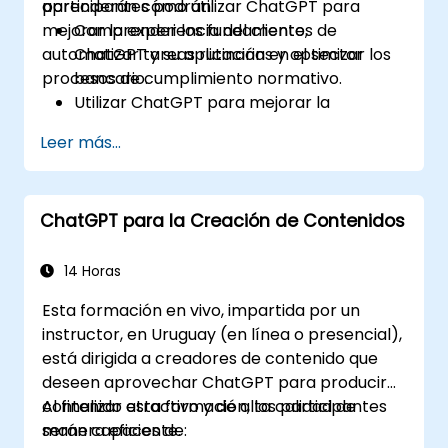
aprenderán cómo utilizar ChatGPT para
participantes podrán:
mejorar la experiencia del cliente,
Comprender los fundamentos de
automatizar tareas rutinarias y optimizar los
ChatGPT y su aplicación en el sector
procesos de cumplimiento normativo.
bancario.
Utilizar ChatGPT para mejorar la
interacción con los clientes y
Leer más...
proporcionar asesoramiento financiero
personalizado.
Automatizar tareas bancarias rutinarias
ChatGPT para la Creación de Contenidos
mediante el uso de ChatGPT.
Implementar ChatGPT para gestionar el
cumplimiento normativo y la gestión de
14 Horas
riesgos en las operaciones bancarias.
Esta formación en vivo, impartida por un
instructor, en Uruguay (en línea o presencial),
está dirigida a creadores de contenido que
deseen aprovechar ChatGPT para producir
contenido atractivo y de alta calidad de
Al finalizar esta formación, los participantes
manera eficiente.
serán capaces de: