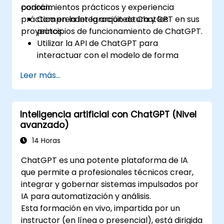
conocimientos prácticos y experiencia
podrán:
práctica en la integración de ChatGPT en sus
Comprender la arquitectura y los
proyectos.
principios de funcionamiento de ChatGPT.
Utilizar la API de ChatGPT para
interactuar con el modelo de forma
programática.
Leer más...
Desarrollar agentes conversacionales y
chatbots utilizando ChatGPT.
Explorar las nuevas características y
Inteligencia artificial con ChatGPT (Nivel
funcionalidades ofrecidas por GPT-4
avanzado)
para mejorar sus aplicaciones.
Personalizar y afinar ChatGPT para
14 Horas
aplicaciones específicas.
ChatGPT es una potente plataforma de IA
que permite a profesionales técnicos crear,
integrar y gobernar sistemas impulsados por
IA para automatización y análisis.
Esta formación en vivo, impartida por un
instructor (en línea o presencial), está dirigida