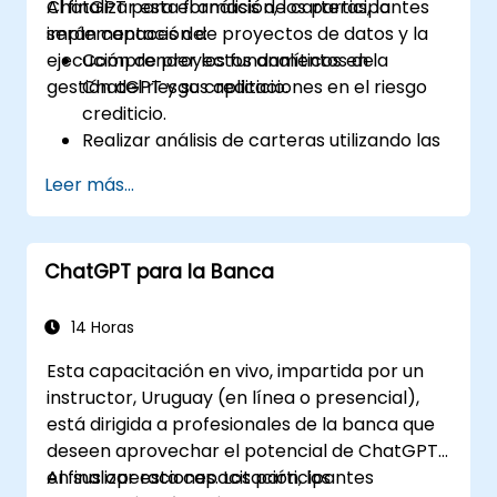
ChatGPT para el análisis de carteras, la
Al finalizar esta formación, los participantes
implementación de proyectos de datos y la
serán capaces de:
ejecución de proyectos analíticos en la
Comprender los fundamentos de
gestión del riesgo crediticio.
ChatGPT y sus aplicaciones en el riesgo
crediticio.
Realizar análisis de carteras utilizando las
capacidades de lenguaje natural de
Leer más...
ChatGPT.
Implementar proyectos de datos y
analítica con la asistencia de ChatGPT.
ChatGPT para la Banca
Optimizar los procesos de toma de
decisiones mediante el uso de ChatGPT
en el flujo de trabajo del riesgo crediticio.
14 Horas
Identificar las mejores prácticas para
Esta capacitación en vivo, impartida por un
integrar ChatGPT en las estrategias de
instructor, Uruguay (en línea o presencial),
gestión de riesgos.
está dirigida a profesionales de la banca que
deseen aprovechar el potencial de ChatGPT
en sus operaciones. Los participantes
Al finalizar esta capacitación, los