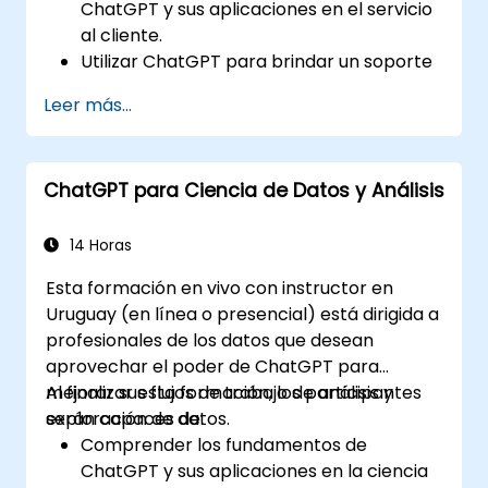
ChatGPT y sus aplicaciones en el servicio
al cliente.
Utilizar ChatGPT para brindar un soporte
al cliente personalizado y eficiente.
Leer más...
Desarrollar chatbots automatizados
impulsados por ChatGPT que atiendan las
consultas de los clientes.
ChatGPT para Ciencia de Datos y Análisis
Implementar buenas prácticas para
aprovechar ChatGPT en escenarios de
servicio al cliente.
14 Horas
Esta formación en vivo con instructor en
Uruguay (en línea o presencial) está dirigida a
profesionales de los datos que desean
aprovechar el poder de ChatGPT para
mejorar sus flujos de trabajo de análisis y
Al finalizar esta formación, los participantes
exploración de datos.
serán capaces de:
Comprender los fundamentos de
ChatGPT y sus aplicaciones en la ciencia