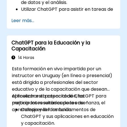
de datos y el análisis.
Utilizar ChatGPT para asistir en tareas de
exploración y análisis de datos.
Leer más...
Aprovechar ChatGPT para generar
insights y apoyar los procesos de toma
de decisiones.
ChatGPT para la Educación y la
Implementar buenas prácticas para
Capacitación
integrar ChatGPT en los flujos de trabajo
de ciencia de datos.
14 Horas
Esta formación en vivo impartida por un
instructor en Uruguay (en línea o presencial)
está dirigida a profesionales del sector
educativo y de la capacitación que desean
aprovechar el potencial de ChatGPT para
Al finalizar esta capacitación, los
mejorar los resultados de la enseñanza, el
participantes serán capaces de:
aprendizaje y la formación.
Comprender los fundamentos de
ChatGPT y sus aplicaciones en educación
y capacitación.