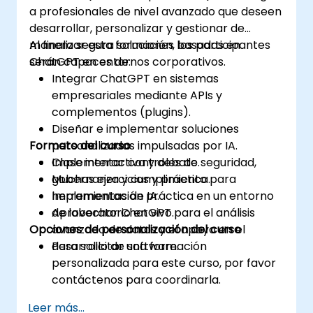
a profesionales de nivel avanzado que deseen
desarrollar, personalizar y gestionar de
manera segura soluciones basadas en
Al finalizar esta formación, los participantes
ChatGPT en entornos corporativos.
serán capaces de:
Integrar ChatGPT en sistemas
empresariales mediante APIs y
complementos (plugins).
Diseñar e implementar soluciones
Formato del curso
personalizadas impulsadas por IA.
Implementar controles de seguridad,
Clase interactiva y debate.
gobernanza y cumplimiento para
Muchas ejercicios y práctica.
herramientas de IA.
Implementación práctica en un entorno
Aprovechar ChatGPT para el análisis
de laboratorio en vivo.
Opciones de personalización del curso
avanzado de datos y el apoyo en el
desarrollo de software.
Para solicitar una formación
personalizada para este curso, por favor
contáctenos para coordinarla.
Leer más...