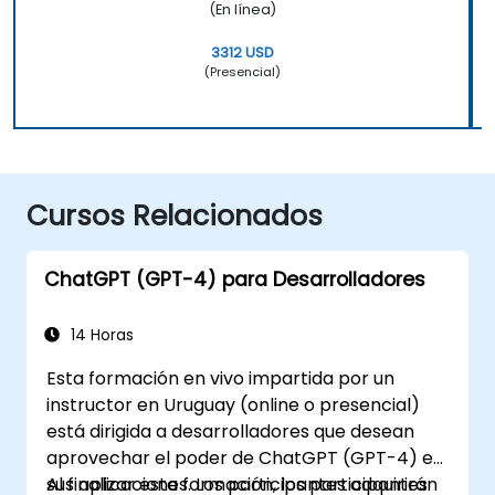
(En línea)
3312 USD
(Presencial)
Cursos Relacionados
ChatGPT (GPT-4) para Desarrolladores
14 Horas
Esta formación en vivo impartida por un
instructor en Uruguay (online o presencial)
está dirigida a desarrolladores que desean
aprovechar el poder de ChatGPT (GPT-4) en
sus aplicaciones. Los participantes adquirirán
Al finalizar esta formación, los participantes