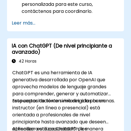
personalizada para este curso,
contáctenos para coordinarlo.
Leer más...
IA con ChatGPT (De nivel principiante a
avanzado)
42 Horas
ChatGPT es una herramienta de IA
generativa desarrollada por OpenAI que
aprovecha modelos de lenguaje grandes
para comprender, generar y automatizar
respuestas de texto similares a las humanas.
Esta capacitación en vivo dirigida por un
instructor (en línea o presencial) está
orientada a profesionales de nivel
principiante hasta avanzado que deseen
aprender a utilizar ChatGPT de manera
Al finalizar esta capacitación, los