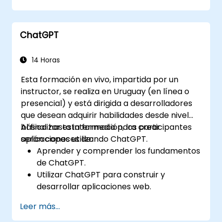
ChatGPT
14 Horas
Esta formación en vivo, impartida por un
instructor, se realiza en Uruguay (en línea o
presencial) y está dirigida a desarrolladores
que desean adquirir habilidades desde nivel
básico hasta intermedio para crear
Al finalizar esta formación, los participantes
aplicaciones utilizando ChatGPT.
serán capaces de:
Aprender y comprender los fundamentos
de ChatGPT.
Utilizar ChatGPT para construir y
desarrollar aplicaciones web.
Conocer las mejores prácticas y casos de
Leer más...
uso reales de ChatGPT.