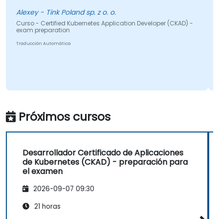
Alexey - Tink Poland sp. z o. o.
urso - Certified Kubernetes Application Developer (CKAD) -
Curso -
xam preparation
exam p
aducción Automática
Traducci
Próximos cursos
Desarrollador Certificado de Aplicaciones
de Kubernetes (CKAD) - preparación para
el examen
2026-09-07 09:30
21 horas