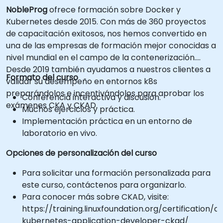
NobleProg
ofrece formación sobre Docker y
Kubernetes desde 2015. Con más de 360 proyectos
de capacitación exitosos, nos hemos convertido en
una de las empresas de formación mejor conocidas a
nivel mundial en el campo de la contenerización.
Desde 2019 también ayudamos a nuestros clientes a
Formato del curso
validar su desempeño en entornos k8s
preparándolos e incentivándolos para aprobar los
Conferencia interactiva y discusión.
exámenes CKA y CKAD.
Muchos ejercicios y práctica.
Implementación práctica en un entorno de
laboratorio en vivo.
Opciones de personalización del curso
Para solicitar una formación personalizada para
este curso, contáctenos para organizarlo.
Para conocer más sobre CKAD, visite:
https://training.linuxfoundation.org/certification/ce
kubernetes-application-developer-ckad/