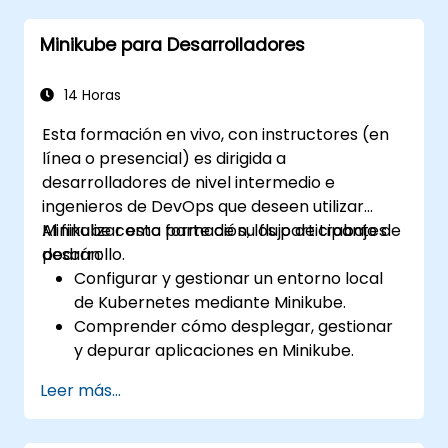
Configurar soluciones de
Minikube para Desarrolladores
almacenamiento persistente y redes
para Kubernetes.
Utilizar Minikube para desarrollar, probar
14 Horas
y depurar aplicaciones.
Esta formación en vivo, con instructores (en
línea o presencial) es dirigida a
desarrolladores de nivel intermedio e
ingenieros de DevOps que deseen utilizar
Minikube como parte de su flujo de trabajo de
Al finalizar esta formación, los participantes
desarrollo.
podrán:
Configurar y gestionar un entorno local
de Kubernetes mediante Minikube.
Comprender cómo desplegar, gestionar
y depurar aplicaciones en Minikube.
Integrar Minikube en sus canales de
Leer más...
integración continua y despliegue
continuo.
Optimizar su proceso de desarrollo