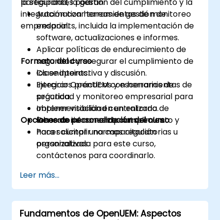
la seguridad, la gestión del cumplimiento y la
participantes podrán:
integración con herramientas de monitoreo
Automatizar tareas de gestión de
empresarial.
endpoints, incluida la implementación de
software, actualizaciones e informes.
Aplicar políticas de endurecimiento de
Formato del curso
seguridad y asegurar el cumplimiento de
los endpoints.
Clase interactiva y discusión.
Integrar OpenUEM con herramientas de
Ejercicios prácticos y escenarios de
seguridad y monitoreo empresarial para
práctica.
obtener visibilidad centralizada.
Implementación en un entorno de
Opciones de personalización del curso
Generar informes de cumplimiento y
laboratorio con endpoints reales.
hacer cumplir normas regulatorias u
Para solicitar una capacitación
organizativas.
personalizada para este curso,
contáctenos para coordinarlo.
Leer más...
Fundamentos de OpenUEM: Aspectos