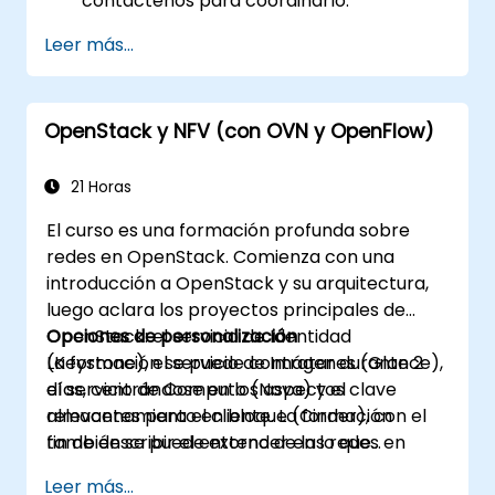
contáctenos para coordinarlo.
Leer más...
OpenStack y NFV (con OVN y OpenFlow)
21 Horas
El curso es una formación profunda sobre
redes en OpenStack. Comienza con una
introducción a OpenStack y su arquitectura,
luego aclara los proyectos principales de
OpenStack: el servicio de Identidad
Opciones de personalización
(Keystone), el servicio de Imágenes (Glance),
La formación se puede contratar durante 2
el servicio de Computo (Nova) y el
días, centrándose en los aspectos clave
almacenamiento en bloque (Cinder), con el
relevantes para el cliente. La formación
fin de describir el entorno de las redes en
también se puede extender en lo que
OpenStack y centrarse principalmente en el
respecta a temas administrativos, de diseño,
Leer más...