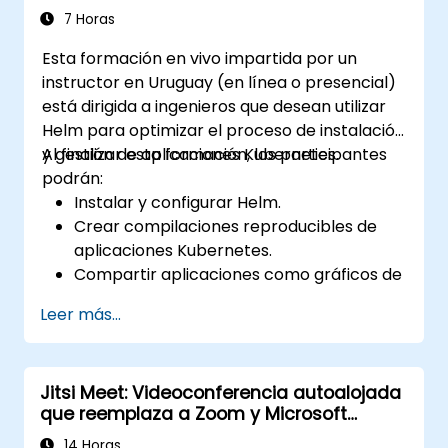
7 Horas
Esta formación en vivo impartida por un
instructor en Uruguay (en línea o presencial)
está dirigida a ingenieros que desean utilizar
Helm para optimizar el proceso de instalación
y gestión de aplicaciones Kubernetes.
Al finalizar esta formación, los participantes
podrán:
Instalar y configurar Helm.
Crear compilaciones reproducibles de
aplicaciones Kubernetes.
Compartir aplicaciones como gráficos de
Helm (Helm charts).
Leer más...
Ejecutar aplicaciones de terceros
guardadas como gráficos de Helm.
Gestionar lanzamientos de paquetes
Jitsi Meet: Videoconferencia autoalojada
Helm.
que reemplaza a Zoom y Microsoft
Teams
14 Horas