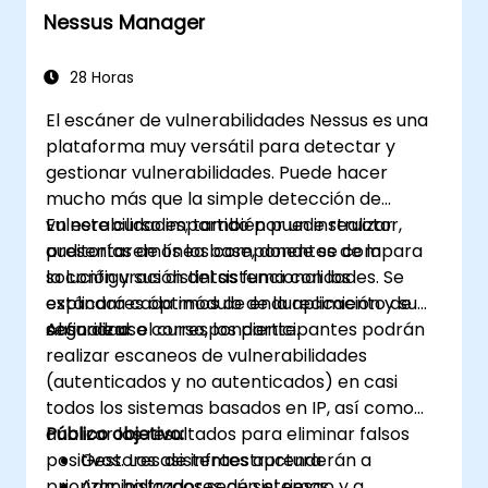
Nessus Manager
aprovechando las funciones avanzadas
de Minikube.
Aplicar las mejores prácticas para el
28 Horas
desarrollo local con Kubernetes.
El escáner de vulnerabilidades Nessus es una
plataforma muy versátil para detectar y
gestionar vulnerabilidades. Puede hacer
mucho más que la simple detección de
vulnerabilidades; también puede realizar
En este curso impartido por un instructor,
auditorías de línea base, donde se compara
presentaremos los componentes de la
la configuración del sistema con los
solución y sus distintas funcionalidades. Se
estándares óptimos de endurecimiento de
explicará cada módulo de la aplicación y su
seguridad.
caso de uso correspondiente.
Al finalizar el curso, los participantes podrán
realizar escaneos de vulnerabilidades
(autenticados y no autenticados) en casi
todos los sistemas basados en IP, así como
analizar los resultados para eliminar falsos
Público objetivo:
positivos. Los asistentes aprenderán a
Gestores de infraestructura
priorizar hallazgos según el riesgo y a
Administradores de sistemas