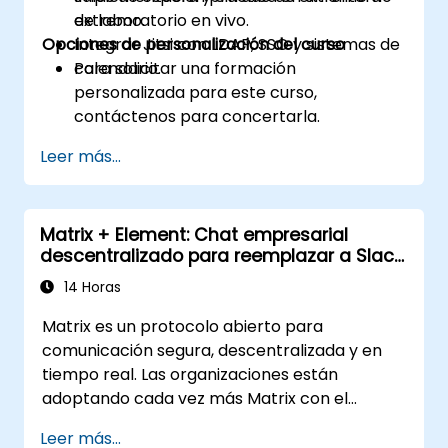
extremo.
de laboratorio en vivo.
Opciones de personalización del curso
Integrar Jitsi con LDAP, SSO y sistemas de
calendario.
Para solicitar una formación
personalizada para este curso,
contáctenos para concertarla.
Leer más...
Matrix + Element: Chat empresarial
descentralizado para reemplazar a Slack
y Teams
14 Horas
Matrix es un protocolo abierto para
comunicación segura, descentralizada y en
tiempo real. Las organizaciones están
adoptando cada vez más Matrix con el
cliente Element como alternativa a Slack y
Leer más...
Microsoft Teams para mantener el cifrado de