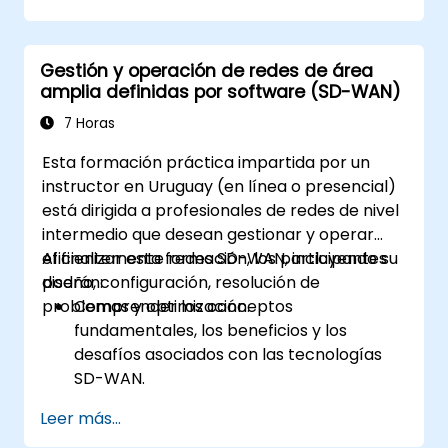
proyecto de Networking (Neutron). Se
de red y/o de solución de problemas
describe la infraestructura de red virtual
concernientes a implementaciones de
basada en el proyecto Open Virtual Network,
OpenStack. Es posible describir otras
Gestión y operación de redes de área
Open vSwitch y OpenFlow. El objetivo del
soluciones SDN subyacentes como Linux
amplia definidas por software (SD-WAN)
curso es comprender las operaciones
Bridge u OvS.
básicas y la arquitectura de OpenStack, así
7 Horas
como familiarizar a los participantes con
Esta formación práctica impartida por un
diversas tecnologías de redes subyacentes
instructor en Uruguay (en línea o presencial)
en OpenStack, ampliando la información
está dirigida a profesionales de redes de nivel
sobre OVN y sus flujos, recursos y
intermedio que desean gestionar y operar
herramientas.
eficientemente redes SD-WAN, incluyendo su
Al finalizar esta formación, los participantes
diseño, configuración, resolución de
podrán:
problemas y optimización.
Comprender los conceptos
fundamentales, los beneficios y los
desafíos asociados con las tecnologías
SD-WAN.
Diseñar una arquitectura SD-WAN
Leer más...
adaptada a las necesidades de la