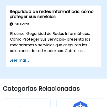
organización e implementar soluciones
SD-WAN de manera efectiva.
Seguridad de redes informáticas: cómo
Implementar y gestionar funciones de
proteger sus servicios
seguridad dentro de una red SD-WAN.
Monitorear, gestionar y resolver
28 Horas
problemas en entornos SD-WAN.
El curso «Seguridad de Redes Informáticas:
Cómo Proteger Sus Servicios» presenta los
mecanismos y servicios que aseguran las
soluciones de red modernas. Cubre los
fundamentos para garantizar la
Leer más...
confidencialidad e integridad de los datos, el
uso de cifrado, certificados e infraestructura
de clave pública (PKI), y el almacenamiento
seguro de contraseñas. El curso también
aborda los protocolos y servicios de
Categorías Relacionadas
seguridad en redes, sistemas de seguridad,
protección de redes inalámbricas,
interconexión de sedes corporativas, y