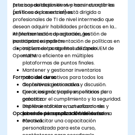
precisos de dispositivos y hacer cumplir las
Esta capacitación en vivo con instructores
políticas de los extremos.
(en línea o presencial) está dirigida a
profesionales de TI de nivel intermedio que
desean adquirir habilidades prácticas en la
implementación de agentes, gestión de
Al finalizar esta capacitación, los
inventarios e implementación de políticas en
participantes podrán:
dispositivos de punto final utilizando
Implementar agentes de OpenUEM de
OpenUEM.
manera eficiente en múltiples
plataformas de puntos finales.
Mantener y gestionar inventarios
Formato del curso
precisos de activos para todos los
dispositivos gestionados.
Conferencia interactiva y discusión.
Crear, asignar y aplicar políticas para
Ejercicios prácticos y escenarios de
garantizar el cumplimiento y la seguridad.
práctica.
Distribuir software, actualizaciones y
Implementación en un entorno de
Opciones de personalización del curso
parches a los puntos finales de forma
laboratorio con puntos finales reales.
efectiva.
Para solicitar una capacitación
personalizada para este curso,