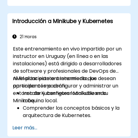
extremo a extremo, la residencia de datos
on-premise y la federación con socios
Introducción a Minikube y Kubernetes
externos de confianza.
21 Horas
Este entrenamiento en vivo impartido por un
instructor en Uruguay (en línea o en las
instalaciones) está dirigido a desarrolladores
de software y profesionales de DevOps de
nivel principiante a intermedio que desean
Al finalizar este entrenamiento, los
aprender cómo configurar y administrar un
participantes podrán:
entorno de Kubernetes local utilizando
Instalar y configurar Minikube en su
Minikube.
máquina local.
Comprender los conceptos básicos y la
arquitectura de Kubernetes.
Desplegar y administrar contenedores
Leer más...
utilizando kubectl y el panel de control de
Minikube.