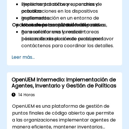
Implementar software, parches y
Ejercicios prácticos y escenarios de
actualizaciones en los dispositivos
práctica.
gestionados.
Implementación en un entorno de
Opciones de personalización del curso
Monitorear la salud de los dispositivos,
laboratorio con puntos finales reales.
generar informes y realizar tareas
Para solicitar una formación
básicas de resolución de problemas.
personalizada para este curso, por favor
contáctenos para coordinar los detalles.
Leer más...
OpenUEM Intermedio: Implementación de
Agentes, Inventario y Gestión de Políticas
14 Horas
OpenUEM es una plataforma de gestión de
puntos finales de código abierto que permite
a las organizaciones implementar agentes de
manera eficiente, mantener inventarios