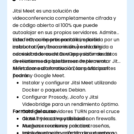
Jitsi Meet es una solución de
videoconferencia completamente cifrada y
de código abierto al 100% que puede
autoalojar en sus propios servidores. Admite
video HD, compartir pantalla, edición
Esta formación presencial e impartida por un
colaborativa y transmisión en vivo sin
instructor (en línea o in situ) está dirigida a
necesidad de cuentas ni exposición de datos
administradores de DevOps y sistemas de
de reuniones a plataformas de terceros.
nivel intermedio que deseen implementar Jitsi
Meet como alternativa a Zoom, Microsoft
Al finalizar esta formación, los participantes
Teams y Google Meet.
podrán:
Instalar y configurar Jitsi Meet utilizando
Docker o paquetes Debian.
Configurar Prosody, Jicofo y Jitsi
Videobridge para un rendimiento óptimo.
Formato del curso
Configurar servidores TURN para el cruce
de NAT y la compatibilidad con firewalls.
Clase interactiva y discusión.
Asegurar reuniones con contraseñas,
Muchas exercises y práctica.
salas de espera y cifrado de extremo a
Implementación práctica en un entorno