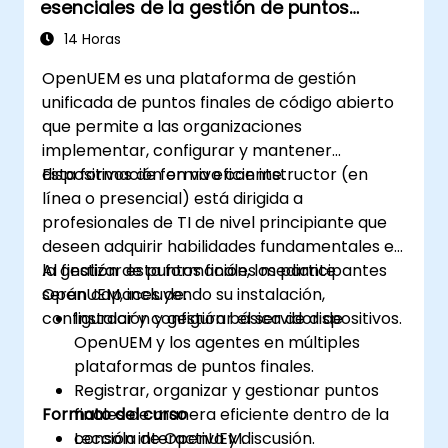
esenciales de la gestión de puntos
finales
14 Horas
OpenUEM es una plataforma de gestión
unificada de puntos finales de código abierto
que permite a las organizaciones
implementar, configurar y mantener
dispositivos de forma eficiente.
Esta formación en vivo con instructor (en
línea o presencial) está dirigida a
profesionales de TI de nivel principiante que
deseen adquirir habilidades fundamentales en
la gestión de puntos finales mediante
Al finalizar esta formación, los participantes
OpenUEM, incluyendo su instalación,
serán capaces de:
configuración y gestión básica de dispositivos.
Instalar y configurar el servidor de
OpenUEM y los agentes en múltiples
plataformas de puntos finales.
Registrar, organizar y gestionar puntos
Formato del curso
finales de manera eficiente dentro de la
consola de OpenUEM.
Lección interactiva y discusión.