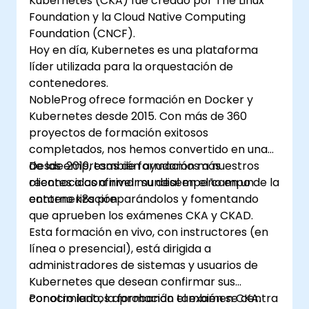
Kubernetes (CKA) fue creado por The Linux
Foundation y la Cloud Native Computing
Foundation (CNCF).
Hoy en día, Kubernetes es una plataforma
líder utilizada para la orquestación de
contenedores.
NobleProg ofrece formación en Docker y
Kubernetes desde 2015. Con más de 360
proyectos de formación exitosos
completados, nos hemos convertido en una
de las empresas de formación más
Desde 2019, también ayudamos a nuestros
reconocidas a nivel mundial en el campo de la
clientes a confirmar su desempeño en un
contenerización.
entorno k8s preparándolos y fomentando
que aprueben los exámenes CKA y CKAD.
Esta formación en vivo, con instructores (en
línea o presencial), está dirigida a
administradores de sistemas y usuarios de
Kubernetes que desean confirmar sus
conocimientos aprobando el examen CKA.
Por otro lado, la formación también se centra