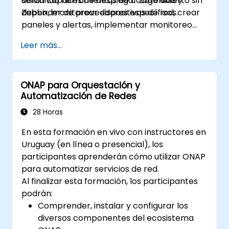
utilizando herramientas de código abierto sin
serán capaces de desplegar LibreNMS y
depender de proveedores específicos.
Zabbix, monitorear dispositivos de red, crear
paneles y alertas, implementar monitoreo
distribuido e integrar con sistemas externos.
Leer más...
ONAP para Orquestación y
Automatización de Redes
28 Horas
En esta formación en vivo con instructores en
Uruguay (en línea o presencial), los
participantes aprenderán cómo utilizar ONAP
para automatizar servicios de red.
Al finalizar esta formación, los participantes
podrán:
Comprender, instalar y configurar los
diversos componentes del ecosistema