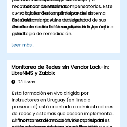
recomendar controles compensatorios. Este
Auditors de sistemas
curso ayudará a los participantes a
Oficiales de cumplimiento del sistema
determinar la postura de seguridad de sus
Formato:
Gestores de vulnerabilidades
sistemas mediante Nessus y decidir la mejor
Combina clases teóricas, discusión y práctica
Gestores de ciberseguridad
estrategia de remediación.
guiada.
Leer más...
Monitoreo de Redes sin Vendor Lock-in:
LibreNMS y Zabbix
28 Horas
Esta formación en vivo dirigida por
instructores en Uruguay (en línea o
presencial) está orientada a administradores
de redes y sistemas que desean implementar
un monitoreo de red de nivel empresarial
Al finalizar esta formación, los participantes