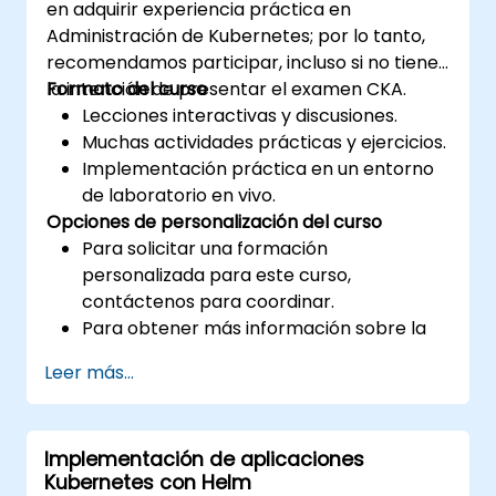
en adquirir experiencia práctica en
Administración de Kubernetes; por lo tanto,
recomendamos participar, incluso si no tiene
la intención de presentar el examen CKA.
Formato del curso
Lecciones interactivas y discusiones.
Muchas actividades prácticas y ejercicios.
Implementación práctica en un entorno
de laboratorio en vivo.
Opciones de personalización del curso
Para solicitar una formación
personalizada para este curso,
contáctenos para coordinar.
Para obtener más información sobre la
certificación CKA, visite:
Leer más...
https://training.linuxfoundation.org/certificatio
kubernetes-administrator-cka
Implementación de aplicaciones
Kubernetes con Helm