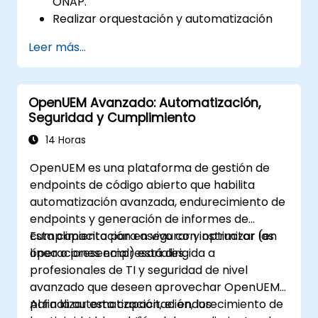
ONAP.
Realizar orquestación y automatización
de funciones de red físicas y virtuales en
Leer más...
tiempo real, basadas en políticas.
Diseñar, crear, orquestar y monitorear
VNFs, SDNs y otros servicios de red.
OpenUEM Avanzado: Automatización,
Gestionar eficientemente todo el ciclo de
Seguridad y Cumplimiento
vida de la red utilizando un enfoque
impulsado por software.
14 Horas
Desarrollar, implementar y escalar una
OpenUEM es una plataforma de gestión de
red utilizando las últimas tecnologías y
endpoints de código abierto que habilita
prácticas de código abierto.
automatización avanzada, endurecimiento de
endpoints y generación de informes de
cumplimiento para asegurar y optimizar las
Esta capacitación en vivo con instructor (en
operaciones empresariales.
línea o presencial) está dirigida a
profesionales de TI y seguridad de nivel
avanzado que deseen aprovechar OpenUEM
para la automatización, el endurecimiento de
Al finalizar esta capacitación, los