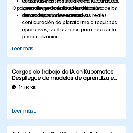
Reducir los costos de infraestructura y la
utilizando clústeres reales de Kubernetes.
Opciones de personalización del curso
latencia mediante la optimización
Ejercicios prácticos que aplican modelos
automatizada de recursos.
de IA a escenarios operativos reales.
Para adaptar este curso a su
configuración de plataforma o requisitos
operativos, contáctenos para realizar la
personalización.
Leer más...
Cargas de trabajo de IA en Kubernetes:
Despliegue de modelos de aprendizaje
automático a escala
14 Horas
Leer más...