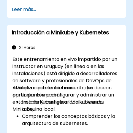
Integrar Istio con Calico para políticas de
Leer más...
red avanzadas y seguridad.
Introducción a Minikube y Kubernetes
21 Horas
Este entrenamiento en vivo impartido por un
instructor en Uruguay (en línea o en las
instalaciones) está dirigido a desarrolladores
de software y profesionales de DevOps de
nivel principiante a intermedio que desean
Al finalizar este entrenamiento, los
aprender cómo configurar y administrar un
participantes podrán:
entorno de Kubernetes local utilizando
Instalar y configurar Minikube en su
Minikube.
máquina local.
Comprender los conceptos básicos y la
arquitectura de Kubernetes.
Desplegar y administrar contenedores