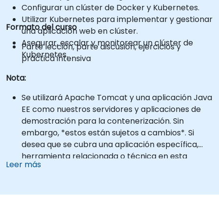
Configurar un clúster de Docker y Kubernetes.
Utilizar Kubernetes para implementar y gestionar
Formato del curso
una aplicación web en clúster.
Asegurar, escalar y monitorear un clúster de
Parte lección, parte discusión, ejercicios y
Kubernetes.
práctica intensiva
Nota:
Se utilizará Apache Tomcat y una aplicación Java
EE como nuestros servidores y aplicaciones de
demostración para la contenerización. Sin
embargo, *estos están sujetos a cambios*. Si
desea que se cubra una aplicación específica,
herramienta relacionada o técnica en esta
Leer más
formación, contáctenos para organizarlo.