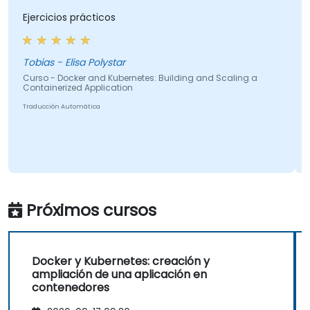
ercicios prácticos
El for
¡Cinco pulgare
pregunt
sentí n
bias - Elisa Polystar
rso - Docker and Kubernetes: Building and Scaling a
ntainerized Application
Alexandr
ducción Automática
Curso - 
Containe
Traducció
Próximos cursos
Docker y Kubernetes: creación y
ampliación de una aplicación en
contenedores