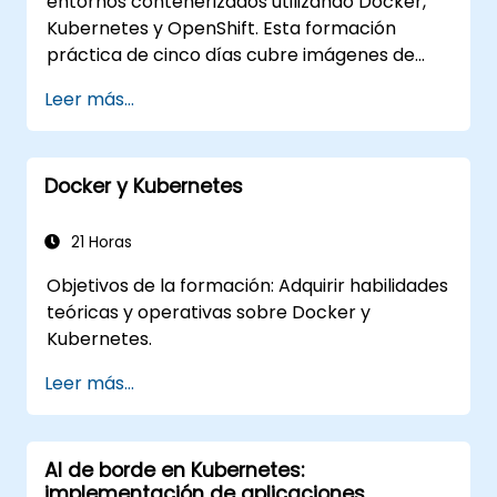
entornos contenerizados utilizando Docker,
Kubernetes y OpenShift. Esta formación
práctica de cinco días cubre imágenes de
contenedores, cargas de trabajo de
Leer más...
Kubernetes, red del clúster, almacenamiento,
seguridad, monitoreo y administración
práctica de OpenShift. Los participantes
Docker y Kubernetes
adquieren las habilidades necesarias para
operar plataformas modernas de
contenedores y diagnosticar aplicaciones en
21 Horas
entornos de desarrollo y producción.
Objetivos de la formación: Adquirir habilidades
teóricas y operativas sobre Docker y
Kubernetes.
Leer más...
AI de borde en Kubernetes:
implementación de aplicaciones