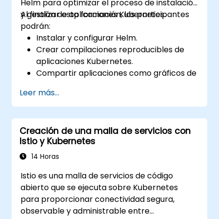
Helm para optimizar el proceso de instalación
y gestión de aplicaciones Kubernetes.
Al finalizar esta formación, los participantes
podrán:
Instalar y configurar Helm.
Crear compilaciones reproducibles de
aplicaciones Kubernetes.
Compartir aplicaciones como gráficos de
Helm (Helm charts).
Leer más...
Ejecutar aplicaciones de terceros
guardadas como gráficos de Helm.
Gestionar lanzamientos de paquetes
Creación de una malla de servicios con
Helm.
Istio y Kubernetes
14 Horas
Istio es una malla de servicios de código
abierto que se ejecuta sobre Kubernetes
para proporcionar conectividad segura,
observable y administrable entre