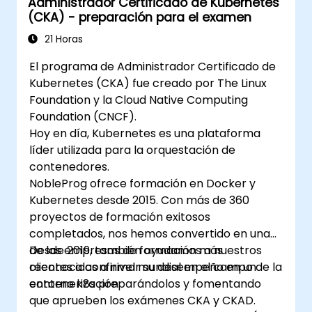
Administrador Certificado de Kubernetes
(CKA) - preparación para el examen
21 Horas
El programa de Administrador Certificado de
Kubernetes (CKA) fue creado por The Linux
Foundation y la Cloud Native Computing
Foundation (CNCF).
Hoy en día, Kubernetes es una plataforma
líder utilizada para la orquestación de
contenedores.
NobleProg ofrece formación en Docker y
Kubernetes desde 2015. Con más de 360
proyectos de formación exitosos
completados, nos hemos convertido en una
de las empresas de formación más
Desde 2019, también ayudamos a nuestros
reconocidas a nivel mundial en el campo de la
clientes a confirmar su desempeño en un
contenerización.
entorno k8s preparándolos y fomentando
que aprueben los exámenes CKA y CKAD.