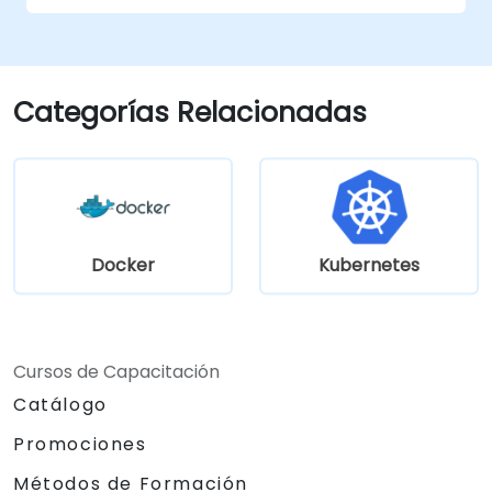
continuo.
Optimizar su proceso de desarrollo
aprovechando las funciones avanzadas
de Minikube.
Categorías Relacionadas
Aplicar las mejores prácticas para el
desarrollo local con Kubernetes.
Docker
Kubernetes
Cursos de Capacitación
Catálogo
Promociones
Métodos de Formación