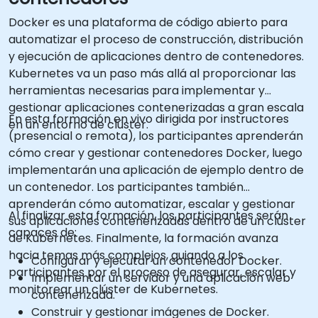
Docker es una plataforma de código abierto para
automatizar el proceso de construcción, distribución
y ejecución de aplicaciones dentro de contenedores.
Kubernetes va un paso más allá al proporcionar las
herramientas necesarias para implementar y
gestionar aplicaciones contenerizadas a gran escala
En esta formación en vivo dirigida por instructores
en un entorno de clúster.
(presencial o remota), los participantes aprenderán
cómo crear y gestionar contenedores Docker, luego
implementarán una aplicación de ejemplo dentro de
un contenedor. Los participantes también
aprenderán cómo automatizar, escalar y gestionar
Al finalizar esta formación, los participantes serán
sus aplicaciones contenerizadas dentro de un clúster
capaces de:
de Kubernetes. Finalmente, la formación avanza
hacia temas más complejos, guiando a los
Configurar y ejecutar un contenedor Docker.
participantes por el proceso de asegurar, escalar y
Implementar un servidor y una aplicación web
monitorear un clúster de Kubernetes.
contenerizada.
Construir y gestionar imágenes de Docker.