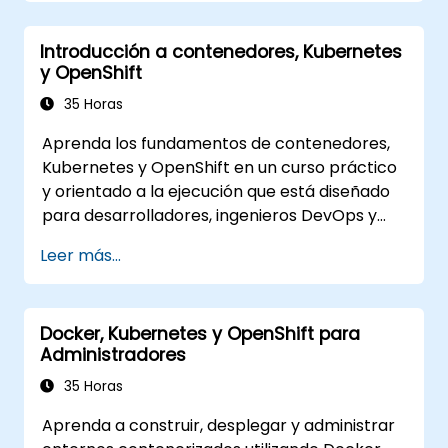
Introducción a contenedores, Kubernetes
y OpenShift
35 Horas
Aprenda los fundamentos de contenedores,
Kubernetes y OpenShift en un curso práctico
y orientado a la ejecución que está diseñado
para desarrolladores, ingenieros DevOps y
profesionales de TI. Los participantes
Leer más...
aprenderán cómo crear aplicaciones
mediante contenedores, desplegar cargas de
trabajo, gestionar recursos de Kubernetes y
Docker, Kubernetes y OpenShift para
utilizar OpenShift para agilizar la entrega de
Administradores
aplicaciones modernas en entornos de nube
e híbridos.
35 Horas
Aprenda a construir, desplegar y administrar