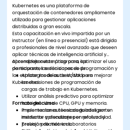
Kubernetes es una plataforma de
orquestación de contenedores ampliamente
utilizada para gestionar aplicaciones
distribuidas a gran escala.
Esta capacitación en vivo impartida por un
instructor (en línea o presencial) está dirigida
a profesionales de nivel avanzado que deseen
aplicar técnicas de inteligencia artificial y
aprendizaje automático para optimizar el uso
Al completar este programa, los
de recursos, las decisiones de programación y
participantes serán capaces de:
las estrategias de autoescalado en
Aplicar modelos de IA/MA para mejorar
Kubernetes.
las decisiones de programación de
cargas de trabajo en Kubernetes.
Utilizar análisis predictivo para optimizar
Formato del curso
la asignación de CPU, GPU y memoria.
Implementar autoescalado inteligente
Presentaciones técnicas guiadas por un
mediante aprendizaje por refuerzo y
instructor y discusiones en profundidad.
previsión de métricas.
Trabajo práctico en laboratorios