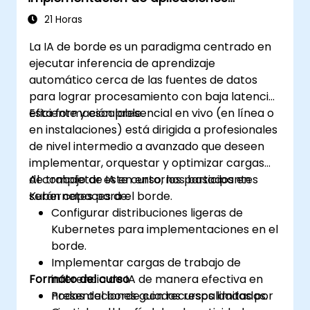
inteligentes en el borde
21 Horas
La IA de borde es un paradigma centrado en
ejecutar inferencia de aprendizaje
automático cerca de las fuentes de datos
para lograr procesamiento con baja latencia,
eficiente y escalable.
Esta formación presencial en vivo (en línea o
en instalaciones) está dirigida a profesionales
de nivel intermedio a avanzado que deseen
implementar, orquestar y optimizar cargas
de trabajo de IA en entornos basados en
Al completar este curso, los participantes
Kubernetes para el borde.
serán capaces de:
Configurar distribuciones ligeras de
Kubernetes para implementaciones en el
borde.
Implementar cargas de trabajo de
Formato del curso
inferencia de IA de manera efectiva en
nodos del borde con recursos limitados.
Presentaciones guiadas respaldadas por