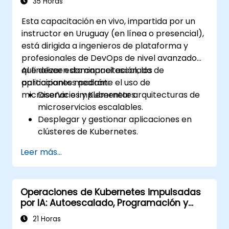
35 Horas
Esta capacitación en vivo, impartida por un
instructor en Uruguay (en línea o presencial),
está dirigida a ingenieros de plataforma y
profesionales de DevOps de nivel avanzado
que deseen dominar el escalado de
Al finalizar esta capacitación, los
aplicaciones mediante el uso de
participantes podrán:
microservicios y Kubernetes.
Diseñar e implementar arquitecturas de
microservicios escalables.
Desplegar y gestionar aplicaciones en
clústeres de Kubernetes.
Utilizar gráficos (charts) de Helm para el
Leer más...
despliegue eficiente de servicios.
Monitorear y mantener la salud de los
microservicios en producción.
Operaciones de Kubernetes impulsadas
Aplicar mejores prácticas de seguridad y
por IA: Autoescalado, Programación y
cumplimiento en un entorno de
Optimización de Recursos
Kubernetes.
21 Horas