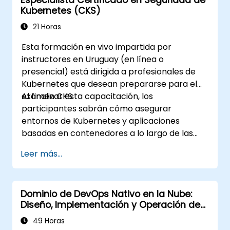
Kubernetes (CKS)
21 Horas
Esta formación en vivo impartida por
instructores en Uruguay (en línea o
presencial) está dirigida a profesionales de
Kubernetes que desean prepararse para el
examen CKS.
Al finalizar esta capacitación, los
participantes sabrán cómo asegurar
entornos de Kubernetes y aplicaciones
basadas en contenedores a lo largo de las
diferentes etapas del ciclo de vida de una
Leer más...
aplicación: construcción, despliegue y
ejecución.
Dominio de DevOps Nativo en la Nube:
Diseño, Implementación y Operación de
Microservicios Escalables en Kubernetes
49 Horas