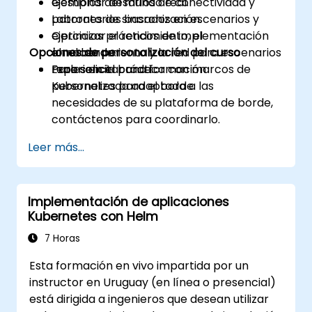
Gestionar desafíos de conectividad y
ejemplos del mundo real.
patrones de sincronización.
Laboratorios basados en escenarios y
Optimizar el rendimiento, el
ejercicios prácticos de implementación
Opciones de personalización del curso
almacenamiento y la red para escenarios
en el borde.
reales en el borde.
Experiencia práctica con marcos de
Para solicitar una formación
Kubernetes para el borde.
personalizada adaptada a las
necesidades de su plataforma de borde,
contáctenos para coordinarlo.
Leer más...
Implementación de aplicaciones
Kubernetes con Helm
7 Horas
Esta formación en vivo impartida por un
instructor en Uruguay (en línea o presencial)
está dirigida a ingenieros que desean utilizar