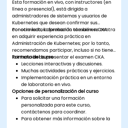
Esta formación en vivo, con instructores (en
línea o presencial), está dirigida a
administradores de sistemas y usuarios de
Kubernetes que desean confirmar sus
conocimientos aprobando el examen CKA.
Por otro lado, la formación también se centra
en adquirir experiencia práctica en
Administración de Kubernetes; por lo tanto,
recomendamos participar, incluso si no tiene
la intención de presentar el examen CKA.
Formato del curso
Lecciones interactivas y discusiones.
Muchas actividades prácticas y ejercicios.
Implementación práctica en un entorno
de laboratorio en vivo.
Opciones de personalización del curso
Para solicitar una formación
personalizada para este curso,
contáctenos para coordinar.
Para obtener más información sobre la
certificación CKA, visite: