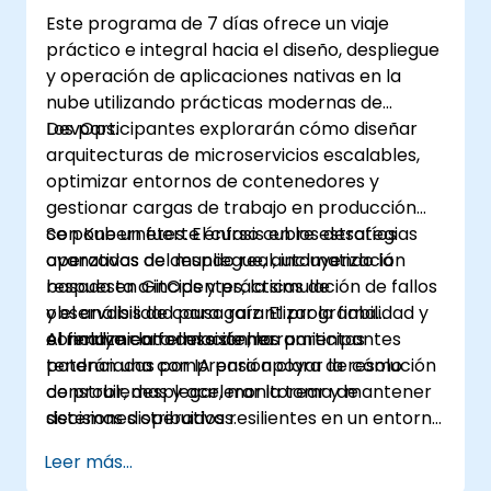
Este programa de 7 días ofrece un viaje
práctico e integral hacia el diseño, despliegue
y operación de aplicaciones nativas en la
nube utilizando prácticas modernas de
DevOps.
Los participantes explorarán cómo diseñar
arquitecturas de microservicios escalables,
optimizar entornos de contenedores y
gestionar cargas de trabajo en producción
con Kubernetes. El curso cubre estrategias
Se pone un fuerte énfasis en los desafíos
avanzadas de despliegue, automatización
operativos del mundo real, incluyendo la
basada en GitOps y prácticas de
respuesta a incidentes, la simulación de fallos
observabilidad para garantizar la fiabilidad y
y el análisis de causa raíz. El programa
el rendimiento del sistema.
concluye con el uso de herramientas
Al finalizar la formación, los participantes
potenciadas por IA para apoyar la resolución
tendrán una comprensión clara de cómo
de problemas y acelerar la toma de
construir, desplegar, monitorear y mantener
decisiones operativas.
sistemas distribuidos resilientes en un entorno
basado en Kubernetes.
Leer más...