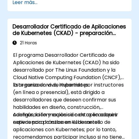
Leer más...
https://training.linuxfoundation.org/certificatio
kubernetes-administrator-cka
Desarrollador Certificado de Aplicaciones
de Kubernetes (CKAD) - preparación
para el examen
21 Horas
El programa Desarrollador Certificado de
Aplicaciones de Kubernetes (CKAD) ha sido
desarrollado por The Linux Foundation y la
Cloud Native Computing Foundation (CNCF),
la organizadora de Kubernetes.
Este curso en vivo, impartido por instructores
(en línea o presencial), está dirigido a
desarrolladores que deseen confirmar sus
habilidades en diseño, construcción,
configuración y exposición de aplicaciones
Además, la formación se centra en adquirir
nativas para la nube en Kubernetes.
experiencia práctica en el desarrollo de
aplicaciones con Kubernetes; por lo tanto,
recomendamos participar incluso si no tiene