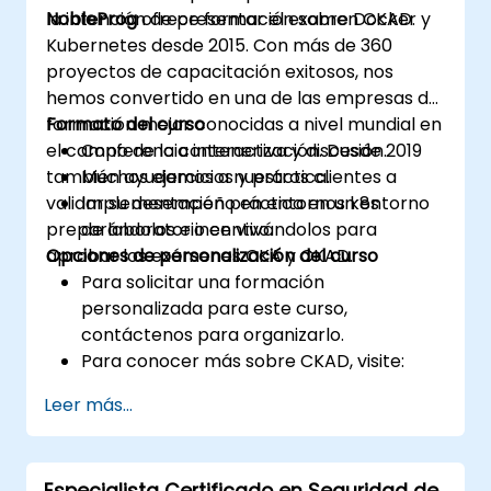
la intención de presentar el examen CKAD.
NobleProg
ofrece formación sobre Docker y
Kubernetes desde 2015. Con más de 360
proyectos de capacitación exitosos, nos
hemos convertido en una de las empresas de
formación mejor conocidas a nivel mundial en
Formato del curso
el campo de la contenerización. Desde 2019
Conferencia interactiva y discusión.
también ayudamos a nuestros clientes a
Muchos ejercicios y práctica.
validar su desempeño en entornos k8s
Implementación práctica en un entorno
preparándolos e incentivándolos para
de laboratorio en vivo.
aprobar los exámenes CKA y CKAD.
Opciones de personalización del curso
Para solicitar una formación
personalizada para este curso,
contáctenos para organizarlo.
Para conocer más sobre CKAD, visite:
https://training.linuxfoundation.org/certificatio
Leer más...
kubernetes-application-developer-
ckad/
Especialista Certificado en Seguridad de