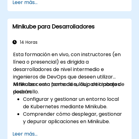
Leer más...
utilizando kubectl y el panel de control de
Minikube.
Configurar soluciones de
Minikube para Desarrolladores
almacenamiento persistente y redes
para Kubernetes.
Utilizar Minikube para desarrollar, probar
14 Horas
y depurar aplicaciones.
Esta formación en vivo, con instructores (en
línea o presencial) es dirigida a
desarrolladores de nivel intermedio e
ingenieros de DevOps que deseen utilizar
Minikube como parte de su flujo de trabajo de
Al finalizar esta formación, los participantes
desarrollo.
podrán:
Configurar y gestionar un entorno local
de Kubernetes mediante Minikube.
Comprender cómo desplegar, gestionar
y depurar aplicaciones en Minikube.
Integrar Minikube en sus canales de
Leer más...
integración continua y despliegue