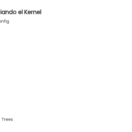
iando el Kernel
onfig
 Trees