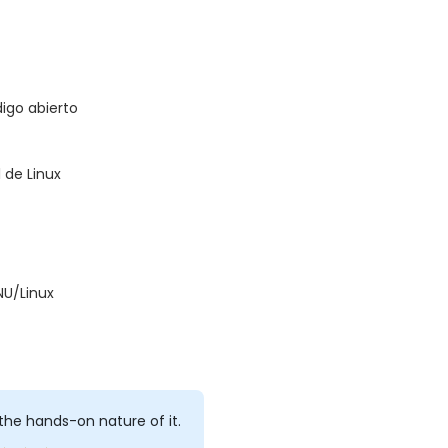
digo abierto
 de Linux
NU/Linux
d the hands-on nature of it.