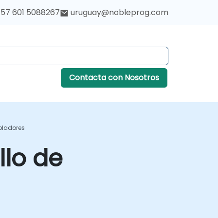
57 601 5088267
uruguay@nobleprog.com
Contacta con Nosotros
roladores
llo de