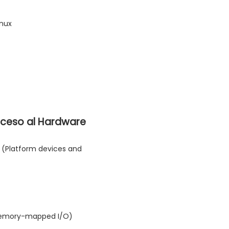
inux
Acceso al Hardware
a (Platform devices and
Memory-mapped I/O)