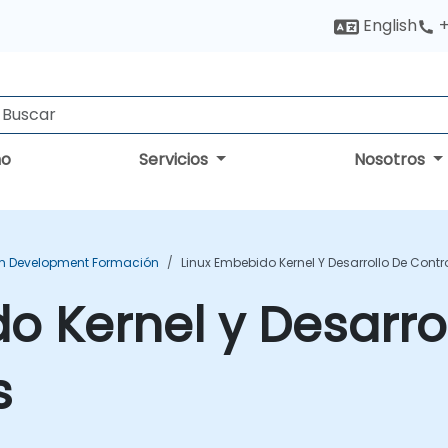
English
+
no
Servicios
Nosotros
rm Development Formación
Linux Embebido Kernel Y Desarrollo De Cont
o Kernel y Desarro
s