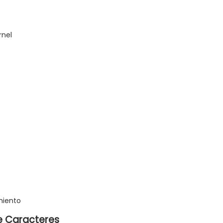
rnel
miento
de Caracteres