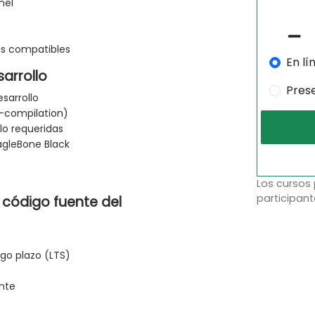
nel
as compatibles
En lí
sarrollo
Pres
sarrollo
-compilation)
lo requeridas
agleBone Black
Los cursos
participant
 código fuente del
rgo plazo (LTS)
ente