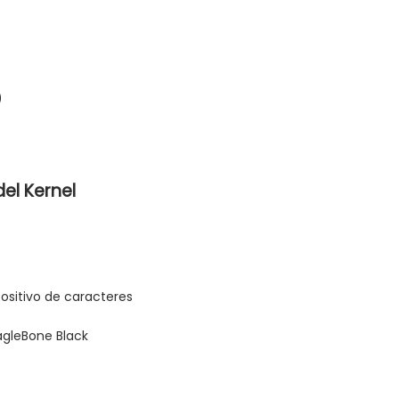
)
del Kernel
positivo de caracteres
agleBone Black