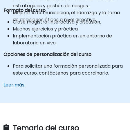
estratégicas y gestión de riesgos.
Formato del curso
Mejorar la comunicación, el liderazgo y la toma
de decisiones éticas a nivel directivo.
Clase magistral interactiva y discusión.
Muchos ejercicios y práctica.
Implementación práctica en un entorno de
laboratorio en vivo.
Opciones de personalización del curso
Para solicitar una formación personalizada para
este curso, contáctenos para coordinarlo.
Leer más
Temario del curso