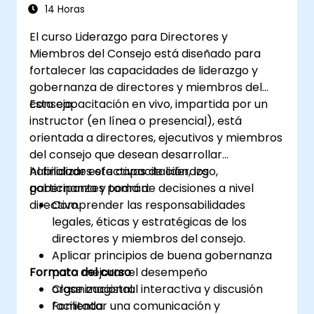
14 Horas
El curso Liderazgo para Directores y
Miembros del Consejo está diseñado para
fortalecer las capacidades de liderazgo y
gobernanza de directores y miembros del
consejo.
Esta capacitación en vivo, impartida por un
instructor (en línea o presencial), está
orientada a directores, ejecutivos y miembros
del consejo que desean desarrollar
habilidades efectivas de liderazgo,
Al finalizar esta capacitación, los
gobernanza y toma de decisiones a nivel
participantes podrán:
directivo.
Comprender las responsabilidades
legales, éticas y estratégicas de los
directores y miembros del consejo.
Aplicar principios de buena gobernanza
Formato del curso
para mejorar el desempeño
organizacional.
Clase magistral interactiva y discusión
Fomentar una comunicación y
facilitada.