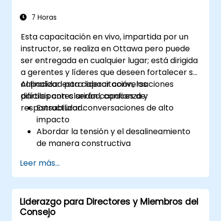
7 Horas
Esta capacitación en vivo, impartida por un
instructor, se realiza en Ottawa pero puede
ser entregada en cualquier lugar; está dirigida
a gerentes y líderes que deseen fortalecer su
capacidad para liderar conversaciones
Al finalizar esta capacitación, los
difíciles con claridad, confianza y
participantes serán capaces de:
responsabilidad.
Estructurar conversaciones de alto
impacto
Abordar la tensión y el desalineamiento
de manera constructiva
Mejorar la confianza y la responsabilidad
Leer más...
del equipo
Liderar con claridad bajo presión
Liderazgo para Directores y Miembros del
Consejo