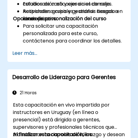
colaboración eficaces en el consejo.
Estudios de caso y ejercicios de roles.
Responder a crisis y gestionar riesgos a
Actividades grupales y análisis basado en
Opciones de personalización del curso
nivel ejecutivo.
escenarios.
Para solicitar una capacitación
personalizada para este curso,
contáctenos para coordinar los detalles.
Leer más...
Desarrollo de Liderazgo para Gerentes
21 Horas
Esta capacitación en vivo impartida por
instructores en Uruguay (en línea o
presencial) está dirigida a gerentes,
supervisores y profesionales técnicos que
transicionan hacia roles de liderazgo y desean
Al finalizar esta capacitación, los