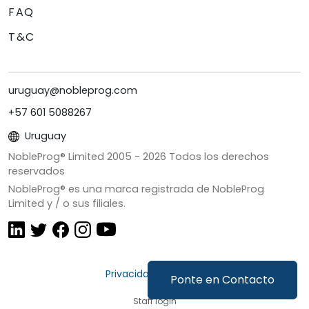
FAQ
T&C
uruguay@nobleprog.com
+57 601 5088267
Uruguay
NobleProg® Limited 2005 -
2026
Todos los derechos
reservados
NobleProg® es una marca registrada de NobleProg
Limited y / o sus filiales.
Privacidad y Cookies
Ponte en Contacto
Staff login