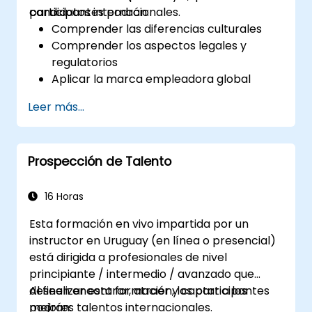
candidatos internacionales.
participantes podrán:
Comprender las diferencias culturales
Comprender los aspectos legales y
regulatorios
Aplicar la marca empleadora global
Tener acceso a canales globales de
Leer más...
talento y reclutamiento
Prospección de Talento
16 Horas
Esta formación en vivo impartida por un
instructor en Uruguay (en línea o presencial)
está dirigida a profesionales de nivel
principiante / intermedio / avanzado que
deseen encontrar, atraer y captar a los
Al finalizar esta formación, los participantes
mejores talentos internacionales.
podrán: