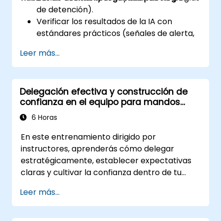
de detención).
Verificar los resultados de la IA con
estándares prácticos (señales de alerta,
segunda fuente).
Leer más...
Establecer responsabilidad y detonantes
de escalamiento.
Construir acuerdos del equipo y un plan
Delegación efectiva y construcción de
de adopción a 30 días.
confianza en el equipo para mandos
medios
6 Horas
En este entrenamiento dirigido por
instructores, aprenderás cómo delegar
estratégicamente, establecer expectativas
claras y cultivar la confianza dentro de tu
equipo. Diseñado para gerentes de nivel
Leer más...
medio, este curso cubre las barreras a la
delegación, técnicas prácticas de entrega,
estructuras de responsabilidad y prácticas