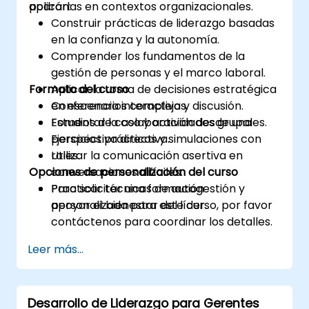
aplicarlas en contextos organizacionales.
podrán:
Construir prácticas de liderazgo basadas
en la confianza y la autonomía.
Comprender los fundamentos de la
gestión de personas y el marco laboral.
Formato del curso
Aplicar la toma de decisiones estratégica
en escenarios complejos.
Conferencia interactiva y discusión.
Fomentar la colaboración desde una
Estudios de caso y actividades grupales.
perspectiva directiva.
Ejercicios prácticos y simulaciones con
Utilizar la comunicación asertiva en
roles.
Opciones de personalización del curso
conversaciones difíciles.
Practicar técnicas de autogestión y
Para solicitar una formación
apoyar el bienestar del líder.
personalizada para este curso, por favor
contáctenos para coordinar los detalles.
Leer más...
Desarrollo de Liderazgo para Gerentes