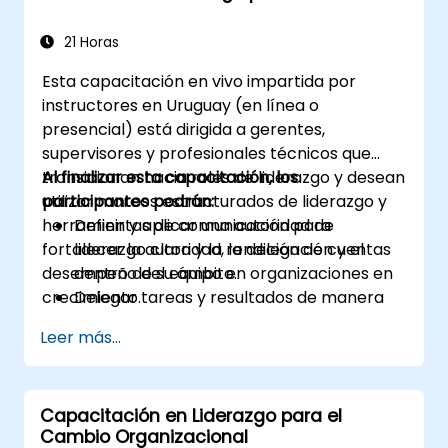
21 Horas
Esta capacitación en vivo impartida por
instructores en Uruguay (en línea o
presencial) está dirigida a gerentes,
supervisores y profesionales técnicos que
transicionan hacia roles de liderazgo y desean
Al finalizar esta capacitación, los
utilizar marcos estructurados de liderazgo y
participantes podrán:
herramientas de comunicación para
Definir y aplicar una autoridad de
fortalecer la autoridad, la delegación y el
liderazgo clara y la rendición de cuentas
desempeño del equipo en organizaciones en
dentro de su ámbito.
crecimiento.
Delegar tareas y resultados de manera
efectiva manteniendo la supervisión del
Leer más...
desempeño.
Conducir conversaciones estructuradas,
directas y constructivas sobre el
Capacitación en Liderazgo para el
desempeño.
Cambio Organizacional
Comunicar expectativas con claridad