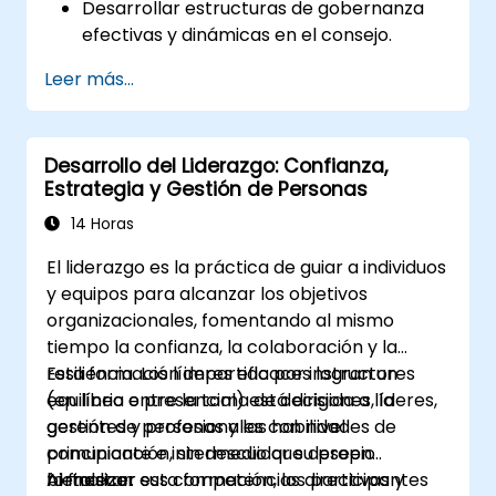
Desarrollar estructuras de gobernanza
efectivas y dinámicas en el consejo.
Potenciar la capacidad de toma de
Leer más...
decisiones estratégicas y gestión de
riesgos.
Mejorar la comunicación, el liderazgo y la
Desarrollo del Liderazgo: Confianza,
toma de decisiones éticas a nivel
Estrategia y Gestión de Personas
directivo.
14 Horas
El liderazgo es la práctica de guiar a individuos
y equipos para alcanzar los objetivos
organizacionales, fomentando al mismo
tiempo la confianza, la colaboración y la
resiliencia. Los líderes eficaces logran un
Esta formación impartida por instructores
equilibrio entre la toma de decisiones, la
(en línea o presencial) está dirigida a líderes,
gestión de personas y las habilidades de
gerentes y profesionales con nivel
comunicación, sin descuidar su propio
principiante e intermedio que deseen
bienestar.
fortalecer sus competencias directivas y
Al finalizar esta formación, los participantes