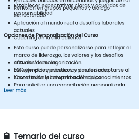
Ejercicios basados en escenarios y juegos de rol
Establecer expectativas claras y acuerdos de
Reflexión en grupos pequeños y diálogo
responsabilidad
estructurado
Aplicación al mundo real a desafíos laborales
actuales
Opciones de Personalización del Curso
Coaching en la silla caliente
Este curso puede personalizarse para reflejar el
marco de liderazgo, los valores y los desafíos
40% conferencias
actuales de su organización.
50% ejercicios prácticos y simulaciones
Los ejemplos y escenarios pueden adaptarse al
10% reflexión y comprobación de conocimientos
contexto de la industria o del equipo.
Para solicitar una capacitación personalizada
Leer más
para este curso, contáctenos para organizarlo.
Temario del curso