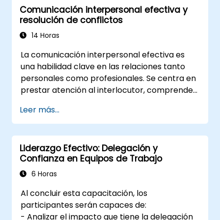
Comunicación interpersonal efectiva y
para construir confianza.
resolución de conflictos
14 Horas
La comunicación interpersonal efectiva es
una habilidad clave en las relaciones tanto
personales como profesionales. Se centra en
prestar atención al interlocutor, comprender
su perspectiva y mostrar interés por lo que
Leer más...
dice. Utilizar mensajes claros y sencillos para
evitar malentendidos, comprendiendo y
valorando los sentimientos, necesidades y
Liderazgo Efectivo: Delegación y
puntos de vista de otras personas. La
Confianza en Equipos de Trabajo
comunicación efectiva implica expresar
pensamientos y emociones de manera
6 Horas
responsable, sin violar los límites de los
Al concluir esta capacitación, los
demás, siendo consciente de las diferencias
participantes serán capaces de:
culturales que permiten evitar malentendidos
- Analizar el impacto que tiene la delegación
derivados de la comunicación intercultural. La