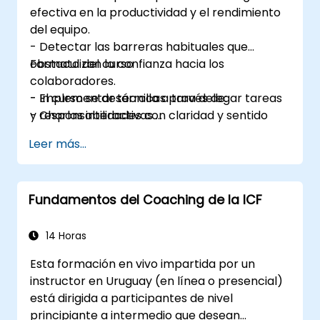
efectiva en la productividad y el rendimiento
comunicación interpersonal efectiva es
del equipo.
fundamental para construir relaciones
- Detectar las barreras habituales que
duraderas, resolver problemas, fomentar el
obstaculizan la confianza hacia los
Formato del curso
trabajo en equipo y lograr el éxito tanto en la
colaboradores.
vida profesional como personal. Es una
- Implementar técnicas para delegar tareas
- El curso se desarrolla a través de:
habilidad que vale la pena seguir
y responsabilidades con claridad y sentido
- Charlas interactivas
desarrollando y perfeccionando.
estratégico.
- Ejercicios guiados
Leer más...
- Mejorar la comunicación y el seguimiento sin
- Dinámicas grupales
caer en la microgestión.
- Análisis de casos
- Crear entornos de confianza y
- Simulaciones de liderazgo
Fundamentos del Coaching de la ICF
responsabilidad (accountability) dentro de
- Actividades prácticas vinculadas al entorno
sus equipos
laboral
14 Horas
La capacitación prioriza la aplicación
Esta formación en vivo impartida por un
inmediata en el contexto profesional de los
instructor en Uruguay (en línea o presencial)
participantes.
está dirigida a participantes de nivel
principiante a intermedio que desean