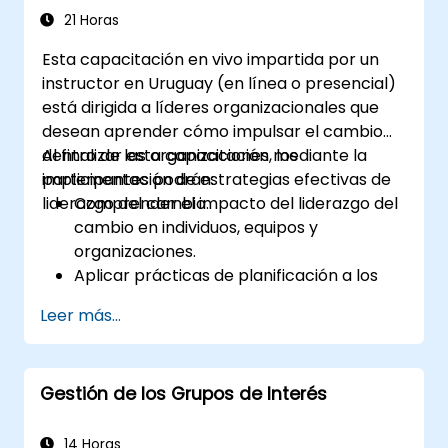
para mejorar el compromiso y la
21 Horas
alineación interfuncional.
Esta capacitación en vivo impartida por un
instructor en Uruguay (en línea o presencial)
está dirigida a líderes organizacionales que
desean aprender cómo impulsar el cambio
dentro de las organizaciones mediante la
Al finalizar esta capacitación, los
implementación de estrategias efectivas de
participantes podrán:
liderazgo del cambio.
Comprender el impacto del liderazgo del
cambio en individuos, equipos y
organizaciones.
Aplicar prácticas de planificación a los
esfuerzos de cambio organizacional.
Leer más...
Impulsar eficazmente el cambio
organizacional a través del liderazgo del
cambio.
Gestión de los Grupos de Interés
14 Horas