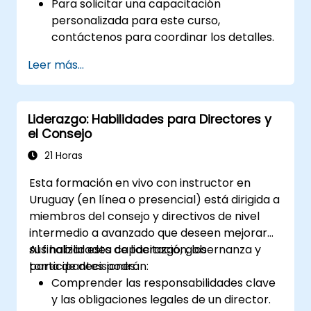
Para solicitar una capacitación
personalizada para este curso,
contáctenos para coordinar los detalles.
Leer más...
Liderazgo: Habilidades para Directores y
el Consejo
21 Horas
Esta formación en vivo con instructor en
Uruguay (en línea o presencial) está dirigida a
miembros del consejo y directivos de nivel
intermedio a avanzado que deseen mejorar
sus habilidades de liderazgo, gobernanza y
Al finalizar esta capacitación, los
toma de decisiones.
participantes podrán:
Comprender las responsabilidades clave
y las obligaciones legales de un director.