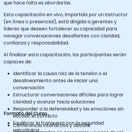
que hace falta es abordarlas.
Esta capacitación en vivo, impartida por un instructor
(en línea o presencial), está dirigida a gerentes y
líderes que deseen fortalecer su capacidad para
navegar conversaciones desafiantes con claridad,
confianza y responsabilidad.
Al finalizar esta capacitación, los participantes serán
capaces de:
Identificar la causa raíz de la tensión o el
desalineamiento antes de iniciar una
conversación
Estructurar conversaciones difíciles para lograr
claridad y avanzar hacia soluciones
Responder a la defensividad y las emociones sin
Formato del Curso
escalar el conflicto
Equilibrar la franqueza con la seguridad
Conferencia interactiva y debate
psicológica