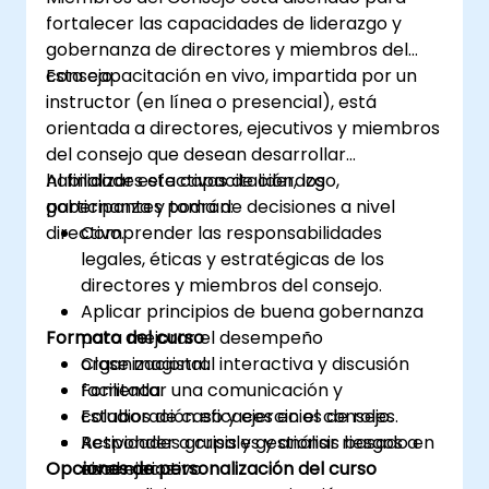
utiliza la IA (OKR, KPI).
fortalecer las capacidades de liderazgo y
Afrontar las cuestiones éticas, los riesgos
gobernanza de directores y miembros del
y la gobernanza en el uso organizacional
consejo.
Esta capacitación en vivo, impartida por un
de la Inteligencia Artificial.
instructor (en línea o presencial), está
Crear un plan de acción para la adopción
orientada a directores, ejecutivos y miembros
sostenida, responsable y efectiva de la IA
del consejo que desean desarrollar
dentro de la organización.
habilidades efectivas de liderazgo,
Al finalizar esta capacitación, los
gobernanza y toma de decisiones a nivel
participantes podrán:
directivo.
Comprender las responsabilidades
legales, éticas y estratégicas de los
directores y miembros del consejo.
Aplicar principios de buena gobernanza
Formato del curso
para mejorar el desempeño
organizacional.
Clase magistral interactiva y discusión
Fomentar una comunicación y
facilitada.
colaboración eficaces en el consejo.
Estudios de caso y ejercicios de roles.
Responder a crisis y gestionar riesgos a
Actividades grupales y análisis basado en
Opciones de personalización del curso
nivel ejecutivo.
escenarios.