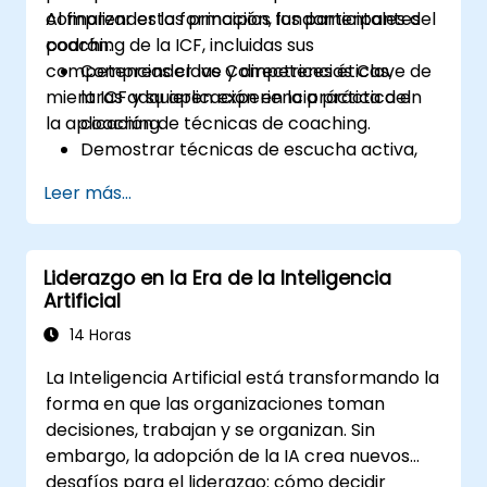
comprender los principios fundamentales del
Al finalizar esta formación, los participantes
coaching de la ICF, incluidas sus
podrán:
competencias clave y directrices éticas,
Comprender las Competencias Clave de
mientras adquieren experiencia práctica en
la ICF y su aplicación en la práctica del
la aplicación de técnicas de coaching.
coaching.
Demostrar técnicas de escucha activa,
cuestionamiento y establecimiento de
Leer más...
objetivos.
Facilitar conversaciones de coaching
significativas y transformadoras.
Liderazgo en la Era de la Inteligencia
Cumplir con el Código de Ética de la ICF
Artificial
en las intervenciones profesionales de
coaching.
14 Horas
Desarrollar un estilo de coaching
La Inteligencia Artificial está transformando la
personalizado, alineado con los principios
forma en que las organizaciones toman
de la ICF.
decisiones, trabajan y se organizan. Sin
embargo, la adopción de la IA crea nuevos
desafíos para el liderazgo: cómo decidir