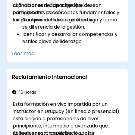
aspiraciones de liderazgo que desean
Al finalizar esta capacitación, los
comprender los conceptos fundamentales y
participantes podrán:
las prácticas del liderazgo efectivo.
Comprender qué es el liderazgo y cómo
se diferencia de la gestión.
Identificar y desarrollar competencias y
estilos clave de liderazgo.
Establecer metas significativas y
Leer más...
comunicarlas de manera efectiva.
Generar confianza e influir en los demás a
través de una comunicación eficaz.
Reclutamiento Internacional
16 Horas
Esta formación en vivo impartida por un
instructor en Uruguay (en línea o presencial)
está dirigida a profesionales de nivel
principiante, intermedio o avanzado que
deseen encontrar, atraer y captar
Al finalizar esta capacitación, los