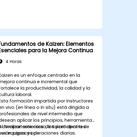
Fundamentos de Kaizen: Elementos
Esenciales para la Mejora Continua
4 Horas
Kaizen es un enfoque centrado en la
mejora continua e incremental que
fortalece la productividad, la calidad y la
cultura laboral.
Esta formación impartida por instructores
en vivo (en línea o in situ) está dirigida a
profesionales de nivel intermedio que
desean aplicar los principios, herramientas
y comportamientos de Kaizen dentro de
Al finalizar este curso, los participantes
sus equipos y operaciones diarias.
serán capaces de: