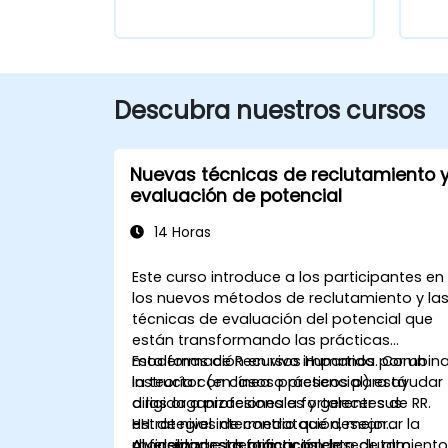
Descubra nuestros cursos
Nuevas técnicas de reclutamiento 
evaluación de potencial
14 Horas
Este curso introduce a los participantes en
los nuevos métodos de reclutamiento y la
técnicas de evaluación del potencial que
están transformando las prácticas
modernas de Recursos Humanos. Combin
Esta formación en vivo impartida por un
la teoría con casos prácticos para ayudar
instructor (en línea o presencial) está
a las organizaciones a fortalecer sus
dirigida a profesionales y gerentes de RR.
estrategias de contratación, mejorar la
HH. de nivel intermedio que desean
diversidad e identificar talento de alto
modernizar sus prácticas de reclutamient
Al finalizar esta formación, los