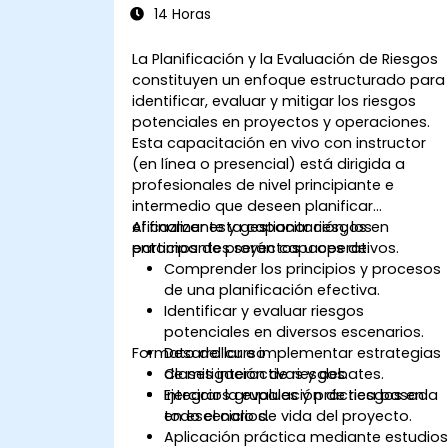
14 Horas
La Planificación y la Evaluación de Riesgos
constituyen un enfoque estructurado para
identificar, evaluar y mitigar los riesgos
potenciales en proyectos y operaciones.
Esta capacitación en vivo con instructor
(en línea o presencial) está dirigida a
profesionales de nivel principiante e
intermedio que deseen planificar
eficazmente y gestionar riesgos en
Al finalizar esta capacitación, los
entornos de proyectos u operativos.
participantes serán capaces de:
Comprender los principios y procesos
de una planificación efectiva.
Identificar y evaluar riesgos
potenciales en diversos escenarios.
Formato del curso
Desarrollar e implementar estrategias
de mitigación de riesgos.
Clases interactivas y debates.
Integrar la evaluación de riesgos en
Ejercicios grupales y práctica basada
todo el ciclo de vida del proyecto.
en escenarios.
Aplicación práctica mediante estudio