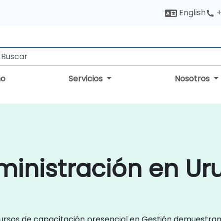
English
+
no
Servicios
Nosotros
ministración en Ur
s cursos de capacitación presencial en Gestión demuestran,