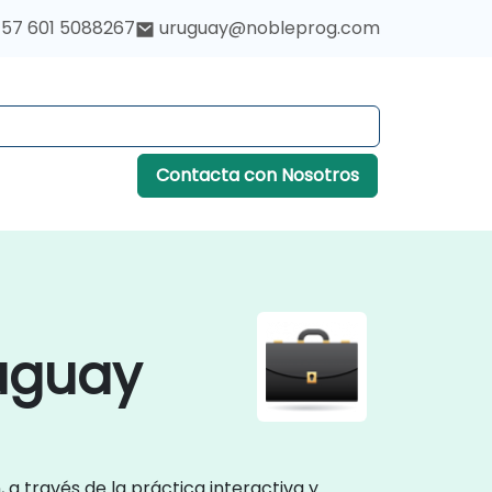
57 601 5088267
uruguay@nobleprog.com
Contacta con Nosotros
uguay
 a través de la práctica interactiva y