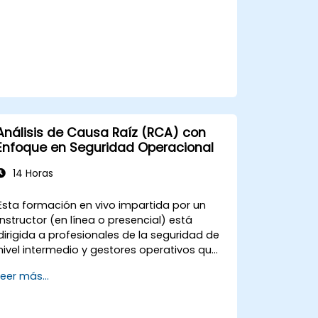
Análisis de Causa Raíz (RCA) con
Enfoque en Seguridad Operacional
14 Horas
Esta formación en vivo impartida por un
instructor (en línea o presencial) está
dirigida a profesionales de la seguridad de
nivel intermedio y gestores operativos que
desean mejorar su capacidad para
Leer más...
investigar incidentes, identificar debilidades
sistémicas y diseñar acciones correctivas y
preventivas efectivas.