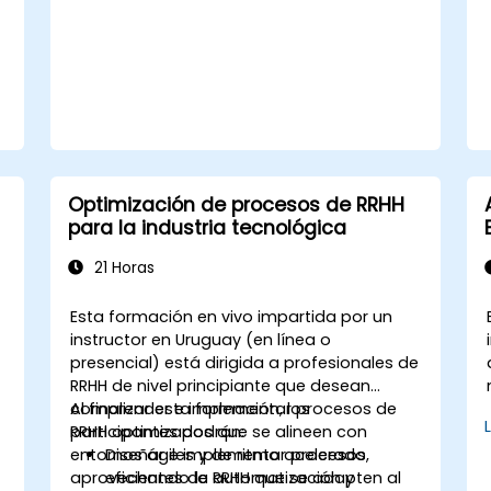
Optimización de procesos de RRHH
para la industria tecnológica
21 Horas
Esta formación en vivo impartida por un
instructor en Uruguay (en línea o
presencial) está dirigida a profesionales de
RRHH de nivel principiante que desean
comprender e implementar procesos de
Al finalizar esta formación, los
RRHH optimizados que se alineen con
participantes podrán:
entornos ágiles y de ritmo acelerado,
Diseñar e implementar procesos
aprovechando la automatización y
eficientes de RRHH que se adapten al