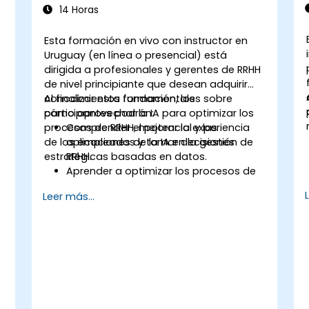
14 Horas
Esta formación en vivo con instructor en
Uruguay (en línea o presencial) está
dirigida a profesionales y gerentes de RRHH
de nivel principiante que desean adquirir
conocimientos fundamentales sobre
Al finalizar esta formación, los
cómo aprovechar la IA para optimizar los
participantes podrán:
procesos de RRHH, mejorar la experiencia
Comprender el potencial y las
de los empleados y tomar decisiones
aplicaciones de la IA en la gestión de
estratégicas basadas en datos.
RRHH.
Aprender a optimizar los procesos de
RRHH utilizando herramientas de IA.
Leer más...
Mejorar la experiencia de los
empleados mediante estrategias
impulsadas por IA.
Utilizar las perspectivas generadas por
la IA para tomar decisiones
estratégicas en RRHH.
s