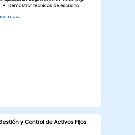
Demostrar técnicas de escucha
activa, cuestionamiento y
Leer más...
establecimiento de objetivos.
Facilitar conversaciones de coaching
significativas y transformadoras.
Cumplir con el Código de Ética de la
ICF en las intervenciones profesionales
de coaching.
Desarrollar un estilo de coaching
personalizado, alineado con los
principios de la ICF.
Gestión y Control de Activos Fijos