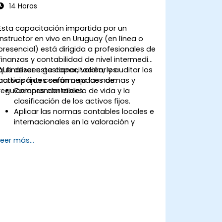
14 Horas
Esta capacitación impartida por un
instructor en vivo en Uruguay (en línea o
presencial) está dirigida a profesionales de
finanzas y contabilidad de nivel intermedio
que deseen gestionar, valorar y auditar los
Al finalizar esta capacitación, los
activos fijos conforme a las normas y
participantes serán capaces de:
regulaciones contables.
Comprender el ciclo de vida y la
clasificación de los activos fijos.
Aplicar las normas contables locales e
internacionales en la valoración y
depreciación de los activos.
Leer más...
Gestionar los activos fijos con
controles, herramientas y
procedimientos adecuados.
Cumplir con el marco legal y tributario
pertinente para la gestión y el reporte
de activos.