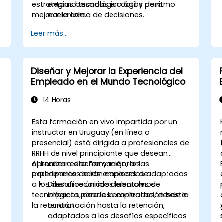
estrategias basadas en datos para
entorno tecnológico ágil y de ritmo
mejorar la toma de decisiones.
acelerado.
Agilizar los procesos principales de
Leer más...
.
RRHH y aprovechar herramientas de
automatización.
Asegurar la alineación de las
estrategias de RRHH con los objetivos
Diseñar y Mejorar la Experiencia del
comerciales para apoyar la
Empleado en el Mundo Tecnológico
escalabilidad y la mejora continua.
14 Horas
Esta formación en vivo impartida por un
instructor en Uruguay (en línea o
presencial) está dirigida a profesionales de
RRHH de nivel principiante que desean
aprender a diseñar y mejorar las
Al finalizar esta formación, los
experiencias de los empleados adaptadas
participantes serán capaces de:
a los desafíos únicos de entornos
Diseñar recorridos laborales de
tecnológicos, desde la contratación hasta
impacto para los empleados, desde la
la retención.
contratación hasta la retención,
adaptados a los desafíos específicos