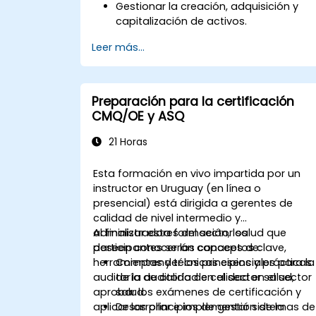
Gestionar la creación, adquisición y
capitalización de activos.
Implementar medidas de control para
Leer más...
el seguimiento y monitoreo de activos
Aplicar métodos apropiados de
depreciación y amortización.
Procesar eficazmente los
Preparación para la certificación
movimientos, traslados y bajas de
CMQ/OE y ASQ
activos.
Garantizar el cumplimiento con los
21 Horas
estándares de informes financieros y
auditoría.
Esta formación en vivo impartida por un
instructor en Uruguay (en línea o
presencial) está dirigida a gerentes de
calidad de nivel intermedio y
administradores del sector salud que
Al finalizar esta formación, los
deseen conocer los conceptos clave,
participantes serán capaces de:
herramientas y técnicas esenciales para la
Comprender los principios y prácticas
auditoría de calidad en el sector salud,
de la auditoría de calidad en el sector
aprobar los exámenes de certificación y
salud.
aplicar los principios de gestión de la
Desarrollar e implementar sistemas de