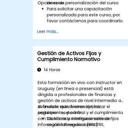
Opciones de personalización del curso
de caso.
Para solicitar una capacitación
personalizada para este curso, por
favor contáctenos para coordinarlo.
Leer más...
Gestión de Activos Fijos y
Cumplimiento Normativo
14 Horas
Esta formación en vivo con instructor en
Uruguay (en línea o presencial) está
dirigida a profesionales de finanzas y
gestión de activos de nivel intermedio a
avanzado que deseen optimizar el
Al finalizar esta formación, los
seguimiento, el control y el cumplimiento
participantes podrán:
con las Normas Internacionales de
Clasificar y configurar activos fijos
Información Financiera (IFRS).
según las regulaciones IFRS.