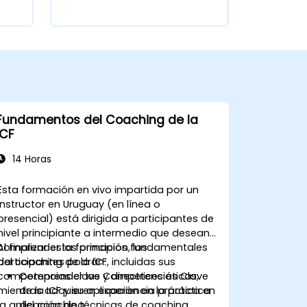
Fundamentos del Coaching de la
ICF
14 Horas
Esta formación en vivo impartida por un
instructor en Uruguay (en línea o
presencial) está dirigida a participantes de
nivel principiante a intermedio que desean
comprender los principios fundamentales
Al finalizar esta formación, los
del coaching de la ICF, incluidas sus
participantes podrán:
competencias clave y directrices éticas,
Comprender las Competencias Clave
mientras adquieren experiencia práctica en
de la ICF y su aplicación en la práctica
la aplicación de técnicas de coaching.
del coaching.