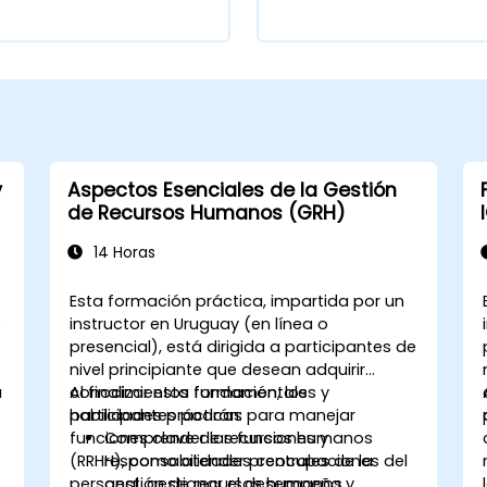
y
Aspectos Esenciales de la Gestión
de Recursos Humanos (GRH)
14 Horas
Esta formación práctica, impartida por un
s
instructor en Uruguay (en línea o
presencial), está dirigida a participantes de
nivel principiante que desean adquirir
a
conocimientos fundamentales y
Al finalizar esta formación, los
habilidades prácticas para manejar
participantes podrán:
funciones clave de recursos humanos
Comprender las funciones y
(RRHH), como atender preocupaciones del
responsabilidades centrales de la
o
personal, gestionar el desempeño y
gestión de recursos humanos.