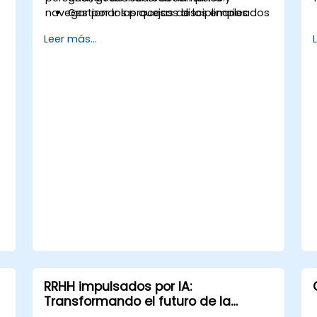
navegar por los procesos disciplinarios.
Gestionar las quejas de los empleados
con profesionalismo e empatía.
Leer más...
Implementar estrategias efectivas de
gestión del desempeño.
Realizar acciones disciplinarias justas y
conformes a la legislación vigente.
Afrontar problemas comunes de RRHH
con confianza y coherencia.
RRHH impulsados por IA:
Transformando el futuro de la
gestión del talento