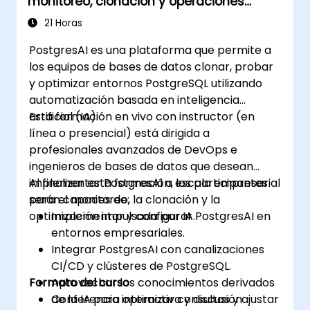
monitoreo, clonación y operaciones
impulsadas por IA
21 Horas
PostgresAI es una plataforma que permite a
los equipos de bases de datos clonar, probar
y optimizar entornos PostgreSQL utilizando
automatización basada en inteligencia
artificial (IA).
Esta formación en vivo con instructor (en
línea o presencial) está dirigida a
profesionales avanzados de DevOps e
ingenieros de bases de datos que desean
implementar PostgresAI a escala empresarial
Al finalizar esta formación, los participantes
para el monitoreo, la clonación y la
serán capaces de:
optimización impulsada por IA.
Implementar y configurar PostgresAI en
entornos empresariales.
Integrar PostgresAI con canalizaciones
CI/CD y clústeres de PostgreSQL.
Formato del curso
Aprovechar los conocimientos derivados
de la IA para optimizar consultas y ajustar
Conferencia interactiva y discusión