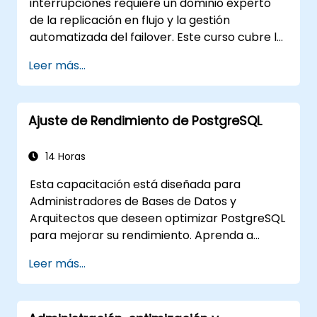
interrupciones requiere un dominio experto
de la replicación en flujo y la gestión
automatizada del failover. Este curso cubre la
replicación síncrona y asíncrona, la
Leer más...
replicación en cascada, el archivado de
registros de transacciones, las copias de
seguridad base y el monitoreo de
Ajuste de Rendimiento de PostgreSQL
configuraciones en flujo. Aprenderá a
implementar pgpool-II para la agrupación de
conexiones, la configuración automatizada de
14 Horas
alta disponibilidad y la confiabilidad de bases
Esta capacitación está diseñada para
de datos de nivel empresarial para entornos
Administradores de Bases de Datos y
críticos que sirven aplicaciones comerciales
Arquitectos que deseen optimizar PostgreSQL
con alto tráfico.
para mejorar su rendimiento. Aprenda a
registrar las cargas de trabajo lentas e
Leer más...
identificar los posibles puntos problemáticos
en una consulta. Este tema también cubre los
parámetros más importantes que deben