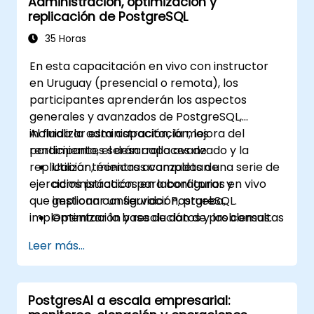
Administración, optimización y
ajustarse para lograr un rendimiento óptimo.
replicación de PostgreSQL
35 Horas
En esta capacitación en vivo con instructor
en Uruguay (presencial o remota), los
participantes aprenderán los aspectos
generales y avanzados de PostgreSQL,
incluida la administración, la mejora del
Al finalizar esta capacitación, los
rendimiento, el desarrollo avanzado y la
participantes serán capaces de:
replicación, mientras completan una serie de
Utilizar técnicas avanzadas de
ejercicios prácticos en laboratorios en vivo
administración para configurar y
que implican configuración, prueba,
gestionar un servidor PostgreSQL.
implementación y resolución de problemas.
Optimizar la base de datos y las consultas
para obtener el máximo rendimiento.
Leer más...
Replicar y escalar un servidor PostgreSQL.
PostgresAI a escala empresarial: