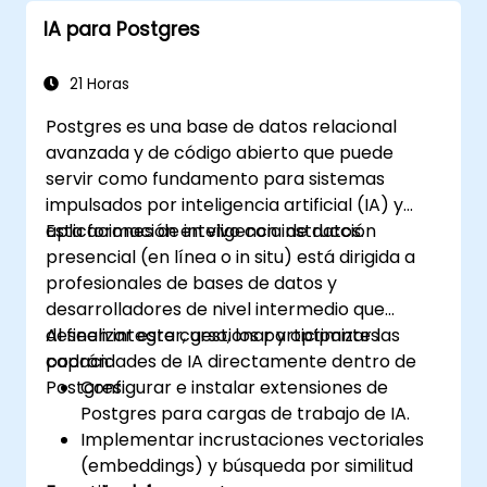
IA para Postgres
21 Horas
Postgres es una base de datos relacional
avanzada y de código abierto que puede
servir como fundamento para sistemas
impulsados por inteligencia artificial (IA) y
aplicaciones de inteligencia de datos.
Esta formación en vivo con instrucción
presencial (en línea o in situ) está dirigida a
profesionales de bases de datos y
desarrolladores de nivel intermedio que
deseen integrar, gestionar y optimizar las
Al finalizar este curso, los participantes
capacidades de IA directamente dentro de
podrán:
Postgres.
Configurar e instalar extensiones de
Postgres para cargas de trabajo de IA.
Implementar incrustaciones vectoriales
(embeddings) y búsqueda por similitud