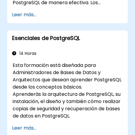
PostgreSQL de manera efectiva. Los
participantes aprenderán a manejar la
Leer más...
seguridad de los usuarios, realizar respaldos y
restauraciones, gestionar registros y ajustar
parámetros básicos. A través de ejercicios
Esenciales de PostgreSQL
prácticos, los estudiantes realizarán tareas
de administración del mundo real y se
prepararán para temas avanzados como el
14 Horas
rendimiento y la replicación.
Esta formación está diseñada para
Administradores de Bases de Datos y
Arquitectos que desean aprender PostgreSQL
desde los conceptos básicos.
Aprenderás la arquitectura de PostgreSQL, su
instalación, el diseño y también cómo realizar
copias de seguridad y recuperación de bases
de datos en PostgreSQL.
Leer más...