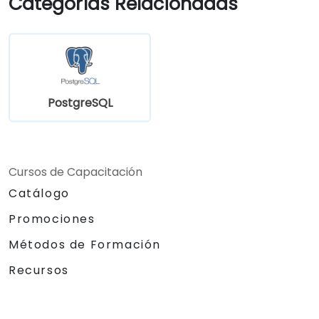
Categorías Relacionadas
Conocer las herramientas y técnicas
para optimización del alto rendimiento.
Explorar las herramientas externas para
monitoreo y observabilidad.
PostgreSQL
Cursos de Capacitación
Catálogo
Promociones
Métodos de Formación
Recursos