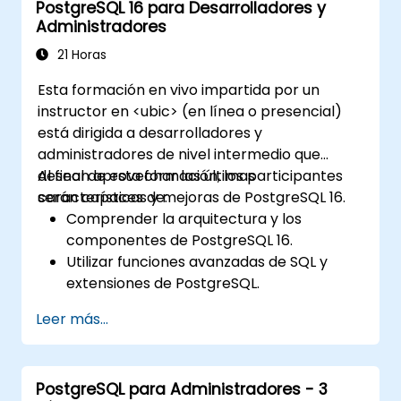
PostgreSQL 16 para Desarrolladores y
replicación y simulaciones de recuperación.
Administradores
21 Horas
Esta formación en vivo impartida por un
instructor en <ubic> (en línea o presencial)
está dirigida a desarrolladores y
administradores de nivel intermedio que
desean aprovechar las últimas
Al final de esta formación, los participantes
características y mejoras de PostgreSQL 16.
serán capaces de:
Comprender la arquitectura y los
componentes de PostgreSQL 16.
Utilizar funciones avanzadas de SQL y
extensiones de PostgreSQL.
Implementar las mejores prácticas de
Leer más...
seguridad y controles de acceso.
Realizar tareas de administración de
bases de datos, incluidas copias de
PostgreSQL para Administradores - 3
seguridad, recuperación y monitoreo.