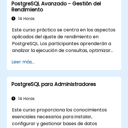
PostgreSQL Avanzado - Gestión del
Recuperación (RAG). Los estudiantes
Rendimiento
aprenderán a instalar PgVector y PgAI,
generar y cargar incrustaciones vectoriales,
14 Horas
crear índices vectoriales, implementar
Este curso práctico se centra en los aspectos
búsqueda semántica y RAG, y desarrollar
aplicados del ajuste de rendimiento en
aplicaciones de texto a SQL utilizando
PostgreSQL. Los participantes aprenderán a
LangChain con Python/JavaScript. Las
analizar la ejecución de consultas, optimizar
demostraciones y la práctica en manos
índices, ajustar parámetros de memoria y del
refuerzan los conceptos centrales y las
Leer más...
sistema, y monitorizar cargas de trabajo de
habilidades prácticas.
manera efectiva. Escenarios reales y
ejercicios en vivo demuestran cómo
PostgreSQL para Administradores
identificar y resolver cuellos de botella tanto
a nivel de base de datos como de sistema.
14 Horas
Este curso proporciona los conocimientos
esenciales necesarios para instalar,
configurar y gestionar bases de datos