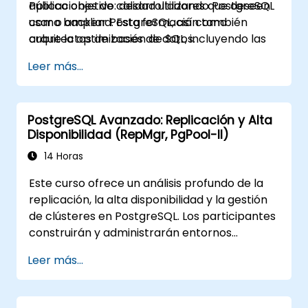
aplicaciones de calidad utilizando PostgreSQL
Público objetivo: desarrolladores que deseen
como backend. Esta formación también
usar o ampliar PostgreSQL, así como
cubre la optimización de SQL, incluyendo las
arquitectos de bases de datos.
mejores prácticas para escribir consultas
Leer más...
eficientes.
PostgreSQL Avanzado: Replicación y Alta
Disponibilidad (RepMgr, PgPool-II)
14 Horas
Este curso ofrece un análisis profundo de la
replicación, la alta disponibilidad y la gestión
de clústeres en PostgreSQL. Los participantes
construirán y administrarán entornos
multinodo, configurarán automatización del
Leer más...
failover y explorarán soluciones de balanceo
de carga y agrupamiento de conexiones. El
curso incluye laboratorios prácticos de