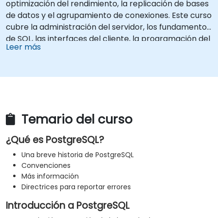
optimización del rendimiento, la replicación de bases
de datos y el agrupamiento de conexiones. Este curso
cubre la administración del servidor, los fundamentos
de SQL, las interfaces del cliente, la programación del
Leer más
lado del servidor y los componentes internos de la
base de datos. La capacitación práctica proporciona
a los DBAs y desarrolladores las habilidades
necesarias para optimizar la ejecución de consultas,
administrar copias de seguridad, configurar el
monitoreo y crear configuraciones robustas de nivel
Temario del curso
empresarial para entornos PostgreSQL.
¿Qué es PostgreSQL?
Una breve historia de PostgreSQL
Convenciones
Más información
Directrices para reportar errores
Introducción a PostgreSQL