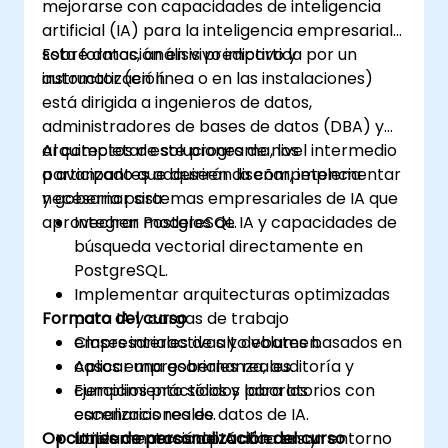
mejorarse con capacidades de inteligencia
artificial (IA) para la inteligencia empresarial
sobre datos, análisis predictivo y
Esta formación en vivo impartida por un
automatización.
instructor (en línea o en las instalaciones)
está dirigida a ingenieros de datos,
administradores de bases de datos (DBA) y
arquitectos de soluciones de nivel intermedio
Al completar este programa, los
a avanzado que deseen diseñar, implementar
participantes adquirirán la competencia
y gobernar sistemas empresariales de IA que
necesaria para:
aprovechen PostgreSQL.
Integrar modelos de IA y capacidades de
búsqueda vectorial directamente en
PostgreSQL.
Implementar arquitecturas optimizadas
Formato del curso
para IA y cargas de trabajo
empresariales de alto volumen.
Clases interactivas y debates basados en
Aplicar una gobernanza, auditoría y
casos empresariales reales.
cumplimiento sólidos para las
Ejercicios prácticos y laboratorios con
canalizaciones de datos de IA.
escenarios reales.
Opciones de personalización del curso
Utilizar marcos de IA abiertos y
Implementación práctica en un entorno