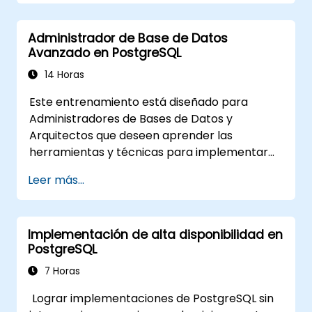
Administrador de Base de Datos
Avanzado en PostgreSQL
14 Horas
Este entrenamiento está diseñado para
Administradores de Bases de Datos y
Arquitectos que deseen aprender las
herramientas y técnicas para implementar
Respaldos, Alta Disponibilidad y Seguridad de
Leer más...
la Base de Datos en PostgreSQL.
También aprenderá cómo identificar
consultas lentas, monitorear el rendimiento
Implementación de alta disponibilidad en
de la base de datos y ajustar PostgreSQL para
PostgreSQL
optimizar su desempeño.
7 Horas
Lograr implementaciones de PostgreSQL sin