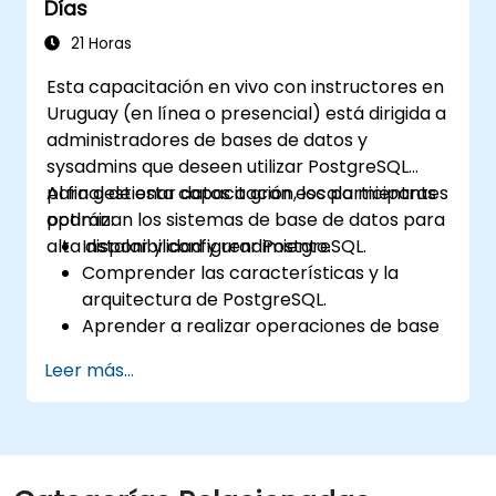
Días
Optimizar el rendimiento de la base de
datos mediante estrategias de ajuste e
21 Horas
indexación.
Esta capacitación en vivo con instructores en
Utilizar las herramientas integradas de
Uruguay (en línea o presencial) está dirigida a
PostgreSQL para alta disponibilidad y
administradores de bases de datos y
replicación.
sysadmins que deseen utilizar PostgreSQL
Integrar PostgreSQL con marcos
para gestionar datos a gran escala mientras
Al final de esta capacitación, los participantes
modernos de desarrollo de aplicaciones.
optimizan los sistemas de base de datos para
podrán:
alta disponibilidad y rendimiento.
Instalar y configurar PostgreSQL.
Comprender las características y la
arquitectura de PostgreSQL.
Aprender a realizar operaciones de base
de datos con SQL.
Leer más...
Ejecutar copias de seguridad y
recuperación de la base de datos para
prevenir pérdida de datos.
Configurar el servidor para alta
disponibilidad.