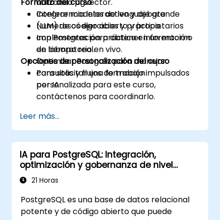
Formato del curso
utilizando pgvector.
Integrar modelos de lenguaje grande
Conferencia interactiva y debate.
(LLM) de código abierto y propietarios
Numerosos ejercicios y práctica.
con Postgres para obtener información
Implementación práctica en un entorno
en tiempo real.
de laboratorio en vivo.
Opciones de personalización del curso
Optimizar Postgres para manejar
consultas y flujos de trabajo impulsados
Para solicitar una formación
por IA.
personalizada para este curso,
contáctenos para coordinarlo.
Leer más...
IA para PostgreSQL: Integración,
optimización y gobernanza de nivel
empresarial
21 Horas
PostgreSQL es una base de datos relacional
potente y de código abierto que puede