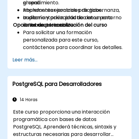
el rendimiento.
grupal.
Implementar controles de gobernanza,
Abundantes ejercicios prácticos.
auditoría y privacidad de datos para
Implementación práctica en un entorno
Opciones de personalización del curso
entornos clonados.
de laboratorio en vivo.
Para solicitar una formación
personalizada para este curso,
contáctenos para coordinar los detalles.
Leer más...
PostgreSQL para Desarrolladores
14 Horas
Este curso proporciona una interacción
programática con bases de datos
PostgreSQL. Aprenderá técnicas, sintaxis y
estructuras necesarias para desarrollar