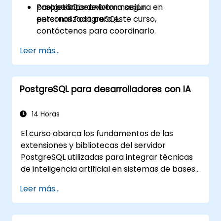
propietarios de forma segura en
PostgreSQL en vivo.
Para solicitar una formación
entornos PostgreSQL.
personalizada para este curso,
contáctenos para coordinarlo.
Leer más...
PostgreSQL para desarrolladores con IA
14 Horas
El curso abarca los fundamentos de las
extensiones y bibliotecas del servidor
PostgreSQL utilizadas para integrar técnicas
de inteligencia artificial en sistemas de bases
de datos, incluyendo: búsqueda de similitud y
Leer más...
semántica basada en vectores de
incrustación (embedding), consultas de texto
a SQL y Generación Aumentada por