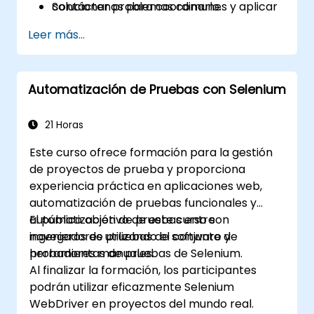
Solucionar problemas comunes y aplicar
contáctenos para coordinarlo.
las mejores prácticas para la estabilidad
Leer más...
de la automatización.
Automatización de Pruebas con Selenium
21 Horas
Este curso ofrece formación para la gestión
de proyectos de prueba y proporciona
experiencia práctica en aplicaciones web,
automatización de pruebas funcionales y
automatización de pruebas entre
El público objetivo de este curso son
navegadores utilizando el conjunto de
ingenieros de pruebas de software y
herramientas de pruebas de Selenium.
probadores manuales.
Al finalizar la formación, los participantes
podrán utilizar eficazmente Selenium
WebDriver en proyectos del mundo real.