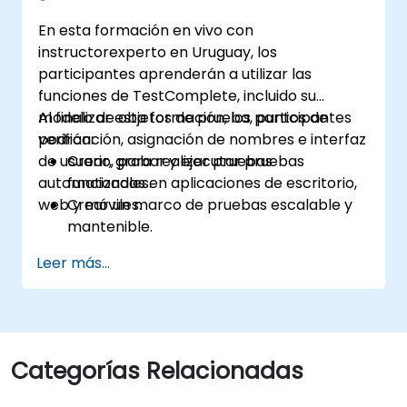
En esta formación en vivo con
instructorexperto en Uruguay, los
participantes aprenderán a utilizar las
funciones de TestComplete, incluido su
modelo de objetos de prueba, puntos de
Al finalizar esta formación, los participantes
verificación, asignación de nombres e interfaz
podrán:
de usuario, para realizar pruebas
Crear, grabar y ejecutar pruebas
automatizadas en aplicaciones de escritorio,
funcionales.
web y móviles.
Crear un marco de pruebas escalable y
mantenible.
Crear puntos de verificación, adaptar las
Leer más...
pruebas a múltiples dispositivos y analizar
los resultados de las pruebas.
Utilizar las extensiones de scripting de
TestComplete.
Categorías Relacionadas