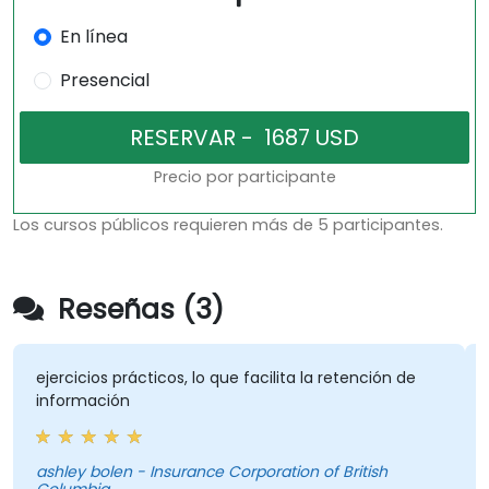
En línea
Presencial
Precio por participante
Los cursos públicos requieren más de 5 participantes.
Reseñas (3)
ejercicios prácticos, lo que facilita la retención de
L
información
ú
r
b
ashley bolen - Insurance Corporation of British