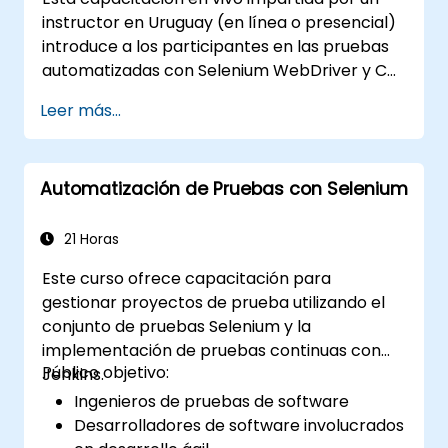
Introducción a Selenium
instructor en Uruguay (en línea o presencial)
(https://www.nobleprog.com/introduction-
introduce a los participantes en las pruebas
selenium-training)
.
automatizadas con Selenium WebDriver y C#
en Visual Studio. Si no tienes experiencia en
Leer más...
programación con C# o deseas repasarla,
consulta el curso: C# para Ingenieros de
Pruebas de Automatización.
Automatización de Pruebas con Selenium
21 Horas
Este curso ofrece capacitación para
gestionar proyectos de prueba utilizando el
conjunto de pruebas Selenium y la
implementación de pruebas continuas con
Público objetivo:
Jenkins.
Ingenieros de pruebas de software
Desarrolladores de software involucrados