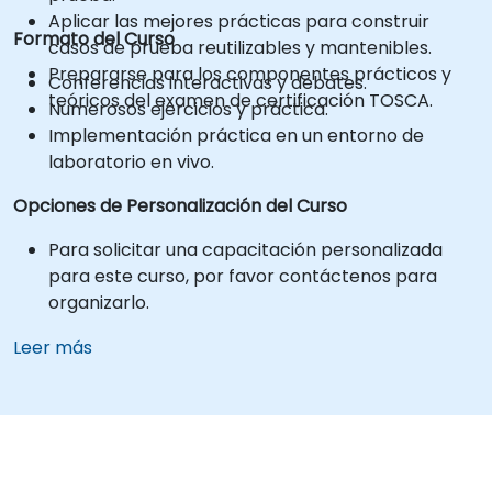
Aplicar las mejores prácticas para construir
Formato del Curso
casos de prueba reutilizables y mantenibles.
Prepararse para los componentes prácticos y
Conferencias interactivas y debates.
teóricos del examen de certificación TOSCA.
Numerosos ejercicios y práctica.
Implementación práctica en un entorno de
laboratorio en vivo.
Opciones de Personalización del Curso
Para solicitar una capacitación personalizada
para este curso, por favor contáctenos para
organizarlo.
Leer más