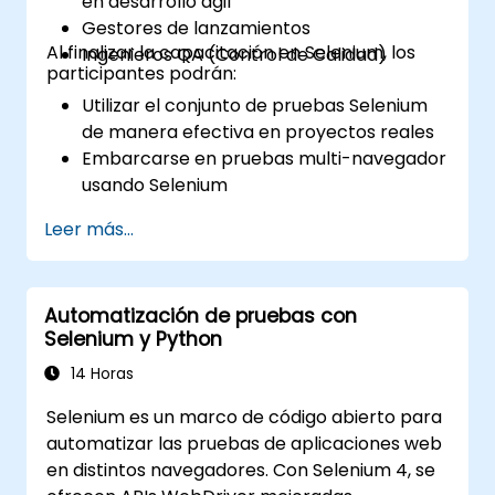
en desarrollo ágil
Gestores de lanzamientos
Al finalizar la capacitación en Selenium, los
Ingenieros QA (Control de Calidad)
participantes podrán:
Utilizar el conjunto de pruebas Selenium
de manera efectiva en proyectos reales
Embarcarse en pruebas multi-navegador
usando Selenium
Distribuir las pruebas utilizando Selenium
Leer más...
Grid
Ejecutar pruebas de regresión con
Selenium en Jenkins
Automatización de pruebas con
Preparar informes de prueba e informes
Selenium y Python
periódicos usando Jenkins
14 Horas
Selenium es un marco de código abierto para
automatizar las pruebas de aplicaciones web
en distintos navegadores. Con Selenium 4, se