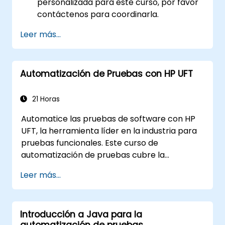
personalizada para este curso, por favor
contáctenos para coordinarla.
Leer más...
Automatización de Pruebas con HP UFT
21 Horas
Automatice las pruebas de software con HP
UFT, la herramienta líder en la industria para
pruebas funcionales. Este curso de
automatización de pruebas cubre la
grabación y reproducción de secuencias de
Leer más...
comandos, identificación de objetos, pruebas
parametrizadas, acciones reutilizables,
pruebas de aplicaciones web y validación de
Introducción a Java para la
API a través de laboratorios prácticos.
automatización de pruebas