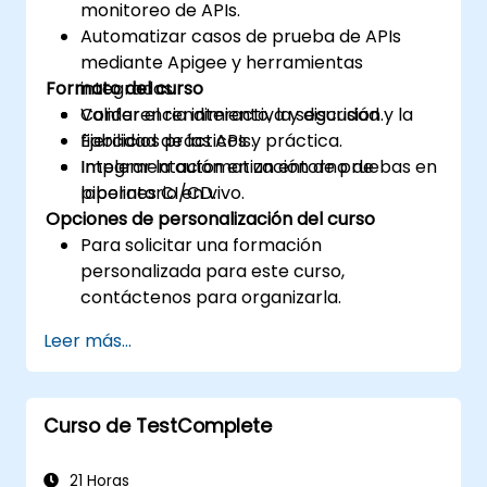
monitoreo de APIs.
Automatizar casos de prueba de APIs
mediante Apigee y herramientas
Formato del curso
integradas.
Validar el rendimiento, la seguridad y la
Conferencia interactiva y discusión.
fiabilidad de las APIs.
Ejercicios prácticos y práctica.
Integrar la automatización de pruebas en
Implementación en un entorno de
pipelines CI/CD.
laboratorio en vivo.
Opciones de personalización del curso
Para solicitar una formación
personalizada para este curso,
contáctenos para organizarla.
Leer más...
Curso de TestComplete
21 Horas