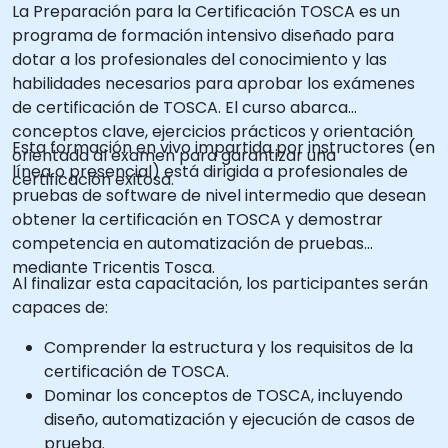
La Preparación para la Certificación TOSCA es un
programa de formación intensivo diseñado para
dotar a los profesionales del conocimiento y las
habilidades necesarios para aprobar los exámenes
de certificación de TOSCA. El curso abarca
conceptos clave, ejercicios prácticos y orientación
Esta formación en vivo impartida por instructores (en
orientada al examen para garantizar una
línea o presencial) está dirigida a profesionales de
certificación exitosa.
pruebas de software de nivel intermedio que desean
obtener la certificación en TOSCA y demostrar
competencia en automatización de pruebas
mediante Tricentis Tosca.
Al finalizar esta capacitación, los participantes serán
capaces de:
Comprender la estructura y los requisitos de la
certificación de TOSCA.
Dominar los conceptos de TOSCA, incluyendo
diseño, automatización y ejecución de casos de
prueba.