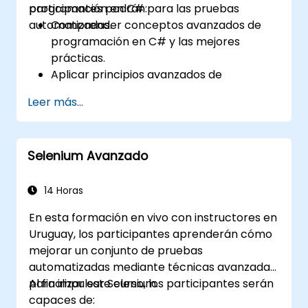
programación en C# para las pruebas
participantes podrán:
automatizadas.
Comprender conceptos avanzados de
programación en C# y las mejores
prácticas.
Aplicar principios avanzados de
programación orientada a objetos para
Leer más...
crear soluciones de automatización
eficientes y flexibles.
Diseñar y desarrollar marcos de
Selenium Avanzado
automatización modulares y reutilizables
utilizando las mejores prácticas de la
industria.
14 Horas
En esta formación en vivo con instructores en
Uruguay, los participantes aprenderán cómo
mejorar un conjunto de pruebas
automatizadas mediante técnicas avanzadas
para impulsar Selenium.
Al finalizar este curso, los participantes serán
capaces de: