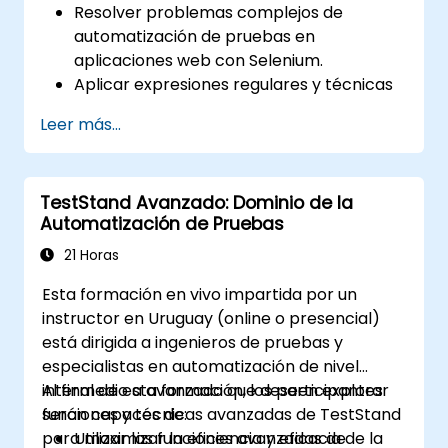
Resolver problemas complejos de
automatización de pruebas en
aplicaciones web con Selenium.
Aplicar expresiones regulares y técnicas
de verificación basadas en patrones.
Leer más...
Gestionar excepciones que detienen la
ejecución de las pruebas.
Buscar programáticamente objetos web.
TestStand Avanzado: Dominio de la
Capturar dinámicamente datos desde
Automatización de Pruebas
controles web.
Crear un marco de trabajo para pruebas
21 Horas
basadas en datos.
Esta formación en vivo impartida por un
Distribuir pruebas con Selenium Grid.
instructor en Uruguay (online o presencial)
está dirigida a ingenieros de pruebas y
especialistas en automatización de nivel
intermedio a avanzado que deseen explorar
Al final de esta formación, los participantes
funciones y técnicas avanzadas de TestStand
serán capaces de:
para maximizar la eficiencia y eficacia de la
Utilizar las funciones avanzadas de