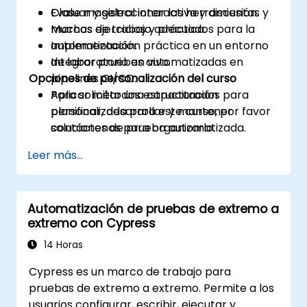
Evaluar y seleccionar las herramientas y
Clase magistral interactiva y discusión.
marcos de trabajo adecuados para la
Muchas ejercicios y práctica.
automatización.
Implementación práctica en un entorno
Integrar pruebas automatizadas en
de laboratorio en vivo.
Opciones de personalización del curso
pipelines CI/CD.
Aplicar métodos estructurados para
Para solicitar una capacitación
planificar, desarrollar y mantener
personalizada para este curso, por favor
soluciones de prueba automatizada.
contáctenos para organizarlo.
Practicar con simulaciones de examen y
Leer más...
familiarizarse con los formatos reales de
prueba.
Automatización de pruebas de extremo a
extremo con Cypress
14 Horas
Cypress es un marco de trabajo para
pruebas de extremo a extremo. Permite a los
usuarios configurar, escribir, ejecutar y