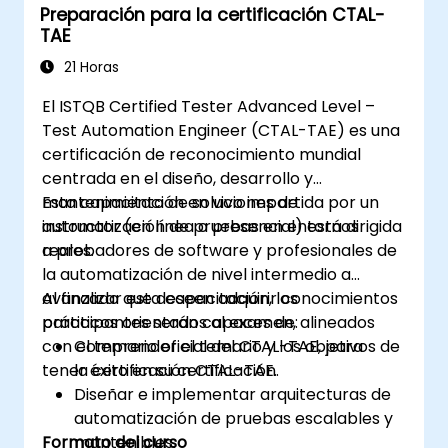
Preparación para la certificación CTAL-
nativos y web, y generando informes
TAE
detallados de las pruebas. Ideal para
ingenieros de QA y profesionales de las
21 Horas
pruebas que buscan añadir habilidades de
El ISTQB Certified Tester Advanced Level –
automatización y prueba móvil a su conjunto
Test Automation Engineer (CTAL-TAE) es una
de competencias. Punto de partida perfecto
certificación de reconocimiento mundial
para la certificación en Appium y el avance
centrada en el diseño, desarrollo y
profesional en el aseguramiento de calidad
mantenimiento de soluciones de
Esta capacitación en vivo impartida por un
móvil.
automatización de pruebas en entornos
instructor (en línea o presencial) está dirigida
reales.
a probadores de software y profesionales de
la automatización de nivel intermedio a
avanzado que deseen adquirir conocimientos
Al finalizar esta capacitación, los
prácticos orientados al examen, alineados
participantes serán capaces de:
con el temario oficial del CTAL-TAE, para
Comprender el temario y los objetivos de
tener éxito en su certificación.
la certificación CTAL-TAE.
Diseñar e implementar arquitecturas de
automatización de pruebas escalables y
Formato del curso
mantenibles.