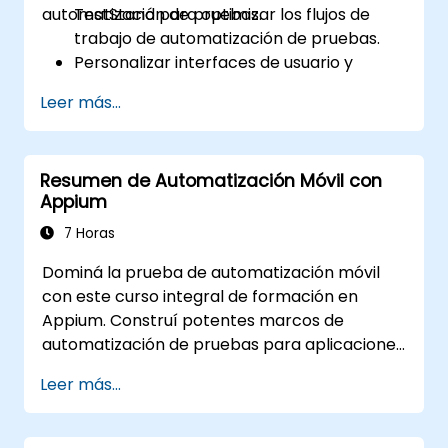
automatización de pruebas.
TestStand para optimizar los flujos de
trabajo de automatización de pruebas.
Personalizar interfaces de usuario y
desarrollar secuencias de prueba
Leer más...
avanzadas.
Implementar técnicas avanzadas de
procesamiento de resultados y
Resumen de Automatización Móvil con
generación de informes.
Appium
Integrar TestStand con bases de datos,
sistemas y hardware externos.
7 Horas
Aplicar las mejores prácticas para
Dominá la prueba de automatización móvil
mantener, gestionar, solucionar
con este curso integral de formación en
problemas y depurar secuencias de
Appium. Construí potentes marcos de
prueba complejas.
automatización de pruebas para aplicaciones
móviles Android e iOS utilizando el marco líder
Leer más...
de la industria, Appium. Adquirí experiencia
práctica configurando Appium, escribiendo
scripts de prueba, identificando elementos