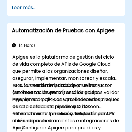
Leer más...
Automatización de Pruebas con Apigee
14 Horas
Apigee es la plataforma de gestión del ciclo
de vida completo de APIs de Google Cloud
que permite a las organizaciones diseñar,
asegurar, implementar, monitorear y escalar
APIs. Sus características de pruebas y
Esta formación impartida por un instructor
automatización permiten a los equipos validar
(en línea o presencial) está dirigida a
APIs, aplicar políticas y garantizar despliegues
ingenieros de QA y desarrolladores de nivel
de alta calidad en pipelines CI/CD.
principiante a intermedio que deseen
automatizar las pruebas y validación de APIs
Al finalizar esta formación, los participantes
utilizando las herramientas e integraciones de
serán capaces de:
Apigee.
Configurar Apigee para pruebas y