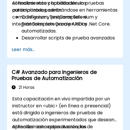
conocimientos y habilidades en pruebas
Al finalizar esta capacitación, los
automatizadas, centrándose en herramientas
participantes podrán:
como Selenium, TestComplete e
Configurar y preparar Selenium y
integrándolas con Oracle APEX y .Net Core.
TestComplete para pruebas
automatizadas.
Desarrollar scripts de prueba avanzados
y marcos de trabajo.
Leer más...
Integrar las pruebas automatizadas con
aplicaciones Oracle APEX y .Net Core.
Aplicar técnicas de aprendizaje
C# Avanzado para Ingenieros de
automático para mejorar la
Pruebas de Automatización
automatización de pruebas.
Transitar eficazmente desde las pruebas
21 Horas
manuales hacia las automáticas.
Esta capacitación en vivo impartida por un
Gestionar proyectos de prueba
instructor en <ubic> (en línea o presencial)
externalizados y mantener los
está dirigida a ingenieros de pruebas de
estándares de calidad.
automatización experimentados que desean
aprender conceptos avanzados de
Al finalizar esta capacitación, los