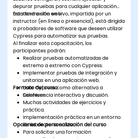
depurar pruebas para cualquier aplicación
frontend o sitio web.
Esta formación en vivo, impartida por un
instructor (en línea o presencial), está dirigida
a probadores de software que deseen utilizar
Cypress para automatizar sus pruebas.
Al finalizar esta capacitación, los
participantes podrán:
Realizar pruebas automatizadas de
extremo a extremo con Cypress.
Implementar pruebas de integración y
unitarias en una aplicación web.
Formato del curso
Usar Cypress como alternativa a
Selenium.
Conferencia interactiva y discusión.
Muchas actividades de ejercicios y
práctica.
Implementación práctica en un entorno
Opciones de personalización del curso
de laboratorio en vivo.
Para solicitar una formación