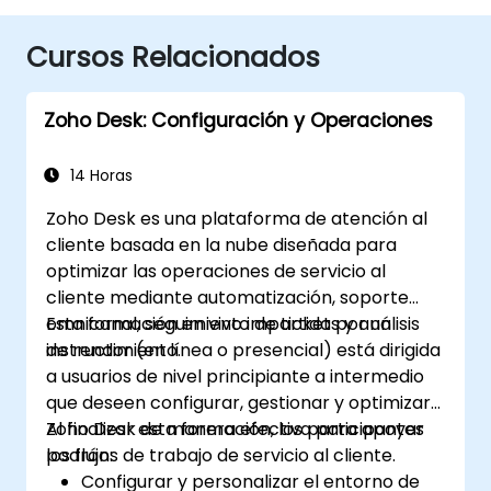
Cursos Relacionados
Zoho Desk: Configuración y Operaciones
14 Horas
Zoho Desk es una plataforma de atención al
cliente basada en la nube diseñada para
optimizar las operaciones de servicio al
cliente mediante automatización, soporte
omnicanal, seguimiento de tickets y análisis
Esta formación en vivo impartida por un
de rendimiento.
instructor (en línea o presencial) está dirigida
a usuarios de nivel principiante a intermedio
que deseen configurar, gestionar y optimizar
Zoho Desk de manera efectiva para apoyar
Al finalizar esta formación, los participantes
los flujos de trabajo de servicio al cliente.
podrán:
Configurar y personalizar el entorno de