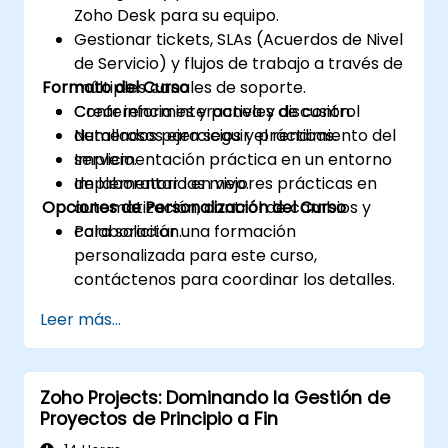
Zoho Desk para su equipo.
Gestionar tickets, SLAs (Acuerdos de Nivel
de Servicio) y flujos de trabajo a través de
Formato del Curso
múltiples canales de soporte.
Crear informes y paneles de control
Conferencia interactiva y discusión.
detallados para seguir el rendimiento del
Numerosos ejercicios y prácticas.
servicio.
Implementación práctica en un entorno
Implementar las mejores prácticas en
de laboratorio en vivo.
Opciones de Personalización del Curso
automatización, control de cambios y
colaboración.
Para solicitar una formación
personalizada para este curso,
contáctenos para coordinar los detalles.
Leer más...
Zoho Projects: Dominando la Gestión de
Proyectos de Principio a Fin