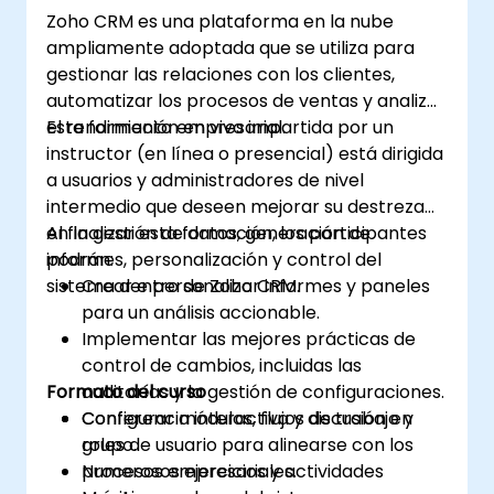
Zoho CRM es una plataforma en la nube
ampliamente adoptada que se utiliza para
gestionar las relaciones con los clientes,
automatizar los procesos de ventas y analizar
el rendimiento empresarial.
Esta formación en vivo impartida por un
instructor (en línea o presencial) está dirigida
a usuarios y administradores de nivel
intermedio que deseen mejorar su destreza
en la gestión de datos, generación de
Al finalizar esta formación, los participantes
informes, personalización y control del
podrán:
sistema dentro de Zoho CRM.
Crear e personalizar informes y paneles
para un análisis accionable.
Implementar las mejores prácticas de
control de cambios, incluidas las
Formato del curso
auditorías y la gestión de configuraciones.
Configurar módulos, flujos de trabajo y
Conferencia interactiva y discusión en
roles de usuario para alinearse con los
grupo.
procesos empresariales.
Numerosos ejercicios y actividades