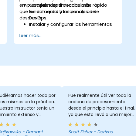
empresariales optimizadas más rápido
Comprender el vocabulario
que los enfoques tradicionales de
fundamental y los principios de
desarrollo.
DevOps.
Instalar y configurar las herramientas
necesarias de Azure DevOps para el
Leer más...
desarrollo de software.
Utilizar las herramientas y servicios de
Azure DevOps para adaptarse
continuamente al mercado.
Construir aplicaciones empresariales y
evaluar los procesos de desarrollo
actuales sobre soluciones de Azure
DevOps.
Gestionar equipos con mayor
eficiencia y acelerar el tiempo de
udiéramos hacer todo por
Fue realmente útil ver toda la
despliegue de software.
os mismos en la práctica.
cadena de procesamiento
Adoptar prácticas de desarrollo
estro instructor tenía un
desde el principio hasta el final,
DevOps dentro de la organización.
imiento extenso y
ya que esto llevó a una mejor
mos preguntarle cualquier
comprensión de cómo utilizar l
y siempre tenía la
tecnología, algo que no se
 Gajtkowska - Demant
Scott Fisher - Derivco
sta. Que adquirí
obtendría al centrarse solo en