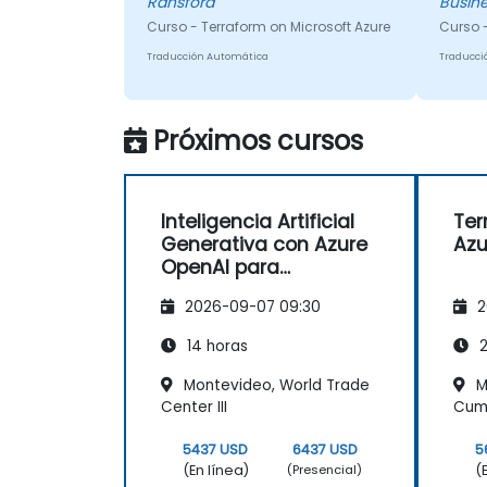
Ransford
Busine
habili
Curso - Terraform on Microsoft Azure
Curso 
desarr
Traducción Automática
Traducci
Próximos cursos
Inteligencia Artificial
Ter
Generativa con Azure
Azu
OpenAI para
Desarrolladores Java
2026-09-07 09:30
2
14 horas
2
Montevideo, World Trade
M
Center III
Cum
5437 USD
6437 USD
5
(En línea)
(
(Presencial)