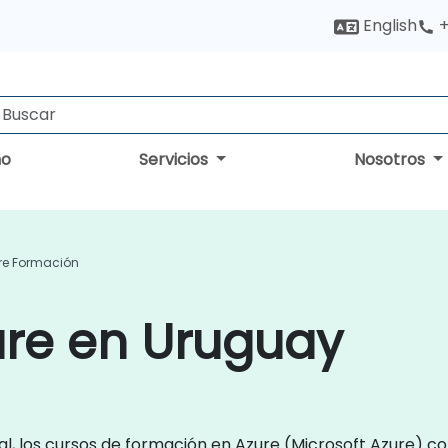
English
+
no
Servicios
Nosotros
re Formación
ure en Uruguay
, los cursos de formación en Azure (Microsoft Azure) c