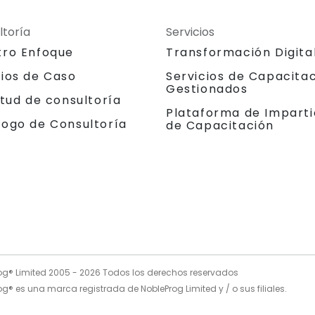
ltoría
Servicios
tro Enfoque
Transformación Digita
dios de Caso
Servicios de Capacita
Gestionados
itud de consultoría
Plataforma de Imparti
logo de Consultoría
de Capacitación
og® Limited 2005 -
2026
Todos los derechos reservados
g® es una marca registrada de NobleProg Limited y / o sus filiales.