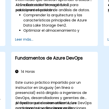
Crear módulos reutilizables de
Azure Data Lake Storage Gen2 para
Al finalizar esta formación, los
Terraform para un aprovisionamiento
soluciones efectivas de análisis de datos.
participantes podrán:
consistente de recursos.
a
Comprender la arquitectura y las
Aprovechar las características
características principales de Azure
avanzadas de Terraform para
Data Lake Storage Gen2.
despliegues de infraestructura
Optimizar el almacenamiento y
complejos.
acceso a los datos en función del
Leer más...
costo y el rendimiento.
Integrar Azure Data Lake Storage Gen2
con otros servicios de Azure para
análisis y procesamiento de datos.
Fundamentos de Azure DevOps
Desarrollar soluciones utilizando la API
de Azure Data Lake Storage Gen2.
Solucionar problemas comunes y
14 Horas
optimizar las estrategias de
almacenamiento.
Este curso práctico impartido por un
instructor en Uruguay (en línea o
presencial) está dirigido a ingenieros de
DevOps, desarrolladores y gerentes de
proyecto que desean utilizar Azure DevOps
Al finalizar este entrenamiento, los
para construir y desplegar aplicaciones
participantes serán capaces de: