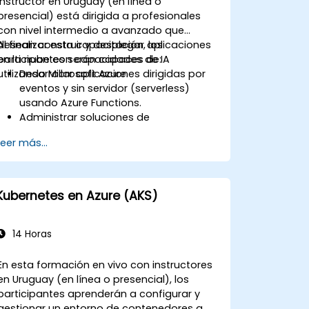
instructor en Uruguay (en línea o
presencial) está dirigida a profesionales
con nivel intermedio a avanzado que
desean construir y desplegar aplicaciones
Al finalizar esta capacitación, los
en la nube con capacidades de IA
participantes serán capaces de:
utilizando Microsoft Azure.
Desarrollar aplicaciones dirigidas por
eventos y sin servidor (serverless)
usando Azure Functions.
Administrar soluciones de
almacenamiento de Azure y máquinas
Leer más...
virtuales.
Desplegar y escalar aplicaciones web
utilizando Azure App Service y
contenedores Docker.
Kubernetes en Azure (AKS)
Integrar inteligencia artificial,
aprendizaje automático y
procesamiento del lenguaje natural
14 Horas
mediante Azure AI Services.
Aprovechar GitHub Copilot para
En esta formación en vivo con instructores
apoyar el desarrollo de aplicaciones
en Uruguay (en línea o presencial), los
en la nube basadas en IA.
participantes aprenderán a configurar y
gestionar un entorno de contenedores a