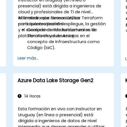
presencial) está dirigida a ingenieros de
cloud y profesionales de TI de nivel
intermedio que desean utilizar Terraform
Al finalizar esta formación, los
para automatizar el despliegue, la gestión
participantes podrán:
y el escalado de infraestructura en la
Comprender los fundamentos de
plataforma cloud de Azure.
Terraform y sus ventajas en el
concepto de Infraestructura como
Código (IaC).
Configurar e instalar Terraform para
Leer más...
entornos de Azure.
Desarrollar, probar y desplegar
archivos de configuración de
s
Terraform para diversos servicios de
Azure Data Lake Storage Gen2
Azure.
Utilizar Terraform para gestionar y
escalar los recursos de Azure.
14 Horas
Implementar buenas prácticas para la
gestión del estado de Terraform y el
Esta formación en vivo con instructor en
control de versiones.
Uruguay (en línea o presencial) está
Integrar Terraform con Azure DevOps
dirigida a ingenieros de datos de nivel
para despliegues automatizados.
intermedio que desean aprender a utilizar