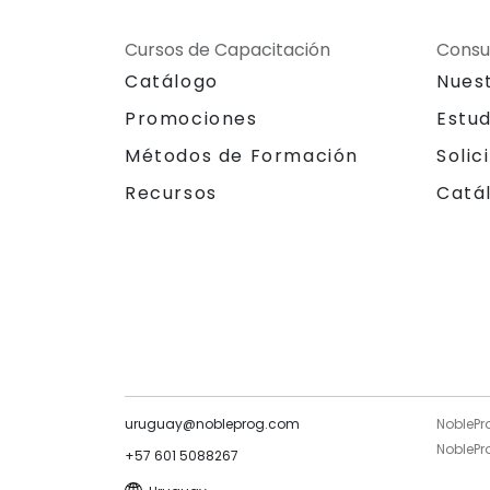
Cursos de Capacitación
Consu
Catálogo
Nues
Promociones
Estu
Métodos de Formación
Solic
Recursos
Catá
uruguay@nobleprog.com
NoblePr
NoblePro
+57 601 5088267