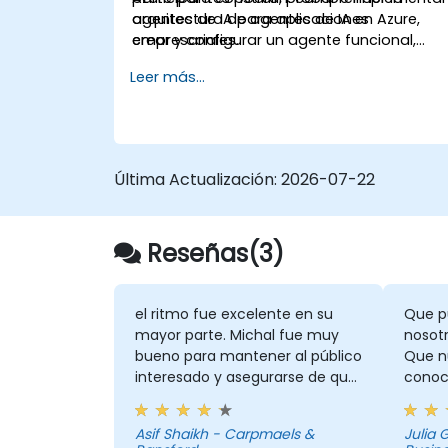
agentes de IA para aplicaciones
arquitectura de agentes de IA en Azure,
empresariales.
crear y configurar un agente funcional,
conectar los agentes a fuentes de
Leer más...
conocimiento empresarial, evaluar y
preparar los agentes para su despliegue.
Última Actualización:
2026-07-22
Reseñas(3)
el ritmo fue excelente en su
Que p
mayor parte. Michal fue muy
nosotr
bueno para mantener al público
Que nu
interesado y asegurarse de que
conoc
todos siguieran el ritmo en su
podía
mayor parte
cosa, 
Asif Shaikh - Carpmaels &
Julia
respue