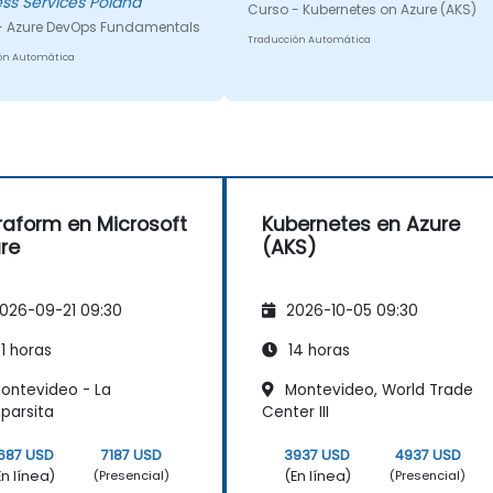
ss Services Poland
Curso - Kubernetes on Azure (AKS)
dades útiles para los
algunas partes diferentes fuera
- Azure DevOps Fundamentals
olladores.
de contexto.
Traducción Automática
ón Automática
raform en Microsoft
Kubernetes en Azure
re
(AKS)
026-09-21 09:30
2026-10-05 09:30
1 horas
14 horas
ontevideo - La
Montevideo, World Trade
parsita
Center III
687 USD
7187 USD
3937 USD
4937 USD
En línea)
(En línea)
(Presencial)
(Presencial)