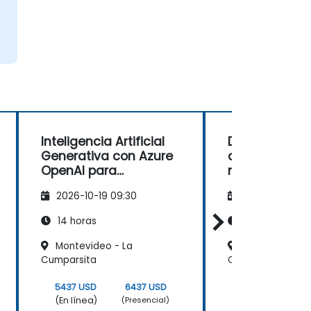
Inteligencia Artificial
Desarrollo de
Generativa con Azure
aplicaciones 
OpenAI para
nube con IA 
Desarrolladores Java
Microsoft Azu
2026-10-19 09:30
2026-11-02 09
14 horas
35 horas
Montevideo - La
Montevideo, W
Cumparsita
Center III
5437 USD
6437 USD
12375 USD
(En línea)
(En línea)
(Presencial)