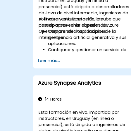
instructor en Uruguay (en línea o
presencial) está dirigida a desarrolladores
de Java de nivel intermedio, ingenieros de
software y entusiastas de la nube que
Al finalizar esta formación, los
deseen aprovechar el poder de Azure
participantes serán capaces de:
OpenAI para crear aplicaciones
Comprender los principios de la
inteligentes.
inteligencia artificial generativa y sus
aplicaciones.
Configurar y gestionar un servicio de
Azure OpenAI.
Leer más...
Integrar modelos de OpenAI en
aplicaciones Java.
Desplegar características potenciada
por IA dentro de aplicaciones web.
Azure Synapse Analytics
14 Horas
Esta formación en vivo, impartida por
instructores, en Uruguay (en línea o
presencial), está dirigida a ingenieros de
datos de nivel intermedio que desean