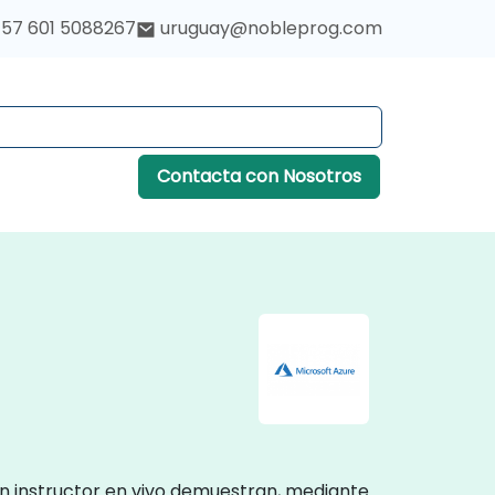
57 601 5088267
uruguay@nobleprog.com
Contacta con Nosotros
on instructor en vivo demuestran, mediante