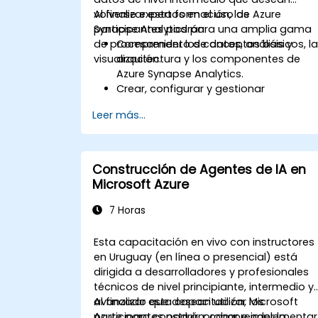
volverse expertos en el uso de Azure
Al finalizar esta formación, los
Synapse Analytics para una amplia gama
participantes podrán:
de procesamiento de datos, análisis y
Comprender los conceptos básicos, l
visualización.
arquitectura y los componentes de
Azure Synapse Analytics.
Crear, configurar y gestionar
almacenes de datos escalables
Leer más...
utilizando Azure Synapse.
Dominar las técnicas para ingerir,
transformar y cargar datos (ETL)
desde diversas fuentes en Azure
Construcción de Agentes de IA en
Synapse.
Microsoft Azure
Optimizar el rendimiento de las
consultas, asegurar los datos e
7 Horas
integrar Azure Synapse con Power BI y
otras herramientas para visualizar
Esta capacitación en vivo con instructores
datos y compartir conocimientos.
en Uruguay (en línea o presencial) está
dirigida a desarrolladores y profesionales
técnicos de nivel principiante, intermedio y
avanzado que desean utilizar Microsoft
Al finalizar esta capacitación, los
Azure para construir, probar e implementar
participantes podrán: comprender la