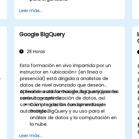
Leer más...
Google BigQuery
28 Horas
Esta formación en vivo impartida por un
instructor en <ubicación> (en línea o
e
presencial) está dirigida a analistas de
datos de nivel avanzado que desean
aprender a utilizar Google BigQuery para la
Al final de esta formación, los participantes
consulta y optimización de datos, así
serán capaces de:
como la integración con aprendizaje
Comprender los fundamentos de
automático.
Google BigQuery y su uso para el
análisis de datos y la computación en
la nube.
Utilizar Google BigQuery para la gestión
Leer más...
de datos y consultas SQL complejas.