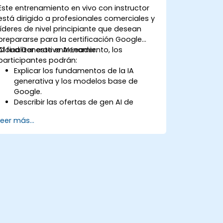
Este entrenamiento en vivo con instructor
está dirigido a profesionales comerciales y
líderes de nivel principiante que desean
prepararse para la certificación Google
Cloud Generative AI Leader.
Al finalizar este entrenamiento, los
participantes podrán:
Explicar los fundamentos de la IA
generativa y los modelos base de
Google.
Describir las ofertas de gen AI de
Google Cloud y herramientas para
Leer más...
agentes.
Aplicar ingeniería de prompts, anclaje
y RAG para mejorar la salida.
Comprender la IA segura y
responsable para la adopción
empresarial.