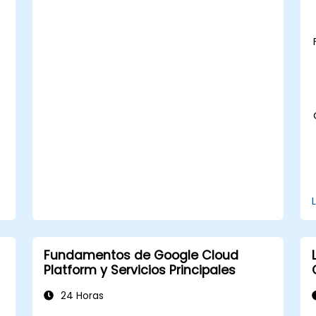
Implementar estrategias de
optimización de consultas para
mejorar el rendimiento.
Integrar BigQuery con otros servicios
de Google Cloud.
Fundamentos de Google Cloud
Platform y Servicios Principales
24 Horas