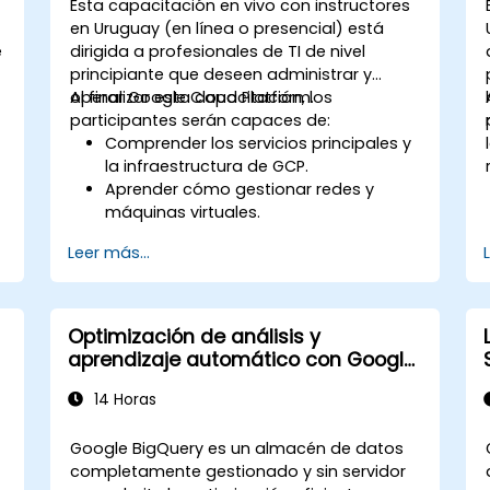
Esta capacitación en vivo con instructores
en Uruguay (en línea o presencial) está
e
dirigida a profesionales de TI de nivel
principiante que deseen administrar y
operar Google Cloud Platform.
Al finalizar esta capacitación, los
participantes serán capaces de:
a
Comprender los servicios principales y
la infraestructura de GCP.
Aprender cómo gestionar redes y
máquinas virtuales.
Comprender y aplicar las mejores
Leer más...
prácticas generales de seguridad en
GCP.
Explorar Kubernetes y la gestión de
contenedores en GCP.
Optimización de análisis y
y
Conocer las opciones de
aprendizaje automático con Google
almacenamiento y cómo
BigQuery
configurarlas.
14 Horas
Implementar y configurar bases de
datos en GCP.
Google BigQuery es un almacén de datos
completamente gestionado y sin servidor