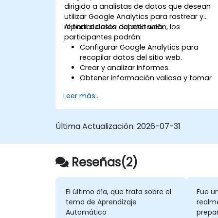
dirigido a analistas de datos que desean
utilizar Google Analytics para rastrear y
reportar datos del sitio web.
Al final de esta capacitación, los
participantes podrán:
Configurar Google Analytics para
recopilar datos del sitio web.
Crear y analizar informes.
Obtener información valiosa y tomar
decisiones basadas en datos.
Leer más...
Última Actualización:
2026-07-31
Reseñas(2)
El último día, que trata sobre el
Fue u
tema de Aprendizaje
realm
Automático
prepar