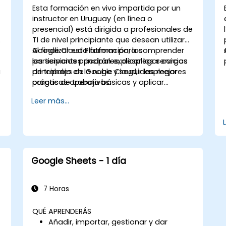
Esta formación en vivo impartida por un
instructor en Uruguay (en línea o
presencial) está dirigida a profesionales de
a
TI de nivel principiante que desean utilizar
Google Cloud Platform para comprender
Al finalizar esta formación, los
los servicios principales, desplegar cargas
participantes podrán explicar los servicios
a
de trabajo en la nube y seguir las mejores
principales de Google Cloud, desplegar
prácticas operativas.
cargas de trabajo básicas y aplicar
prácticas de seguridad y monitoreo.
Leer más...
Google Sheets - 1 día
7 Horas
QUÉ APRENDERÁS
Añadir, importar, gestionar y dar