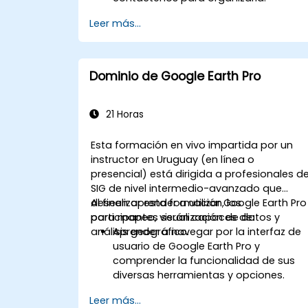
Leer más...
Dominio de Google Earth Pro
21 Horas
Esta formación en vivo impartida por un
instructor en Uruguay (en línea o
presencial) está dirigida a profesionales d
SIG de nivel intermedio-avanzado que
deseen aprender a utilizar Google Earth Pro
Al finalizar esta formación, los
para mapeo, visualización de datos y
participantes serán capaces de:
análisis geográfico.
Aprender a navegar por la interfaz de
usuario de Google Earth Pro y
comprender la funcionalidad de sus
diversas herramientas y opciones.
Navegar eficientemente por el globo
Leer más...
terráqueo utilizando Google Earth Pro,