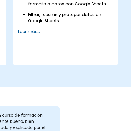
formato a datos con Google Sheets.
Filtrar, resumir y proteger datos en
Google Sheets.
Leer más...
Realizar cálculos y visualizar los datos
de tus hojas de cálculo.
Aplicar buenas prácticas para
compartir y colaborar en Google
Sheets.
n curso de formación
ente bueno, bien
ado y explicado por el