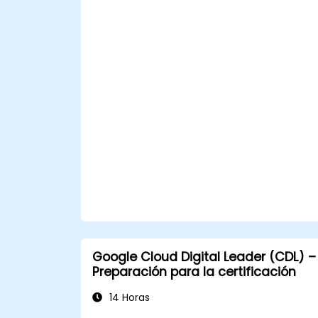
incluyendo el uso de funciones de
búsqueda, coordenadas y varios
modos de visualización.
Crear, editar y utilizar marcas, rutas y
polígonos para marcar y analizar
ubicaciones geográficas.
Utilizar Google Earth Pro para
visualizaciones avanzadas, incluidas
edificaciones en 3D, imágenes
históricas e integración con la vista
callejera.
Google Cloud Digital Leader (CDL) –
Preparación para la certificación
14 Horas