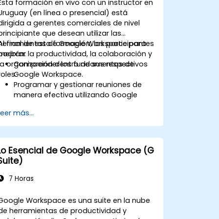
Esta formación en vivo con un instructor en
Uruguay (en línea o presencial) está
dirigida a gerentes comerciales de nivel
principiante que desean utilizar las
herramientas de Google Workspace para
Al final de esta formación, los participantes
mejorar la productividad, la colaboración y
podrán:
la organización dentro de sus respectivos
Comprender los fundamentos de
roles.
Google Workspace.
Programar y gestionar reuniones de
manera efectiva utilizando Google
Calendar.
Leer más...
Alojar, unirse y gestionar reuniones
virtuales con confianza, y utilizar
funciones de colaboración como el
intercambio de pantalla.
Lo Esencial de Google Workspace (G
Crear documentos profesionales, usar
Suite)
funciones de colaboración y convertir
documentos a varios formatos.
7 Horas
Crear, dar formato y compartir
presentaciones, y colaborar con otros
Google Workspace es una suite en la nube
en la misma presentación.
de herramientas de productividad y