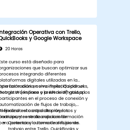
Capturar ideas y gestionar tareas con
Keep y Tasks.
Integración Operativa con Trello,
QuickBooks y Google Workspace
20 Horas
Este curso está diseñado para
organizaciones que buscan optimizar sus
procesos integrando diferentes
plataformas digitales utilizadas en la
operación diaria, como Trello, QuickBooks,
Esta formación en vivo impartida por un
Google Workspace y la API de WhatsApp.
instructor (en línea o presencial) guía a los
participantes en el proceso de conexión y
automatización de flujos de trabajo,
mejorando el control de proyectos y
Al finalizar esta capacitación, los
finanzas, y centralizando la información
participantes serán capaces de:
para potenciar la toma de decisiones.
Conectar y automatizar flujos de
trabajo entre Trello, QuickBooks y