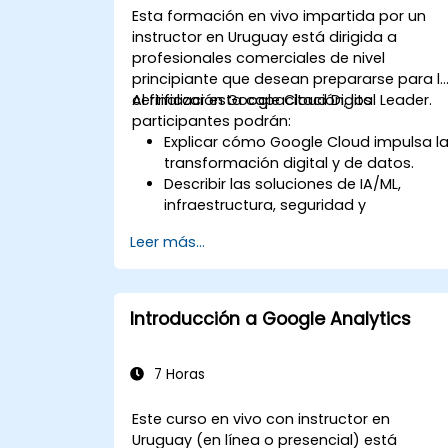
Esta formación en vivo impartida por un
instructor en Uruguay está dirigida a
profesionales comerciales de nivel
principiante que desean prepararse para l
certificación Google Cloud Digital Leader.
Al finalizar esta capacitación, los
participantes podrán:
Explicar cómo Google Cloud impulsa l
transformación digital y de datos.
Describir las soluciones de IA/ML,
infraestructura, seguridad y
operaciones de Google Cloud a nivel
Leer más...
empresarial.
Prepararse para el examen de
certificación con preguntas simuladas
y revisión estructurada.
Introducción a Google Analytics
7 Horas
Este curso en vivo con instructor en
Uruguay (en línea o presencial) está