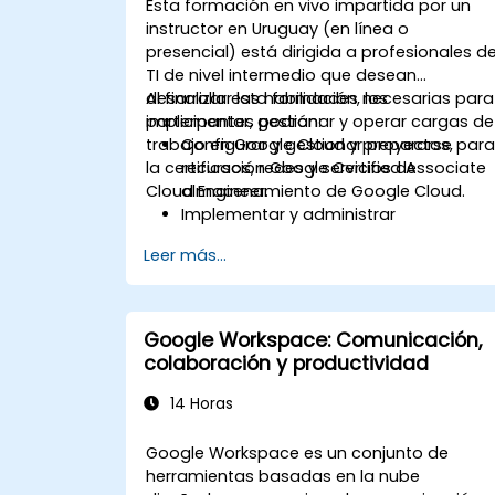
Esta formación en vivo impartida por un
instructor en Uruguay (en línea o
presencial) está dirigida a profesionales d
TI de nivel intermedio que desean
desarrollar las habilidades necesarias para
Al finalizar esta formación, los
implementar, gestionar y operar cargas de
participantes podrán:
trabajo en Google Cloud y prepararse par
Configurar y gestionar proyectos,
la certificación Google Certified Associate
recursos, redes y servicios de
Cloud Engineer.
almacenamiento de Google Cloud.
Implementar y administrar
aplicaciones utilizando Compute
Leer más...
Engine, Google Kubernetes Engine
(GKE), Cloud Run y App Engine.
Configurar la gestión de identidades y
accesos, controles de seguridad,
Google Workspace: Comunicación,
presupuestos de facturación, alertas 
colaboración y productividad
monitoreo de costos.
Provisionar y automatizar
14 Horas
infraestructura en la nube utilizando
Terraform y Cloud Build.
Google Workspace es un conjunto de
Supervisar, solucionar problemas y
herramientas basadas en la nube
optimizar entornos de Google Cloud