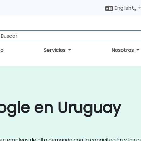
English
+
no
Servicios
Nosotros
ogle en Uruguay
 en empleos de alta demanda con la capacitación y los ce