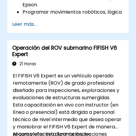
Epson.
Programar movimientos robóticos, lógica
e integraciones con sensores.
Leer más...
Implementar protocolos de seguridad y
técnicas de solución de problemas.
Optimizar los flujos de trabajo robóticos
Operación del ROV submarino FIFISH V6
para mejorar la eficiencia.
Expert
21 Horas
El FIFISH V6 Expert es un vehículo operado
remotamente (ROV) de grado profesional
diseñado para inspecciones, exploraciones y
evaluaciones de estructuras sumergidas.
Esta capacitación en vivo con instructor (en
línea o presencial) está dirigida a personal
técnico de nivel intermedio que desea operar
y maniobrar el FIFISH V6 Expert de manera
segura y efectiva durante inspecciones
Al completar esta formación, los