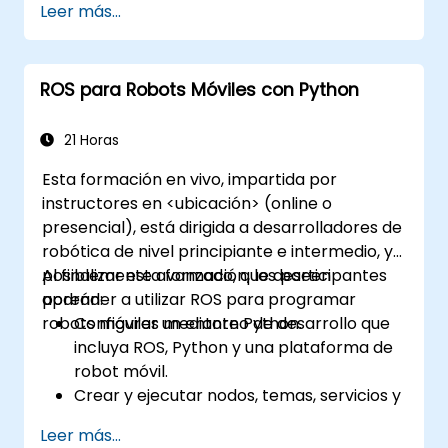
Leer más...
crear mapas detallados y modelos 3D.
Utilizar datos fotogramétricos para la
supervisión de infraestructuras y la
ROS para Robots Móviles con Python
detección de incidencias.
Aplicar la tecnología de drones para
mejorar la seguridad y la eficiencia en los
21 Horas
sitios de construcción.
Esta formación en vivo, impartida por
instructores en <ubicación> (online o
presencial), está dirigida a desarrolladores de
robótica de nivel principiante e intermedio, y
posiblemente avanzado, que deseen
Al finalizar esta formación, los participantes
aprender a utilizar ROS para programar
podrán:
robots móviles mediante Python.
Configurar un entorno de desarrollo que
incluya ROS, Python y una plataforma de
robot móvil.
Crear y ejecutar nodos, temas, servicios y
acciones de ROS utilizando Python.
Leer más...
Utilizar las herramientas y utilidades de