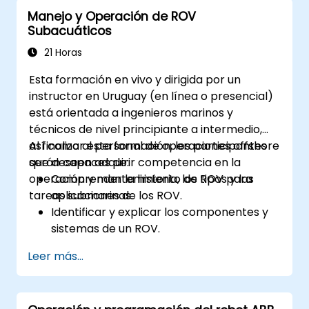
Manejo y Operación de ROV
Subacuáticos
21 Horas
Esta formación en vivo y dirigida por un
instructor en Uruguay (en línea o presencial)
está orientada a ingenieros marinos y
técnicos de nivel principiante a intermedio,
así como al personal de operaciones offshore
Al finalizar esta formación, los participantes
que deseen adquirir competencia en la
serán capaces de:
operación y mantenimiento de ROV para
Comprender la historia, los tipos y las
tareas submarinas.
aplicaciones de los ROV.
Identificar y explicar los componentes y
sistemas de un ROV.
Navegar y comunicarse eficazmente con
Leer más...
ROV bajo el agua.
Pilotear ROV con precisión en diversos
escenarios submarinos.