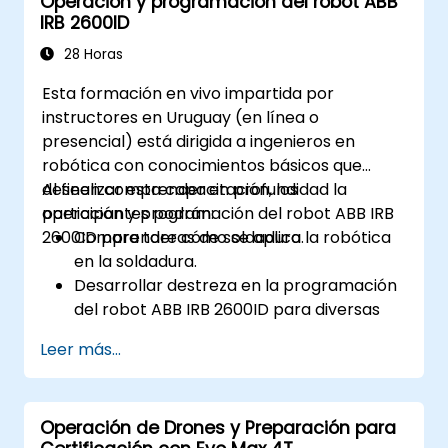
Operación y programación del robot ABB
Realizar mantenimiento rutinario y
IRB 2600ID
diagnosticar problemas comunes.
Aplicar protocolos de seguridad durante
28 Horas
operaciones submarinas.
Esta formación en vivo impartida por
instructores en Uruguay (en línea o
presencial) está dirigida a ingenieros en
robótica con conocimientos básicos que
deseen comprender en profundidad la
Al finalizar esta capacitación, los
operación y programación del robot ABB IRB
participantes podrán:
2600ID para tareas de soldadura.
Comprender cómo se aplica la robótica
en la soldadura.
Desarrollar destreza en la programación
del robot ABB IRB 2600ID para diversas
tareas de soldadura.
Leer más...
Aprender a operar el robot ABB IRB
2600ID de manera segura y efectiva.
Conocer las normativas y procedimientos
Operación de Drones y Preparación para
de seguridad relacionados con las