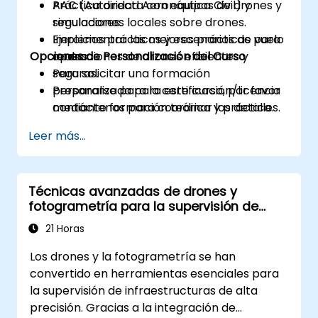
AAC (Autoridad Aeronáutica Civil) y
Práctica directa con equipos de drones y
regulaciones locales sobre drones.
simuladores.
Implementar las mejores prácticas para
Ejercicios prácticos y escenarios de vuelo
Opciones de Personalización del Curso
operaciones de drones eficientes y
reales.
seguras.
Para solicitar una formación
Prepararse para la certificación/licencia
personalizada para este curso, por favor
mediante formación teórica y práctica.
contáctenos para coordinar los detalles.
Leer más...
Técnicas avanzadas de drones y
fotogrametría para la supervisión de
infraestructuras
21 Horas
Los drones y la fotogrametría se han
convertido en herramientas esenciales para
la supervisión de infraestructuras de alta
precisión. Gracias a la integración de