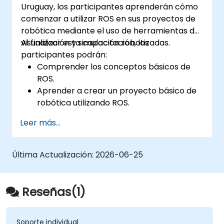
Uruguay, los participantes aprenderán cómo
reconocimiento de entidades nombradas y
comenzar a utilizar ROS en sus proyectos de
Distribución Dirichlet Latente utilizando
robótica mediante el uso de herramientas de
Python. Capacita a los profesionales para
visualización y simulación robotizadas.
Al finalizar esta capacitación, los
construir sistemas inteligentes de análisis
participantes podrán:
textual para la clasificación automática de
Comprender los conceptos básicos de
contenidos y búsqueda.
ROS.
Aprender a crear un proyecto básico de
robótica utilizando ROS.
Aprender a utilizar diversas herramientas
Leer más...
para robótica, incluidas las de simulación
y visualización.
Última Actualización:
2026-06-25
Reseñas(1)
Soporte individual