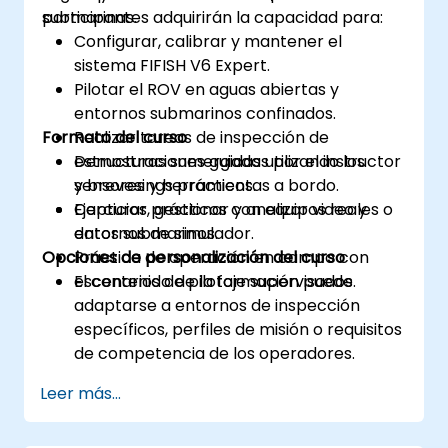
submarinas.
participantes adquirirán la capacidad para:
Configurar, calibrar y mantener el
sistema FIFISH V6 Expert.
Pilotar el ROV en aguas abiertas y
entornos submarinos confinados.
Formato del curso
Realizar tareas de inspección de
estructuras sumergidas utilizando los
Demostraciones guiadas por el instructor
sensores y herramientas a bordo.
y brevesings prácticos.
Capturar, gestionar y analizar video y
Ejercicios prácticos con equipos reales o
datos submarinos.
entornos de simulador.
Opciones de personalización del curso
Práctica de operación en campo con
escenarios de pilotaje supervisados.
El contenido de la formación puede
adaptarse a entornos de inspección
específicos, perfiles de misión o requisitos
de competencia de los operadores.
Leer más...