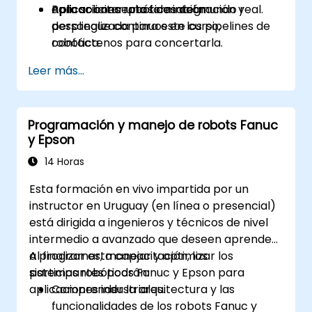
Aplicar conceptos de integración y
aplicaciones robóticas del mundo real.
Para solicitar una formación
despliegue continuos en los pipelines de
personalizada para este curso,
robótica.
contáctenos para concertarla.
Leer más...
Programación y manejo de robots Fanuc
y Epson
14 Horas
Esta formación en vivo impartida por un
instructor en Uruguay (en línea o presencial)
está dirigida a ingenieros y técnicos de nivel
intermedio a avanzado que deseen aprender
a programar, manejar y optimizar los
Al finalizar esta capacitación, los
sistemas robóticos Fanuc y Epson para
participantes podrán:
aplicaciones industriales.
Comprender la arquitectura y las
funcionalidades de los robots Fanuc y