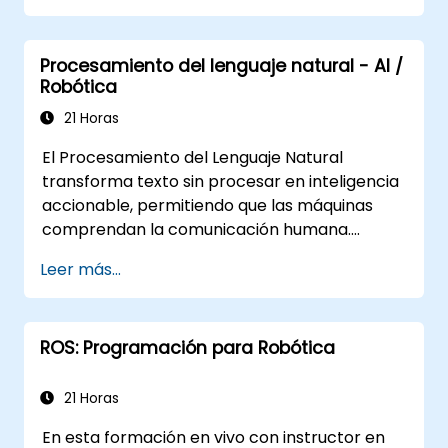
ROS para monitorizar y depurar
aplicaciones de ROS.
Procesamiento del lenguaje natural - AI /
Utilizar paquetes y bibliotecas de ROS
Robótica
para realizar tareas habituales en robots
móviles.
21 Horas
Integrar ROS con otros marcos y
El Procesamiento del Lenguaje Natural
herramientas.
transforma texto sin procesar en inteligencia
Realizar la resolución de problemas y
accionable, permitiendo que las máquinas
depuración de aplicaciones de ROS.
comprendan la comunicación humana.
Explora técnicas fundamentales que abarcan
Leer más...
el análisis de corpus, el análisis de la
estructura de las oraciones, los procesos de
preprocesamiento de texto y la reducción de
ROS: Programación para Robótica
dimensionalidad mediante métodos SVD y
NMF. Guía a los participantes en
implementaciones prácticas de
21 Horas
agrupamiento de documentos, modelado
En esta formación en vivo con instructor en
temático, análisis de sentimientos,