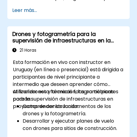
cumplimiento normativo.
Leer más...
Drones y fotogrametría para la
supervisión de infraestructuras en la
construcción
21 Horas
Esta formación en vivo con instructor en
Uruguay (en línea o presencial) está dirigida a
participantes de nivel principiante a
intermedio que deseen aprender cómo
utilizar drones y técnicas fotogramétricas
Al finalizar esta formación, los participantes
para la supervisión de infraestructuras en
podrán:
proyectos de construcción.
Comprender los fundamentos de los
drones y la fotogrametría.
Desarrollar y ejecutar planes de vuelo
con drones para sitios de construcción.
Ejecutar el seguimiento fotogramétrico y