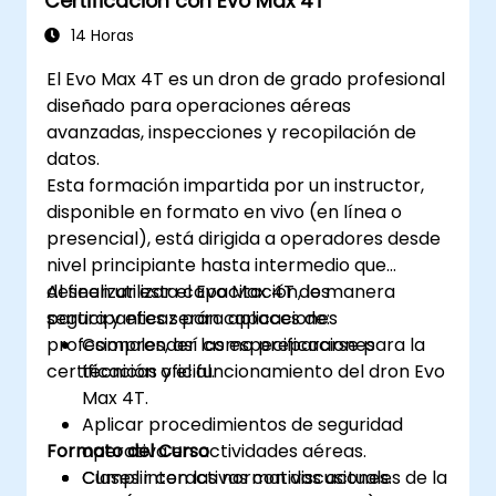
Certificación con Evo Max 4T
operaciones de soldadura robótica.
14 Horas
El Evo Max 4T es un dron de grado profesional
diseñado para operaciones aéreas
avanzadas, inspecciones y recopilación de
datos.
Esta formación impartida por un instructor,
disponible en formato en vivo (en línea o
presencial), está dirigida a operadores desde
nivel principiante hasta intermedio que
deseen utilizar el Evo Max 4T de manera
Al finalizar esta capacitación, los
segura y eficaz para aplicaciones
participantes serán capaces de:
profesionales, así como prepararse para la
Comprender las especificaciones
certificación oficial.
técnicas y el funcionamiento del dron Evo
Max 4T.
Aplicar procedimientos de seguridad
Formato del Curso
operativa en actividades aéreas.
Cumplir con las normativas actuales de la
Clases interactivas con discusiones.