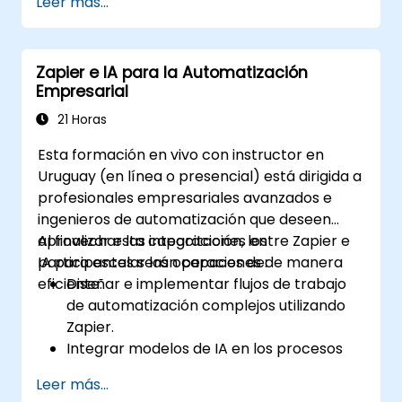
Leer más...
Zapier e IA para la Automatización
Empresarial
21 Horas
Esta formación en vivo con instructor en
Uruguay (en línea o presencial) está dirigida a
profesionales empresariales avanzados e
ingenieros de automatización que deseen
aprovechar las integraciones entre Zapier e
Al finalizar esta capacitación, los
IA para escalar las operaciones de manera
participantes serán capaces de:
eficiente.
Diseñar e implementar flujos de trabajo
de automatización complejos utilizando
Zapier.
Integrar modelos de IA en los procesos
empresariales para obtener análisis
Leer más...
predictivos.