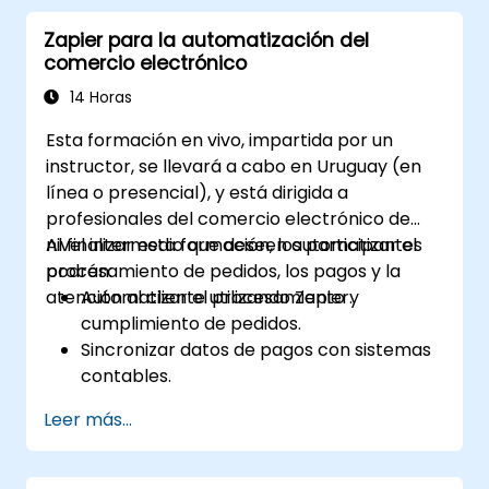
automatizados.
Zapier para la automatización del
comercio electrónico
14 Horas
Esta formación en vivo, impartida por un
instructor, se llevará a cabo en Uruguay (en
línea o presencial), y está dirigida a
profesionales del comercio electrónico de
nivel intermedio que deseen automatizar el
Al finalizar esta formación, los participantes
procesamiento de pedidos, los pagos y la
podrán:
atención al cliente utilizando Zapier.
Automatizar el procesamiento y
cumplimiento de pedidos.
Sincronizar datos de pagos con sistemas
contables.
Mejorar la atención al cliente mediante la
Leer más...
automatización.
Optimizar los flujos de trabajo de
marketing y ventas.