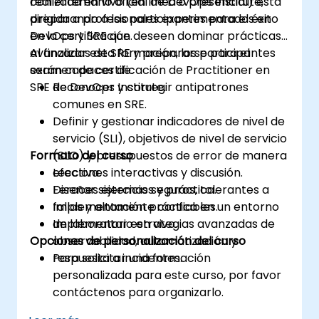
con el temario oficial de DevOps Institute,
realizada en vivo (en línea o presencial) está
preparando a los participantes para el éxito
dirigida a profesionales experimentados en
en la certificación.
DevOps y SRE que deseen dominar prácticas
avanzadas de SRE y prepararse para el
Al finalizar esta formación, los participantes
examen de certificación de Practitioner en
serán capaces de:
SRE de DevOps Institute.
Reconocer y corregir antipatrones
comunes en SRE.
Definir y gestionar indicadores de nivel de
servicio (SLI), objetivos de nivel de servicio
Formato del curso
(SLO) y presupuestos de error de manera
efectiva.
Lecciones interactivas y discusión.
Diseñar sistemas seguros, tolerantes a
Feraces ejercicios y práctica.
fallas y altamente confiables.
Implementación práctica en un entorno
Implementar estrategias avanzadas de
de laboratorio en vivo.
Opciones de personalización del curso
observabilidad, automatización y
respuesta a incidentes.
Para solicitar una formación
personalizada para este curso, por favor
contáctenos para organizarlo.