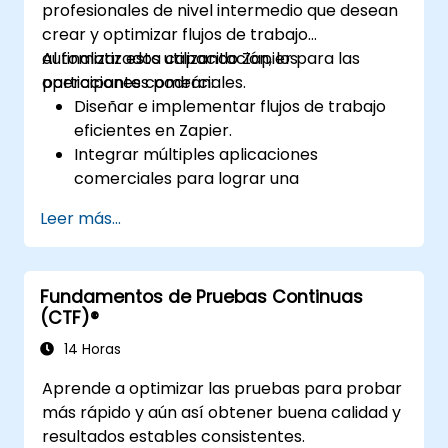
profesionales de nivel intermedio que desean
crear y optimizar flujos de trabajo
automatizados utilizando Zapier para las
Al finalizar esta capacitación, los
operaciones comerciales.
participantes podrán:
Diseñar e implementar flujos de trabajo
eficientes en Zapier.
Integrar múltiples aplicaciones
comerciales para lograr una
automatización fluida.
Leer más...
Optimizar el rendimiento de los Zaps y
solucionar problemas comunes.
Escalar la automatización de flujos de
Fundamentos de Pruebas Continuas
trabajo para satisfacer las necesidades
(CTF)®
del negocio.
14 Horas
Aprende a optimizar las pruebas para probar
más rápido y aún así obtener buena calidad y
resultados estables consistentes.