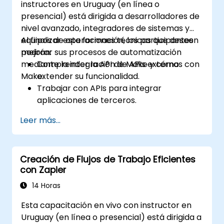
instructores en Uruguay (en línea o
presencial) está dirigida a desarrolladores de
nivel avanzado, integradores de sistemas y
equipos de operaciones técnicas que deseen
Al finalizar esta formación, los participantes
mejorar sus procesos de automatización
podrán:
mediante la integración de APIs externas con
Comprender la API de Make y cómo
Make.
extender su funcionalidad.
Trabajar con APIs para integrar
aplicaciones de terceros.
Crear conectores personalizados para
Leer más...
aplicaciones sin soporte.
Utilizar técnicas avanzadas de
automatización con Make y APIs.
Creación de Flujos de Trabajo Eficientes
con Zapier
14 Horas
Esta capacitación en vivo con instructor en
Uruguay (en línea o presencial) está dirigida a