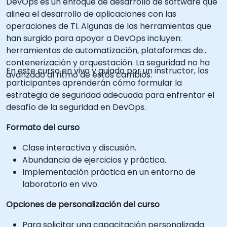
DevOps es un enfoque de desarrollo de software que
alinea el desarrollo de aplicaciones con las
operaciones de TI. Algunas de las herramientas que
han surgido para apoyar a DevOps incluyen:
herramientas de automatización, plataformas de
contenerización y orquestación. La seguridad no ha
En este curso en vivo y guiado por un instructor, los
avanzado al ritmo de estos cambios.
participantes aprenderán cómo formular la
estrategia de seguridad adecuada para enfrentar el
desafío de la seguridad en DevOps.
Formato del curso
Clase interactiva y discusión.
Abundancia de ejercicios y práctica.
Implementación práctica en un entorno de
laboratorio en vivo.
Opciones de personalización del curso
Para solicitar una capacitación personalizada