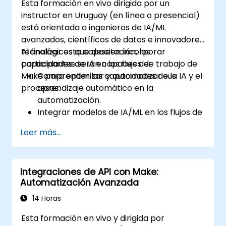
Esta formación en vivo dirigida por un
instructor en Uruguay (en línea o presencial)
está orientada a ingenieros de IA/ML
avanzados, científicos de datos e innovadores
tecnológicos que deseen incorporar
Al finalizar esta capacitación, los
capacidades de IA en los flujos de trabajo de
participantes serán capaces de:
Make para optimizar y automatizar sus
Comprender las capacidades de la IA y el
procesos.
aprendizaje automático en la
automatización.
Integrar modelos de IA/ML en los flujos de
trabajo de Make mediante APIs.
Leer más...
Implementar análisis de sentimiento,
modelado predictivo y toma de
decisiones basada en datos.
Integraciones de API con Make:
Optimizar y escalar flujos de trabajo de
Automatización Avanzada
automatización impulsados por IA.
14 Horas
Esta formación en vivo y dirigida por