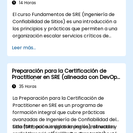
mejorar sus habilidades y conciencia en
14 Horas
DevSecOps.
El curso Fundamentos de SRE (Ingeniería de
Confiabilidad de Sitios) es una introducción a
los principios y prácticas que permiten a una
organización escalar servicios críticos de
manera confiable y económica. Introducir
Leer más...
una dimensión de confiabilidad en el sitio
requiere un reacomodamiento
organizacional, un nuevo enfoque en la
Preparación para la Certificación de
ingeniería y la automatización, y la adopción
Practitioner en SRE (alineada con DevOps
de varios paradigmas de trabajo nuevos.
Institute)
35 Horas
La Preparación para la Certificación de
Practitioner en SRE es un programa de
formación integral que cubre prácticas
avanzadas de Ingeniería de Confiabilidad del
Sitio (SRE, por sus siglas en inglés), alineadas
Esta formación impartida por un instructor y