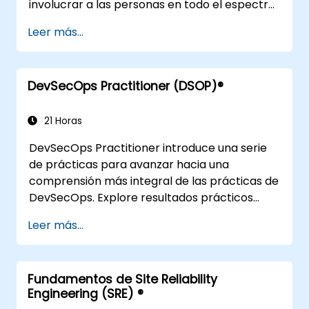
involucrar a las personas en todo el espectro
de DevOps mediante el uso de escenarios
Leer más...
reales y estudios de caso. Al completar el
curso, los participantes tendrán recursos
tangibles para utilizar cuando regresen a la
DevSecOps Practitioner (DSOP)®
oficina, como la comprensión del mapeo de
flujos de valor.
21 Horas
DevSecOps Practitioner introduce una serie
de prácticas para avanzar hacia una
comprensión más integral de las prácticas de
DevSecOps. Explore resultados prácticos
mediante la combinación adecuada de
Leer más...
personas, construcción de procesos para
acelerar el valor y comparación de opciones
tecnológicas disponibles en la actualidad.
Fundamentos de Site Reliability
Adaptado para organizaciones
Engineering (SRE) ®
recientemente transformadas que buscan