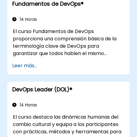
Fundamentos de DevOps®
continua, entrega y despliegue continuo,
pruebas continuas, infraestructuras elásticas,
monitoreo, métricas, observabilidad,
14 Horas
gobernanza, aspectos humanos y tendencias
El curso Fundamentos de DevOps
futuras de la ingeniería DevOps.
proporciona una comprensión básica de la
terminología clave de DevOps para
garantizar que todos hablen el mismo
lenguaje y destaca los beneficios de DevOps
Leer más...
para respaldar el éxito organizacional.
DevOps Leader (DOL)®
14 Horas
El curso destaca las dinámicas humanas del
cambio cultural y equipa a los participantes
con prácticas, métodos y herramientas para