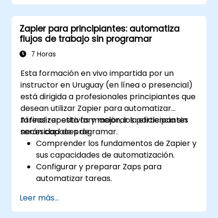
Optimizar las operaciones automatizando
tareas entre múltiples plataformas.
Zapier para principiantes: automatiza
Supervisar y solucionar problemas en
flujos de trabajo sin programar
flujos de trabajo automatizados para
lograr una mejora continua.
7 Horas
Esta formación en vivo impartida por un
instructor en Uruguay (en línea o presencial)
está dirigida a profesionales principiantes que
desean utilizar Zapier para automatizar
tareas repetitivas y mejorar la eficiencia sin
Al finalizar esta formación, los participantes
necesidad de programar.
serán capaces de:
Comprender los fundamentos de Zapier y
sus capacidades de automatización.
Configurar y preparar Zaps para
automatizar tareas.
Integrar herramientas empresariales
Leer más...
populares con Zapier.
Gestionar y optimizar flujos de trabajo