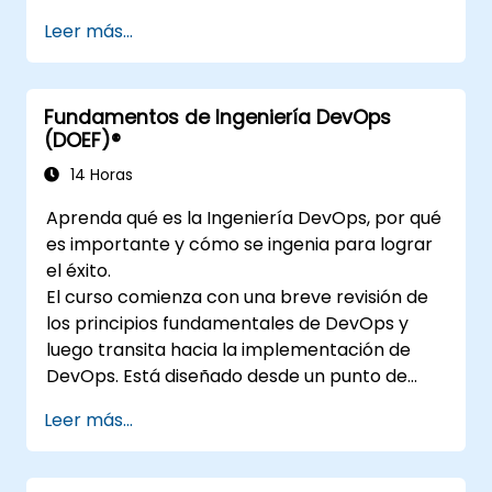
Leer más...
Fundamentos de Ingeniería DevOps
(DOEF)®
14 Horas
Aprenda qué es la Ingeniería DevOps, por qué
es importante y cómo se ingenia para lograr
el éxito.
El curso comienza con una breve revisión de
los principios fundamentales de DevOps y
luego transita hacia la implementación de
DevOps. Está diseñado desde un punto de
vista de ingeniería y cubre temas como
Leer más...
DevOps en relación con otros marcos de
trabajo, tecnologías, prácticas de diseño de
aplicaciones, prácticas de integración