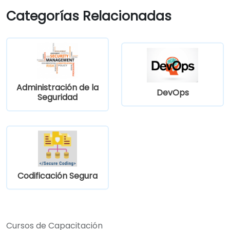
flujos de automatización para garantizar
Categorías Relacionadas
la máxima eficiencia.
Administración de la
DevOps
Seguridad
Codificación Segura
Cursos de Capacitación