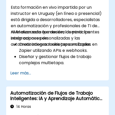
Esta formación en vivo impartida por un
instructor en Uruguay (en línea o presencial)
está dirigida a desarrolladores, especialistas
en automatización y profesionales de TI de
nivel avanzado que deseen dominar las
Al finalizar esta formación, los participantes
integraciones personalizadas y las
serán capaces de:
automatizaciones multietapa en Zapier.
Crear integraciones personalizadas en
Zapier utilizando APIs e webhooks.
Diseñar y gestionar flujos de trabajo
complejos multietapa.
Optimizar y depurar flujos de trabajo de
Leer más...
automatización avanzados.
Integrar Zapier con aplicaciones
propietarias o menos comunes.
Automatización de Flujos de Trabajo
Inteligentes: IA y Aprendizaje Automático
con Make
14 Horas