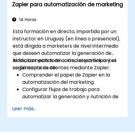
Zapier para automatización de marketing
14 Horas
Esta formación en directo, impartida por un
instructor en Uruguay (en línea o presencial),
está dirigida a marketers de nivel intermedio
que deseen automatizar la generación de
leads, campañas de correo electrónico y el
Al finalizar esta formación, los participantes
seguimiento de clientes mediante Zapier.
serán capaces de:
Comprender el papel de Zapier en la
automatización del marketing.
Configurar flujos de trabajo para
automatizar la generación y nutrición de
leads.
Leer más...
Integrar herramientas de marketing,
como CRMs, plataformas de correo
electrónico y herramientas de análisis.
Optimizar y resolver incidencias en los