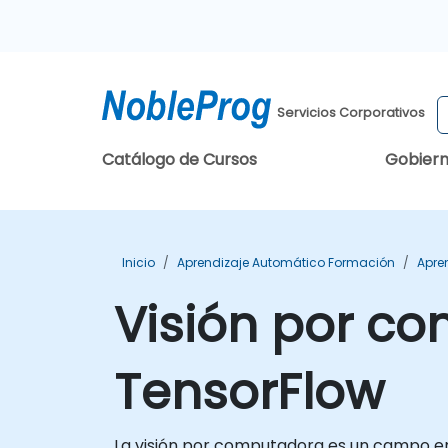
Servicios Corporativos
Catálogo de Cursos
Gobier
Inicio
Aprendizaje Automático Formación
Apre
Visión por c
TensorFlow
La visión por computadora es un campo en r