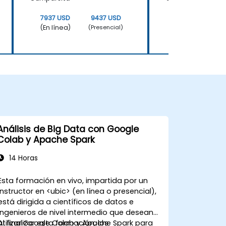
7937 USD
9437 USD
7937 USD
(En línea)
(En línea)
(Presencial)
Análisis de Big Data con Google
Colab y Apache Spark
14 Horas
Esta formación en vivo, impartida por un
instructor en <ubic> (en línea o presencial),
está dirigida a científicos de datos e
ingenieros de nivel intermedio que desean
utilizar Google Colab y Apache Spark para
Al finalizar esta formación, los