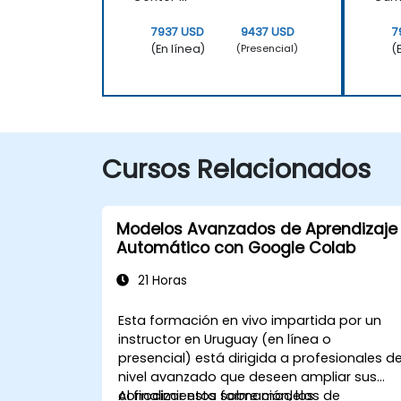
7937 USD
9437 USD
7
(En línea)
(
(Presencial)
Cursos Relacionados
Modelos Avanzados de Aprendizaje
Automático con Google Colab
21 Horas
Esta formación en vivo impartida por un
instructor en Uruguay (en línea o
presencial) está dirigida a profesionales d
nivel avanzado que deseen ampliar sus
conocimientos sobre modelos de
Al finalizar esta formación, los