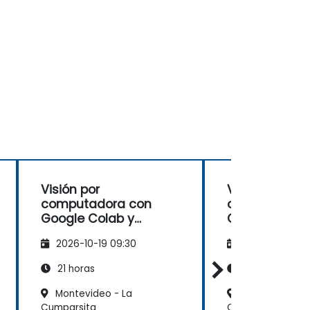
Visión por
Visión por
computadora con
computadora
Google Colab y
Google Colab
TensorFlow
TensorFlow
2026-10-19 09:30
2026-11-02 09
21 horas
21 horas
Montevideo - La
Montevideo, W
Cumparsita
Center III