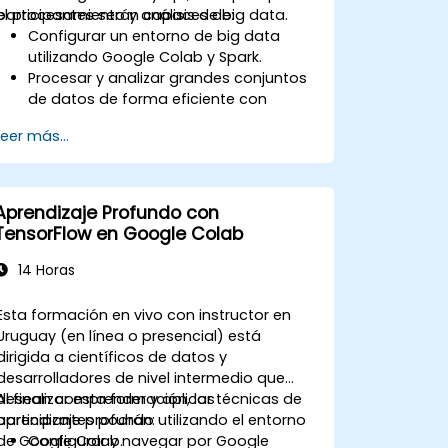
el procesamiento y análisis de big data.
participantes serán capaces de:
Configurar un entorno de big data
utilizando Google Colab y Spark.
Procesar y analizar grandes conjuntos
de datos de forma eficiente con
Apache Spark.
Leer más...
Visualizar big data en un entorno
colaborativo.
Integrar Apache Spark con
herramientas basadas en la nube.
Aprendizaje Profundo con
TensorFlow en Google Colab
14 Horas
Esta formación en vivo con instructor en
Uruguay (en línea o presencial) está
dirigida a científicos de datos y
desarrolladores de nivel intermedio que
desean comprender y aplicar técnicas de
Al finalizar esta formación, los
aprendizaje profundo utilizando el entorno
participantes podrán:
de Google Colab.
Configurar y navegar por Google