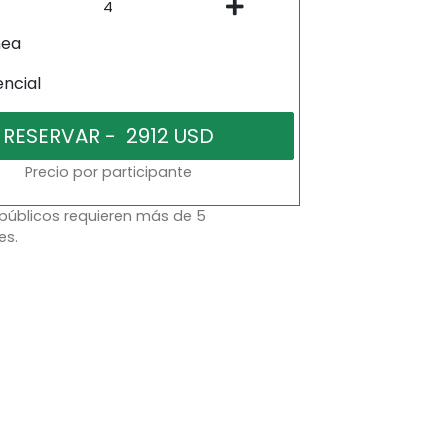
nea
encial
Precio por participante
 públicos requieren más de 5
es.