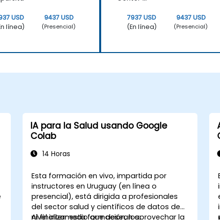
937 USD
9437 USD
7937 USD
9437 USD
En línea)
(En línea)
(Presencial)
(Presencial)
IA para la Salud usando Google
Colab
14 Horas
Esta formación en vivo, impartida por
instructores en Uruguay (en línea o
e
presencial), está dirigida a profesionales
del sector salud y científicos de datos de
nivel intermedio que desean aprovechar la
Al finalizar esta formación, los