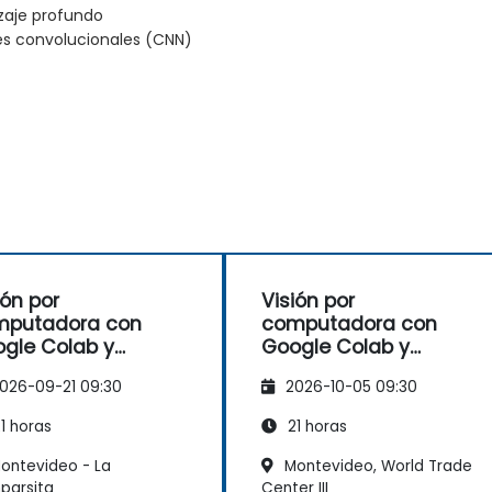
zaje profundo
es convolucionales (CNN)
ión por
Visión por
mputadora con
computadora con
gle Colab y
Google Colab y
sorFlow
TensorFlow
026-09-21 09:30
2026-10-05 09:30
1 horas
21 horas
ontevideo - La
Montevideo, World Trade
parsita
Center III