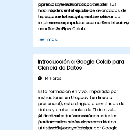
aprendizaje automático, mejorar sus
participantes serán capaces de:
habilidades en el ajuste de
Implementar modelos avanzados de
hiperparámetros y aprender cómo
aprendizaje automático utilizando
implementar modelos de manera efectiva
marcos populares como Scikit-learn y
usando Google Colab.
TensorFlow.
Optimizar el rendimiento del modelo
Leer más...
mediante el ajuste de
hiperparámetros.
Implementar modelos de aprendizaje
automático en aplicaciones del
Introducción a Google Colab para
mundo real usando Google Colab.
Ciencia de Datos
Colaborar y gestionar proyectos de
aprendizaje automático a gran escala
14 Horas
en Google Colab.
Esta formación en vivo, impartida por
instructores en Uruguay (en línea o
presencial), está dirigida a científicos de
datos y profesionales de TI de nivel
principiante que desean aprender los
Al finalizar esta formación, los
fundamentos de la ciencia de datos
participantes serán capaces de:
utilizando Google Colab.
Configurar y navegar por Google