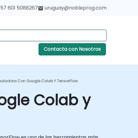
57 601 5088267
uruguay@nobleprog.com
Contacta con Nosotros
putadora Con Google Colab Y TensorFlow
ogle Colab y
TensorFlow es una de las herramientas más