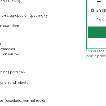
onales (CNN)
En lí
nales, agrupación (pooling) y
Pres
 computadora
b
e modelos
Los cursos
 TensorFlow
participant
arning) para CNN
ar el rendimiento
s (escalado, normalización,