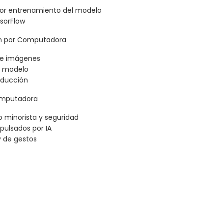
or entrenamiento del modelo
sorFlow
ón por Computadora
de imágenes
el modelo
oducción
Computadora
 minorista y seguridad
pulsados por IA
y de gestos