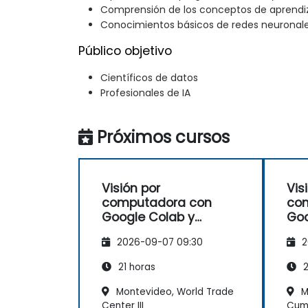
Comprensión de los conceptos de aprendi
Conocimientos básicos de redes neuronal
Público objetivo
Científicos de datos
Profesionales de IA
Próximos cursos
Visión por
Vis
computadora con
co
Google Colab y
Goo
TensorFlow
Ten
2026-09-07 09:30
2
21 horas
2
Montevideo, World Trade
M
Center III
Cum