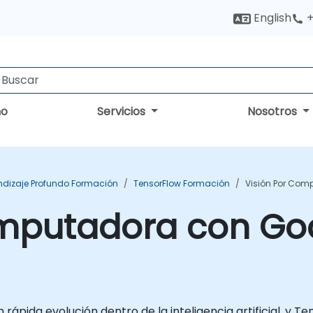
English
+
no
Servicios
Nosotros
ndizaje Profundo Formación
TensorFlow Formación
Visión Por Com
omputadora con Go
ápida evolución dentro de la inteligencia artificial, y 