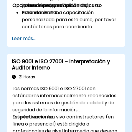
Opciones de personalización del curso
gobernanza, gestión de riesgos o
escenarios de cumplimiento.
estándares ISO.
Para solicitar una capacitación
personalizada para este curso, por favor
contáctenos para coordinarlo.
Leer más...
ISO 9001 e ISO 27001 – Interpretación y
Auditor Interno
21 Horas
Las normas ISO 9001 e ISO 27001 son
estándares internacionalmente reconocidos
para los sistemas de gestión de calidad y de
seguridad de la información,
respectivamente.
Esta formación en vivo con instructores (en
línea o presencial) está dirigida a
profesionales de nivel intermedio que desean