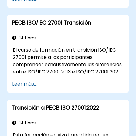
PECB ISO/IEC 27001 Transición
14 Horas
El curso de formación en transición ISO/IEC
27001 permite a los participantes
comprender exhaustivamente las diferencias
entre ISO/IEC 27001:2013 e ISO/IEC 27001:2022.
Además, adquirirán conocimientos sobre los
Leer más...
nuevos conceptos presentados por ISO/IEC
27001:2022.
Transición a PECB ISO 27001:2022
14 Horas
Esta formación en vivo impartida por un