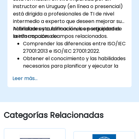
instructor en Uruguay (en línea o presencial)
está dirigida a profesionales de TI de nivel
intermedio a experto que deseen mejorar sus
habilidades y cualificaciones en seguridad de
Al finalizar esta formación, los participantes
la información o campos relacionados.
serán capaces de:
Comprender las diferencias entre ISO/IEC
27001:2013 e ISO/IEC 27001:2022.
Obtener el conocimiento y las habilidades
necesarios para planificar y ejecutar la
transición de la versión 2013 a la versión
Leer más...
2022 del estándar de manera eficiente.
Aplicar los conocimientos adquiridos en
escenarios del mundo real, facilitando una
transición fluida dentro de sus
respectivas organizaciones.
Categorías Relacionadas