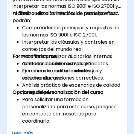
interpretar las normas ISO 9001 e ISO 27001 y
realizar auditorías internas de manera eficaz.
Al finalizar esta formación, los participantes
podrán:
Comprender los principios y requisitos de
las normas ISO 9001 e ISO 27001.
Interpretar las cláusulas y controles en
contextos del mundo real.
Formato del curso
Planificar y realizar auditorías internas
alineadas con las normas ISO.
Conferencias interactivas y debates.
Identificar no conformidades y
Ejercicios de auditoría simulados y
recomendar acciones correctivas.
estudios de caso.
Análisis práctico de escenarios de calidad
Opciones de personalización del curso
y seguridad.
Para solicitar una formación
personalizada para este curso, póngase
en contacto con nosotros para
coordinarlo.
Leer más...