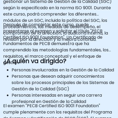
gestionar un Sistema de Gestión de la Calidad (SGC)
según lo especificado en la norma ISO 9001. Durante
este curso, podrá comprender los diferentes
módulos de un SGC, incluida la política del SGC, los
Después de completar este curso, puede
procedimientos, las medidas de desempeño, el
presentarse al examen y solicitar el título "PECB
compromiso de la dirección, la auditoría interna, la
Certified ISO 9001 Foundation". Un Certificado de
revisión por la dirección y la mejora continua.
Fundamentos de PECB demuestra que ha
comprendido las metodologías fundamentales, los
requisitos, el marco conceptual y el enfoque de
¿A quién va dirigido?
gestión.
Personas involucradas en la Gestión de la Calidad
Personas que desean adquirir conocimientos
sobre los procesos principales de los Sistemas de
Gestión de la Calidad (SGC)
Personas interesadas en seguir una carrera
profesional en Gestión de la Calidad
El examen "PECB Certified ISO 9001 Foundation"
cumple plenamente con los requisitos del Programa