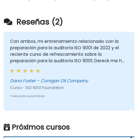
Reseñas (2)
Con ambos, mi entrenamiento relacionado con la
preparación para la auditoría ISO 9001 de 2022 y el
reciente curso de refrescamiento sobre la
preparación para la auditoría ISO 9001; Dereck me ha
ayudado significativamente a obtener una nueva y
práctica perspectiva de las cláusulas y secciones de
ISO 9001:2015, y cómo se aplican a nuestro negocio.
Dana Foster - Corrigan Oil Company
Dereck también me ha ayudado en ambos cursos
Curso - ISO 9001 Foundation
de capacitación para mejorar mis comunicaciones
Traducción Automática
relacionadas con la ISO, tanto con los empleados de
nuestra empresa como con los auditores externos
de ISO.
Próximos cursos