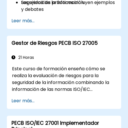
Seguridad de la Información
Los ejercicios prácticos incluyen ejemplos
y debates
Los tests de práctica son similares al
Leer más...
Examen de Certificación
Gestor de Riesgos PECB ISO 27005
21 Horas
Este curso de formación enseña cómo se
realiza la evaluación de riesgos para la
seguridad de la información combinando la
información de las normas ISO/IEC
27005:2022 e ISO/IEC 27001. Además de los
Leer más...
conocimientos teóricos, este curso cuenta
con ejercicios prácticos, cuestionarios y
estudios de caso, lo que lo convierte en una
PECB ISO/IEC 27001 Implementador
experiencia de aprendizaje muy dinámica.