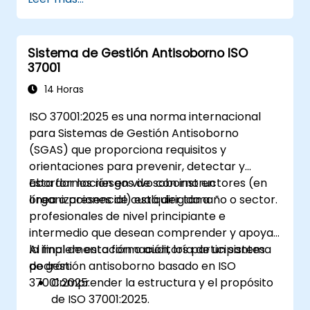
La estructura de los cuestionarios es
27001, ISO/IEC 27002 y otros estándares y
similar a la del examen de certificación.
marcos regulatorios
Comprender el funcionamiento de un
Sistema de Gestión Antisoborno ISO
sistema de gestión de seguridad de la
37001
información y sus procesos basados en
ISO/IEC 27001
14 Horas
Aprender cómo interpretar e
ISO 37001:2025 es una norma internacional
implementar los requisitos de ISO/IEC
para Sistemas de Gestión Antisoborno
27001 en el contexto específico de una
(SGAS) que proporciona requisitos y
organización
orientaciones para prevenir, detectar y
Adquirir el conocimiento necesario para
abordar los riesgos de soborno en
Esta formación en vivo con instructores (en
apoyar a una organización en la
organizaciones de cualquier tamaño o sector.
línea o presencial) está dirigida a
planificación, implementación, gestión,
profesionales de nivel principiante e
monitoreo y mantenimiento efectivos de
intermedio que desean comprender y apoyar
un SIGSI
la implementación o auditoría de un sistema
Al final de esta formación, los participantes
de gestión antisoborno basado en ISO
podrán:
37001:2025.
Comprender la estructura y el propósito
de ISO 37001:2025.