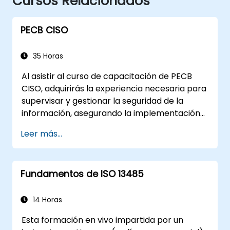
Cursos Relacionados
PECB CISO
35 Horas
Al asistir al curso de capacitación de PECB
CISO, adquirirás la experiencia necesaria para
supervisar y gestionar la seguridad de la
información, asegurando la implementación
de medidas de seguridad sólidas, la
Leer más...
identificación y mitigación de riesgos de
seguridad de la información, y el desarrollo de
estrategias de seguridad efectivas adaptadas
Fundamentos de ISO 13485
a las necesidades específicas de la
organización.
14 Horas
Esta formación en vivo impartida por un