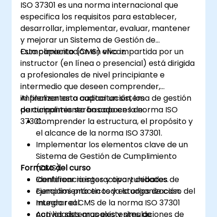
ISO 37301 es una norma internacional que
especifica los requisitos para establecer,
desarrollar, implementar, evaluar, mantener
y mejorar un Sistema de Gestión de
Cumplimiento (CMS) eficaz.
Esta capacitación en vivo impartida por un
instructor (en línea o presencial) está dirigida
a profesionales de nivel principiante e
intermedio que deseen comprender,
implementar o auditar un sistema de gestión
Al finalizar esta capacitación, los
de cumplimiento basado en la norma ISO
participantes serán capaces de:
37301.
Comprender la estructura, el propósito y
el alcance de la norma ISO 37301.
Implementar los elementos clave de un
Sistema de Gestión de Cumplimiento
Formato del curso
(CMS).
Identificar riesgos y oportunidades de
Conferencia interactiva y debates.
cumplimiento en toda la organización.
Ejercicios prácticos y estudios de caso del
Integrar el CMS de la norma ISO 37301
mundo real.
con los sistemas existentes de
Actividades grupales y simulaciones de