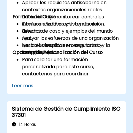
Aplicar los requisitos antisoborno en
contextos organizacionales reales.
Formato del Curso
Desarrollar y monitorear controles
internos efectivos y sistemas de
Conferencia interactiva y discusión.
denuncia.
Estudios de caso y ejemplos del mundo
Apoyar los esfuerzos de una organización
real.
hacia el cumplimiento regulatorio y la
Ejercicios basados en escenarios y
Opciones de Personalización del Curso
integridad ética.
trabajo grupal.
Para solicitar una formación
personalizada para este curso,
contáctenos para coordinar.
Leer más...
Sistema de Gestión de Cumplimiento ISO
37301
14 Horas