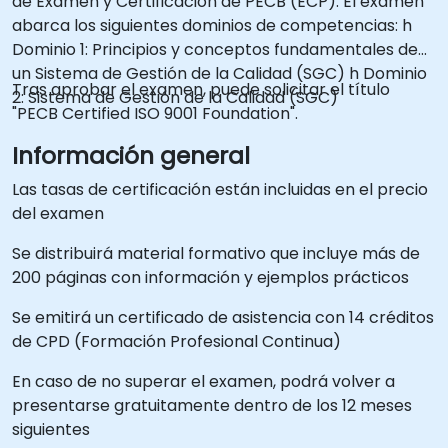
de Examen y Certificación de PECB (ECP). El examen
abarca los siguientes dominios de competencias: h
Dominio 1: Principios y conceptos fundamentales de
un Sistema de Gestión de la Calidad (SGC) h Dominio
Tras aprobar el examen, puede solicitar el título
2: Sistema de Gestión de la Calidad (SGC)
"PECB Certified ISO 9001 Foundation".
Información general
Las tasas de certificación están incluidas en el precio
del examen
Se distribuirá material formativo que incluye más de
200 páginas con información y ejemplos prácticos
Se emitirá un certificado de asistencia con 14 créditos
de CPD (Formación Profesional Continua)
En caso de no superar el examen, podrá volver a
presentarse gratuitamente dentro de los 12 meses
siguientes