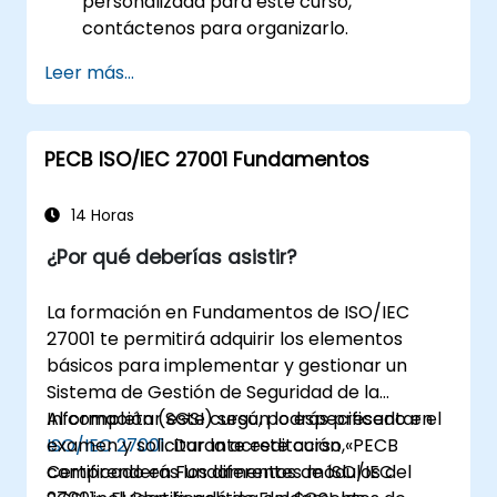
personalizada para este curso,
contáctenos para organizarlo.
Leer más...
PECB ISO/IEC 27001 Fundamentos
14 Horas
¿Por qué deberías asistir?
La formación en Fundamentos de ISO/IEC
27001 te permitirá adquirir los elementos
básicos para implementar y gestionar un
Sistema de Gestión de Seguridad de la
Información (SGSI) según lo especificado en
Al completar este curso, podrás presentar el
ISO/IEC 27001
examen y solicitar la acreditación «PECB
. Durante este curso,
comprenderás los diferentes módulos del
Certificado en Fundamentos de ISO/IEC