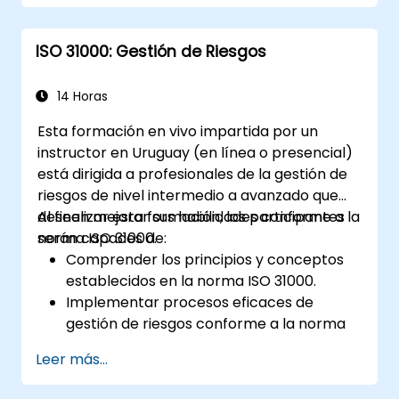
del sistema.
Implementar métodos de validación para
ISO 31000: Gestión de Riesgos
manejar casos extremos y riesgos
imprevisibles.
Asegurar la monitorización continua y las
14 Horas
mejoras posteriores a la implementación
Esta formación en vivo impartida por un
para mantener la seguridad.
instructor en Uruguay (en línea o presencial)
Identificar y superar los desafíos
está dirigida a profesionales de la gestión de
específicos de las nuevas tecnologías y
riesgos de nivel intermedio a avanzado que
los procesos de SOTIF.
deseen mejorar sus habilidades conforme a la
Al finalizar esta formación, los participantes
norma ISO 31000.
serán capaces de:
Comprender los principios y conceptos
establecidos en la norma ISO 31000.
Implementar procesos eficaces de
gestión de riesgos conforme a la norma
ISO 31000.
Leer más...
Identificar y evaluar los riesgos de
manera sistemática.