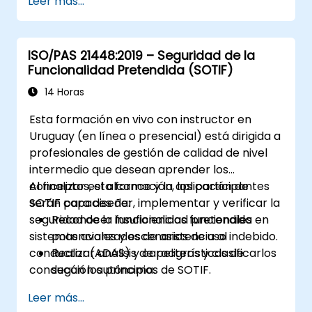
Leer más...
ISO/PAS 21448:2019 – Seguridad de la
Funcionalidad Pretendida (SOTIF)
14 Horas
Esta formación en vivo con instructor en
Uruguay (en línea o presencial) está dirigida a
profesionales de gestión de calidad de nivel
intermedio que desean aprender los
conceptos, el alcance y la aplicación de
Al finalizar esta formación, los participantes
SOTIF para diseñar, implementar y verificar la
serán capaces de:
seguridad de la funcionalidad pretendida en
Reconocer insuficiencias funcionales
sistemas avanzados de asistencia al
potenciales y escenarios de uso indebido.
conductor (ADAS) y características de
Realizar análisis de peligros y clasificarlos
conducción autónoma.
según los principios de SOTIF.
Integrar los requisitos de SOTIF en las
Leer más...
fases de diseño, desarrollo y validación