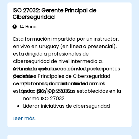
Aplicar estrategias de tratamiento de
ISO 27032: Gerente Principal de
riesgos y técnicas de seguimiento.
Ciberseguridad
Comunicar e informar sobre los riesgos
de forma transparente dentro de la
14 Horas
organización.
Esta formación impartida por un instructor,
en vivo en Uruguay (en línea o presencial),
está dirigida a profesionales de
ciberseguridad de nivel intermedio a
avanzado que desean convertirse en
Al finalizar esta formación, los participantes
Gerentes Principales de Ciberseguridad
podrán:
competentes, de conformidad con el
Obtener conocimientos sobre los
estándar ISO/IEC 27032.
principios y prácticas establecidos en la
norma ISO 27032.
Liderar iniciativas de ciberseguridad
conforme a ISO/IEC 27032.
Leer más...
Gestionar eficazmente la ciberseguridad
en el ciberespacio.
Fomentar un entorno de ciberseguridad