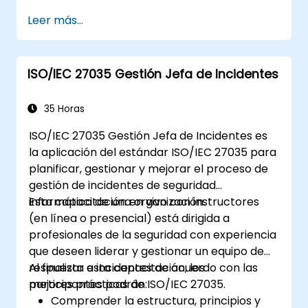
Leer más...
ISO/IEC 27035 Gestión Jefa de Incidentes
35 Horas
ISO/IEC 27035 Gestión Jefa de Incidentes es
la aplicación del estándar ISO/IEC 27035 para
planificar, gestionar y mejorar el proceso de
gestión de incidentes de seguridad
informática de una organización.
Esta capacitación en vivo con instructores
(en línea o presencial) está dirigida a
profesionales de la seguridad con experiencia
que deseen liderar y gestionar un equipo de
respuesta a incidentes de acuerdo con las
Al finalizar esta capacitación, los
mejores prácticas de ISO/IEC 27035.
participantes podrán:
Comprender la estructura, principios y