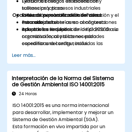
Evaluar los riesgos asociados con
Ejercicios basados en escenarios y
sustancias y procesos industriales
talleres prácticos.
Opciones de personalización del curso
utilizando una comunicación visual
Evaluación práctica de la señalización y el
estandarizada.
marcado de tuberías en configuraciones
Para adaptar este curso al contexto
Adaptar los requisitos de la ISO 20560 a la
industriales simuladas.
operativo o la disposición de planta de su
normativa local y a las necesidades
organización, contáctenos para
específicas del sector, incluidas las
coordinar una configuración
operaciones de manufactura cosmética.
personalizada.
Leer más...
Interpretación de la Norma del Sistema
de Gestión Ambiental ISO 14001:2015
24 Horas
ISO 14001:2015 es una norma internacional
para desarrollar, implementar y mejorar un
Sistema de Gestión Ambiental (SGA).
Esta formación en vivo impartida por un