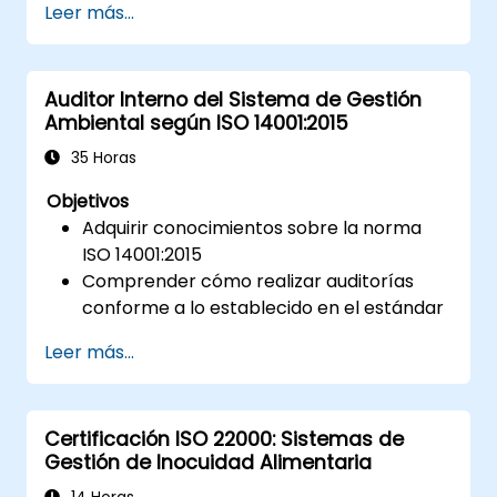
Leer más...
de los proveedores de servicios en la
nube y entre los clientes de la nube.
Alinear las estrategias de seguridad en la
Auditor Interno del Sistema de Gestión
nube con los requisitos de ISO 27001.
Ambiental según ISO 14001:2015
Garantizar el cumplimiento con las
mejores prácticas internacionales de
35 Horas
seguridad en la nube.
Objetivos
Adquirir conocimientos sobre la norma
ISO 14001:2015
Comprender cómo realizar auditorías
conforme a lo establecido en el estándar
Conocer las mejores prácticas
Leer más...
disponibles
Certificación ISO 22000: Sistemas de
Gestión de Inocuidad Alimentaria