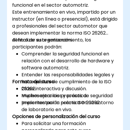
funcional en el sector automotriz.
Este entrenamiento en vivo, impartido por un
instructor (en línea o presencial), está dirigido
a profesionales del sector automotor que
desean implementar la norma ISO 26262
dentro de su organización.
Al finalizar este entrenamiento, los
participantes podrán:
Comprender la seguridad funcional en
relación con el desarrollo de hardware y
software automotriz.
Entender las responsabilidades legales y
Formato del curso
los requisitos de cumplimiento de la ISO
26262.
Clase interactiva y discusión.
Implementar los procesos de seguridad
Muchos ejercicios y práctica.
prescritos por la norma ISO 26262.
Implementación práctica en un entorno
de laboratorio en vivo.
Opciones de personalización del curso
Para solicitar una formación