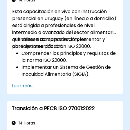
14 Horas
Esta capacitación en vivo con instrucción
presencial en Uruguay (en línea o a domicilio)
está dirigida a profesionales de nivel
intermedio a avanzado del sector alimentario
que deseen comprender, implementar y
Al finalizar esta capacitación, los
obtener la certificación ISO 22000.
participantes podrán:
Comprender los principios y requisitos de
la norma ISO 22000.
Implementar un Sistema de Gestión de
Inocuidad Alimentaria (SIGIA).
Identificar y gestionar peligros de
Leer más...
inocuidad alimentaria mediante los
principios del sistema HACCP.
Prepararse para las auditorías de
Transición a PECB ISO 27001:2022
certificación ISO 22000.
Asegurar el cumplimiento con las
regulaciones internacionales de inocuidad
14 Horas
alimentaria.