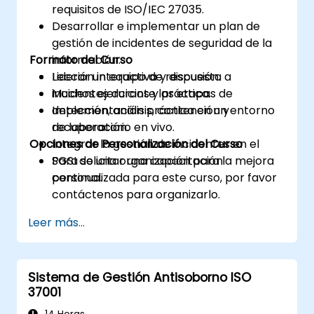
requisitos de ISO/IEC 27035.
Desarrollar e implementar un plan de
gestión de incidentes de seguridad de la
Formato del Curso
información.
Liderar un equipo de respuesta a
Lección interactiva y discusión.
incidentes durante las etapas de
Muchos ejercicios y práctica.
detección, análisis, contención y
Implementación práctica en un entorno
recuperación.
de laboratorio en vivo.
Opciones de Personalización del Curso
Integrar la gestión de incidentes en el
SGSI de una organización para la mejora
Para solicitar una capacitación
continua.
personalizada para este curso, por favor
contáctenos para organizarlo.
Leer más...
Sistema de Gestión Antisoborno ISO
37001