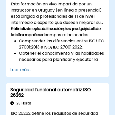
Esta formación en vivo impartida por un
instructor en Uruguay (en línea o presencial)
está dirigida a profesionales de TI de nivel
intermedio a experto que deseen mejorar sus
habilidades y cualificaciones en seguridad de
Al finalizar esta formación, los participantes
la información o campos relacionados.
serán capaces de:
Comprender las diferencias entre ISO/IEC
27001:2013 e ISO/IEC 27001:2022.
Obtener el conocimiento y las habilidades
necesarios para planificar y ejecutar la
transición de la versión 2013 a la versión
Leer más...
2022 del estándar de manera eficiente.
Aplicar los conocimientos adquiridos en
escenarios del mundo real, facilitando una
Seguridad funcional automotriz ISO
transición fluida dentro de sus
26262
respectivas organizaciones.
28 Horas
ISO 26262 define los requisitos de seguridad