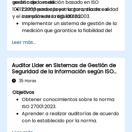
gestión de la medición basado en ISO
serán capaces de:
10012:2003 para apoyar la garantía de calidad
Comprender la estructura, alcance e
y el cumplimiento regulatorio.
intención de la ISO 10012:2003.
Implementar un sistema de gestión de la
medición que garantice la fiabilidad del
equipo y la trazabilidad de las mediciones.
Leer más...
Definir los roles, responsabilidades y la
documentación necesaria para el control
de la medición.
Auditor Líder en Sistemas de Gestión de
Integrar la ISO 10012 con marcos más
Seguridad de la Información según ISO
amplios de gestión de la calidad y el
27001:2023
riesgo (por ejemplo, ISO 9001, ISO/IEC
35 Horas
17025).
Objetivos
Obtener conocimientos sobre la norma
ISO 27001:2023.
Aprender a realizar auditorías de acuerdo
con lo establecido por la norma.
Conocer las buenas prácticas en este