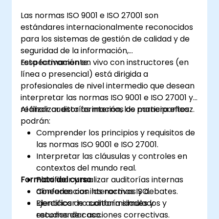
Las normas ISO 9001 e ISO 27001 son
estándares internacionalmente reconocidos
para los sistemas de gestión de calidad y de
seguridad de la información,
respectivamente.
Esta formación en vivo con instructores (en
línea o presencial) está dirigida a
profesionales de nivel intermedio que desean
interpretar las normas ISO 9001 e ISO 27001 y
realizar auditorías internas de manera eficaz.
Al finalizar esta formación, los participantes
podrán:
Comprender los principios y requisitos de
las normas ISO 9001 e ISO 27001.
Interpretar las cláusulas y controles en
contextos del mundo real.
Formato del curso
Planificar y realizar auditorías internas
alineadas con las normas ISO.
Conferencias interactivas y debates.
Identificar no conformidades y
Ejercicios de auditoría simulados y
recomendar acciones correctivas.
estudios de caso.