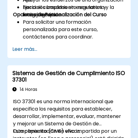
hacia el cumplimiento regulatorio y la
Ejercicios basados en escenarios y
Opciones de Personalización del Curso
integridad ética.
trabajo grupal.
Para solicitar una formación
personalizada para este curso,
contáctenos para coordinar.
Leer más...
Sistema de Gestión de Cumplimiento ISO
37301
14 Horas
ISO 37301 es una norma internacional que
especifica los requisitos para establecer,
desarrollar, implementar, evaluar, mantener
y mejorar un Sistema de Gestión de
Cumplimiento (CMS) eficaz.
Esta capacitación en vivo impartida por un