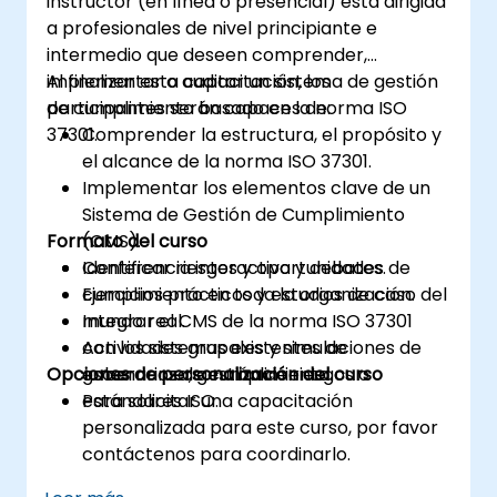
instructor (en línea o presencial) está dirigida
a profesionales de nivel principiante e
intermedio que deseen comprender,
implementar o auditar un sistema de gestión
Al finalizar esta capacitación, los
de cumplimiento basado en la norma ISO
participantes serán capaces de:
37301.
Comprender la estructura, el propósito y
el alcance de la norma ISO 37301.
Implementar los elementos clave de un
Sistema de Gestión de Cumplimiento
Formato del curso
(CMS).
Identificar riesgos y oportunidades de
Conferencia interactiva y debates.
cumplimiento en toda la organización.
Ejercicios prácticos y estudios de caso del
Integrar el CMS de la norma ISO 37301
mundo real.
con los sistemas existentes de
Actividades grupales y simulaciones de
Opciones de personalización del curso
gobernanza, gestión de riesgos o
escenarios de cumplimiento.
estándares ISO.
Para solicitar una capacitación
personalizada para este curso, por favor
contáctenos para coordinarlo.