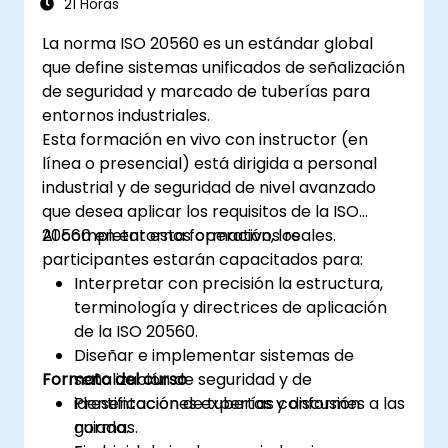
21 Horas
La norma ISO 20560 es un estándar global
que define sistemas unificados de señalización
de seguridad y marcado de tuberías para
entornos industriales.
Esta formación en vivo con instructor (en
línea o presencial) está dirigida a personal
industrial y de seguridad de nivel avanzado
que desea aplicar los requisitos de la ISO
20560 en entornos operativos reales.
Al completar esta formación, los
participantes estarán capacitados para:
Interpretar con precisión la estructura,
terminología y directrices de aplicación
de la ISO 20560.
Diseñar e implementar sistemas de
Formato del curso
señalización de seguridad y de
identificación de tuberías conformes a las
Presentaciones expertas y discusión
normas.
guiada.