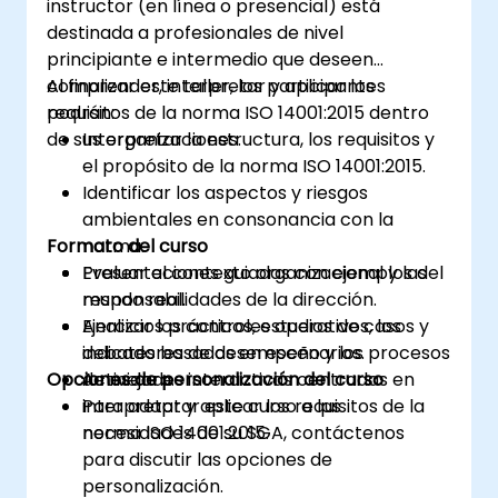
instructor (en línea o presencial) está
destinada a profesionales de nivel
principiante e intermedio que deseen
comprender, interpretar y aplicar los
Al finalizar este taller, los participantes
requisitos de la norma ISO 14001:2015 dentro
podrán:
de sus organizaciones.
Interpretar la estructura, los requisitos y
el propósito de la norma ISO 14001:2015.
Identificar los aspectos y riesgos
ambientales en consonancia con la
Formato del curso
norma.
Evaluar el contexto organizacional y las
Presentaciones guiadas con ejemplos del
responsabilidades de la dirección.
mundo real.
Analizar los controles operativos, los
Ejercicios prácticos, estudios de casos y
indicadores de desempeño y los procesos
debates basados en escenarios.
Opciones de personalización del curso
de mejora.
Actividades interactivas centradas en
interpretar y aplicar los requisitos de la
Para adaptar este curso a las
norma ISO 14001:2015.
necesidades de su SGA, contáctenos
para discutir las opciones de
personalización.