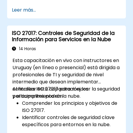
Conocer las buenas prácticas
Leer más...
ISO 27017: Controles de Seguridad de la
Información para Servicios en la Nube
14 Horas
Esta capacitación en vivo con instructores en
Uruguay (en línea o presencial) está dirigida a
profesionales de TI y seguridad de nivel
intermedio que desean implementar
controles ISO 27017 para mejorar la seguridad
Al finalizar esta capacitación, los
y el cumplimiento en la nube.
participantes podrán:
Comprender los principios y objetivos de
ISO 27017.
Identificar controles de seguridad clave
específicos para entornos en la nube.
Implementar controles ISO 27017 dentro