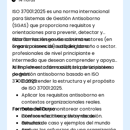
14 Horas
ISO 37001:2025 es una norma internacional
para Sistemas de Gestión Antisoborno
(SGAS) que proporciona requisitos y
orientaciones para prevenir, detectar y
abordar los riesgos de soborno en
Esta formación en vivo con instructores (en
organizaciones de cualquier tamaño o sector.
línea o presencial) está dirigida a
profesionales de nivel principiante e
intermedio que desean comprender y apoyar
la implementación o auditoría de un sistema
Al final de esta formación, los participantes
de gestión antisoborno basado en ISO
podrán:
37001:2025.
Comprender la estructura y el propósito
de ISO 37001:2025.
Aplicar los requisitos antisoborno en
contextos organizacionales reales.
Formato del Curso
Desarrollar y monitorear controles
internos efectivos y sistemas de
Conferencia interactiva y discusión.
denuncia.
Estudios de caso y ejemplos del mundo
Apoyar los esfuerzos de una organización
real.