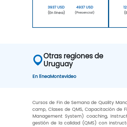
3937 USD
4937 USD
1
(En línea)
(
(Presencial)
Otras regiones de
Uruguay
En línea
Montevideo
Cursos de Fin de Semana de Quality Mana
camp, Clases de QMS, Capacitación de F
Management System) coaching, Instruc
gestión de la calidad (QMS) con instru