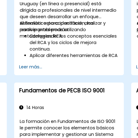
Uruguay (en línea o presencial) está
dirigida a profesionales de nivel intermedio
que deseen desarrollar un enfoque
sistemático para identificar, analizar y
Al finalizar esta capacitación, los
resolver problemas utilizando
participantes podrán:
metodologías RCA.
Comprender los conceptos esenciales
del RCA y los ciclos de mejora
continua.
Aplicar diferentes herramientas de RCA
para identificar la causa raíz de los
Leer más...
problemas.
Desarrollar e implementar estrategias
efectivas de resolución de problemas.
Integrar el RCA en los esfuerzos de
Fundamentos de PECB ISO 9001
mejora y prevención organizacional.
14 Horas
La formación en Fundamentos de ISO 9001
le permite conocer los elementos básicos
para implementar y gestionar un Sistema