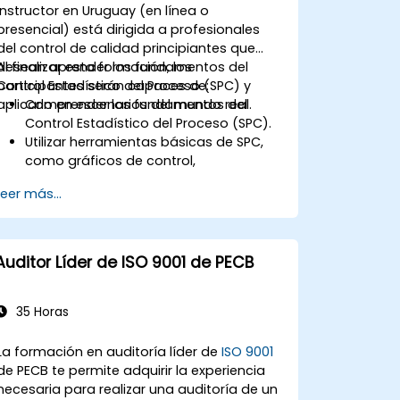
instructor en Uruguay (en línea o
presencial) está dirigida a profesionales
del control de calidad principiantes que
desean aprender los fundamentos del
Al finalizar esta formación, los
Control Estadístico del Proceso (SPC) y
participantes serán capaces de:
aplicarlo en escenarios del mundo real.
Comprender los fundamentos del
Control Estadístico del Proceso (SPC).
Utilizar herramientas básicas de SPC,
como gráficos de control,
histogramas, diagramas de Pareto y
Leer más...
diagramas de dispersión, para
monitorear el rendimiento del proceso.
Crear e interpretar varios tipos de
gráficos de control para datos
Auditor Líder de ISO 9001 de PECB
variables y de atributos con el fin de
detectar y analizar las variaciones del
proceso.
35 Horas
Calcular e interpretar los índices de
capacidad del proceso.
La formación en auditoría líder de
ISO 9001
de PECB te permite adquirir la experiencia
necesaria para realizar una auditoría de un