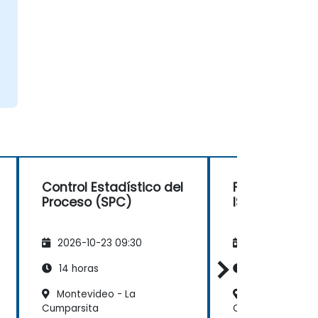
Control Estadístico del
Fundamentos
Proceso (SPC)
ISO 9001
2026-10-23 09:30
2026-11-06 09
14 horas
14 horas
Montevideo - La
Montevideo, W
Cumparsita
Center III