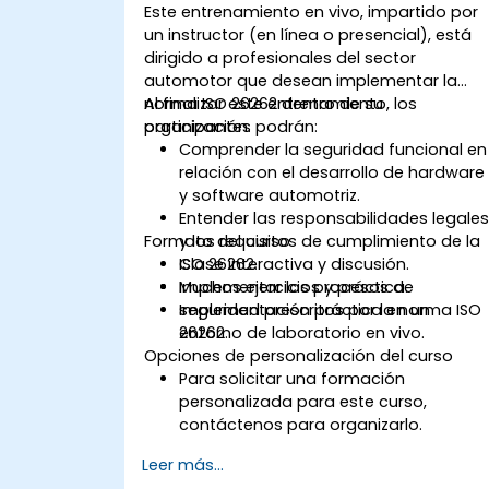
Este entrenamiento en vivo, impartido por
un instructor (en línea o presencial), está
dirigido a profesionales del sector
automotor que desean implementar la
norma ISO 26262 dentro de su
Al finalizar este entrenamiento, los
organización.
participantes podrán:
Comprender la seguridad funcional en
relación con el desarrollo de hardware
y software automotriz.
Entender las responsabilidades legale
Formato del curso
y los requisitos de cumplimiento de la
ISO 26262.
Clase interactiva y discusión.
Implementar los procesos de
Muchos ejercicios y práctica.
seguridad prescritos por la norma ISO
Implementación práctica en un
26262.
entorno de laboratorio en vivo.
Opciones de personalización del curso
Para solicitar una formación
personalizada para este curso,
contáctenos para organizarlo.
Leer más...