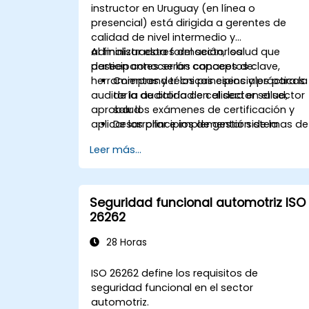
instructor en Uruguay (en línea o
presencial) está dirigida a gerentes de
calidad de nivel intermedio y
administradores del sector salud que
Al finalizar esta formación, los
deseen conocer los conceptos clave,
participantes serán capaces de:
herramientas y técnicas esenciales para la
Comprender los principios y prácticas
auditoría de calidad en el sector salud,
de la auditoría de calidad en el sector
aprobar los exámenes de certificación y
salud.
aplicar los principios de gestión de la
Desarrollar e implementar sistemas de
calidad en sus organizaciones.
gestión de la calidad eficaces.
Leer más...
Realizar auditorías exhaustivas y
analizar datos de auditoría.
Prepararse y aprobar los exámenes de
certificación CMQ/OE y ASQ.
Seguridad funcional automotriz ISO
Aplicar principios éticos y requisitos
26262
regulatorios en la auditoría de calidad.
28 Horas
ISO 26262 define los requisitos de
seguridad funcional en el sector
automotriz.