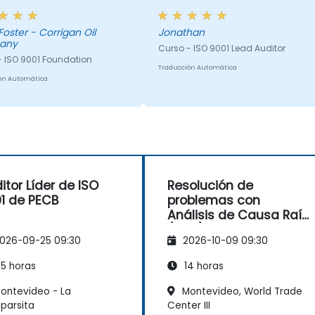
camiento sobre la
ación para la auditoría
oster - Corrigan Oil
Jonathan
001; Dereck me ha
any
Curso - ISO 9001 Lead Auditor
do significativamente a
- ISO 9001 Foundation
er una nueva y práctica
Traducción Automática
ctiva de las cláusulas y
ón Automática
nes de ISO 9001:2015, y
se aplican a nuestro
ién me ha
do en ambos cursos de
itación para mejorar mis
icaciones relacionadas
itor Líder de ISO
Resolución de
 ISO, tanto con los
1 de PECB
problemas con
ados de nuestra empresa
Análisis de Causa Raíz
con los auditores
(RCA)
os de ISO.
026-09-25 09:30
2026-10-09 09:30
5 horas
14 horas
ontevideo - La
Montevideo, World Trade
parsita
Center III