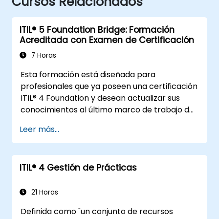
Cursos Relacionados
ITIL® 5 Foundation Bridge: Formación
Acreditada con Examen de Certificación
7 Horas
Esta formación está diseñada para
profesionales que ya poseen una certificación
ITIL® 4 Foundation y desean actualizar sus
conocimientos al último marco de trabajo de
ITIL® 5.
Leer más...
Ofrece una transición enfocada y eficiente,
destacando las diferencias clave, los nuevos
conceptos y las prácticas ampliadas
ITIL® 4 Gestión de Prácticas
introducidas en ITIL® 5.
21 Horas
Definida como "un conjunto de recursos