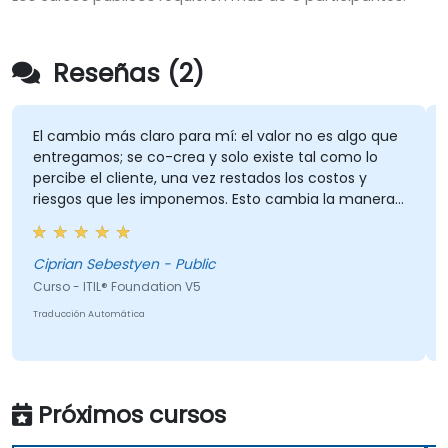
Reseñas (2)
El cambio más claro para mí: el valor no es algo que
entregamos; se co-crea y solo existe tal como lo
percibe el cliente, una vez restados los costos y
riesgos que les imponemos. Esto cambia la manera
en que veo la entrega y las ventas previas: no
"¿cumplimos con el SLA?" sino "¿alcanzó realmente
el cliente el resultado que buscaba?"
Ciprian Sebestyen - Public
Curso - ITIL® Foundation V5
Traducción Automática
Próximos cursos