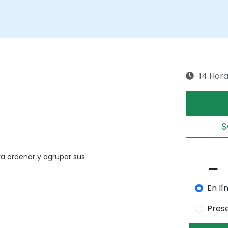
14 Hor
S
a ordenar y agrupar sus
En lí
Pres