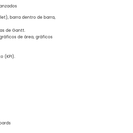
vanzados
let), barra dentro de barra,
as de Gantt.
ráficos de área, gráficos
o (KPI).
oards