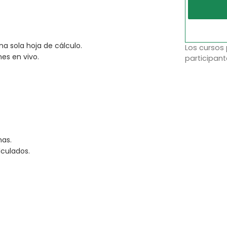
na sola hoja de cálculo.
Los cursos
es en vivo.
participant
has.
culados.