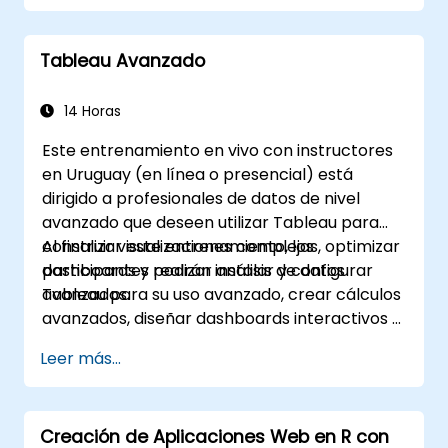
las operaciones comerciales.
Tableau Avanzado
14 Horas
Este entrenamiento en vivo con instructores
en Uruguay (en línea o presencial) está
dirigido a profesionales de datos de nivel
avanzado que deseen utilizar Tableau para
construir visualizaciones complejas, optimizar
Al finalizar este entrenamiento, los
dashboards y realizar análisis de datos
participantes podrán instalar y configurar
avanzados.
Tableau para su uso avanzado, crear cálculos
avanzados, diseñar dashboards interactivos y
optimizar el rendimiento.
Leer más...
Creación de Aplicaciones Web en R con