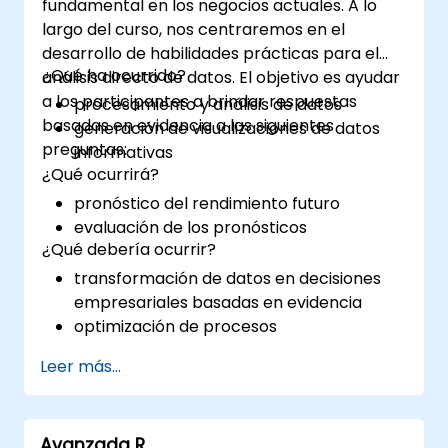
fundamental en los negocios actuales. A lo
largo del curso, nos centraremos en el
desarrollo de habilidades prácticas para el
¿Qué ha ocurrido?
análisis directo de datos. El objetivo es ayudar
a los participantes a brindar respuestas
procesamiento y análisis de datos
basadas en evidencia a las siguientes
generación de visualizaciones de datos
preguntas:
informativas
¿Qué ocurrirá?
pronóstico del rendimiento futuro
evaluación de los pronósticos
¿Qué debería ocurrir?
transformación de datos en decisiones
empresariales basadas en evidencia
optimización de procesos
Leer más...
Avanzada R