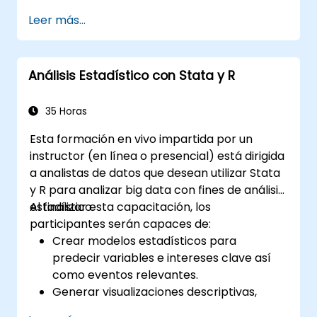
comprensión de patrones de distribución
Leer más...
normal y cálculo de medidas analíticas clave,
incluyendo media, mediana, moda, desviación
estándar y varianza. Proporciona a los
Análisis Estadístico con Stata y R
participantes las bases necesarias para
manejar conjuntos de datos reales y producir
resultados basados en evidencia. Ideal para
35 Horas
quienes buscan construir una base
Esta formación en vivo impartida por un
cuantitativa sólida para ciencia de datos y
instructor (en línea o presencial) está dirigida
análisis.
a analistas de datos que desean utilizar Stata
y R para analizar big data con fines de análisis
estadístico.
Al finalizar esta capacitación, los
participantes serán capaces de:
Crear modelos estadísticos para
predecir variables e intereses clave así
como eventos relevantes.
Generar visualizaciones descriptivas,
tablas resumen, frecuencias y más.