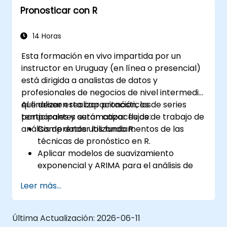
Pronosticar con R
14 Horas
Esta formación en vivo impartida por un
instructor en Uruguay (en línea o presencial)
está dirigida a analistas de datos y
profesionales de negocios de nivel intermedio
que deseen realizar pronósticos de series
Al finalizar esta capacitación, los
temporales y automatizar flujos de trabajo de
participantes serán capaces de:
análisis de datos utilizando R.
Comprender los fundamentos de las
técnicas de pronóstico en R.
Aplicar modelos de suavizamiento
exponencial y ARIMA para el análisis de
series temporales.
Leer más...
Utilizar el paquete 'forecast' para generar
modelos de pronóstico precisos.
Automatizar flujos de trabajo de
Última Actualización:
2026-06-11
pronóstico para aplicaciones