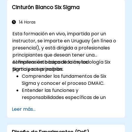
Cinturón Blanco Six Sigma
14 Horas
Esta formación en vivo, impartida por un
instructor, se imparte en Uruguay (en línea o
presencial), y está dirigida a profesionales
principiantes que desean tener una
comprensión básica de la metodología Six
Al finalizar esta capacitación, los
Sigma y sus principios.
participantes podrán:
Comprender los fundamentos de Six
Sigma y conocer el proceso DMAIC.
Entender las funciones y
responsabilidades específicas de un
Cinturón Blanco en el contexto de un
Leer más...
proyecto Six Sigma.
Aprender a aplicar los principios de Six
Sigma para identificar oportunidades de