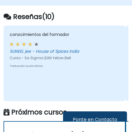
empresariales y de investigación.
Reseñas(10)
mientos del formador
una multitu
jee - House of Spices India
Joanna - Instytut Ekonomiki Rolnictwa i Gospodarki
Zywnosciowe
Six Sigma LEAN Yellow Belt
Curso - Statis
n Automática
Traducción Auto
Próximos cursos
Ponte en Contacto