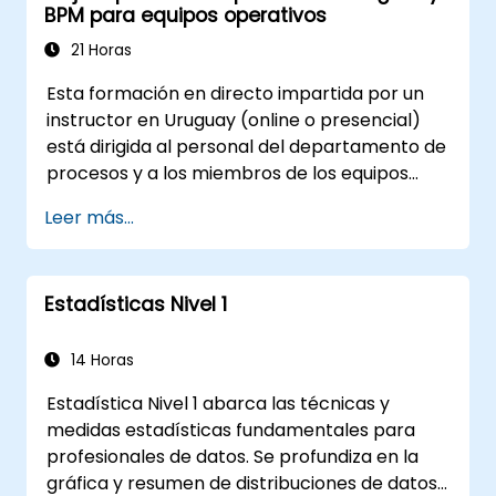
BPM para equipos operativos
profesionales las herramientas necesarias
para implementar intervalos de confianza,
21 Horas
pruebas de hipótesis y flujos de trabajo de
Esta formación en directo impartida por un
análisis de varianza que revelen señales
instructor en Uruguay (online o presencial)
accionables dentro de conjuntos de datos
está dirigida al personal del departamento de
complejos.
procesos y a los miembros de los equipos
operativos que deseen dominar técnicas
Leer más...
prácticas de mejora de procesos utilizando
los principios Six Sigma y la modelización
BPMN 2.0.
Estadísticas Nivel 1
14 Horas
Estadística Nivel 1 abarca las técnicas y
medidas estadísticas fundamentales para
profesionales de datos. Se profundiza en la
gráfica y resumen de distribuciones de datos,