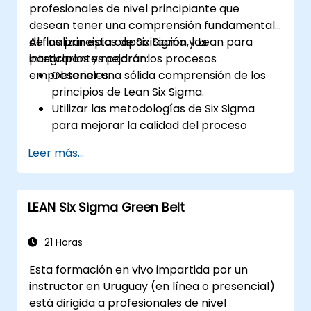
profesionales de nivel principiante que
desean tener una comprensión fundamental
de los principios de Six Sigma y Lean para
Al finalizar esta capacitación, los
integrarlos y mejorar los procesos
participantes podrán:
empresariales.
Obtener una sólida comprensión de los
principios de Lean Six Sigma.
Utilizar las metodologías de Six Sigma
para mejorar la calidad del proceso
eliminando las causas de defectos y
Leer más...
minimizando la variabilidad.
Integrar las metodologías Lean y Six
Sigma para lograr mejoras más eficientes
LEAN Six Sigma Green Belt
y efectivas en los procesos.
Enseñar herramientas y técnicas básicas
de Lean Six Sigma que los Beltas Amarillos
21 Horas
pueden aplicar en proyectos de mejora
Esta formación en vivo impartida por un
de procesos, como 5S, Kaizen y mapeo de
instructor en Uruguay (en línea o presencial)
procesos.
está dirigida a profesionales de nivel