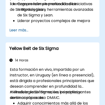
liderazgo en la implementación de iniciativas
Comprender en profundidad las
de Six Sigma y Lean.
metodologías y herramientas avanzadas
de Six Sigma y Lean.
Liderar proyectos complejos de mejora
de procesos que se alineen con la
Leer más...
estrategia organizacional.
Realizar análisis estadísticos complejos y
tomar decisiones basadas en datos.
Yellow Belt de Six Sigma
Liderar eficazmente iniciativas de cambio
y fomentar una cultura de mejora
continua.
14 Horas
Esta formación en vivo, impartida por un
instructor, en Uruguay (en línea o presencial),
está dirigida a profesionales principiantes que
desean comprender en profundidad la
metodología Six Sigma, sus principios y
Al finalizar esta formación, los participantes
dominar el proceso DMAIC.
serán capaces de:
Adquirir conocimientos más allá de los