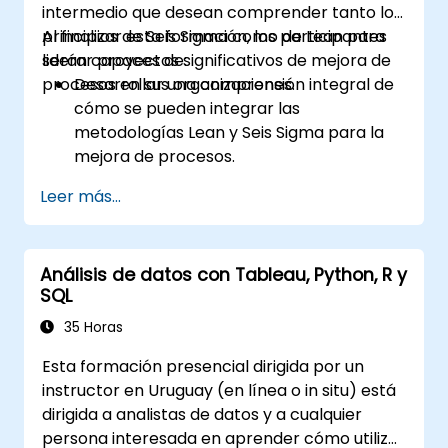
intermedio que desean comprender tanto los
principios de Seis Sigma como de Lean para
Al finalizar esta formación, los participantes
liderar proyectos significativos de mejora de
serán capaces de:
procesos en sus organizaciones.
Desarrollar una comprensión integral de
cómo se pueden integrar las
metodologías Lean y Seis Sigma para la
mejora de procesos.
Adquirir conocimientos profundos y
Leer más...
habilidades de aplicación en las fases
Definir, Medir, Analizar, Mejorar y
Controlar.
Análisis de datos con Tableau, Python, R y
Aplicar herramientas estadísticas
SQL
avanzadas para la toma de decisiones
basada en datos y el análisis de procesos.
35 Horas
Liderar y gestionar proyectos de Lean Six
Esta formación presencial dirigida por un
Sigma de manera efectiva.
instructor en Uruguay (en línea o in situ) está
dirigida a analistas de datos y a cualquier
persona interesada en aprender cómo utilizar