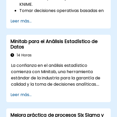
KNIME.
Tomar decisiones operativas basadas en
datos.
Leer más...
Implementar proyectos integrales de
ciencia de datos.
Minitab para el Análisis Estadístico de
Datos
14 Horas
La confianza en el análisis estadístico
comienza con Minitab, una herramienta
estándar de la industria para la garantía de
calidad y la toma de decisiones analíticas.
Explora técnicas fundamentales en
Leer más...
estadística descriptiva, modelado de
distribuciones, métodos de regresión, diseño
experimental y gráficos de control para el
Mejora práctica de procesos Six Sigma y
monitoreo de procesos. Proporciona a los