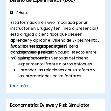
Diseño de Experimentos (DoE)
mejora y respaldar proyectos Six Sigma
dentro de una organización.
7 Horas
Esta formación en vivo impartida por un
instructor en Uruguay (en línea o presencial)
está dirigida a científicos que deseen
aprender y aplicar el Diseño de Experimentos
(DoE, por sus siglas en inglés) para
Al finalizar esta capacitación, los
comprender la relación causa-efecto entre
participantes podrán:
múltiples factores.
Comprender las ventajas del diseño
experimental frente a otros enfoques.
Entender las relaciones causa-efecto y
las interacciones entre factores.
Conocer las mejores prácticas y
Leer más...
directrices para llevar a cabo
experimentos exitosos.
Econometría: Eviews y Risk Simulator