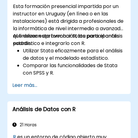
Esta formación presencial impartida por un
instructor en Uruguay (en línea o en las
instalaciones) está dirigida a profesionales de
la informática de nivel intermedio a avanzado
que desean aprovechar Stata para el análisis
Al finalizar esta formación, los participantes
estadístico e integrarlo con R.
podrán:
Utilizar Stata eficazmente para el análisis
de datos y el modelado estadístico.
Comparar las funcionalidades de Stata
con SPSS y R.
Integrar Stata con R para un cómputo
Leer más...
estadístico sin interrupciones.
Desarrollar y automatizar flujos de
trabajo utilizando Stata y R.
Análisis de Datos con R
21 Horas
R
es un entorno de código abierto muy