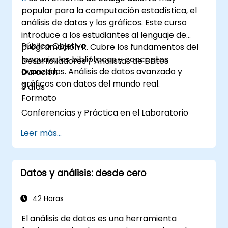
popular para la computación estadística, el
análisis de datos y los gráficos. Este curso
introduce a los estudiantes al lenguaje de
Público Objetivo
programación R. Cubre los fundamentos del
lenguaje, las bibliotecas y conceptos
Desarrolladores / Analistas de Datos
avanzados. Análisis de datos avanzado y
Duración
gráficos con datos del mundo real.
3 días
Formato
Conferencias y Práctica en el Laboratorio
Leer más...
Datos y análisis: desde cero
42 Horas
El análisis de datos es una herramienta