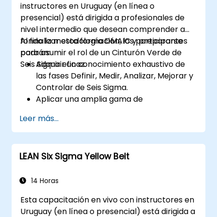
instructores en Uruguay (en línea o
presencial) está dirigida a profesionales de
nivel intermedio que desean comprender a
fondo la metodología DMAIC y prepararse
Al finalizar esta formación, los participantes
para asumir el rol de un Cinturón Verde de
podrán:
Seis Sigma eficaz.
Adquirir un conocimiento exhaustivo de
las fases Definir, Medir, Analizar, Mejorar y
Controlar de Seis Sigma.
Aplicar una amplia gama de
herramientas y técnicas de Seis Sigma de
Leer más...
manera efectiva dentro de cada fase de
DMAIC.
Realizar e interpretar análisis estadísticos
LEAN Six Sigma Yellow Belt
para la mejora de procesos.
Planificar, ejecutar y gestionar un
proyecto de Seis Sigma.
14 Horas
Esta capacitación en vivo con instructores en
Uruguay (en línea o presencial) está dirigida a