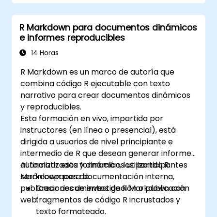
toma de decisiones basada en datos.
Liderar proyectos Six Sigma de gran
R Markdown para documentos dinámicos
escala y gestionar eficazmente los
e informes reproducibles
equipos de proyecto.
Implementar mejoras significativas en los
14 Horas
procesos que se alineen con los objetivos
R Markdown es un marco de autoría que
y estrategias organizacionales.
combina código R ejecutable con texto
narrativo para crear documentos dinámicos
y reproducibles.
Esta formación en vivo, impartida por
instructores (en línea o presencial), está
dirigida a usuarios de nivel principiante e
intermedio de R que desean generar informes
automatizados y dinámicos utilizando R
Al finalizar esta formación, los participantes
Markdown para documentación interna,
serán capaces de:
publicaciones de investigación o publicación
Crear documentos de R Markdown con
web.
fragmentos de código R incrustados y
texto formateado.