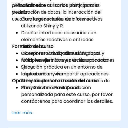
personalizadas utilizando Shiny para la
Al finalizar este curso, los participantes
visualización de datos, la interacción del
podrán:
usuario y la generación de informes.
Crear aplicaciones web interactivas
utilizando Shiny y R.
Diseñar interfaces de usuario con
elementos reactivos e entradas
Formato del curso
dinámicas.
Incorporar visualizaciones de datos y
Clase interactiva y discusión grupal.
funciones de informes en las aplicaciones
Múltiples ejercicios y práctica continua.
Shiny.
Ejecución práctica en un entorno de
Implementar y compartir aplicaciones
laboratorio en vivo.
Opciones de personalización del curso
Shiny localmente o en línea a través de
Shiny Server o Posit Cloud.
Para solicitar una capacitación
personalizada para este curso, por favor
contáctenos para coordinar los detalles.
Leer más...