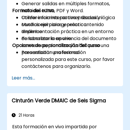
Generar salidas en múltiples formatos,
Formato del curso
incluidos HTML, PDF y Word.
Utilizar informes parametrizados y lógica
Conferencia interactiva y discusión.
condicional para generar contenido
Muchas ejercicios y práctica.
dinámico.
Implementación práctica en un entorno
Personalizar la apariencia del documento
de laboratorio en vivo.
Opciones de personalización del curso
con temas, plantillas y LaTeX para una
presentación profesional.
Para solicitar una formación
personalizada para este curso, por favor
contáctenos para organizarlo.
Leer más...
Cinturón Verde DMAIC de Seis Sigma
21 Horas
Esta formación en vivo impartida por