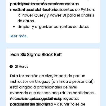
crear visualizaciones esclarecedoras
participantes serán capaces de:
mediante estas herramientas.
Comprender los fundamentos de Python,
R, Power Query y Power BI para el análisis
de datos.
Limpiar y organizar conjuntos de datos
utilizando Python y Power Query.
Leer más...
Ejecutar análisis estadísticos y
proyecciones con R.
Crear paneles de control y reportes
Lean Six Sigma Black Belt
profesionales con Power BI.
Integrar y analizar datos procedentes de
múltiples fuentes de manera eficaz.
21 Horas
Esta formación en vivo, impartida por un
instructor en Uruguay (en línea o presencial),
está dirigida a profesionales de nivel
avanzado que desean adquirir las habilidades
necesarias para gestionar proyectos
Al finalizar esta capacitación, los
complejos de Six Sigma y asumir roles de
participantes podrán: