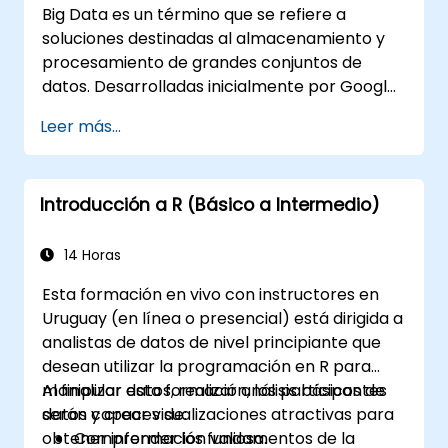
Big Data es un término que se refiere a
soluciones destinadas al almacenamiento y
procesamiento de grandes conjuntos de
datos. Desarrolladas inicialmente por Google,
estas soluciones de Big Data han
Leer más...
evolucionado e inspirado otros proyectos
similares, muchos de los cuales están
disponibles como código abierto. R es un
Introducción a R (Básico a Intermedio)
lenguaje de programación muy popular en la
industria financiera.
14 Horas
Esta formación en vivo con instructores en
Uruguay (en línea o presencial) está dirigida a
analistas de datos de nivel principiante que
desean utilizar la programación en R para
manipular datos, realizar análisis básicos de
Al finalizar esta formación, los participantes
datos y crear visualizaciones atractivas para
serán capaces de:
obtener información valiosa.
Comprender los fundamentos de la