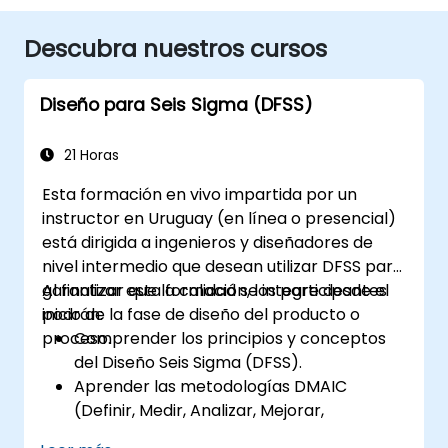
Descubra nuestros cursos
Diseño para Seis Sigma (DFSS)
21 Horas
Esta formación en vivo impartida por un
instructor en Uruguay (en línea o presencial)
está dirigida a ingenieros y diseñadores de
nivel intermedio que desean utilizar DFSS para
garantizar que la calidad se integre desde el
Al finalizar esta formación, los participantes
inicio de la fase de diseño del producto o
podrán:
proceso.
Comprender los principios y conceptos
del Diseño Seis Sigma (DFSS).
Aprender las metodologías DMAIC
(Definir, Medir, Analizar, Mejorar,
Controlar) y DMADV (Definir, Medir,