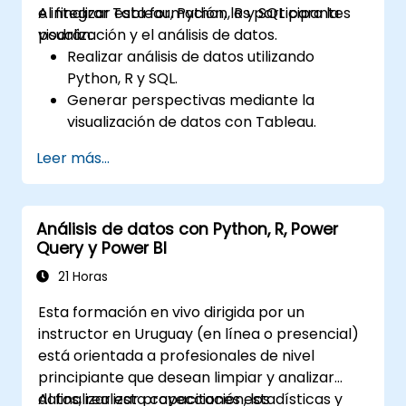
e integrar Tableau, Python, R y SQL para la
Al finalizar esta formación, los participantes
visualización y el análisis de datos.
podrán:
Realizar análisis de datos utilizando
Python, R y SQL.
Generar perspectivas mediante la
visualización de datos con Tableau.
Tomar decisiones empresariales basadas
Leer más...
en datos.
Análisis de datos con Python, R, Power
Query y Power BI
21 Horas
Esta formación en vivo dirigida por un
instructor en Uruguay (en línea o presencial)
está orientada a profesionales de nivel
principiante que desean limpiar y analizar
datos, realizar proyecciones estadísticas y
Al finalizar esta capacitación, los