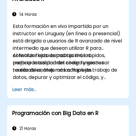
14 Horas
Esta formación en vivo impartida por un
instructor en Uruguay (en línea o presencial)
está dirigida a usuarios de R avanzado de nivel
intermedio que desean utilizar R para
construir flujos de trabajo más rápidos,
Al finalizar esta capacitación, los
mejorar la calidad del código y gestionar
participantes podrán: crear funciones
tareas de análisis más complejas.
reutilizables, mejorar los flujos de trabajo de
datos, depurar y optimizar el código, y
producir informes reproducibles.
Leer más...
Programación con Big Data en R
21 Horas