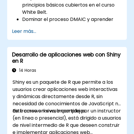
principios básicos cubiertos en el curso
White Belt.
Dominar el proceso DMAIC y aprender
herramientas avanzadas de Six Sigma.
Leer más...
Aprender a contribuir eficazmente al
equipo de un proyecto Six Sigma y
colaborar con los Green Belts y Black
Desarrollo de aplicaciones web con Shiny
Belts.
en R
Aplicar las metodologías Six Sigma a
procesos empresariales reales para su
14 Horas
mejora.
Shiny es un paquete de R que permite a los
usuarios crear aplicaciones web interactivas
y dinámicas directamente desde R, sin
necesidad de conocimientos de JavaScript ni
de frameworks web complejos.
Este curso en vivo, impartido por un instructor
(en línea o presencial), está dirigido a usuarios
de nivel intermedio de R que deseen construir
e implementar aplicaciones web