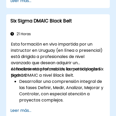
Leer más...
Analizar, Diseñar, Verificar).
Aplicar herramientas y técnicas de DFSS
para diseñar y optimizar procesos.
Six Sigma DMAIC Black Belt
Desarrollar habilidades para gestionar y
liderar proyectos de DFSS de manera
eficaz.
21 Horas
Esta formación en vivo impartida por un
instructor en Uruguay (en línea o presencial)
está dirigida a profesionales de nivel
avanzado que desean adquirir un
conocimiento profundo de la metodología Six
Al finalizar esta formación, los participantes
Sigma DMAIC a nivel Black Belt.
podrán:
Desarrollar una comprensión integral de
las fases Definir, Medir, Analizar, Mejorar y
Controlar, con especial atención a
proyectos complejos.
Adquirir experiencia en técnicas
Leer más...
avanzadas de análisis estadístico para la