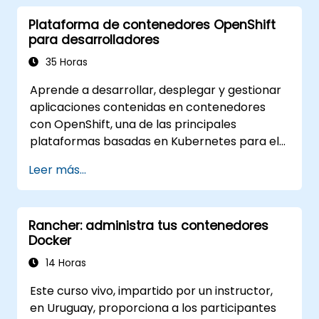
gestionar con confianza entornos de
Plataforma de contenedores OpenShift
OpenShift listos para producción.
para desarrolladores
35 Horas
Aprende a desarrollar, desplegar y gestionar
aplicaciones contenidas en contenedores
con OpenShift, una de las principales
plataformas basadas en Kubernetes para el
desarrollo nativo de la nube. Esta formación
Leer más...
práctica cubre el despliegue de aplicaciones,
contenedores, redes, CI/CD y flujos de trabajo
DevOps, proporcionando a los participantes
Rancher: administra tus contenedores
las habilidades necesarias para construir y
Docker
mantener aplicaciones modernas en
entornos de producción.
14 Horas
Este curso vivo, impartido por un instructor,
en Uruguay, proporciona a los participantes