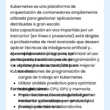
Kubernetes es una plataforma de
orquestación de contenedores ampliamente
utilizada para gestionar aplicaciones
distribuidas a gran escala.
Esta capacitación en vivo impartida por un
instructor (en línea o presencial) está dirigida
a profesionales de nivel avanzado que deseen
aplicar técnicas de inteligencia artificial y
aprendizaje automático para optimizar el uso
Al completar este programa, los
de recursos, las decisiones de programación y
participantes serán capaces de:
las estrategias de autoescalado en
Aplicar modelos de IA/MA para mejorar
Kubernetes.
las decisiones de programación de
cargas de trabajo en Kubernetes.
Utilizar análisis predictivo para optimizar
Formato del curso
la asignación de CPU, GPU y memoria.
Implementar autoescalado inteligente
Presentaciones técnicas guiadas por un
mediante aprendizaje por refuerzo y
instructor y discusiones en profundidad.
previsión de métricas.
Trabajo práctico en laboratorios