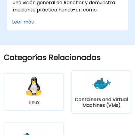
una visión general de Rancher y demuestra
mediante práctica hands-on cómo
implementar y gestionar un clúster de
Leer más...
Kubernetes con Rancher.
Categorías Relacionadas
Containers and Virtual
Linux
Machines (VMs)