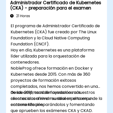
Administrador Certificado de Kubernetes
(CKA) - preparación para el examen
21 Horas
El programa de Administrador Certificado de
Kubernetes (CKA) fue creado por The Linux
Foundation y la Cloud Native Computing
Foundation (CNCF).
Hoy en día, Kubernetes es una plataforma
líder utilizada para la orquestación de
contenedores.
NobleProg ofrece formación en Docker y
Kubernetes desde 2015. Con más de 360
proyectos de formación exitosos
completados, nos hemos convertido en una
de las empresas de formación más
Desde 2019, también ayudamos a nuestros
reconocidas a nivel mundial en el campo de la
clientes a confirmar su desempeño en un
contenerización.
entorno k8s preparándolos y fomentando
que aprueben los exámenes CKA y CKAD.