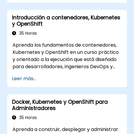
Introducción a contenedores, Kubernetes
y OpenShift
35 Horas
Aprenda los fundamentos de contenedores,
Kubernetes y OpenShift en un curso práctico
y orientado a la ejecución que está diseñado
para desarrolladores, ingenieros DevOps y
profesionales de TI. Los participantes
Leer más...
aprenderán cómo crear aplicaciones
mediante contenedores, desplegar cargas de
trabajo, gestionar recursos de Kubernetes y
Docker, Kubernetes y OpenShift para
utilizar OpenShift para agilizar la entrega de
Administradores
aplicaciones modernas en entornos de nube
e híbridos.
35 Horas
Aprenda a construir, desplegar y administrar