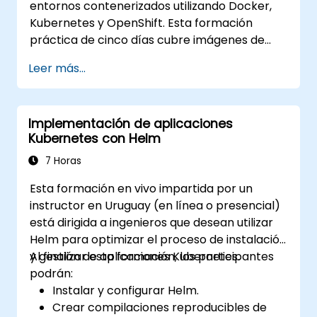
entornos contenerizados utilizando Docker,
Kubernetes y OpenShift. Esta formación
práctica de cinco días cubre imágenes de
contenedores, cargas de trabajo de
Leer más...
Kubernetes, red del clúster, almacenamiento,
seguridad, monitoreo y administración
práctica de OpenShift. Los participantes
Implementación de aplicaciones
adquieren las habilidades necesarias para
Kubernetes con Helm
operar plataformas modernas de
contenedores y diagnosticar aplicaciones en
7 Horas
entornos de desarrollo y producción.
Esta formación en vivo impartida por un
instructor en Uruguay (en línea o presencial)
está dirigida a ingenieros que desean utilizar
Helm para optimizar el proceso de instalación
y gestión de aplicaciones Kubernetes.
Al finalizar esta formación, los participantes
podrán:
Instalar y configurar Helm.
Crear compilaciones reproducibles de