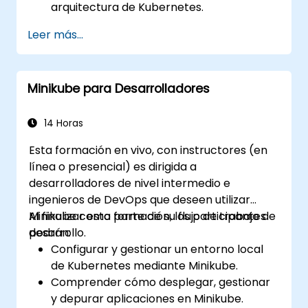
arquitectura de Kubernetes.
Desplegar y administrar contenedores
Leer más...
utilizando kubectl y el panel de control de
Minikube.
Configurar soluciones de
Minikube para Desarrolladores
almacenamiento persistente y redes
para Kubernetes.
Utilizar Minikube para desarrollar, probar
14 Horas
y depurar aplicaciones.
Esta formación en vivo, con instructores (en
línea o presencial) es dirigida a
desarrolladores de nivel intermedio e
ingenieros de DevOps que deseen utilizar
Minikube como parte de su flujo de trabajo de
Al finalizar esta formación, los participantes
desarrollo.
podrán:
Configurar y gestionar un entorno local
de Kubernetes mediante Minikube.
Comprender cómo desplegar, gestionar
y depurar aplicaciones en Minikube.