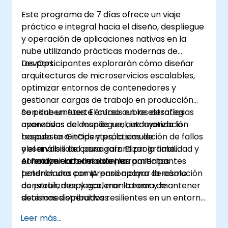
Este programa de 7 días ofrece un viaje
práctico e integral hacia el diseño, despliegue
y operación de aplicaciones nativas en la
nube utilizando prácticas modernas de
DevOps.
Los participantes explorarán cómo diseñar
arquitecturas de microservicios escalables,
optimizar entornos de contenedores y
gestionar cargas de trabajo en producción
con Kubernetes. El curso cubre estrategias
Se pone un fuerte énfasis en los desafíos
avanzadas de despliegue, automatización
operativos del mundo real, incluyendo la
basada en GitOps y prácticas de
respuesta a incidentes, la simulación de fallos
observabilidad para garantizar la fiabilidad y
y el análisis de causa raíz. El programa
el rendimiento del sistema.
concluye con el uso de herramientas
Al finalizar la formación, los participantes
potenciadas por IA para apoyar la resolución
tendrán una comprensión clara de cómo
de problemas y acelerar la toma de
construir, desplegar, monitorear y mantener
decisiones operativas.
sistemas distribuidos resilientes en un entorno
basado en Kubernetes.
Leer más...