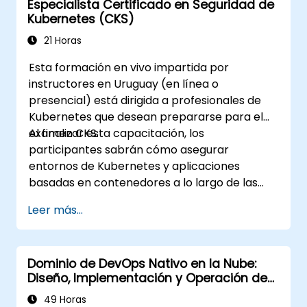
Especialista Certificado en Seguridad de
Kubernetes (CKS)
21 Horas
Esta formación en vivo impartida por
instructores en Uruguay (en línea o
presencial) está dirigida a profesionales de
Kubernetes que desean prepararse para el
examen CKS.
Al finalizar esta capacitación, los
participantes sabrán cómo asegurar
entornos de Kubernetes y aplicaciones
basadas en contenedores a lo largo de las
diferentes etapas del ciclo de vida de una
Leer más...
aplicación: construcción, despliegue y
ejecución.
Dominio de DevOps Nativo en la Nube:
Diseño, Implementación y Operación de
Microservicios Escalables en Kubernetes
49 Horas