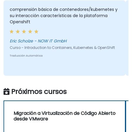
comprensión básica de contenedores/kubernetes y
Abou
u interacción características de la plataforma
kube
Openshift
Eric Scholze - NOW IT GmbH
Curso
Micro
Curso - Introduction to Containers, Kubernetes & OpenShift
Traducción Automática
Próximos cursos
Migración a Virtualización de Código Abierto
desde VMware