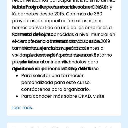
recomendamos participar incluso si no tiene
la intención de presentar el examen CKAD.
NobleProg
ofrece formación sobre Docker y
Kubernetes desde 2015. Con más de 360
proyectos de capacitación exitosos, nos
hemos convertido en una de las empresas de
formación mejor conocidas a nivel mundial en
Formato del curso
el campo de la contenerización. Desde 2019
Conferencia interactiva y discusión.
también ayudamos a nuestros clientes a
Muchos ejercicios y práctica.
validar su desempeño en entornos k8s
Implementación práctica en un entorno
preparándolos e incentivándolos para
de laboratorio en vivo.
aprobar los exámenes CKA y CKAD.
Opciones de personalización del curso
Para solicitar una formación
personalizada para este curso,
contáctenos para organizarlo.
Para conocer más sobre CKAD, visite:
https://training.linuxfoundation.org/certificatio
Leer más...
kubernetes-application-developer-
ckad/