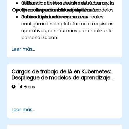
Reducir los costos de infraestructura y la
utilizando clústeres reales de Kubernetes.
Opciones de personalización del curso
latencia mediante la optimización
Ejercicios prácticos que aplican modelos
automatizada de recursos.
de IA a escenarios operativos reales.
Para adaptar este curso a su
configuración de plataforma o requisitos
operativos, contáctenos para realizar la
personalización.
Leer más...
Cargas de trabajo de IA en Kubernetes:
Despliegue de modelos de aprendizaje
automático a escala
14 Horas
Leer más...