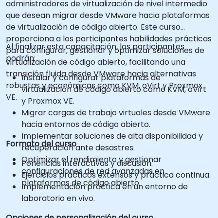
administradores de virtualización de nivel intermedio
que desean migrar desde VMware hacia plataformas
de virtualización de código abierto. Este curso
proporciona a los participantes habilidades prácticas
Al finalizar esta capacitación, los participantes
para configurar, gestionar y optimizar soluciones de
podrán:
virtualización de código abierto, facilitando una
transición fluida desde VMware hacia alternativas
Instalar y configurar plataformas de
robustas y económicas como KVM, oVirt y Proxmox
virtualización de código abierto como KVM, oVirt
VE.
y Proxmox VE.
Migrar cargas de trabajo virtuales desde VMware
hacia entornos de código abierto.
Implementar soluciones de alta disponibilidad y
Formato del curso
recuperación ante desastres.
Optimizar el rendimiento y gestionar
Ponencias interactivas y discusión.
configuraciones de red avanzadas en
Ejercicios prácticos extensos y práctica continua.
plataformas de código abierto.
Implementación práctica en un entorno de
laboratorio en vivo.
Opciones de personalización del curso