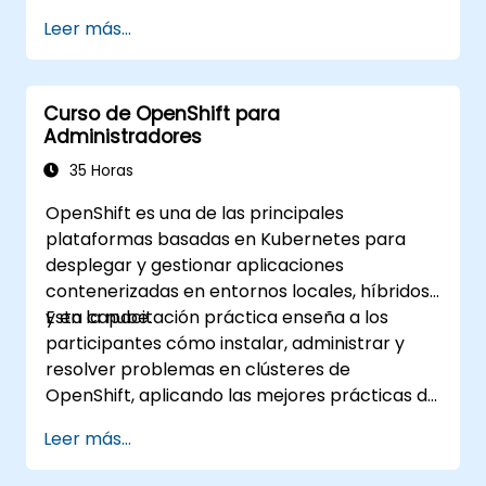
Integrar Minikube en sus canales de
Leer más...
integración continua y despliegue
continuo.
Optimizar su proceso de desarrollo
Curso de OpenShift para
aprovechando las funciones avanzadas
Administradores
de Minikube.
Aplicar las mejores prácticas para el
35 Horas
desarrollo local con Kubernetes.
OpenShift es una de las principales
plataformas basadas en Kubernetes para
desplegar y gestionar aplicaciones
contenerizadas en entornos locales, híbridos
y en la nube.
Esta capacitación práctica enseña a los
participantes cómo instalar, administrar y
resolver problemas en clústeres de
OpenShift, aplicando las mejores prácticas de
seguridad, red y almacenamiento. A través de
Leer más...
ejercicios prácticos, los participantes
adquieren las habilidades necesarias para