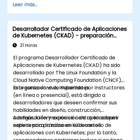
Leer más...
https://training.linuxfoundation.org/certificatio
kubernetes-administrator-cka
Desarrollador Certificado de Aplicaciones
de Kubernetes (CKAD) - preparación
para el examen
21 Horas
El programa Desarrollador Certificado de
Aplicaciones de Kubernetes (CKAD) ha sido
desarrollado por The Linux Foundation y la
Cloud Native Computing Foundation (CNCF),
la organizadora de Kubernetes.
Este curso en vivo, impartido por instructores
(en línea o presencial), está dirigido a
desarrolladores que deseen confirmar sus
habilidades en diseño, construcción,
configuración y exposición de aplicaciones
Además, la formación se centra en adquirir
nativas para la nube en Kubernetes.
experiencia práctica en el desarrollo de
aplicaciones con Kubernetes; por lo tanto,