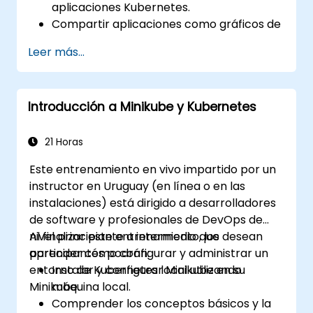
aplicaciones Kubernetes.
Compartir aplicaciones como gráficos de
Helm (Helm charts).
Leer más...
Ejecutar aplicaciones de terceros
guardadas como gráficos de Helm.
Gestionar lanzamientos de paquetes
Introducción a Minikube y Kubernetes
Helm.
21 Horas
Este entrenamiento en vivo impartido por un
instructor en Uruguay (en línea o en las
instalaciones) está dirigido a desarrolladores
de software y profesionales de DevOps de
nivel principiante a intermedio que desean
Al finalizar este entrenamiento, los
aprender cómo configurar y administrar un
participantes podrán:
entorno de Kubernetes local utilizando
Instalar y configurar Minikube en su
Minikube.
máquina local.
Comprender los conceptos básicos y la