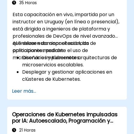
35 Horas
Esta capacitación en vivo, impartida por un
instructor en Uruguay (en línea o presencial),
está dirigida a ingenieros de plataforma y
profesionales de DevOps de nivel avanzado
que deseen dominar el escalado de
Al finalizar esta capacitación, los
aplicaciones mediante el uso de
participantes podrán:
microservicios y Kubernetes.
Diseñar e implementar arquitecturas de
microservicios escalables.
Desplegar y gestionar aplicaciones en
clústeres de Kubernetes.
Utilizar gráficos (charts) de Helm para el
Leer más...
despliegue eficiente de servicios.
Monitorear y mantener la salud de los
microservicios en producción.
Operaciones de Kubernetes impulsadas
Aplicar mejores prácticas de seguridad y
por IA: Autoescalado, Programación y
cumplimiento en un entorno de
Optimización de Recursos
Kubernetes.
21 Horas