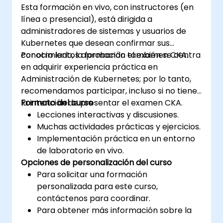
Esta formación en vivo, con instructores (en
línea o presencial), está dirigida a
administradores de sistemas y usuarios de
Kubernetes que desean confirmar sus
conocimientos aprobando el examen CKA.
Por otro lado, la formación también se centra
en adquirir experiencia práctica en
Administración de Kubernetes; por lo tanto,
recomendamos participar, incluso si no tiene
la intención de presentar el examen CKA.
Formato del curso
Lecciones interactivas y discusiones.
Muchas actividades prácticas y ejercicios.
Implementación práctica en un entorno
de laboratorio en vivo.
Opciones de personalización del curso
Para solicitar una formación
personalizada para este curso,
contáctenos para coordinar.
Para obtener más información sobre la
certificación CKA, visite: