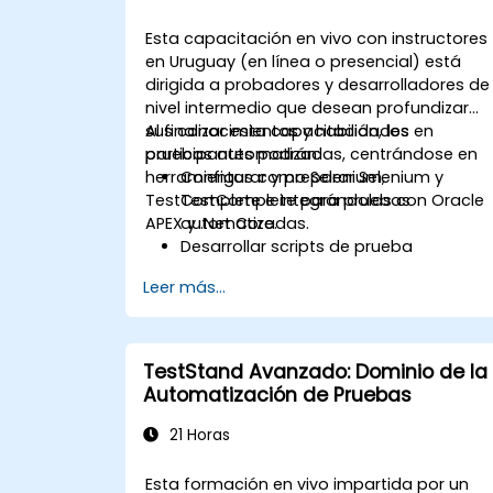
Esta capacitación en vivo con instructores
en Uruguay (en línea o presencial) está
dirigida a probadores y desarrolladores de
nivel intermedio que desean profundizar
sus conocimientos y habilidades en
Al finalizar esta capacitación, los
pruebas automatizadas, centrándose en
participantes podrán:
herramientas como Selenium,
Configurar y preparar Selenium y
TestComplete e integrándolas con Oracle
TestComplete para pruebas
APEX y .Net Core.
automatizadas.
Desarrollar scripts de prueba
avanzados y marcos de trabajo.
Leer más...
Integrar las pruebas automatizadas
con aplicaciones Oracle APEX y .Net
Core.
Aplicar técnicas de aprendizaje
TestStand Avanzado: Dominio de la
automático para mejorar la
Automatización de Pruebas
automatización de pruebas.
Transitar eficazmente desde las
21 Horas
pruebas manuales hacia las
automáticas.
Esta formación en vivo impartida por un