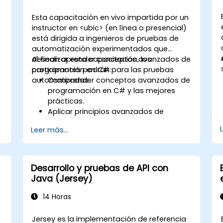
Esta capacitación en vivo impartida por un
instructor en <ubic> (en línea o presencial)
está dirigida a ingenieros de pruebas de
automatización experimentados que
desean aprender conceptos avanzados de
Al finalizar esta capacitación, los
programación en C# para las pruebas
participantes podrán:
automatizadas.
Comprender conceptos avanzados de
programación en C# y las mejores
prácticas.
Aplicar principios avanzados de
programación orientada a objetos
Leer más...
para crear soluciones de
automatización eficientes y flexibles.
Diseñar y desarrollar marcos de
automatización modulares y
Desarrollo y pruebas de API con
reutilizables utilizando las mejores
Java (Jersey)
prácticas de la industria.
14 Horas
Jersey es la implementación de referencia