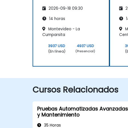
2026-09-18 09:30
2
14 horas
1
Montevideo - La
M
Cumparsita
Cente
3937 USD
4937 USD
3
(En línea)
(
(Presencial)
Cursos Relacionados
Pruebas Automatizadas Avanzadas
y Mantenimiento
35 Horas