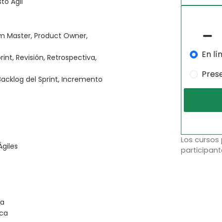
to Ágil
um Master, Product Owner,
En lí
rint, Revisión, Retrospectiva,
Pres
acklog del Sprint, Incremento
Los cursos
Ágiles
participant
ra
nca