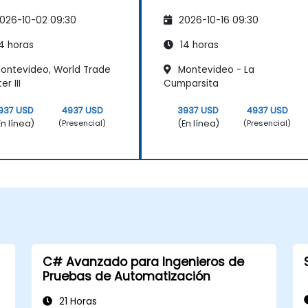
026-10-02 09:30
2026-10-16 09:30
4 horas
14 horas
ontevideo, World Trade
Montevideo - La
r III
Cumparsita
937 USD
4937 USD
3937 USD
4937 USD
En línea)
(En línea)
(Presencial)
(Presencial)
C# Avanzado para Ingenieros de
Pruebas de Automatización
21 Horas