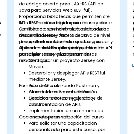
de código abierto para JAX-RS (API de
Java para Servicios Web RESTful).
Proporciona bibliotecas que permiten crear
s
APIs REST en Java de forma rápida y eficaz.
Esta formación dirigida por un instructor
Combinado con herramientas de prueba
(en línea o presencial) está orientada a
y
modernas, Jersey facilita a los
desarrolladores y testers de Java de nivel
desarrolladores diseñar, construir, probar y
principiante a intermedio que deseen
documentar APIs de manera eficiente.
aprender el desarrollo y las pruebas de API
Al finalizar esta capacitación, los
utilizando Jersey y las herramientas
participantes serán capaces de:
relacionadas.
Configurar un proyecto Jersey con
Maven.
Desarrollar y desplegar APIs RESTful
mediante Jersey.
Formato del curso
Probar APIs utilizando Postman y
marcos de automatización.
Clase interactiva con discusión.
Gestionar errores, seguridad y
Ejercicios prácticos y ejercicios de
documentación de APIs.
práctica.
Implementación en un entorno de
Opciones de personalización del curso
laboratorio en vivo.
Para solicitar una capacitación
personalizada para este curso, por