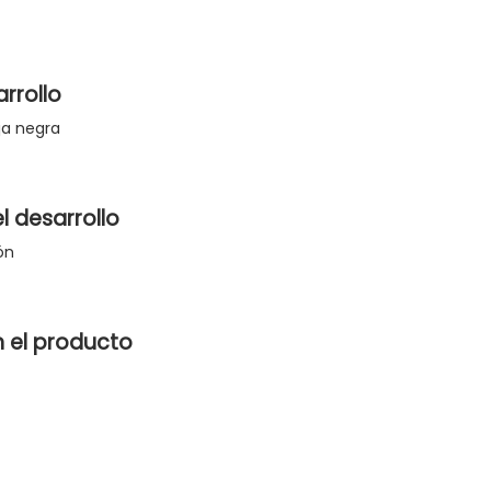
rrollo
ja negra
l desarrollo
ón
n el producto