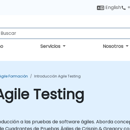
English
+
no
Servicios
Nosotros
Agile Formación
Introducción Agile Testing
Agile Testing
roducción a las pruebas de software ágiles. Aborda conce
lo de Cuadrantes de Pruebas Ágiles de Crispin & Gregory c