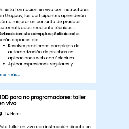
En esta formación en vivo con instructores
en Uruguay, los participantes aprenderán
cómo mejorar un conjunto de pruebas
automatizadas mediante técnicas
avanzadas para impulsar Selenium.
Al finalizar este curso, los participantes
serán capaces de:
Resolver problemas complejos de
automatización de pruebas en
aplicaciones web con Selenium.
Aplicar expresiones regulares y
técnicas de verificación basadas en
Leer más...
patrones.
Gestionar excepciones que detienen la
ejecución de las pruebas.
Buscar programáticamente objetos
BDD para no programadores: taller
web.
en vivo
Capturar dinámicamente datos desde
controles web.
14 Horas
Crear un marco de trabajo para
pruebas basadas en datos.
Este taller en vivo con instrucción directa en