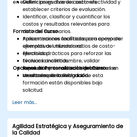
en evidencias en diversos sectores.
Definir preguntas de costo-efectividad y
establecer criterios de evaluación.
Identificar, clasificar y cuantificar los
costos y resultados relevantes para
Formato del Curso
distintos escenarios.
Aplicar marcos analíticos para comparar
Presentaciones facilitadas con apoyo de
alternativas utilizando ratios de costo-
ejemplos del mundo real.
efectividad.
Ejercicios prácticos para reforzar las
Evaluar la incertidumbre, validar
técnicas analíticas.
Opciones de Personalización del Curso
supuestos y comunicar claramente los
Resolución interactiva de problemas en
resultados de la evaluación.
un entorno de taller guiado.
Versiones personalizadas de esta
formación están disponibles bajo
solicitud.
Leer más...
Agilidad Estratégica y Aseguramiento de
la Calidad