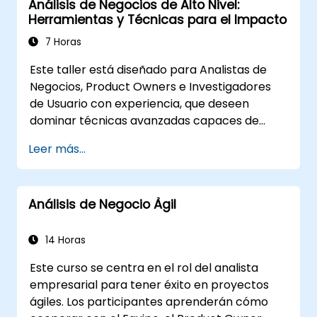
Análisis de Negocios de Alto Nivel:
tecnológicas, de procesos u organizativas
Herramientas y Técnicas para el Impacto
cumplan con los objetivos y necesidades del
negocio. Es fundamental para asegurar la
7 Horas
efectividad de los proyectos y cambios en la
Este taller está diseñado para Analistas de
organización, mediante la comprobación de
Negocios, Product Owners e Investigadores
que las soluciones implementadas son
de Usuario con experiencia, que deseen
precisas, viables y completamente acordes
dominar técnicas avanzadas capaces de
con los requisitos comerciales.
generar un verdadero valor empresarial. A
Leer más...
través de ejercicios prácticos y herramientas
aplicadas, los participantes aprenderán a
analizar datos complejos, optimizar procesos,
Análisis de Negocio Àgil
interactuar eficazmente con las partes
interesadas y traducir la estrategia en
acciones concretas mediante el uso de OKRs.
14 Horas
Al finalizar, contarán con una caja de
Este curso se centra en el rol del analista
herramientas clara que les permitirá
empresarial para tener éxito en proyectos
potenciar su impacto y obtener resultados
ágiles. Los participantes aprenderán cómo
medibles.