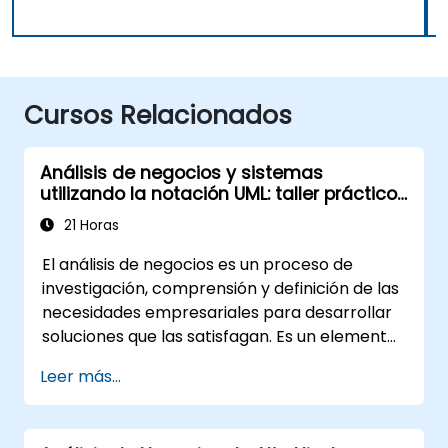
Cursos Relacionados
Análisis de negocios y sistemas
utilizando la notación UML: taller práctico
para PO en metodología Scrum
21 Horas
El análisis de negocios es un proceso de
investigación, comprensión y definición de las
necesidades empresariales para desarrollar
soluciones que las satisfagan. Es un elemento
clave en el proceso de gestión del cambio en
Leer más...
una organización y en el diseño de nuevas
soluciones de negocio. El objetivo del análisis
de negocios es garantizar que las soluciones