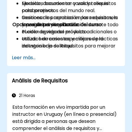
Modelar, documentar y validar requisitos
Ejercicios basados en casos y talleres
para proyectos del mundo real.
colaborativos.
Gestionar los cambios en los requisitos, la
Sesiones de preparación para el examen
Opciones de personalización del curso
trazabilidad y la priorización durante todo
y preguntas de práctica.
el ciclo de vida del proyecto.
Pueden agregarse módulos adicionales o
Utilizar herramientas y mejores prácticas
estudios de casos específicos de la
de Ingeniería de Requisitos para mejorar
industria bajo solicitud.
la comunicación y los resultados del
Leer más...
proyecto.
Estar plenamente preparados para
presentarse y aprobar el examen de
Análisis de Requisitos
certificación IREB CPRE – Nivel
Fundamento.
21 Horas
Esta formación en vivo impartida por un
instructor en Uruguay (en línea o presencial)
está dirigida a personas que desean
comprender el análisis de requisitos y