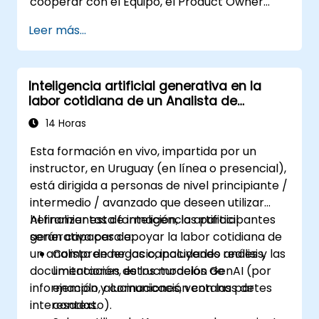
cooperar con el Equipo, el Product Owner
(dueño del producto), el Scrum Master y el
Leer más...
Cliente para facilitar el proceso de desarrollo.
Los participantes llevarán a cabo un
proyecto simulado practicando escenarios
Inteligencia artificial generativa en la
comunes.
labor cotidiana de un Analista de
Negocio
14 Horas
Esta formación en vivo, impartida por un
instructor, en Uruguay (en línea o presencial),
está dirigida a personas de nivel principiante /
intermedio / avanzado que deseen utilizar
herramientas de inteligencia artificial
Al finalizar esta formación, los participantes
generativa para apoyar la labor cotidiana de
serán capaces de:
un analista de negocio, incluyendo análisis,
Comprender las capacidades reales y las
documentación, estructuración de
limitaciones de los modelos GenAI (por
información y comunicación con las partes
ejemplo, alucinaciones, ventanas de
interesadas.
contexto).