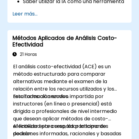
Saber utilizar la IA como una herramienta
avanzada que apoye el pensamiento y los
Leer más...
procesos analíticos.
Aprender a crear estructuras precisas de
requisitos y documentos técnicos
Métodos Aplicados de Análisis Costo-
mediante el uso de IA.
Efectividad
Acelerar el trabajo conceptual, desde la
generación de hipótesis hasta el borrado
21 Horas
de documentación.
El análisis costo-efectividad (ACE) es un
Evaluar de manera consciente la calidad
método estructurado para comparar
y la corrección sustantiva de los
alternativas mediante el examen de la
resultados generados por la IA.
relación entre los recursos utilizados y los
Adquirir conocimientos sobre el uso
resultados alcanzados.
Esta formación en vivo impartida por
seguro y ético de las herramientas de IA
instructores (en línea o presencial) está
en relación con los datos corporativos
dirigida a profesionales de nivel intermedio
que desean aplicar métodos de costo-
efectividad para respaldar la toma de
Al finalizar este curso, los participantes
decisiones informadas, racionales y basadas
podrán: