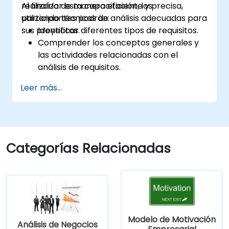
realizarlo de manera eficiente y precisa,
Al finalizar esta capacitación, los
utilizando técnicas de análisis adecuadas para
participantes podrán:
sus proyectos.
Identificar diferentes tipos de requisitos.
Comprender los conceptos generales y
las actividades relacionadas con el
análisis de requisitos.
Conocer la metodología del análisis de
Leer más...
requisitos.
Utilizar diversas técnicas de análisis de
requisitos a su favor.
Estructurar los requisitos para
comunicarse eficazmente con
Categorías Relacionadas
arquitectos y desarrolladores mediante
un proceso iterativo de recopilación de
requisitos.
Modelo de Motivación
Análisis de Negocios