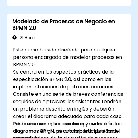
Implementar flujos de procesos
optimizados para procesos intensivos en
Modelado de Procesos de Negocio en
recursos humanos
BPMN 2.0
Simplificar definiciones complejas de
procesos y descomponerlas en partes
21 Horas
más manejables
Este curso ha sido diseñado para cualquier
persona encargada de modelar procesos en
BPMN 2.0.
Se centra en los aspectos prácticos de la
especificación BPMN 2.0, así como en las
implementaciones de patrones comunes.
Consiste en una serie de breves conferencias
seguidas de ejercicios: los asistentes tendrán
un problema descrito en inglés y deberán
crear el diagrama adecuado para cada caso.
Posteriormente, se discutirán y evaluarán los
Este curso se enfoca en comprender los
diagramas en grupo con la participación del
diagramas BPMN, pero también cubre las