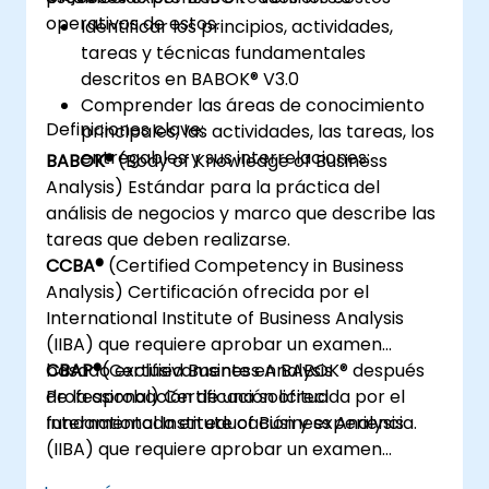
operativos de estos.
Identificar los principios, actividades,
tareas y técnicas fundamentales
descritos en BABOK® V3.0
Comprender las áreas de conocimiento
Definiciones clave:
principales, las actividades, las tareas, los
entregables y sus interrelaciones:
BABOK®
(Body of Knowledge of Business
Analysis) Estándar para la práctica del
análisis de negocios y marco que describe las
tareas que deben realizarse.
CCBA®
(Certified Competency in Business
Analysis) Certificación ofrecida por el
International Institute of Business Analysis
(IIBA) que requiere aprobar un examen
basado exclusivamente en BABOK® después
CBAP®
(Certified Business Analysis
de la aprobación de una solicitud
Professional) Certificación ofrecida por el
fundamentada en educación y experiencia.
International Institute of Business Analysis
(IIBA) que requiere aprobar un examen
basado exclusivamente en BABOK® después