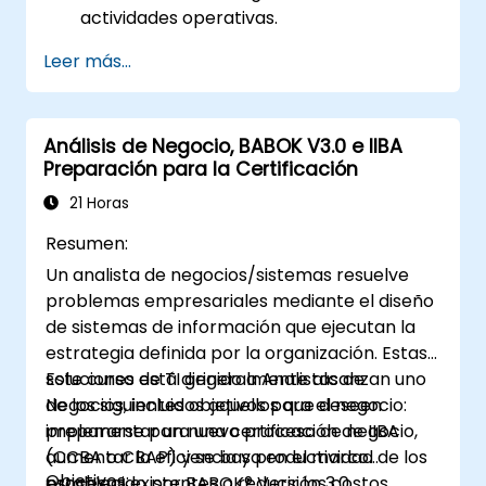
actividades operativas.
Identificar áreas que requieren control de
Leer más...
calidad.
Aplicar mecanismos básicos de
aseguramiento de la calidad
Análisis de Negocio, BABOK V3.0 e IIBA
Preparación para la Certificación
21 Horas
Resumen:
Un analista de negocios/sistemas resuelve
problemas empresariales mediante el diseño
de sistemas de información que ejecutan la
estrategia definida por la organización. Estas
soluciones de TI generalmente alcanzan uno
Este curso está dirigido a Analistas de
de los siguientes objetivos para el negocio:
Negocios, incluidos aquellos que deseen
implementar un nuevo proceso de negocio,
prepararse para una certificación de IIBA
aumentar la eficiencia y productividad de los
(CCBA o CBAP) y se basa en el marco
Objetivos:
procesos existentes o reducir los costos
establecido por BABOK® Versión 3.0