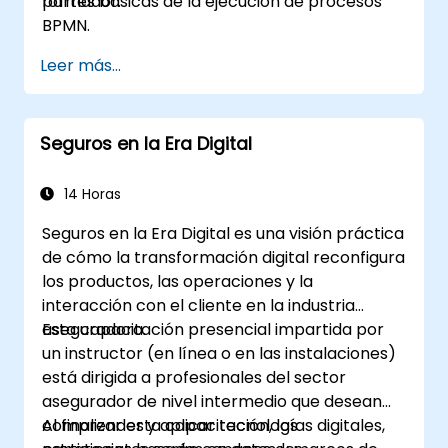
formador.
partes básicas de la ejecución de procesos
BPMN.
Leer más...
Seguros en la Era Digital
14 Horas
Seguros en la Era Digital es una visión práctica
de cómo la transformación digital reconfigura
los productos, las operaciones y la
interacción con el cliente en la industria
aseguradora.
Esta capacitación presencial impartida por
un instructor (en línea o en las instalaciones)
está dirigida a profesionales del sector
asegurador de nivel intermedio que desean
comprender y aplicar tecnologías digitales,
Al finalizar esta capacitación, los