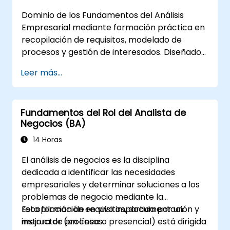
comunicación
Dominio de los Fundamentos del Análisis
Analyze and specify requirements using
Empresarial mediante formación práctica en
industry best practices
recopilación de requisitos, modelado de
Gestionar la evaluación y validación de
procesos y gestión de interesados. Diseñado
soluciones
para analistas en formación y junior, este
Leer más...
curso entrega habilidades centrales de BA,
marcos de trabajo Ágiles/SDLC y estudios de
caso del mundo real. Impulse el éxito de los
Fundamentos del Rol del Analista de
proyectos y entregue valor empresarial
Negocios (BA)
medible. Mejore su carrera con capacitación
en BA alineada a la industria.
14 Horas
El análisis de negocios es la disciplina
dedicada a identificar las necesidades
empresariales y determinar soluciones a los
problemas de negocio mediante la
recopilación de requisitos, documentación y
Esta formación en vivo impartida por un
mejora de procesos.
instructor (en línea o presencial) está dirigida