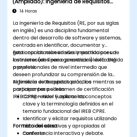
(Ampliado): Ingeniería de Requisitos
Práctica y Preparación para la
14 Horas
Certificación
La Ingeniería de Requisitos (RE, por sus siglas
en inglés) es una disciplina fundamental
dentro del desarrollo de software y sistemas,
centrada en identificar, documentar y
gestionar las necesidades y restricciones de
Esta capacitación en vivo impartida por un
los interesados para garantizar el éxito del
instructor (en línea o presencial) está dirigida
proyecto.
a profesionales de nivel intermedio que
deseen profundizar su comprensión de la
Ingeniería de Requisitos práctica mientras se
Al finalizar esta capacitación, los
preparan para el examen de certificación
participantes podrán:
IREB CPRE – Nivel Fundamento.
Comprender y aplicar los conceptos
clave y la terminología definidos en el
temario fundacional del IREB CPRE.
Identificar y elicitar requisitos utilizando
Formato del curso
técnicas efectivas y apropiadas al
contexto.
Conferencia interactiva y debate.