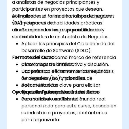
a analistas de negocios principiantes y
participantes en proyectos que desean
comprender el rol de un analista de negocios
Al finalizar esta formación, los participantes
(BA) y desarrollar habilidades prácticas
serán capaces de:
alineadas con las mejores prácticas del
Comprender las responsabilidades y
sector.
habilidades de un Analista de Negocios.
Aplicar los principios del Ciclo de Vida del
Desarrollo de Software (SDLC).
Formato del Curso
Utilizar BABOK como marco de referencia
para tareas de análisis.
Clase magistral interactiva y discusión.
Documentar eficazmente los requisitos
Uso práctico de herramientas de análisis
funcionales y no funcionales.
de negocios (BA) y plantillas de
Aplicar técnicas clave para elicitar
documentación.
Opciones de Personalización del Curso
requisitos a las partes interesadas.
Ejercicios guiados centrados en
escenarios de análisis del mundo real.
Para solicitar una formación
personalizada para este curso, basada en
su industria o proyectos, contáctenos
para organizarla.