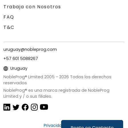
Trabaja con Nosotros
FAQ
T&C
uruguay@nobleprog.com
+57 601 5088267
Uruguay
NobleProg® Limited 2005 -
2026
Todos los derechos
reservados
NobleProg® es una marca registrada de NobleProg
Limited y / o sus filiales.
Privacidad y Cookies
Ponte en Contacto