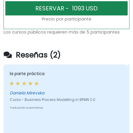
Precio por participante
Los cursos públicos requieren más de 5 participantes.
Reseñas (2)
 parte práctica
El for
ambien
niela Mirevska
Agnies
rso - Business Process Modelling in BPMN 2.0
Curso -
aducción Automática
wykorzy
Traducció