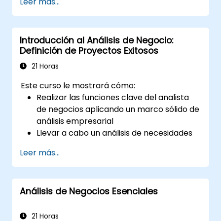
Leer más...
de la aprobación de una solicitud
fundamentada en educación y experiencia.
Introducción al Análisis de Negocio:
Definición de Proyectos Exitosos
21 Horas
Este curso le mostrará cómo:
Realizar las funciones clave del analista
de negocios aplicando un marco sólido de
análisis empresarial
Llevar a cabo un análisis de necesidades
empresariales para elicitar los requisitos
Leer más...
de las partes interesadas
Aplicar técnicas de análisis empresarial
para identificar problemas clave y
Análisis de Negocios Esenciales
oportunidades potenciales en su
empresa
Crear planes efectivos de requisitos y
21 Horas