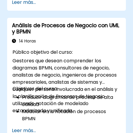
Leer más...
Análisis de Procesos de Negocio con UML
y BPMN
14 Horas
Público objetivo del curso:
Gestores que desean comprender los
diagramas BPMN, consultores de negocio,
analistas de negocio, ingenieros de procesos
empresariales, analistas de sistemas y
Objetivos del curso:
cualquier persona involucrada en el análisis y
la planificación de Procesos de Negocio
Producir diagramas de proceso de alta
utilizando notación de modelado
calidad
estandarizada y unificada.
Modelar en la notación de procesos
BPMN
Capturar información sobre los procesos
Leer más...
actuales (as-is)