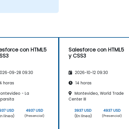
esforce con HTML5
Salesforce con HTML5
SS3
y CSS3
026-09-28 09:30
2026-10-12 09:30
4 horas
14 horas
ontevideo - La
Montevideo, World Trade
parsita
Center III
937 USD
4937 USD
3937 USD
4937 USD
En línea)
(En línea)
(Presencial)
(Presencial)