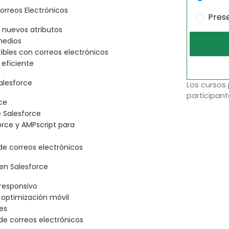
orreos Electrónicos
Pres
 nuevos atributos
medios
bles con correos electrónicos
 eficiente
alesforce
Los cursos
participant
rce
 Salesforce
rce y AMPscript para
de correos electrónicos
 en Salesforce
 responsivo
 optimización móvil
es
de correos electrónicos