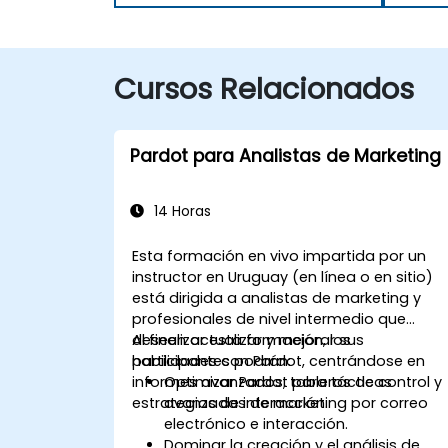
Cursos Relacionados
Pardot para Analistas de Marketing
14 Horas
Esta formación en vivo impartida por un
instructor en Uruguay (en línea o en sitio)
está dirigida a analistas de marketing y
profesionales de nivel intermedio que
deseen actualizar y mejorar sus
Al finalizar esta formación, los
habilidades con Pardot, centrándose en
participantes podrán:
informes avanzados, tableros de control y
Optimizar Pardot para tácticas
estrategias de interacción.
avanzadas de marketing por correo
electrónico e interacción.
Dominar la creación y el análisis de