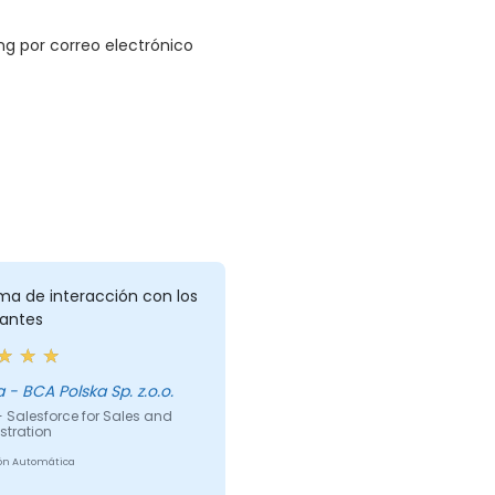
ng por correo electrónico
ma de interacción con los
iantes
izabela - BCA Polska Sp. z.o.o.
 Salesforce for Sales and
stration
ón Automática