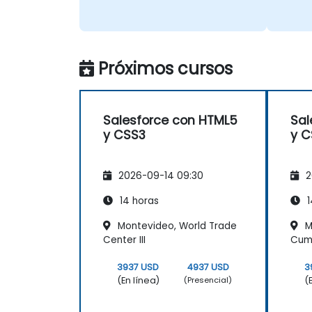
Próximos cursos
Salesforce con HTML5
Sal
y CSS3
y C
2026-09-14 09:30
2
14 horas
1
Montevideo, World Trade
M
Center III
Cum
3937 USD
4937 USD
3
(En línea)
(
(Presencial)