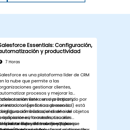
Salesforce Essentials: Configuración,
automatización y productividad
7 Horas
Salesforce es una plataforma líder de CRM
en la nube que permite a las
organizaciones gestionar clientes,
automatizar procesos y mejorar la
colaboración. Este curso práctico y
Este entrenamiento en vivo impartido por
orientado a la práctica abarca la
un instructor (en línea o presencial) está
configuración básica, el diseño de objetos
dirigido a administradores de nivel
y aplicaciones, la automatización
principiante e intermedio, usuarios
mediante flujos de trabajo y Process
empresariales y líderes de equipo que
Al finalizar este entrenamiento, los
Builder/Flow, así como características de
deseen configurar Salesforce, automatizar
participantes podrán: