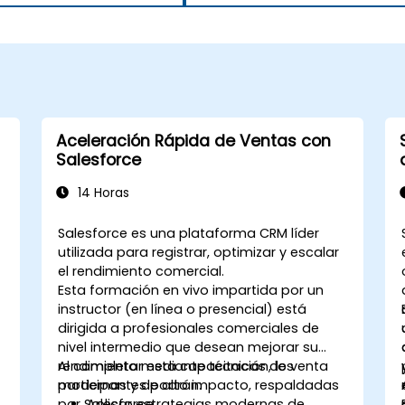
Aceleración Rápida de Ventas con
Salesforce
14 Horas
Salesforce es una plataforma CRM líder
utilizada para registrar, optimizar y escalar
el rendimiento comercial.
Esta formación en vivo impartida por un
instructor (en línea o presencial) está
dirigida a profesionales comerciales de
nivel intermedio que desean mejorar su
rendimiento mediante técnicas de venta
Al completar esta capacitación, los
modernas y de alto impacto, respaldadas
participantes podrán:
por Salesforce.
Aplicar estrategias modernas de