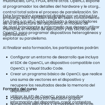
multinúcleo, GPU, FPGA, entre otros. OpenCL expone
al programador los detalles del hardware y le otorga
control total sobre el proceso de paralelización. Sin
Esta formación presencial dirigida por un instructor
embargo, esto también exige un buen conocimiento
(en línea o in situ) está orientada a desarrolladores
de la arquitectura del dispositivo, el modelo de
de nivel principiante e intermedio que deseen utilizar
memoria, el modelo de ejecución y las técnicas de
OpenCL para programar dispositivos heterogéneos y
optimización.
explotar su paralelismo.
Al finalizar esta formación, los participantes podrán:
Configurar un entorno de desarrollo que incluya
el SDK de OpenCL, un dispositivo compatible con
OpenCL y Visual Studio Code.
Crear un programa básico de OpenCL que realice
una suma de vectores en el dispositivo y
recupere los resultados desde la memoria del
Formato del curso
dispositivo.
Utilizar la API de OpenCL para consultar
Clase interactiva con discusión grupal.
información del dispositivo, crear contextos,
Numerosos ejercicios y actividades prácticas.