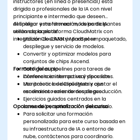
instructores (en línea o presencial) está
dirigida a profesionales de la IA con nivel
principiante e intermedio que deseen
desplegar y monitorear modelos de IA
Al finalizar esta formación, los participantes
utilizando la plataforma CloudMatrix con
serán capaces de:
integración de CANN y MindSpore.
Utilizar CloudMatrix para el empaquetado,
despliegue y servicio de modelos.
Convertir y optimizar modelos para
conjuntos de chips Ascend.
Formato del curso
Configurar pipelines para tareas de
inferencia en tiempo real y por lotes.
Conferencia interactiva y discusión.
Monitorear los despliegues y ajustar el
Uso práctico de CloudMatrix con
rendimiento en entornos de producción.
escenarios reales de despliegue.
Ejercicios guiados centrados en la
Opciones de personalización del curso
conversión, optimización y escalado.
Para solicitar una formación
personalizada para este curso basada en
su infraestructura de IA o entorno de
nube, contáctenos para coordinarlo.