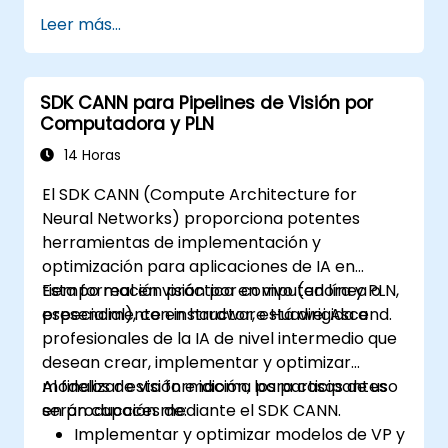
Leer más...
SDK CANN para Pipelines de Visión por
Computadora y PLN
14 Horas
El SDK CANN (Compute Architecture for
Neural Networks) proporciona potentes
herramientas de implementación y
optimización para aplicaciones de IA en
tiempo real en visión por computadora y PLN,
Esta formación práctica en vivo (en línea o
especialmente en hardware Huawei Ascend.
presencial), con instructor, está dirigida a
profesionales de la IA de nivel intermedio que
desean crear, implementar y optimizar
modelos de visión e idioma para casos de uso
Al finalizar esta formación, los participantes
en producción mediante el SDK CANN.
serán capaces de:
Implementar y optimizar modelos de VP y