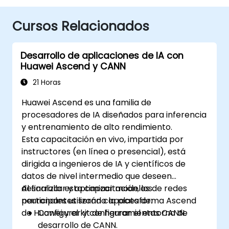
Cursos Relacionados
Desarrollo de aplicaciones de IA con
Huawei Ascend y CANN
21 Horas
Huawei Ascend es una familia de
procesadores de IA diseñados para inferencia
y entrenamiento de alto rendimiento.
Esta capacitación en vivo, impartida por
instructores (en línea o presencial), está
dirigida a ingenieros de IA y científicos de
datos de nivel intermedio que deseen
desarrollar y optimizar modelos de redes
Al finalizar esta capacitación, los
neuronales utilizando la plataforma Ascend
participantes serán capaces de:
de Huawei y el kit de herramientas CANN.
Configurar y configurar el entorno de
desarrollo de CANN.