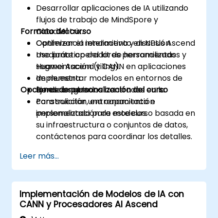
Desarrollar aplicaciones de IA utilizando
flujos de trabajo de MindSpore y
Formato del curso
CloudMatrix.
Optimizar el rendimiento en NPUs Ascend
Conferencia interactiva y discusión.
mediante operadores personalizados y
Uso práctico del kit de herramientas
segmentación (tiling).
Huawei Ascend y CANN en aplicaciones
Implementar modelos en entornos de
de muestra.
Opciones de personalización del curso
borde o nube.
Ejercicios guiados centrados en la
construcción, entrenamiento e
Para solicitar una capacitación
implementación de modelos.
personalizada para este curso basada en
su infraestructura o conjuntos de datos,
contáctenos para coordinar los detalles.
Leer más...
Implementación de Modelos de IA con
CANN y Procesadores AI Ascend