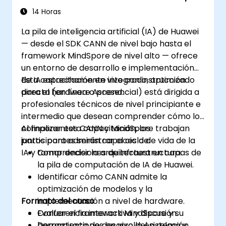
14 Horas
La pila de inteligencia artificial (IA) de Huawei
— desde el SDK CANN de nivel bajo hasta el
framework MindSpore de nivel alto — ofrece
un entorno de desarrollo e implementación
de IA estrechamente integrado, optimizado
Esta capacitación en vivo con instrucción
para el hardware Ascend.
directa (en línea o presencial) está dirigida a
profesionales técnicos de nivel principiante e
intermedio que desean comprender cómo los
componentes CANN y MindSpore trabajan
Al finalizar esta capacitación, los
juntos para administrar el ciclo de vida de la
participantes serán capaces de:
IA y tomar decisiones de infraestructura.
Comprender la arquitectura en capas de
la pila de computación de IA de Huawei.
Identificar cómo CANN admite la
optimización de modelos y la
Formato del curso
implementación a nivel de hardware.
Evaluar el framework MindSpore y su
Conferencia interactiva y discusión.
herramienta de desarrollo en relación
Demostraciones en vivo del sistema y