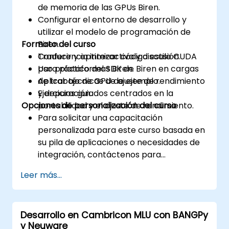
de memoria de las GPUs Biren.
Configurar el entorno de desarrollo y
utilizar el modelo de programación de
Formato del curso
Biren.
Traducir y optimizar código estilo CUDA
Conferencia interactiva y discusión.
para plataformas Biren.
Uso práctico del SDK de Biren en cargas
Aplicar técnicas de ajuste de rendimiento
de trabajo de GPU de ejemplo.
y depuración.
Ejercicios guiados centrados en la
Opciones de personalización del curso
portabilidad y el ajuste de rendimiento.
Para solicitar una capacitación
personalizada para este curso basada en
su pila de aplicaciones o necesidades de
integración, contáctenos para
organizarlo.
Leer más...
Desarrollo en Cambricon MLU con BANGPy
y Neuware