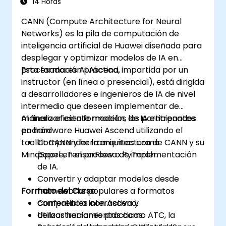
14 Horas
CANN (Compute Architecture for Neural
Networks) es la pila de computación de
inteligencia artificial de Huawei diseñada para
desplegar y optimizar modelos de IA en
procesadores AI Ascend.
Esta formación práctica, impartida por un
instructor (en línea o presencial), está dirigida
a desarrolladores e ingenieros de IA de nivel
intermedio que deseen implementar de
manera eficiente modelos de IA entrenados
Al finalizar esta formación, los participantes
en hardware Huawei Ascend utilizando el
podrán:
toolkit CANN y herramientas como
Comprender la arquitectura de CANN y su
MindSpore, TensorFlow o PyTorch.
papel en el proceso de implementación
de IA.
Convertir y adaptar modelos desde
Formato del Curso
frameworks populares a formatos
compatibles con Ascend.
Conferencia interactiva y
Utilizar herramientas como ATC, la
demostraciones prácticas.