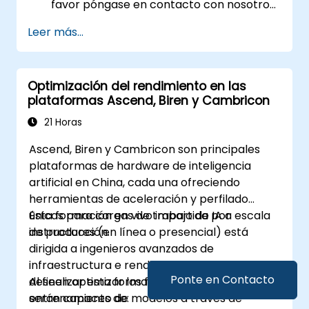
favor póngase en contacto con nosotros
para organizarla.
Leer más...
Optimización del rendimiento en las
plataformas Ascend, Biren y Cambricon
21 Horas
Ascend, Biren y Cambricon son principales
plataformas de hardware de inteligencia
artificial en China, cada una ofreciendo
herramientas de aceleración y perfilado
únicas para cargas de trabajo de IA a escala
Esta formación en vivo impartida por
de producción.
instructores (en línea o presencial) está
dirigida a ingenieros avanzados de
infraestructura e rendimiento de IA que
Ponte en Contacto
deseen optimizar los flujos de inferencia y
Al finalizar esta formación, los participantes
entrenamiento de modelos a través de
serán capaces de: