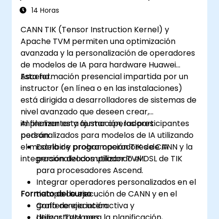
14 Horas
CANN TIK (Tensor Instruction Kernel) y
Apache TVM permiten una optimización
avanzada y la personalización de operadores
de modelos de IA para hardware Huawei
Ascend.
Esta formación presencial impartida por un
instructor (en línea o en las instalaciones)
está dirigida a desarrolladores de sistemas de
nivel avanzado que deseen crear,
implementar y ajustar operadores
Al finalizar esta formación, los participantes
personalizados para modelos de IA utilizando
podrán:
el modelo de programación TIK de CANN y la
Escribir y probar operadores de IA
integración del compilador TVM.
personalizados utilizando el DSL de TIK
para procesadores Ascend.
Integrar operadores personalizados en el
Formato del curso
tiempo de ejecución de CANN y en el
grafo de ejecución.
Conferencia interactiva y
Utilizar TVM para la planificación,
demostraciones.