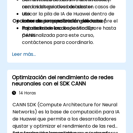
con las alternativas del sector.
recorridos guiados basados en casos de
Ubicar la pila de IA de Huawei dentro de
uso.
Opciones de personalización del curso
entornos empresariales o de nube /
Laboratorios opcionales guiados sobre el
instalados en local.
flujo de modelos desde MindSpore hasta
Para solicitar una capacitación
CANN.
personalizada para este curso,
contáctenos para coordinarlo.
Leer más...
Optimización del rendimiento de redes
neuronales con el SDK CANN
14 Horas
CANN SDK (Compute Architecture for Neural
Networks) es la base de computación para IA
de Huawei que permite a los desarrolladores
ajustar y optimizar el rendimiento de las redes