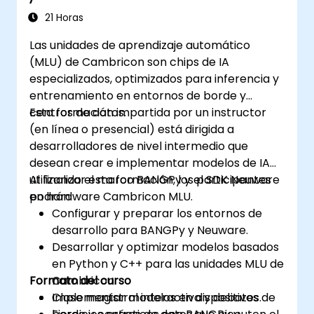
21 Horas
Las unidades de aprendizaje automático
(MLU) de Cambricon son chips de IA
especializados, optimizados para inferencia y
entrenamiento en entornos de borde y
centros de datos.
Esta formación impartida por un instructor
(en línea o presencial) está dirigida a
desarrolladores de nivel intermedio que
desean crear e implementar modelos de IA
utilizando el marco BANGPy y el SDK Neuware
Al finalizar esta formación, los participantes
en hardware Cambricon MLU.
podrán:
Configurar y preparar los entornos de
desarrollo para BANGPy y Neuware.
Desarrollar y optimizar modelos basados
en Python y C++ para las unidades MLU de
Formato del curso
Cambricon.
Implementar modelos en dispositivos de
Clase magistral interactiva y debates.