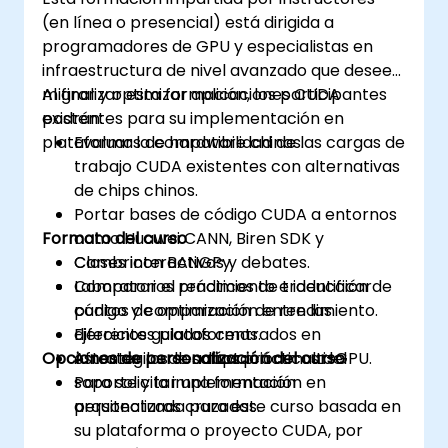
(en línea o presencial) está dirigida a
programadores de GPU y especialistas en
infraestructura de nivel avanzado que deseen
migrar y optimizar aplicaciones CUDA
Al finalizar esta formación, los participantes
existentes para su implementación en
podrán:
plataformas de hardware chinas.
Evaluar la compatibilidad de las cargas de
trabajo CUDA existentes con alternativas
de chips chinos.
Portar bases de código CUDA a entornos
Formato del curso
como Huawei CANN, Biren SDK y
Cambricon BANGPy.
Clases interactivas y debates.
Comparar el rendimiento e identificar
Laboratorios prácticos de traducción de
puntos de optimización entre las
código y comparación de rendimiento.
diferentes plataformas.
Ejercicios guiados centrados en
Opciones de personalización del curso
Afrontar los desafíos prácticos del
estrategias de adaptación multi-GPU.
soporte y la implementación en
Para solicitar una formación
arquitecturas cruzadas.
personalizada para este curso basada en
su plataforma o proyecto CUDA, por