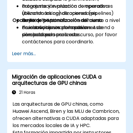
autoajuste y evaluación comparativa
Programación práctica de operadores
(benchmarking) de operadores.
utilizando las canalizaciones (pipelines)
Opciones de personalización del curso
Depurar y optimizar el rendimiento a nivel
de TIK y TVM.
de instrucciones para patrones de
Pruebas y ajuste en hardware Ascend o
Para solicitar una formación
cómputo personalizados.
simuladores.
personalizada para este curso, por favor
contáctenos para coordinarlo.
Leer más...
Migración de aplicaciones CUDA a
arquitecturas de GPU chinas
21 Horas
Las arquitecturas de GPU chinas, como
Huawei Ascend, Biren y las MLU de Cambricon,
ofrecen alternativas a CUDA adaptadas para
los mercados locales de IA y HPC.
Esta formación impartida por instructores