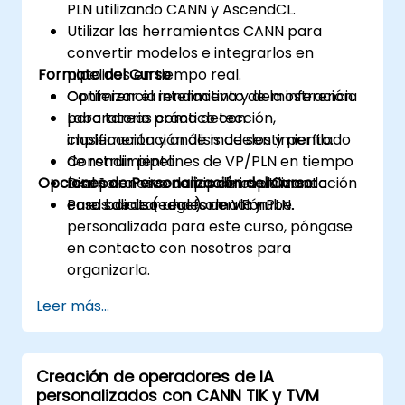
PLN utilizando CANN y AscendCL.
Utilizar las herramientas CANN para
convertir modelos e integrarlos en
Formato del Curso
pipelines en tiempo real.
Optimizar el rendimiento de la inferencia
Conferencia interactiva y demostración.
para tareas como detección,
Laboratorio práctico con
clasificación y análisis de sentimiento.
implementación de modelos y perfilado
Construir pipelines de VP/PLN en tiempo
de rendimiento.
Opciones de Personalización del Curso
real para escenarios de implementación
Diseño en vivo de pipelines utilizando
en el borde (edge) o en la nube.
casos de uso reales de VP y PLN.
Para solicitar una formación
personalizada para este curso, póngase
en contacto con nosotros para
organizarla.
Leer más...
Creación de operadores de IA
personalizados con CANN TIK y TVM