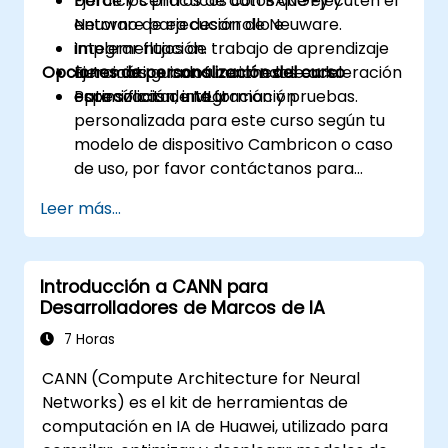
borde y centros de datos que ejecuten el
Ejercicios prácticos con BANGPy y
entorno de ejecución de Neuware.
Neuware para desarrollo e
Integrar flujos de trabajo de aprendizaje
implementación.
Opciones de personalización del curso
automático con funciones de aceleración
Ejercicios guiados centrados en la
específicas de MLU.
optimización, integración y pruebas.
Para solicitar una formación
personalizada para este curso según tu
modelo de dispositivo Cambricon o caso
de uso, por favor contáctanos para
coordinarlo.
Leer más...
Introducción a CANN para
Desarrolladores de Marcos de IA
7 Horas
CANN (Compute Architecture for Neural
Networks) es el kit de herramientas de
computación en IA de Huawei, utilizado para