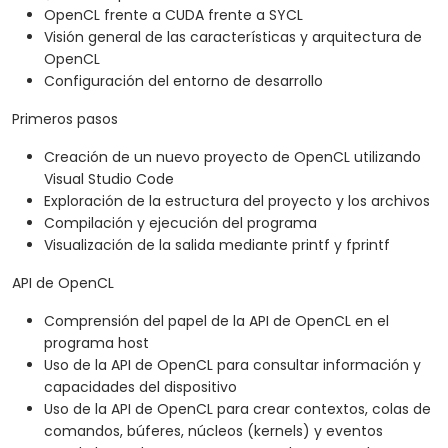
OpenCL frente a CUDA frente a SYCL
técnicas como la vectorización, el desenrollado
Visión general de las características y arquitectura de
de bucles, la memoria local y la profilación.
OpenCL
Configuración del entorno de desarrollo
Primeros pasos
Creación de un nuevo proyecto de OpenCL utilizando
Visual Studio Code
Exploración de la estructura del proyecto y los archivos
Compilación y ejecución del programa
Visualización de la salida mediante printf y fprintf
API de OpenCL
Comprensión del papel de la API de OpenCL en el
programa host
Uso de la API de OpenCL para consultar información y
capacidades del dispositivo
Uso de la API de OpenCL para crear contextos, colas de
comandos, búferes, núcleos (kernels) y eventos