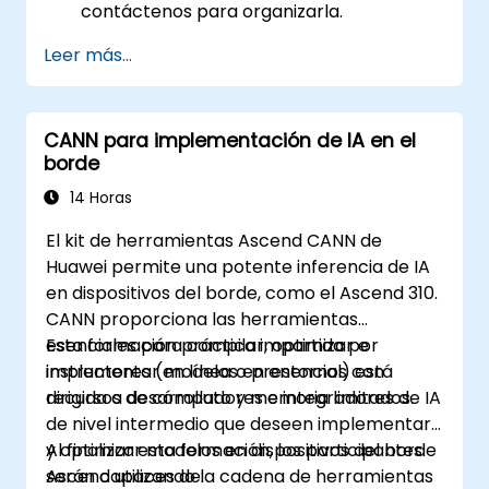
contáctenos para organizarla.
Leer más...
CANN para implementación de IA en el
borde
14 Horas
El kit de herramientas Ascend CANN de
Huawei permite una potente inferencia de IA
en dispositivos del borde, como el Ascend 310.
CANN proporciona las herramientas
esenciales para compilar, optimizar e
Esta formación práctica impartida por
implementar modelos en entornos con
instructores (en línea o presencial) está
recursos de cómputo y memoria limitados.
dirigida a desarrolladores e integradores de IA
de nivel intermedio que deseen implementar
y optimizar modelos en dispositivos del borde
Al finalizar esta formación, los participantes
Ascend utilizando la cadena de herramientas
serán capaces de: