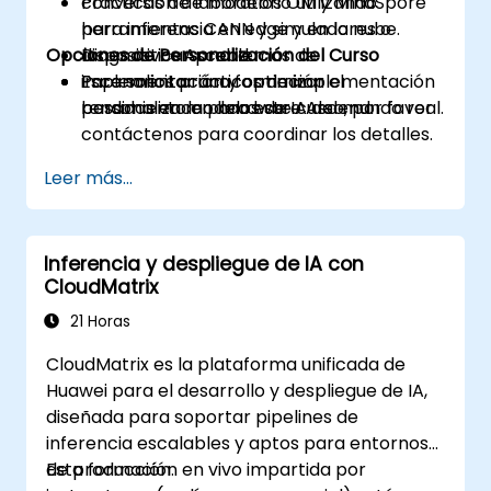
conversión de modelos OM y MindSpore
Prácticas de laboratorio utilizando
para inferencia en edge y en la nube.
herramientas CANN y simuladores o
Opciones de Personalización del Curso
Diagnosticar problemas de
dispositivos Ascend.
implementación y optimizar el
Escenarios prácticos de implementación
Para solicitar una formación
rendimiento en hardware Ascend.
basados en modelos de IA del mundo real.
personalizada para este curso, por favor
contáctenos para coordinar los detalles.
Leer más...
Inferencia y despliegue de IA con
CloudMatrix
21 Horas
CloudMatrix es la plataforma unificada de
Huawei para el desarrollo y despliegue de IA,
diseñada para soportar pipelines de
inferencia escalables y aptos para entornos
de producción.
Esta formación en vivo impartida por