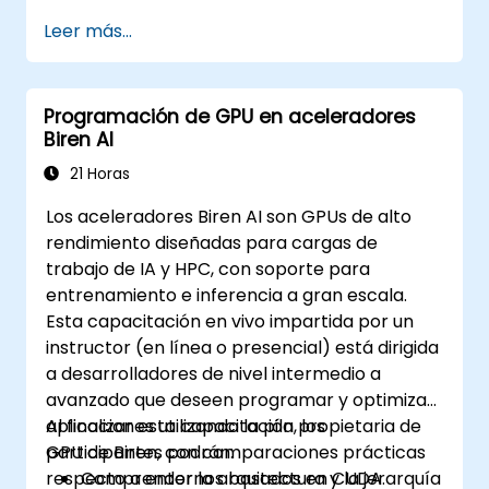
Leer más...
Programación de GPU en aceleradores
Biren AI
21 Horas
Los aceleradores Biren AI son GPUs de alto
rendimiento diseñadas para cargas de
trabajo de IA y HPC, con soporte para
entrenamiento e inferencia a gran escala.
Esta capacitación en vivo impartida por un
instructor (en línea o presencial) está dirigida
a desarrolladores de nivel intermedio a
avanzado que deseen programar y optimizar
aplicaciones utilizando la pila propietaria de
Al finalizar esta capacitación, los
GPU de Biren, con comparaciones prácticas
participantes podrán:
respecto a entornos basados en CUDA.
Comprender la arquitectura y la jerarquía