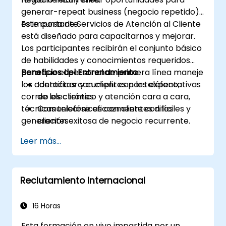
generar-repeat business (negocio repetido)
es importante.
Este curso de Servicios de Atención al Cliente
está diseñado para capacitarnos y mejorar.
Los participantes recibirán el conjunto básico
de habilidades y conocimientos requeridos
para que el personal de primera línea maneje
Beneficios del Entrenamiento
los contactos con clientes por teléfono,
Identificar y cumplir con las expectativas
correo electrónico y atención cara a cara,
de los clientes
técnicas telefónicas con clientes difíciles y
Comunicarse eficazmente con los
generación exitosa de negocio recurrente.
clientes
Gestionar la percepción del cliente
Leer más...
Lidiar con diferentes tipos de clientes
Responder eficazmente a contactos
presenciales y telefónicos de clientes
Reclutamiento Internacional
Escribir correos electrónicos y cartas
efectivos
Gestionar el estrés
16 Horas
Discusiones del curso y ejercicios
Esta formación en vivo impartida por un