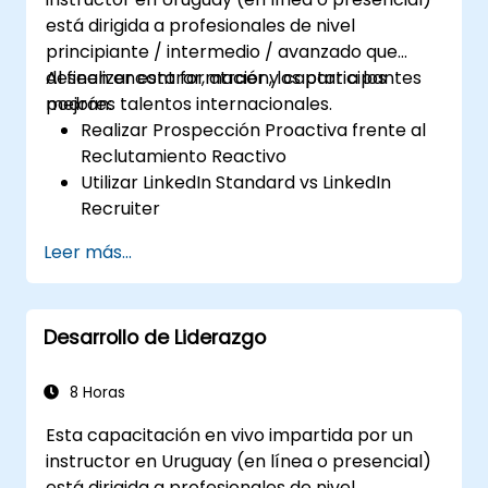
está dirigida a profesionales de nivel
principiante / intermedio / avanzado que
deseen encontrar, atraer y captar a los
Al finalizar esta formación, los participantes
mejores talentos internacionales.
podrán:
Realizar Prospección Proactiva frente al
Reclutamiento Reactivo
Utilizar LinkedIn Standard vs LinkedIn
Recruiter
Dominar las Técnicas de Búsqueda
Leer más...
Booleana
Vender la Oportunidad a los Candidatos y
Colaborar con los Responsables de las
Desarrollo de Liderazgo
Contrataciones
8 Horas
Esta capacitación en vivo impartida por un
instructor en Uruguay (en línea o presencial)
está dirigida a profesionales de nivel