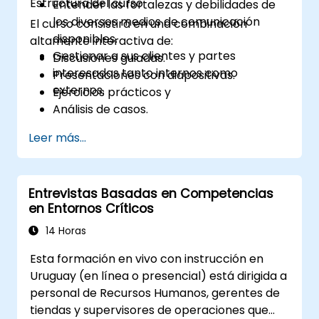
Estructura del curso
Entender las fortalezas y debilidades de
los diversos medios de comunicación
El curso consistirá en una combinación
disponibles.
altamente interactiva de:
Gestionar a sus clientes y partes
Discusiones guiadas.
interesadas tanto internos como
Presentaciones con diapositivas.
externos.
Ejercicios prácticos y
Análisis de casos.
Leer más...
Entrevistas Basadas en Competencias
en Entornos Críticos
14 Horas
Esta formación en vivo con instrucción en
Uruguay (en línea o presencial) está dirigida a
personal de Recursos Humanos, gerentes de
tiendas y supervisores de operaciones que